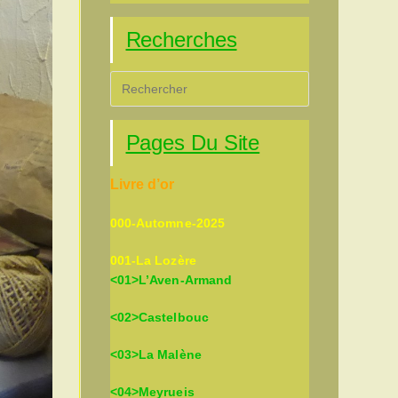
Recherches
Press
Escape
to
Pages Du Site
close
the
Livre d’or
search
panel.
000-Automne-2025
001-La Lozère
<01>L’Aven-Armand
<02>Castelbouc
<03>La Malène
<04>Meyrueis