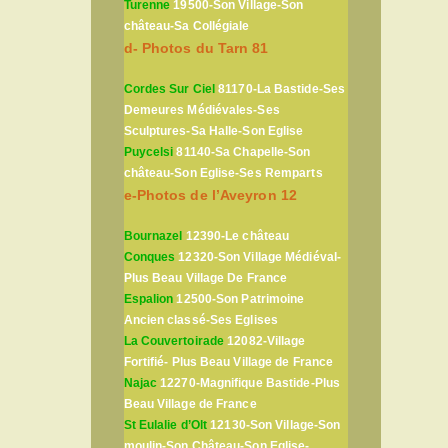
Turenne
19500-Son Village-Son
château-Sa Collégiale
d- Photos du Tarn 81
Cordes Sur Ciel
81170-La Bastide-Ses
Demeures Médiévales-Ses
Sculptures-Sa Halle-Son Eglise
Puycelsi
81140-Sa Chapelle-Son
château-Son Eglise-Ses Remparts
e-Photos de l’Aveyron 12
Bournazel
12390-Le château
Conques
12320-Son Village Médiéval-
Plus Beau Village De France
Espalion
12500-Son Patrimoine
Ancien classé-Ses Eglises
La Couvertoirade
12082-Village
Fortifié- Plus Beau Village de France
Najac
12270-Magnifique Bastide-Plus
Beau Village de France
St Eulalie d’Olt
12130-Son Village-Son
moulin-Son Château-Son Eglise-