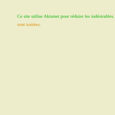
or
address
username
to
Ce site utilise Akismet pour réduire les indésirables
to
comment
comment
sont traitées
.