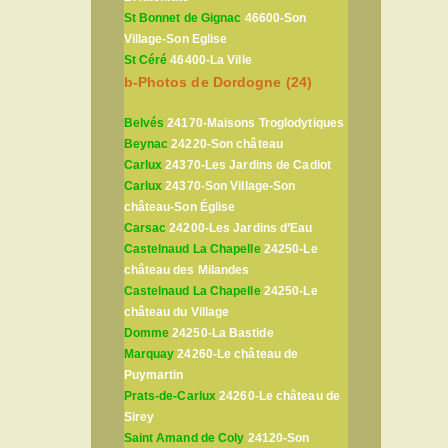
St Bonnet de Gignac
46600-Son
Village-Son Eglise
St Céré
46400-La Ville
b-Photos de Dordogne (24)
Belvés
24170-Maisons Troglodytiques
Beynac
24220-Son château
Carlux
24370-Les Jardins de Cadiot
Carlux
24370-Son Village-Son
château-Son Église
Carsac
24200-Les Jardins d’Eau
Castelnaud La Chapelle
24250-Le
château des Milandes
Castelnaud La Chapelle
24250-Le
château du Village
Domme
24250-La Bastide
Marquay
24260-Le château de
Puymartin
Prats-de-Carlux
24260-Le château de
Sirey
Saint Amand de Coly
24120-Son