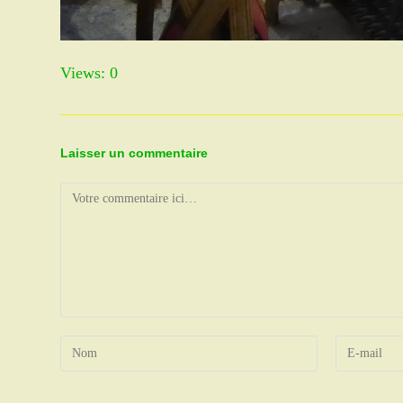
Views: 0
Laisser un commentaire
Comment
Enter
Enter
your
your
name
email