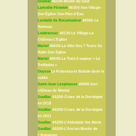
Gramat
46500-Moulin du Saut
Lamothe Fénelon
46350-Son Village-
Son Église-Son Plan d’Eau
Lavitalie de Rocamadour
46500-Le
Hameau
Loubressac
46130-Le Village-Le
Château-L’Eglise
Martel
46600-La Ville-Ses 7 Tours-Sa
Halle-Son Eglise
Martel
46600-Le Train à vapeur « Le
Truffadou »
Ouysse
Le Ruisseau et Balade dans la
vallée
Saint-Jean Lespinasse
46090-Son
château de Montal
Souillac
46200-Crues de la Dordogne
en 2018
Souillac
46200-Crues de la Dordogne
en 2021
Souillac
46200-L’Abbatiale Ste Marie
Souillac
46200-L’Ancien Musée de
L’Automate