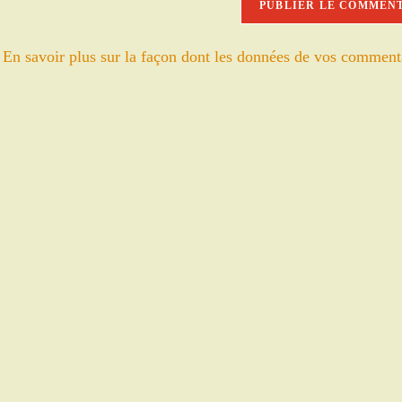
votre
site
.
En savoir plus sur la façon dont les données de vos comment
(facultatif)