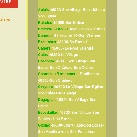
Aujols
46090-Son Village-Son château-
Son Eglise
aires
Baladou
46090-Son Eglise
Belcastel-Lacave
46200-Son Château
Bonaguil
47 proche 46-Son Château
Bretenoux
46130-Sa Bastide
Cahors
46000- Le Pont Valentré
Calès
46350-Le Village
Carennac
46110 Son Village-Son
Eglise-Son Château-Son Cloître
Castelnau Bretenoux
__Prudhomat
46130-Son Château
Creysse
46600-Le Village-Son Eglise-
Son château-Sa plage
Dégagnac
46340-Son Village-Son
Eglise
Espédaillac
46320-Son Village-Son
Sentier de la Brebis
Gignac
46600-Son Village-Son Eglise-
Son Moulin à vent-Ses Fontaines