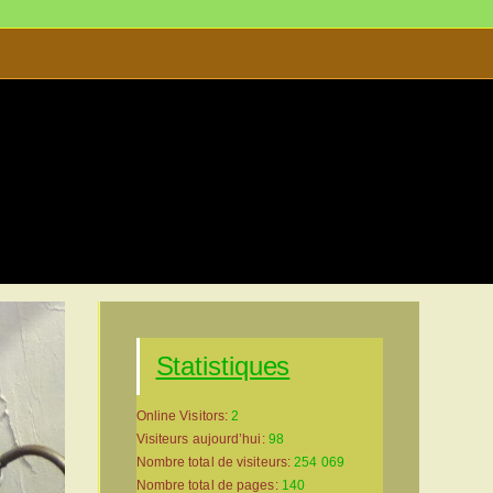
s
>
Musée d’Allas-les-Mines-site-2025-05-01.0126
Statistiques
Online Visitors:
2
Visiteurs aujourd’hui:
98
Nombre total de visiteurs:
254 069
Nombre total de pages:
140