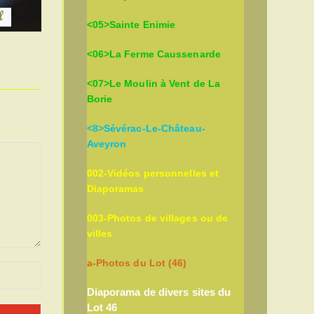
<05>Sainte Enimie
<06>La Ferme Caussenarde
<07>Le Moulin à Vent de La
Borie
<8>Sévérac-Le-Château-
Aveyron
002-Vidéos personnelles et
Diaporamas
003-Photos de villages ou de
villes
a-Photos du Lot (46)
Diaporama de divers sites du
Lot 46