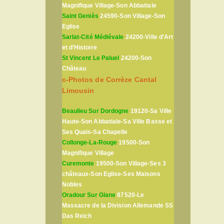
Magnifique Village-Son Abbatiale
Saint Geniès
24590-Son Village-Son
Eglise
Sarlat-Cité Médiévale
24200-Ville d’Art
et d’Histoire
St Vincent Le Paluel
24200-Son
Château
c-Photos de Corrèze Cantal
Limousin
Beaulieu Sur Dordogne
19120-Sa Ville
Haute-Son Abbatiale-Sa Ville Basse et
Ses Quais-Sa Chapelle
Collonge-La-Rouge
19500-Son
Magnifique Village
Curemonte
19500-Son Village-Ses 3
châteaux-Son Eglise-Ses Maisons
Nobles
Oradour Sur Glane
87520-Le
Massacre de la Division Allemande SS
Das Reich