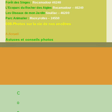
Forêt des Singes :
Rocamadour 46240
L’Ecoparc du Rocher des Aigles
Rocamadour – 46240
Les Oiseaux de mon Jardin
Souillac – 46200
Parc Animalier :
Mazeyrolles – 24550
008-Photos sur la vie de nos ancêtres
A-Accueil
Astuces et conseils photos
C
o