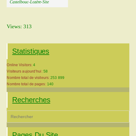
Castelbouc-Lozère-Site
Views: 313
Statistiques
Online Visitors:
4
Visiteurs aujourd’hui:
58
Nombre total de visiteurs:
253 899
Nombre total de pages:
140
Recherches
Pre
Es
to
Pages Du Site