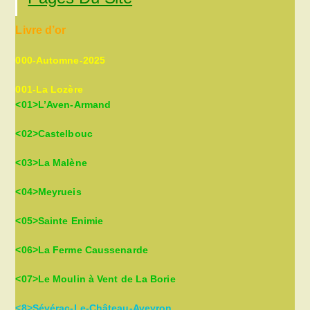
clo
the
Livre d’or
sea
pan
000-Automne-2025
001-La Lozère
<01>L’Aven-Armand
<02>Castelbouc
<03>La Malène
<04>Meyrueis
<05>Sainte Enimie
<06>La Ferme Caussenarde
<07>Le Moulin à Vent de La Borie
<8>Sévérac-Le-Château-Aveyron