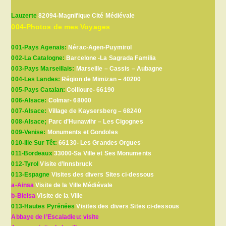
Lauzerte
82094-Magnifique Cité Médiévale
004-Photos de mes Voyages
001-Pays Agenais:
Nérac-Agen-Puymirol
002-La Catalogne:
Barcelone -La Sagrada Familia
003-Pays Marseillais:
Marseille – Cassis – Aubagne
004-Les Landes:
Région de Mimizan – 40200
005-Pays Catalan:
Collioure- 66190
006-Alsace:
Colmar- 68000
007-Alsace:
Village de Kaysersberg – 68240
008-Alsace;
Parc d’Hunawihr – Les Cigognes
009-Venise:
Monuments et Gondoles
010-Ille Sur Têt:
66130- Les Grandes Orgues
011-Bordeaux
33000-Sa Ville et Ses Monuments
012-Tyrol
Visite d’Innsbruck
013-Espagne
Visites des divers Sites ci-dessous
a-Ainsa
Visite de la Ville Médiévale
b-Bielsa
Visite de la Ville
013-Hautes Pyrénées
Visites des divers Sites ci-dessous
Abbaye de l’Escaladieu: visite