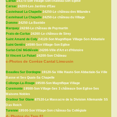
Carlux
24370-Son Village-Son château-Son Église
Carsac
24200-Les Jardins d’Eau
Castelnaud La Chapelle
24250-Le château des Milandes
Castelnaud La Chapelle
24250-Le château du Village
Domme
24250-La Bastide
Marquay
24260-Le château de Puymartin
Prats-de-Carlux
24260-Le château de Sirey
Saint Amand de Coly
24120-Son Magnifique Village-Son Abbatiale
Saint Geniès
24590-Son Village-Son Eglise
Sarlat-Cité Médiévale
24200-Ville d’Art et d’Histoire
St Vincent Le Paluel
24200-Son Château
c-Photos de Corrèze Cantal Limousin
Beaulieu Sur Dordogne
19120-Sa Ville Haute-Son Abbatiale-Sa Ville
Basse et Ses Quais-Sa Chapelle
Collonge-La-Rouge
19500-Son Magnifique Village
Curemonte
19500-Son Village-Ses 3 châteaux-Son Eglise-Ses
Maisons Nobles
Oradour Sur Glane
87520-Le Massacre de la Division Allemande SS
Das Reich
Turenne
19500-Son Village-Son château-Sa Collégiale
d- Photos du Tarn 81