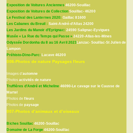
Exposition de Voitures Anciennes
46200-Souillac
Exposition de Voitures de Collection
Souillac- 46200
Le Festival des Lanternes 2020:
Gaillac 81600
Les Cabanes du Breuil :
Saint-André-d’Allas 24200
Les Jardins du Manoir d’Eyrignac:
24590 Salignac-Eyvigues
Musée « La Rue du Temps qui Passe »
24220-Allas-les-Mines
Odyssée Dordonha du 8 au 16 Avril 2023
Lanzac- Souillac-St Julien de
Lampon
Préhisto-Dino-Parc:
Lacave 46200
006-Photos de nature Paysages fleurs
Images d’
automne
Photos
activités de nature
Truffières d’André et Micheline
46090-Le cavage sur le Causse de
Martel
Photos de
fleurs
Photos de
paysage
007-Photos d’animaux et d’oiseaux
Biches Souillac
46200-Souillac
Domaine de La Forge
46200-Souillac