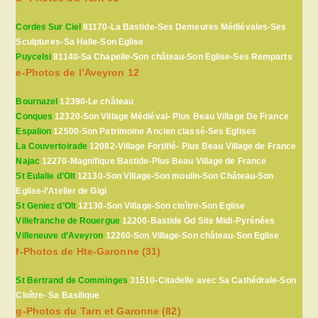
Cordes Sur Ciel
81170-La Bastide-Ses Demeures Médiévales-Ses
Sculptures-Sa Halle-Son Eglise
Puycelsi
81140-Sa Chapelle-Son château-Son Eglise-Ses Remparts
e-Photos de l’Aveyron 12
Bournazel
12390-Le château
Conques
12320-Son Village Médiéval- Plus Beau Village De France
Espalion
12500-Son Patrimoine Ancien classé-Ses Eglises
La Couvertoirade
12082-Village Fortifié- Plus Beau Village de France
Najac
12270-Magnifique Bastide-Plus Beau Village de France
St Eulalie d’Olt
12130-Son Village-Son moulin-Son Château-Son
Eglise-l’Atelier de Gigi
St Geniez d’Olt
12130-Son Village-Son cloître-Son Eglise
Villefranche de Rouergue
12200-Bastide Gd Site Midi-Pyrénées
Villeneuve d’Aveyron
12260-Son Village-Son château-Son Eglise
f-Photos de Hte-Garonne (31)
St Bertrand de Comminges
31510-Citadelle avec Sa Cathédrale-Son
Cloître- Sa Basilique
g-Photos du Tarn et Garonne (82)