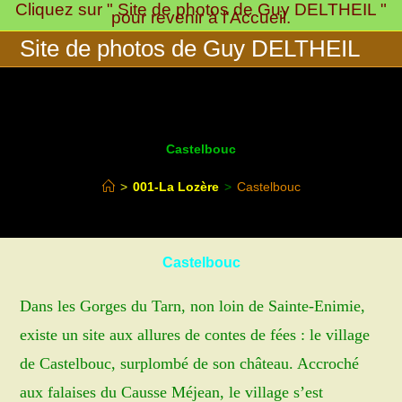
Cliquez sur " Site de photos de Guy DELTHEIL "
Skip
pour revenir à l'Accueil.
to
Site de photos de Guy DELTHEIL
content
Castelbouc
>
001-La Lozère
>
Castelbouc
Castelbouc
Dans les Gorges du Tarn, non loin de Sainte-Enimie,
existe un site aux allures de contes de fées : le village
de Castelbouc, surplombé de son château. Accroché
aux falaises du Causse Méjean, le village s’est