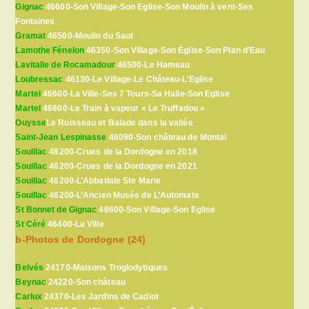
Gignac
46600-Son Village-Son Eglise-Son Moulin à vent-Ses
Fontaines
Gramat
46500-Moulin du Saut
Lamothe Fénelon
46350-Son Village-Son Église-Son Plan d’Eau
Lavitalie de Rocamadour
46500-Le Hameau
Loubressac
46130-Le Village-Le Château-L’Eglise
Martel
46600-La Ville-Ses 7 Tours-Sa Halle-Son Eglise
Martel
46600-Le Train à vapeur « Le Truffadou »
Ouysse
Le Ruisseau et Balade dans la vallée
Saint-Jean Lespinasse
46090-Son château de Montal
Souillac
46200-Crues de la Dordogne en 2018
Souillac
46200-Crues de la Dordogne en 2021
Souillac
46200-L’Abbatiale Ste Marie
Souillac
46200-L’Ancien Musée de L’Automate
St Bonnet de Gignac
46600-Son Village-Son Eglise
St Céré
46400-La Ville
b-Photos de Dordogne (24)
Belvés
24170-Maisons Troglodytiques
Beynac
24220-Son château
Carlux
24370-Les Jardins de Cadiot