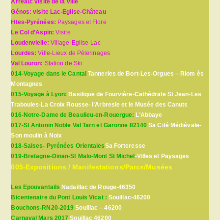
Arreau: visite de la ville
Génos: visite Lac-Eglise-Château
Htes-Pyrénées:
Paysages et Flore
Le Col d’Aspin:
Visite
Loudenvielle:
Village-Eglise-Lac
Lourdes:
Ville-Lieux de Pèlerinages
Val Louron:
Station de Ski
014-Voyage dans le Cantal
Tanneries de Bort-Les-Orgues – Riom ès
Montagnes
015-Voyage à Lyon:
Basilique de Fourvière-Cathédrale St Jean-Les
Traboules-La Croix Rousse- l’Arbresle et le Musée des Canuts
016-Notre-Dame de Beaulieu-en-Rouergue:
L’Abbaye
017-St Antonin Noble Val Tarn et Garonne 82140
Sa Cité Médiévale-
Son moulin à Noix
018-Salses- Pyrénées Orientales
Sa Forteresse
019-Bretagne-Dinan-St Malo-Mont St Michel
-Villes et Paysages
005-Expositions / Manifestations/Parcs/Musées
Les Epouvantails
Nadaillac de Rouge-46350
Bicentenaire du Pont Louis Vicat :
Souillac-46200
Bouchons-RN20-2019
Souillac – 46200
Carnaval Mars 2017
Souillac 46200