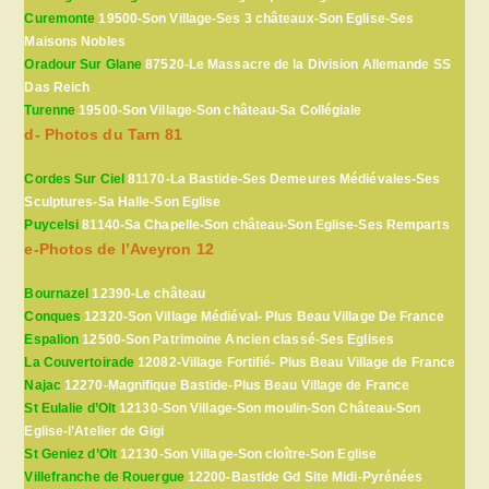
Curemonte
19500-Son Village-Ses 3 châteaux-Son Eglise-Ses
Maisons Nobles
Oradour Sur Glane
87520-Le Massacre de la Division Allemande SS
Das Reich
Turenne
19500-Son Village-Son château-Sa Collégiale
d- Photos du Tarn 81
Cordes Sur Ciel
81170-La Bastide-Ses Demeures Médiévales-Ses
Sculptures-Sa Halle-Son Eglise
Puycelsi
81140-Sa Chapelle-Son château-Son Eglise-Ses Remparts
e-Photos de l’Aveyron 12
Bournazel
12390-Le château
Conques
12320-Son Village Médiéval- Plus Beau Village De France
Espalion
12500-Son Patrimoine Ancien classé-Ses Eglises
La Couvertoirade
12082-Village Fortifié- Plus Beau Village de France
Najac
12270-Magnifique Bastide-Plus Beau Village de France
St Eulalie d’Olt
12130-Son Village-Son moulin-Son Château-Son
Eglise-l’Atelier de Gigi
St Geniez d’Olt
12130-Son Village-Son cloître-Son Eglise
Villefranche de Rouergue
12200-Bastide Gd Site Midi-Pyrénées