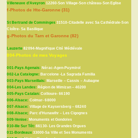
Villeneuve d’Aveyron
12260-Son Village-Son château-Son Eglise
f-Photos de Hte-Garonne (31)
St Bertrand de Comminges
31510-Citadelle avec Sa Cathédrale-Son
Cloître- Sa Basilique
g-Photos du Tarn et Garonne (82)
Lauzerte
82094-Magnifique Cité Médiévale
004-Photos de mes Voyages
001-Pays Agenais:
Nérac-Agen-Puymirol
002-La Catalogne:
Barcelone -La Sagrada Familia
003-Pays Marseillais:
Marseille – Cassis – Aubagne
004-Les Landes:
Région de Mimizan – 40200
005-Pays Catalan:
Collioure- 66190
006-Alsace:
Colmar- 68000
007-Alsace:
Village de Kaysersberg – 68240
008-Alsace;
Parc d’Hunawihr – Les Cigognes
009-Venise:
Monuments et Gondoles
010-Ille Sur Têt:
66130- Les Grandes Orgues
011-Bordeaux
33000-Sa Ville et Ses Monuments