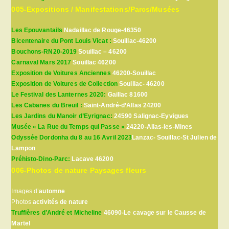
005-Expositions / Manifestations/Parcs/Musées
Les Epouvantails
Nadaillac de Rouge-46350
Bicentenaire du Pont Louis Vicat :
Souillac-46200
Bouchons-RN20-2019
Souillac – 46200
Carnaval Mars 2017
Souillac 46200
Exposition de Voitures Anciennes
46200-Souillac
Exposition de Voitures de Collection
Souillac- 46200
Le Festival des Lanternes 2020:
Gaillac 81600
Les Cabanes du Breuil :
Saint-André-d’Allas 24200
Les Jardins du Manoir d’Eyrignac:
24590 Salignac-Eyvigues
Musée « La Rue du Temps qui Passe »
24220-Allas-les-Mines
Odyssée Dordonha du 8 au 16 Avril 2023
Lanzac- Souillac-St Julien de
Lampon
Préhisto-Dino-Parc:
Lacave 46200
006-Photos de nature Paysages fleurs
Images d’
automne
Photos
activités de nature
Truffières d’André et Micheline
46090-Le cavage sur le Causse de
Martel