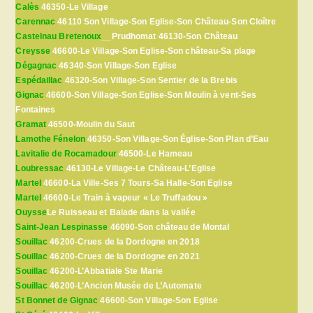
Calès
46350-Le Village
Carennac
46110 Son Village-Son Eglise-Son Château-Son Cloître
Castelnau Bretenoux
__Prudhomat 46130-Son Château
Creysse
46600-Le Village-Son Eglise-Son château-Sa plage
Dégagnac
46340-Son Village-Son Eglise
Espédaillac
46320-Son Village-Son Sentier de la Brebis
Gignac
46600-Son Village-Son Eglise-Son Moulin à vent-Ses
Fontaines
Gramat
46500-Moulin du Saut
Lamothe Fénelon
46350-Son Village-Son Église-Son Plan d’Eau
Lavitalie de Rocamadour
46500-Le Hameau
Loubressac
46130-Le Village-Le Château-L’Eglise
Martel
46600-La Ville-Ses 7 Tours-Sa Halle-Son Eglise
Martel
46600-Le Train à vapeur « Le Truffadou »
Ouysse
Le Ruisseau et Balade dans la vallée
Saint-Jean Lespinasse
46090-Son château de Montal
Souillac
46200-Crues de la Dordogne en 2018
Souillac
46200-Crues de la Dordogne en 2021
Souillac
46200-L’Abbatiale Ste Marie
Souillac
46200-L’Ancien Musée de L’Automate
St Bonnet de Gignac
46600-Son Village-Son Eglise