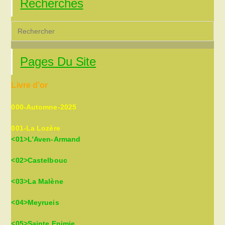
Recherches
Pre
Es
to
Pages Du Site
clo
the
Livre d’or
sea
pan
000-Automne-2025
001-La Lozère
<01>L’Aven-Armand
<02>Castelbouc
<03>La Malène
<04>Meyrueis
<05>Sainte Enimie