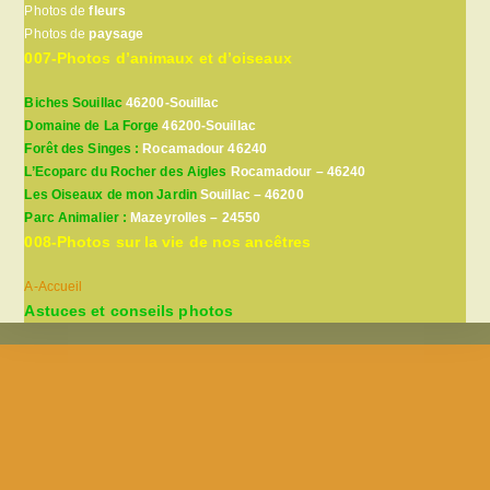
Photos de
fleurs
Photos de
paysage
007-Photos d’animaux et d’oiseaux
Biches Souillac
46200-Souillac
Domaine de La Forge
46200-Souillac
Forêt des Singes :
Rocamadour 46240
L’Ecoparc du Rocher des Aigles
Rocamadour – 46240
Les Oiseaux de mon Jardin
Souillac – 46200
Parc Animalier :
Mazeyrolles – 24550
008-Photos sur la vie de nos ancêtres
A-Accueil
Astuces et conseils photos