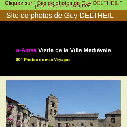
Cliquez sur " Site de photos de Guy DELTHEIL "
Skip
pour revenir à l'Accueil.
to
Site de photos de Guy DELTHEIL
content
a-Ainsa
Visite de la Ville Médiévale
004-Photos de mes Voyages
>
>
013-Espagne
Visites des div