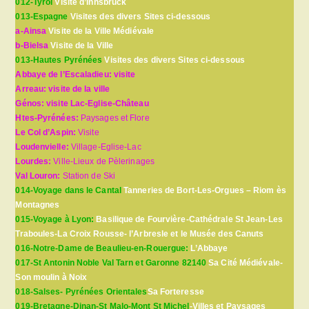
012-Tyrol
Visite d’Innsbruck
013-Espagne
Visites des divers Sites ci-dessous
a-Ainsa
Visite de la Ville Médiévale
b-Bielsa
Visite de la Ville
013-Hautes Pyrénées
Visites des divers Sites ci-dessous
Abbaye de l’Escaladieu: visite
Arreau: visite de la ville
Génos: visite Lac-Eglise-Château
Htes-Pyrénées:
Paysages et Flore
Le Col d’Aspin:
Visite
Loudenvielle:
Village-Eglise-Lac
Lourdes:
Ville-Lieux de Pèlerinages
Val Louron:
Station de Ski
014-Voyage dans le Cantal
Tanneries de Bort-Les-Orgues – Riom ès
Montagnes
015-Voyage à Lyon:
Basilique de Fourvière-Cathédrale St Jean-Les
Traboules-La Croix Rousse- l’Arbresle et le Musée des Canuts
016-Notre-Dame de Beaulieu-en-Rouergue:
L’Abbaye
017-St Antonin Noble Val Tarn et Garonne 82140
Sa Cité Médiévale-
Son moulin à Noix
018-Salses- Pyrénées Orientales
Sa Forteresse
019-Bretagne-Dinan-St Malo-Mont St Michel
-Villes et Paysages