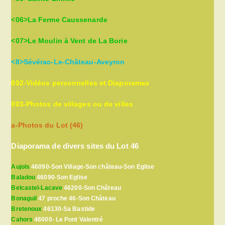
<06>La Ferme Caussenarde
<07>Le Moulin à Vent de La Borie
<8>Sévérac-Le-Château-Aveyron
002-Vidéos personnelles et Diaporamas
003-Photos de villages ou de villes
a-Photos du Lot (46)
Diaporama de divers sites du Lot 46
Aujols
46090-Son Village-Son château-Son Eglise
Baladou
46090-Son Eglise
Belcastel-Lacave
46200-Son Château
Bonaguil
47 proche 46-Son Château
Bretenoux
46130-Sa Bastide
Cahors
46000- Le Pont Valentré