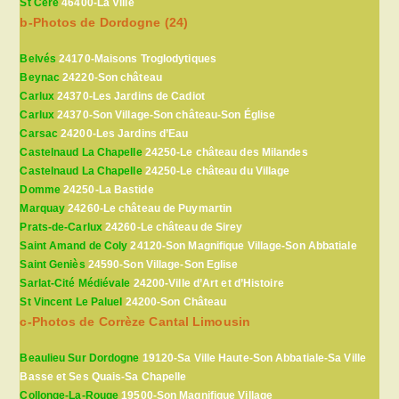
St Céré
46400-La Ville
b-Photos de Dordogne (24)
Belvés
24170-Maisons Troglodytiques
Beynac
24220-Son château
Carlux
24370-Les Jardins de Cadiot
Carlux
24370-Son Village-Son château-Son Église
Carsac
24200-Les Jardins d’Eau
Castelnaud La Chapelle
24250-Le château des Milandes
Castelnaud La Chapelle
24250-Le château du Village
Domme
24250-La Bastide
Marquay
24260-Le château de Puymartin
Prats-de-Carlux
24260-Le château de Sirey
Saint Amand de Coly
24120-Son Magnifique Village-Son Abbatiale
Saint Geniès
24590-Son Village-Son Eglise
Sarlat-Cité Médiévale
24200-Ville d’Art et d’Histoire
St Vincent Le Paluel
24200-Son Château
c-Photos de Corrèze Cantal Limousin
Beaulieu Sur Dordogne
19120-Sa Ville Haute-Son Abbatiale-Sa Ville
Basse et Ses Quais-Sa Chapelle
Collonge-La-Rouge
19500-Son Magnifique Village