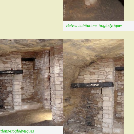
Belves-habitations-troglodytiques
tions-troglodytiques