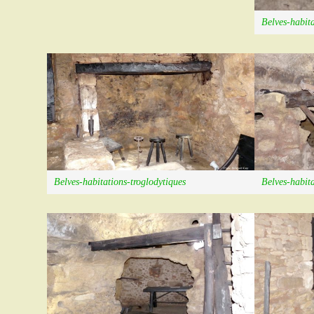
Belves-habita
Belves-habitations-troglodytiques
Belves-habita