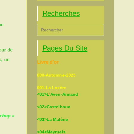
Recherches
au
Press
Escape
to
Pages Du Site
our de
close
the
s, un
Livre d’or
search
panel.
000-Automne-2025
001-La Lozère
<01>L’Aven-Armand
<02>Castelbouc
Echap »
<03>La Malène
<04>Meyrueis