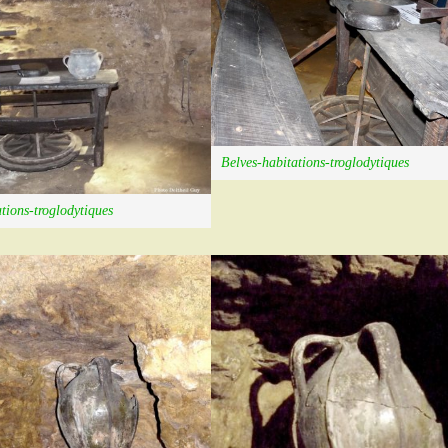
Belves-habitations-troglodytiques
tions-troglodytiques