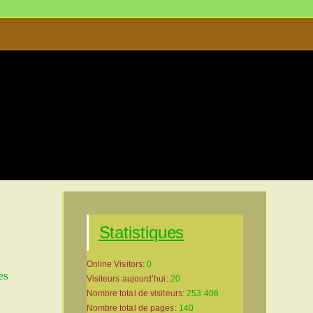
sons Troglodytiques
Statistiques
Online Visitors:
0
es
Visiteurs aujourd’hui:
20
Nombre total de visiteurs:
253 406
Nombre total de pages:
140