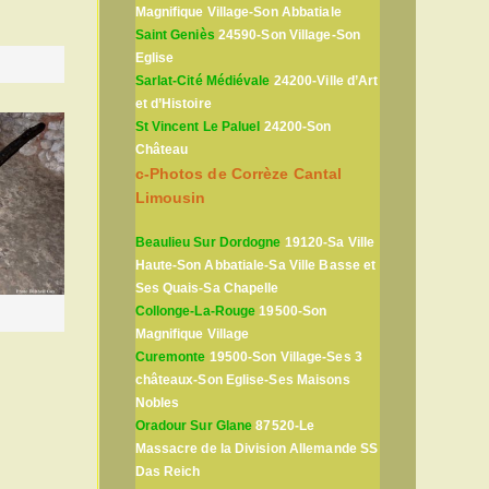
Magnifique Village-Son Abbatiale
Saint Geniès
24590-Son Village-Son
Eglise
Sarlat-Cité Médiévale
24200-Ville d’Art
et d’Histoire
St Vincent Le Paluel
24200-Son
Château
c-Photos de Corrèze Cantal
Limousin
Beaulieu Sur Dordogne
19120-Sa Ville
Haute-Son Abbatiale-Sa Ville Basse et
Ses Quais-Sa Chapelle
Collonge-La-Rouge
19500-Son
Magnifique Village
Curemonte
19500-Son Village-Ses 3
châteaux-Son Eglise-Ses Maisons
Nobles
Oradour Sur Glane
87520-Le
Massacre de la Division Allemande SS
Das Reich