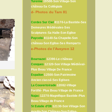
Turenne
19500-Son Village-Son
château-Sa Collégiale
d- Photos du Tarn 81
Cordes Sur Ciel
81170-La Bastide-Ses
Demeures Médiévales-Ses
Sculptures-Sa Halle-Son Eglise
Puycelsi
81140-Sa Chapelle-Son
château-Son Eglise-Ses Remparts
e-Photos de l’Aveyron 12
Bournazel
12390-Le château
Conques
12320-Son Village Médiéval-
Plus Beau Village De France
Espalion
12500-Son Patrimoine
Ancien classé-Ses Eglises
La Couvertoirade
12082-Village
Fortifié- Plus Beau Village de France
Najac
12270-Magnifique Bastide-Plus
Beau Village de France
St Eulalie d’Olt
12130-Son Village-Son
moulin-Son Château-Son Eglise-