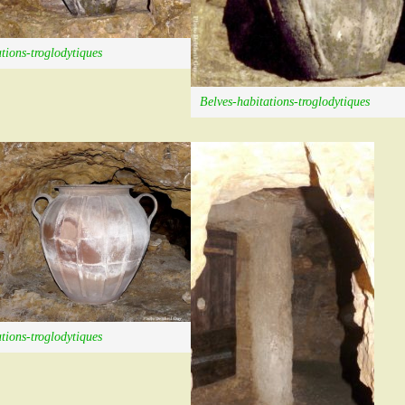
tions-troglodytiques
Belves-habitations-troglodytiques
tions-troglodytiques