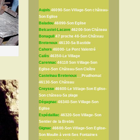
Aujols
46090-Son Village-Son château-
Son Eglise
Baladou
46090-Son Eglise
Belcastel-Lacave
46200-Son Château
Bonaguil
47 proche 46-Son Château
Bretenoux
46130-Sa Bastide
Cahors
46000- Le Pont Valentré
Calès
46350-Le Village
Carennac
46110 Son Village-Son
Eglise-Son Château-Son Cloître
Castelnau Bretenoux
__Prudhomat
46130-Son Château
Creysse
46600-Le Village-Son Eglise-
Son château-Sa plage
Dégagnac
46340-Son Village-Son
Eglise
Espédaillac
46320-Son Village-Son
Sentier de la Brebis
Gignac
46600-Son Village-Son Eglise-
Son Moulin à vent-Ses Fontaines