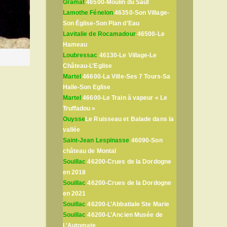
Gramat
46500-Moulin du Saut
Lamothe Fénelon
46350-Son Village-
Son Église-Son Plan d’Eau
Lavitalie de Rocamadour
46500-Le
Hameau
Loubressac
46130-Le Village-Le
Château-L’Eglise
Martel
46600-La Ville-Ses 7 Tours-Sa
Halle-Son Eglise
Martel
46600-Le Train à vapeur « Le
Truffadou »
Ouysse
Le Ruisseau et Balade dans la
vallée
Saint-Jean Lespinasse
46090-Son
château de Montal
Souillac
46200-Crues de la Dordogne
en 2018
Souillac
46200-Crues de la Dordogne
en 2021
Souillac
46200-L’Abbatiale Ste Marie
Souillac
46200-L’Ancien Musée de
L’Automate