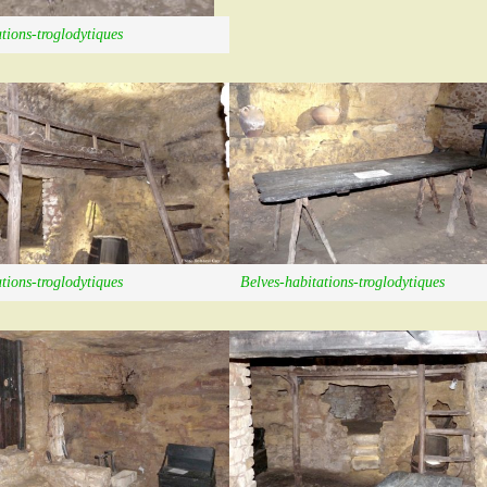
tions-troglodytiques
tions-troglodytiques
Belves-habitations-troglodytiques