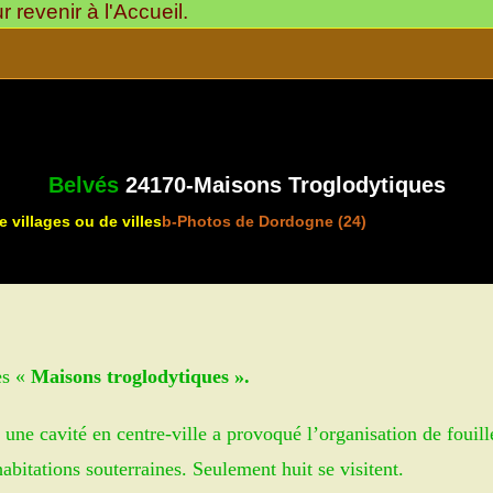
revenir à l'Accueil.
Belvés
24170-Maisons Troglodytiques
 villages ou de villes
b-Photos de Dordogne (24)
>
>
Belvés 24170-Mai
es «
M
aisons troglodytiques ».
s une cavité en centre-ville a provoqué l’organisation de fouill
abitations souterraines. Seulement huit se visitent.