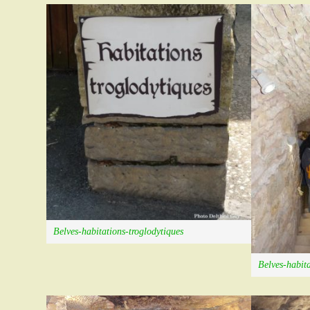
Belves-habitations-troglodytiques
Belves-habita