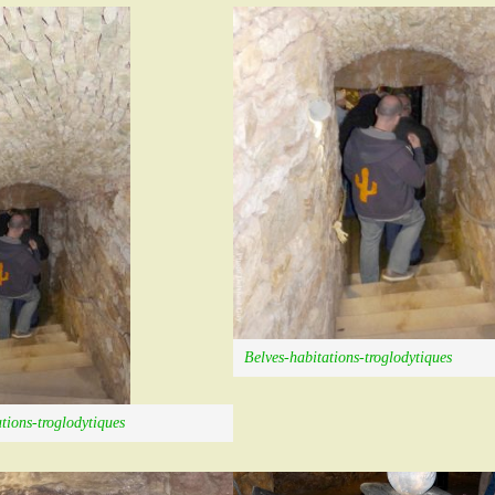
Belves-habitations-troglodytiques
tions-troglodytiques