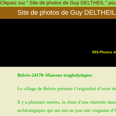
Cliquez sur " Site de photos de Guy DELTHEIL " pour 
Skip
to
Site de photos de Guy DELTHEIL
content
003-Photos de
>
Belvès-24170
–
M
aisons troglodytiques
Le village de Belvès présente l’originalité d’avoir d
Il y a plusieurs années, la chute d’une charrette dan
archéologiques qui ont mis au jour une vingtaine d’h