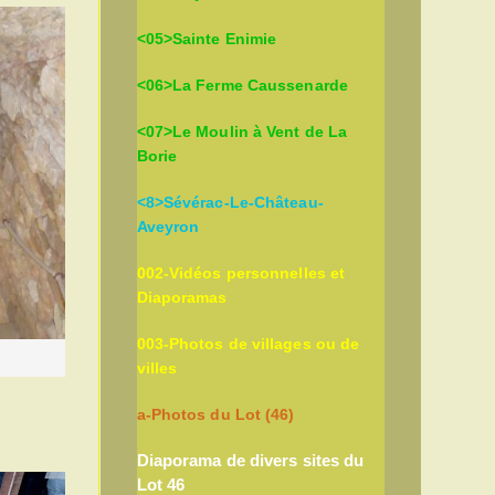
<05>Sainte Enimie
<06>La Ferme Caussenarde
<07>Le Moulin à Vent de La
Borie
<8>Sévérac-Le-Château-
Aveyron
002-Vidéos personnelles et
Diaporamas
003-Photos de villages ou de
villes
a-Photos du Lot (46)
Diaporama de divers sites du
Lot 46