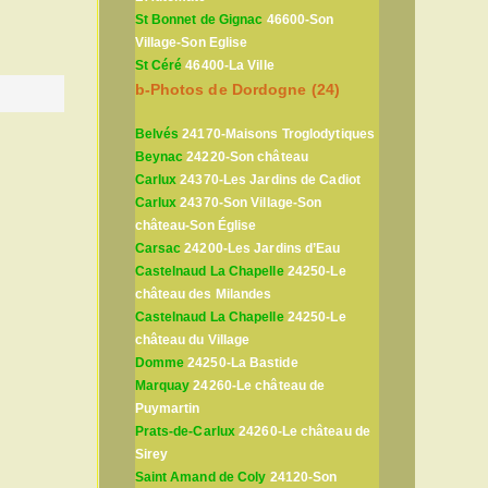
St Bonnet de Gignac
46600-Son
Village-Son Eglise
St Céré
46400-La Ville
b-Photos de Dordogne (24)
Belvés
24170-Maisons Troglodytiques
Beynac
24220-Son château
Carlux
24370-Les Jardins de Cadiot
Carlux
24370-Son Village-Son
château-Son Église
Carsac
24200-Les Jardins d’Eau
Castelnaud La Chapelle
24250-Le
château des Milandes
Castelnaud La Chapelle
24250-Le
château du Village
Domme
24250-La Bastide
Marquay
24260-Le château de
Puymartin
Prats-de-Carlux
24260-Le château de
Sirey
Saint Amand de Coly
24120-Son