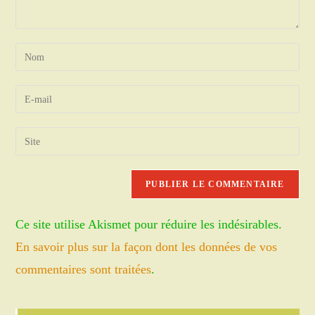
Enter
your
name
Enter
or
your
username
email
Saisir
to
address
l’URL
comment
to
de
comment
votre
site
Ce site utilise Akismet pour réduire les indésirables.
(facultatif)
En savoir plus sur la façon dont les données de vos
commentaires sont traitées
.