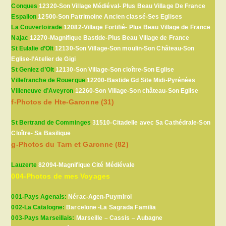
Conques
12320-Son Village Médiéval- Plus Beau Village De France
Espalion
12500-Son Patrimoine Ancien classé-Ses Eglises
La Couvertoirade
12082-Village Fortifié- Plus Beau Village de France
Najac
12270-Magnifique Bastide-Plus Beau Village de France
St Eulalie d’Olt
12130-Son Village-Son moulin-Son Château-Son
Eglise-l’Atelier de Gigi
St Geniez d’Olt
12130-Son Village-Son cloître-Son Eglise
Villefranche de Rouergue
12200-Bastide Gd Site Midi-Pyrénées
Villeneuve d’Aveyron
12260-Son Village-Son château-Son Eglise
f-Photos de Hte-Garonne (31)
St Bertrand de Comminges
31510-Citadelle avec Sa Cathédrale-Son
Cloître- Sa Basilique
g-Photos du Tarn et Garonne (82)
Lauzerte
82094-Magnifique Cité Médiévale
004-Photos de mes Voyages
001-Pays Agenais:
Nérac-Agen-Puymirol
002-La Catalogne:
Barcelone -La Sagrada Familia
003-Pays Marseillais:
Marseille – Cassis – Aubagne