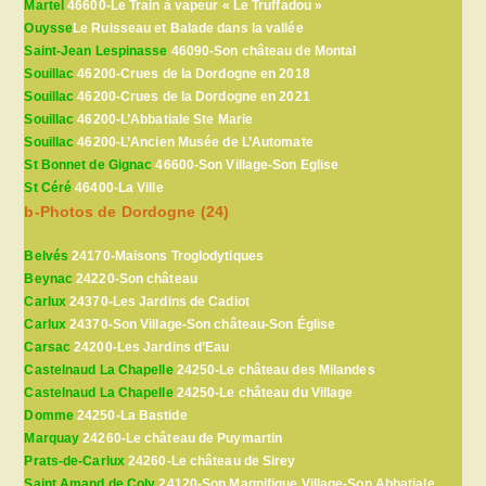
Martel
46600-Le Train à vapeur « Le Truffadou »
Ouysse
Le Ruisseau et Balade dans la vallée
Saint-Jean Lespinasse
46090-Son château de Montal
Souillac
46200-Crues de la Dordogne en 2018
Souillac
46200-Crues de la Dordogne en 2021
Souillac
46200-L’Abbatiale Ste Marie
Souillac
46200-L’Ancien Musée de L’Automate
St Bonnet de Gignac
46600-Son Village-Son Eglise
St Céré
46400-La Ville
b-Photos de Dordogne (24)
Belvés
24170-Maisons Troglodytiques
Beynac
24220-Son château
Carlux
24370-Les Jardins de Cadiot
Carlux
24370-Son Village-Son château-Son Église
Carsac
24200-Les Jardins d’Eau
Castelnaud La Chapelle
24250-Le château des Milandes
Castelnaud La Chapelle
24250-Le château du Village
Domme
24250-La Bastide
Marquay
24260-Le château de Puymartin
Prats-de-Carlux
24260-Le château de Sirey
Saint Amand de Coly
24120-Son Magnifique Village-Son Abbatiale