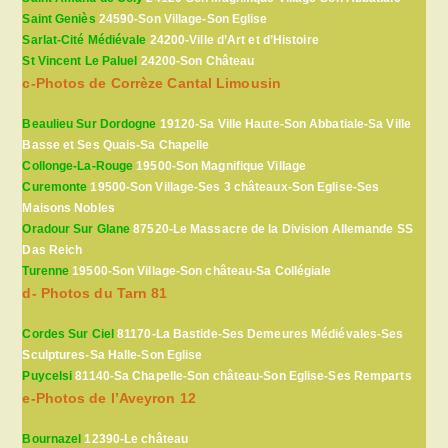
Saint Geniès
24590-Son Village-Son Eglise
Sarlat-Cité Médiévale
24200-Ville d’Art et d’Histoire
St Vincent Le Paluel
24200-Son Château
c-Photos de Corrèze Cantal Limousin
Beaulieu Sur Dordogne
19120-Sa Ville Haute-Son Abbatiale-Sa Ville
Basse et Ses Quais-Sa Chapelle
Collonge-La-Rouge
19500-Son Magnifique Village
Curemonte
19500-Son Village-Ses 3 châteaux-Son Eglise-Ses
Maisons Nobles
Oradour Sur Glane
87520-Le Massacre de la Division Allemande SS
Das Reich
Turenne
19500-Son Village-Son château-Sa Collégiale
d- Photos du Tarn 81
Cordes Sur Ciel
81170-La Bastide-Ses Demeures Médiévales-Ses
Sculptures-Sa Halle-Son Eglise
Puycelsi
81140-Sa Chapelle-Son château-Son Eglise-Ses Remparts
e-Photos de l’Aveyron 12
Bournazel
12390-Le château