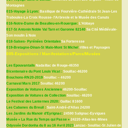
Montagnes
015-Voyage à Lyon:
Basilique de Fourvière-Cathédrale St Jean-Les
Traboules-La Croix Rousse- l’Arbresle et le Musée des Canuts
016-Notre-Dame de Beaulieu-en-Rouergue:
L’Abbaye
017-St Antonin Noble Val Tarn et Garonne 82140
Sa Cité Médiévale-
Son moulin à Noix
018-Salses- Pyrénées Orientales
Sa Forteresse
019-Bretagne-Dinan-St Malo-Mont St Michel
-Villes et Paysages
005-Expositions / Manifestations/Parcs/Musées
Les Epouvantails
Nadaillac de Rouge-46350
Bicentenaire du Pont Louis Vicat :
Souillac-46200
Bouchons-RN20-2019
Souillac – 46200
Carnaval Mars 2017
Souillac 46200
Exposition de Voitures Anciennes
46200-Souillac
Exposition de Voitures de Collection
Souillac- 46200
Le Festival des Lanternes 2020:
Gaillac 81600
Les Cabanes du Breuil :
Saint-André-d’Allas 24200
Les Jardins du Manoir d’Eyrignac:
24590 Salignac-Eyvigues
Musée « La Rue du Temps qui Passe »
24220-Allas-les-Mines
Odyssée Dordonha du 8 au 16 Avril 2023
Lanzac- Souillac-St Julien de