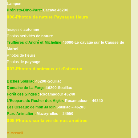
Lampon
Préhisto-Dino-Parc:
Lacave 46200
006-Photos de nature Paysages fleurs
Images d’
automne
Photos
activités de nature
Truffières d’André et Micheline
46090-Le cavage sur le Causse de
Martel
Photos de
fleurs
Photos de
paysage
007-Photos d’animaux et d’oiseaux
Biches Souillac
46200-Souillac
Domaine de La Forge
46200-Souillac
Forêt des Singes :
Rocamadour 46240
L’Ecoparc du Rocher des Aigles
Rocamadour – 46240
Les Oiseaux de mon Jardin
Souillac – 46200
Parc Animalier :
Mazeyrolles – 24550
008-Photos sur la vie de nos ancêtres
A-Accueil