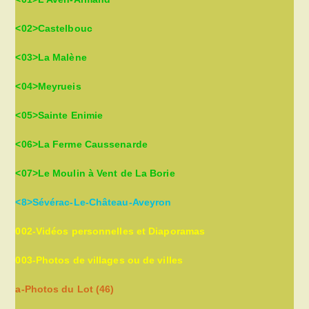
<02>Castelbouc
<03>La Malène
<04>Meyrueis
<05>Sainte Enimie
<06>La Ferme Caussenarde
<07>Le Moulin à Vent de La Borie
<8>Sévérac-Le-Château-Aveyron
002-Vidéos personnelles et Diaporamas
003-Photos de villages ou de villes
a-Photos du Lot (46)