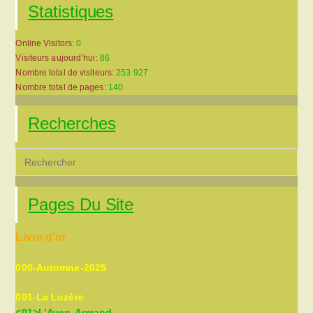
Statistiques
Online Visitors:
0
Visiteurs aujourd’hui:
86
Nombre total de visiteurs:
253 927
Nombre total de pages:
140
Recherches
Pre
Es
to
Pages Du Site
clo
the
Livre d’or
sea
pan
000-Automne-2025
001-La Lozère
<01>L’Aven-Armand