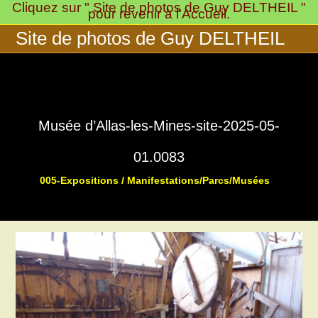
Cliquez sur " Site de photos de Guy DELTHEIL "
Skip
pour revenir à l'Accueil.
to
Site de photos de Guy DELTHEIL
content
Musée d’Allas-les-Mines-site-2025-05-
01.0083
005-Expositions / Manifestations/Parcs/Musées
>
>
Musée « 