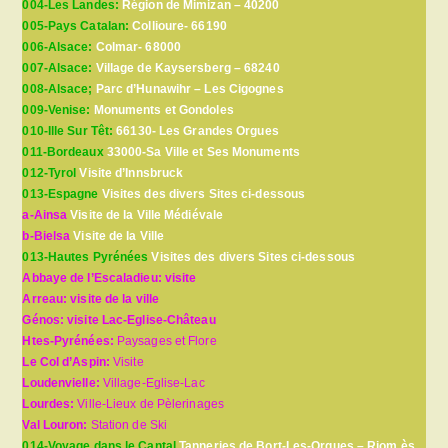
004-Les Landes:
Région de Mimizan – 40200
005-Pays Catalan:
Collioure- 66190
006-Alsace:
Colmar- 68000
007-Alsace:
Village de Kaysersberg – 68240
008-Alsace;
Parc d’Hunawihr – Les Cigognes
009-Venise:
Monuments et Gondoles
010-Ille Sur Têt:
66130- Les Grandes Orgues
011-Bordeaux
33000-Sa Ville et Ses Monuments
012-Tyrol
Visite d’Innsbruck
013-Espagne
Visites des divers Sites ci-dessous
a-Ainsa
Visite de la Ville Médiévale
b-Bielsa
Visite de la Ville
013-Hautes Pyrénées
Visites des divers Sites ci-dessous
Abbaye de l’Escaladieu: visite
Arreau: visite de la ville
Génos: visite Lac-Eglise-Château
Htes-Pyrénées:
Paysages et Flore
Le Col d’Aspin:
Visite
Loudenvielle:
Village-Eglise-Lac
Lourdes:
Ville-Lieux de Pèlerinages
Val Louron:
Station de Ski
014-Voyage dans le Cantal
Tanneries de Bort-Les-Orgues – Riom ès