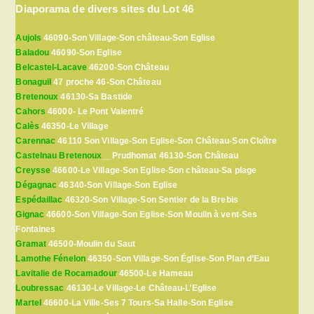
Diaporama de divers sites du Lot 46
Aujols
46090-Son Village-Son château-Son Eglise
Baladou
46090-Son Eglise
Belcastel-Lacave
46200-Son Château
Bonaguil
47 proche 46-Son Château
Bretenoux
46130-Sa Bastide
Cahors
46000- Le Pont Valentré
Calès
46350-Le Village
Carennac
46110 Son Village-Son Eglise-Son Château-Son Cloître
Castelnau Bretenoux
__Prudhomat 46130-Son Château
Creysse
46600-Le Village-Son Eglise-Son château-Sa plage
Dégagnac
46340-Son Village-Son Eglise
Espédaillac
46320-Son Village-Son Sentier de la Brebis
Gignac
46600-Son Village-Son Eglise-Son Moulin à vent-Ses
Fontaines
Gramat
46500-Moulin du Saut
Lamothe Fénelon
46350-Son Village-Son Église-Son Plan d’Eau
Lavitalie de Rocamadour
46500-Le Hameau
Loubressac
46130-Le Village-Le Château-L’Eglise
Martel
46600-La Ville-Ses 7 Tours-Sa Halle-Son Eglise