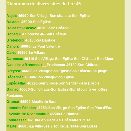
Diaporama de divers sites du Lot 46
Aujols
46090-Son Village-Son château-Son Eglise
Baladou
46090-Son Eglise
Belcastel-Lacave
46200-Son Château
Bonaguil
47 proche 46-Son Château
Bretenoux
46130-Sa Bastide
Cahors
46000- Le Pont Valentré
Calès
46350-Le Village
Carennac
46110 Son Village-Son Eglise-Son Château-Son Cloître
Castelnau Bretenoux
__Prudhomat 46130-Son Château
Creysse
46600-Le Village-Son Eglise-Son château-Sa plage
Dégagnac
46340-Son Village-Son Eglise
Espédaillac
46320-Son Village-Son Sentier de la Brebis
Gignac
46600-Son Village-Son Eglise-Son Moulin à vent-Ses
Fontaines
Gramat
46500-Moulin du Saut
Lamothe Fénelon
46350-Son Village-Son Église-Son Plan d’Eau
Lavitalie de Rocamadour
46500-Le Hameau
Loubressac
46130-Le Village-Le Château-L’Eglise
Martel
46600-La Ville-Ses 7 Tours-Sa Halle-Son Eglise