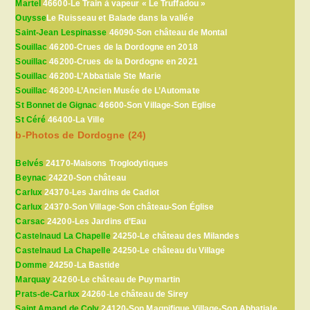
Martel
46600-Le Train à vapeur « Le Truffadou »
Ouysse
Le Ruisseau et Balade dans la vallée
Saint-Jean Lespinasse
46090-Son château de Montal
Souillac
46200-Crues de la Dordogne en 2018
Souillac
46200-Crues de la Dordogne en 2021
Souillac
46200-L’Abbatiale Ste Marie
Souillac
46200-L’Ancien Musée de L’Automate
St Bonnet de Gignac
46600-Son Village-Son Eglise
St Céré
46400-La Ville
b-Photos de Dordogne (24)
Belvés
24170-Maisons Troglodytiques
Beynac
24220-Son château
Carlux
24370-Les Jardins de Cadiot
Carlux
24370-Son Village-Son château-Son Église
Carsac
24200-Les Jardins d’Eau
Castelnaud La Chapelle
24250-Le château des Milandes
Castelnaud La Chapelle
24250-Le château du Village
Domme
24250-La Bastide
Marquay
24260-Le château de Puymartin
Prats-de-Carlux
24260-Le château de Sirey
Saint Amand de Coly
24120-Son Magnifique Village-Son Abbatiale