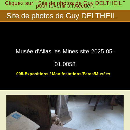
Cliquez sur " Site de photos de Guy DELTHEIL "
Skip
pour revenir à l'Accueil.
to
Site de photos de Guy DELTHEIL
content
Musée d’Allas-les-Mines-site-2025-05-
01.0058
005-Expositions / Manifestations/Parcs/Musées
>
>
Musée « 