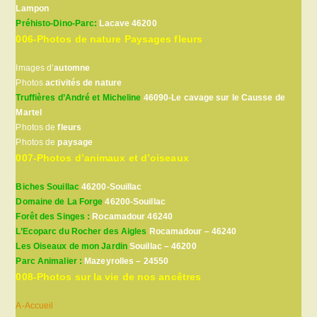
Lampon
Préhisto-Dino-Parc:
Lacave 46200
006-Photos de nature Paysages fleurs
Images d’
automne
Photos
activités de nature
Truffières d’André et Micheline
46090-Le cavage sur le Causse de
Martel
Photos de
fleurs
Photos de
paysage
007-Photos d’animaux et d’oiseaux
Biches Souillac
46200-Souillac
Domaine de La Forge
46200-Souillac
Forêt des Singes :
Rocamadour 46240
L’Ecoparc du Rocher des Aigles
Rocamadour – 46240
Les Oiseaux de mon Jardin
Souillac – 46200
Parc Animalier :
Mazeyrolles – 24550
008-Photos sur la vie de nos ancêtres
A-Accueil