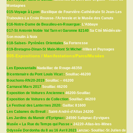
Montagnes
015-Voyage à Lyon:
Basilique de Fourvière-Cathédrale St Jean-Les
Traboules-La Croix Rousse- l’Arbresle et le Musée des Canuts
016-Notre-Dame de Beaulieu-en-Rouergue:
L’Abbaye
017-St Antonin Noble Val Tarn et Garonne 82140
Sa Cité Médiévale-
Son moulin à Noix
018-Salses- Pyrénées Orientales
Sa Forteresse
019-Bretagne-Dinan-St Malo-Mont St Michel
-Villes et Paysages
005-Expositions / Manifestations/Parcs/Musées
Les Epouvantails
Nadaillac de Rouge-46350
Bicentenaire du Pont Louis Vicat :
Souillac-46200
Bouchons-RN20-2019
Souillac – 46200
Carnaval Mars 2017
Souillac 46200
Exposition de Voitures Anciennes
46200-Souillac
Exposition de Voitures de Collection
Souillac- 46200
Le Festival des Lanternes 2020:
Gaillac 81600
Les Cabanes du Breuil :
Saint-André-d’Allas 24200
Les Jardins du Manoir d’Eyrignac:
24590 Salignac-Eyvigues
Musée « La Rue du Temps qui Passe »
24220-Allas-les-Mines
Odyssée Dordonha du 8 au 16 Avril 2023
Lanzac- Souillac-St Julien de