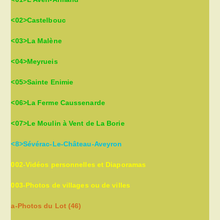
<02>Castelbouc
<03>La Malène
<04>Meyrueis
<05>Sainte Enimie
<06>La Ferme Caussenarde
<07>Le Moulin à Vent de La Borie
<8>Sévérac-Le-Château-Aveyron
002-Vidéos personnelles et Diaporamas
003-Photos de villages ou de villes
a-Photos du Lot (46)