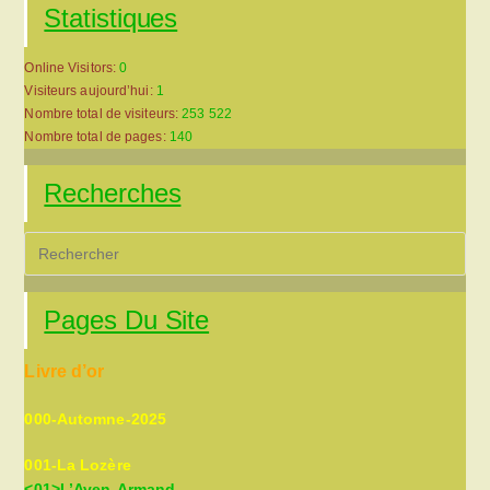
Statistiques
Online Visitors:
0
Visiteurs aujourd’hui:
1
Nombre total de visiteurs:
253 522
Nombre total de pages:
140
Recherches
Pre
Es
to
Pages Du Site
clo
the
Livre d’or
sea
pan
000-Automne-2025
001-La Lozère
<01>L’Aven-Armand