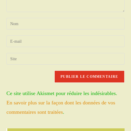
Enter
your
name
Enter
or
your
username
email
Saisir
to
address
l’URL
comment
to
de
comment
votre
site
Ce site utilise Akismet pour réduire les indésirables.
(facultatif)
En savoir plus sur la façon dont les données de vos
commentaires sont traitées
.