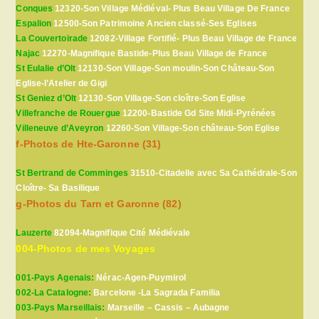
Conques
12320-Son Village Médiéval- Plus Beau Village De France
Espalion
12500-Son Patrimoine Ancien classé-Ses Eglises
La Couvertoirade
12082-Village Fortifié- Plus Beau Village de France
Najac
12270-Magnifique Bastide-Plus Beau Village de France
St Eulalie d’Olt
12130-Son Village-Son moulin-Son Château-Son
Eglise-l’Atelier de Gigi
St Geniez d’Olt
12130-Son Village-Son cloître-Son Eglise
Villefranche de Rouergue
12200-Bastide Gd Site Midi-Pyrénées
Villeneuve d’Aveyron
12260-Son Village-Son château-Son Eglise
f-Photos de Hte-Garonne (31)
St Bertrand de Comminges
31510-Citadelle avec Sa Cathédrale-Son
Cloître- Sa Basilique
g-Photos du Tarn et Garonne (82)
Lauzerte
82094-Magnifique Cité Médiévale
004-Photos de mes Voyages
001-Pays Agenais:
Nérac-Agen-Puymirol
002-La Catalogne:
Barcelone -La Sagrada Familia
003-Pays Marseillais:
Marseille – Cassis – Aubagne