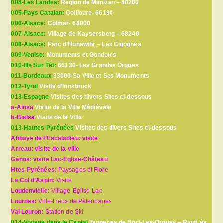
004-Les Landes:
Région de Mimizan – 40200
005-Pays Catalan:
Collioure- 66190
006-Alsace:
Colmar- 68000
007-Alsace:
Village de Kaysersberg – 68240
008-Alsace;
Parc d’Hunawihr – Les Cigognes
009-Venise:
Monuments et Gondoles
010-Ille Sur Têt:
66130- Les Grandes Orgues
011-Bordeaux
33000-Sa Ville et Ses Monuments
012-Tyrol
Visite d’Innsbruck
013-Espagne
Visites des divers Sites ci-dessous
a-Ainsa
Visite de la Ville Médiévale
b-Bielsa
Visite de la Ville
013-Hautes Pyrénées
Visites des divers Sites ci-dessous
Abbaye de l’Escaladieu: visite
Arreau: visite de la ville
Génos: visite Lac-Eglise-Château
Htes-Pyrénées:
Paysages et Flore
Le Col d’Aspin:
Visite
Loudenvielle:
Village-Eglise-Lac
Lourdes:
Ville-Lieux de Pèlerinages
Val Louron:
Station de Ski
014-Voyage dans le Cantal
Tanneries de Bort-Les-Orgues – Riom ès