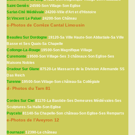
Saint Geniès
24590-Son Village-Son Eglise
Sarlat-Cité Médiévale
24200-Ville d’Art et d’Histoire
St Vincent Le Paluel
24200-Son Château
c-Photos de Corrèze Cantal Limousin
Beaulieu Sur Dordogne
19120-Sa Ville Haute-Son Abbatiale-Sa Ville
Basse et Ses Quais-Sa Chapelle
Collonge-La-Rouge
19500-Son Magnifique Village
Curemonte
19500-Son Village-Ses 3 châteaux-Son Eglise-Ses
Maisons Nobles
Oradour Sur Glane
87520-Le Massacre de la Division Allemande SS
Das Reich
Turenne
19500-Son Village-Son château-Sa Collégiale
d- Photos du Tarn 81
Cordes Sur Ciel
81170-La Bastide-Ses Demeures Médiévales-Ses
Sculptures-Sa Halle-Son Eglise
Puycelsi
81140-Sa Chapelle-Son château-Son Eglise-Ses Remparts
e-Photos de l’Aveyron 12
Bournazel
12390-Le château