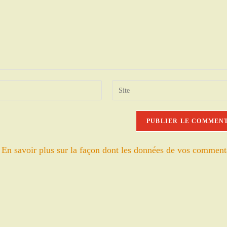
Saisir
l’URL
de
votre
site
.
En savoir plus sur la façon dont les données de vos comment
(facultatif)