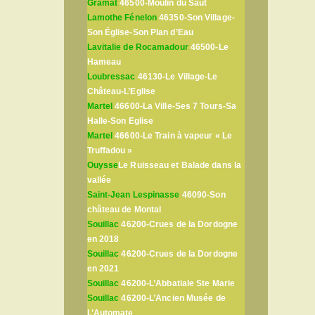
Gramat
46500-Moulin du Saut
Lamothe Fénelon
46350-Son Village-
Son Église-Son Plan d’Eau
Lavitalie de Rocamadour
46500-Le
Hameau
Loubressac
46130-Le Village-Le
Château-L’Eglise
Martel
46600-La Ville-Ses 7 Tours-Sa
Halle-Son Eglise
Martel
46600-Le Train à vapeur « Le
Truffadou »
Ouysse
Le Ruisseau et Balade dans la
vallée
Saint-Jean Lespinasse
46090-Son
château de Montal
Souillac
46200-Crues de la Dordogne
en 2018
Souillac
46200-Crues de la Dordogne
en 2021
Souillac
46200-L’Abbatiale Ste Marie
Souillac
46200-L’Ancien Musée de
L’Automate