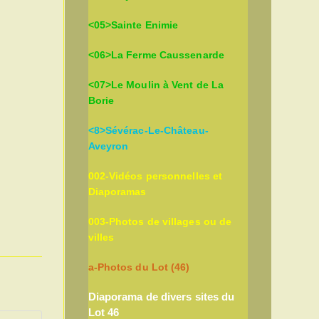
<05>Sainte Enimie
<06>La Ferme Caussenarde
<07>Le Moulin à Vent de La
Borie
<8>Sévérac-Le-Château-
Aveyron
002-Vidéos personnelles et
Diaporamas
003-Photos de villages ou de
villes
a-Photos du Lot (46)
Diaporama de divers sites du
Lot 46