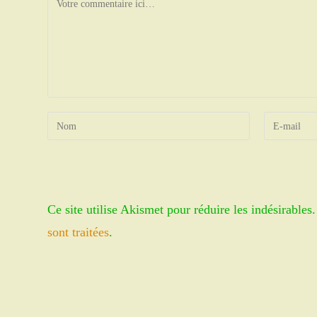
Enter
Enter
your
your
name
email
or
address
username
to
Ce site utilise Akismet pour réduire les indésirables
to
comment
comment
sont traitées
.