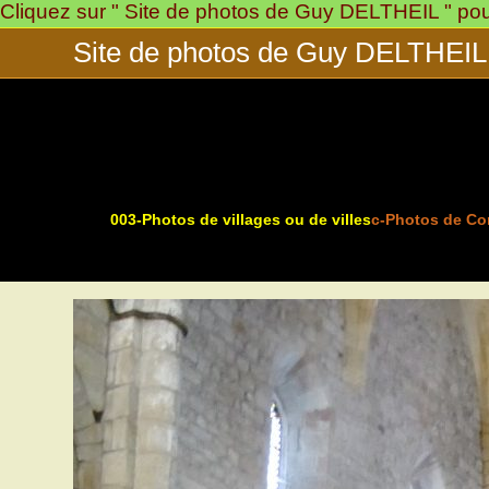
Cliquez sur " Site de photos de Guy DELTHEIL " pour 
Skip
to
Site de photos de Guy DELTHEIL
content
003-Photos de villages ou de villes
c-Photos de Co
>
>