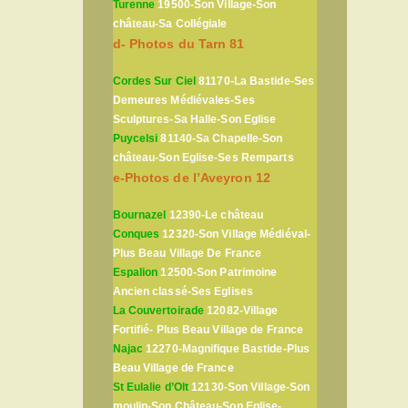
Turenne
19500-Son Village-Son
château-Sa Collégiale
d- Photos du Tarn 81
Cordes Sur Ciel
81170-La Bastide-Ses
Demeures Médiévales-Ses
Sculptures-Sa Halle-Son Eglise
Puycelsi
81140-Sa Chapelle-Son
château-Son Eglise-Ses Remparts
e-Photos de l’Aveyron 12
Bournazel
12390-Le château
Conques
12320-Son Village Médiéval-
Plus Beau Village De France
Espalion
12500-Son Patrimoine
Ancien classé-Ses Eglises
La Couvertoirade
12082-Village
Fortifié- Plus Beau Village de France
Najac
12270-Magnifique Bastide-Plus
Beau Village de France
St Eulalie d’Olt
12130-Son Village-Son
moulin-Son Château-Son Eglise-