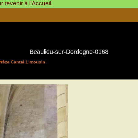
revenir à l'Accueil.
Beaulieu-sur-Dordogne-0168
rrèze Cantal Limousin
>
Beaulieu Sur Dordogne
19120-Sa Ville Haute