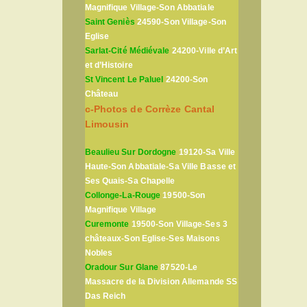
Magnifique Village-Son Abbatiale
Saint Geniès
24590-Son Village-Son
Eglise
Sarlat-Cité Médiévale
24200-Ville d’Art
et d’Histoire
St Vincent Le Paluel
24200-Son
Château
c-Photos de Corrèze Cantal
Limousin
Beaulieu Sur Dordogne
19120-Sa Ville
Haute-Son Abbatiale-Sa Ville Basse et
Ses Quais-Sa Chapelle
Collonge-La-Rouge
19500-Son
Magnifique Village
Curemonte
19500-Son Village-Ses 3
châteaux-Son Eglise-Ses Maisons
Nobles
Oradour Sur Glane
87520-Le
Massacre de la Division Allemande SS
Das Reich