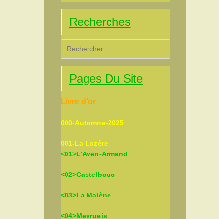
Recherches
Press
Escape
to
Pages Du Site
close
the
Livre d’or
search
panel.
000-Automne-2025
001-La Lozère
<01>L’Aven-Armand
<02>Castelbouc
<03>La Malène
<04>Meyrueis