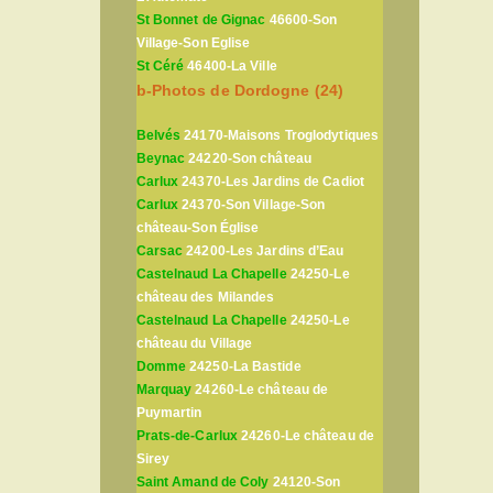
St Bonnet de Gignac
46600-Son
Village-Son Eglise
St Céré
46400-La Ville
b-Photos de Dordogne (24)
Belvés
24170-Maisons Troglodytiques
Beynac
24220-Son château
Carlux
24370-Les Jardins de Cadiot
Carlux
24370-Son Village-Son
château-Son Église
Carsac
24200-Les Jardins d’Eau
Castelnaud La Chapelle
24250-Le
château des Milandes
Castelnaud La Chapelle
24250-Le
château du Village
Domme
24250-La Bastide
Marquay
24260-Le château de
Puymartin
Prats-de-Carlux
24260-Le château de
Sirey
Saint Amand de Coly
24120-Son