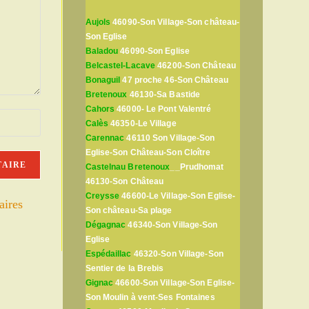
Aujols
46090-Son Village-Son château-
Son Eglise
Baladou
46090-Son Eglise
Belcastel-Lacave
46200-Son Château
Bonaguil
47 proche 46-Son Château
Bretenoux
46130-Sa Bastide
Cahors
46000- Le Pont Valentré
Calès
46350-Le Village
Carennac
46110 Son Village-Son
Eglise-Son Château-Son Cloître
Castelnau Bretenoux
__Prudhomat
46130-Son Château
Creysse
46600-Le Village-Son Eglise-
aires
Son château-Sa plage
Dégagnac
46340-Son Village-Son
Eglise
Espédaillac
46320-Son Village-Son
Sentier de la Brebis
Gignac
46600-Son Village-Son Eglise-
Son Moulin à vent-Ses Fontaines