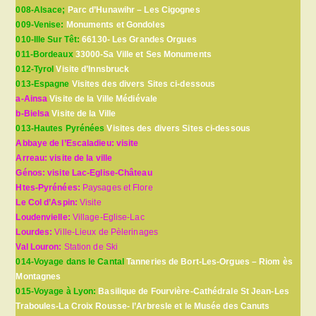
008-Alsace;
Parc d’Hunawihr – Les Cigognes
009-Venise:
Monuments et Gondoles
010-Ille Sur Têt:
66130- Les Grandes Orgues
011-Bordeaux
33000-Sa Ville et Ses Monuments
012-Tyrol
Visite d’Innsbruck
013-Espagne
Visites des divers Sites ci-dessous
a-Ainsa
Visite de la Ville Médiévale
b-Bielsa
Visite de la Ville
013-Hautes Pyrénées
Visites des divers Sites ci-dessous
Abbaye de l’Escaladieu: visite
Arreau: visite de la ville
Génos: visite Lac-Eglise-Château
Htes-Pyrénées:
Paysages et Flore
Le Col d’Aspin:
Visite
Loudenvielle:
Village-Eglise-Lac
Lourdes:
Ville-Lieux de Pèlerinages
Val Louron:
Station de Ski
014-Voyage dans le Cantal
Tanneries de Bort-Les-Orgues – Riom ès
Montagnes
015-Voyage à Lyon:
Basilique de Fourvière-Cathédrale St Jean-Les
Traboules-La Croix Rousse- l’Arbresle et le Musée des Canuts