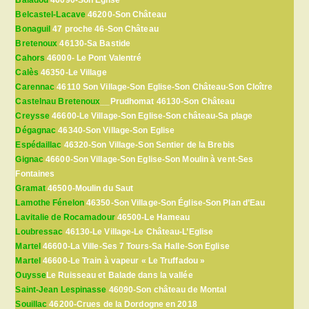
Belcastel-Lacave
46200-Son Château
Bonaguil
47 proche 46-Son Château
Bretenoux
46130-Sa Bastide
Cahors
46000- Le Pont Valentré
Calès
46350-Le Village
Carennac
46110 Son Village-Son Eglise-Son Château-Son Cloître
Castelnau Bretenoux
__Prudhomat 46130-Son Château
Creysse
46600-Le Village-Son Eglise-Son château-Sa plage
Dégagnac
46340-Son Village-Son Eglise
Espédaillac
46320-Son Village-Son Sentier de la Brebis
Gignac
46600-Son Village-Son Eglise-Son Moulin à vent-Ses
Fontaines
Gramat
46500-Moulin du Saut
Lamothe Fénelon
46350-Son Village-Son Église-Son Plan d’Eau
Lavitalie de Rocamadour
46500-Le Hameau
Loubressac
46130-Le Village-Le Château-L’Eglise
Martel
46600-La Ville-Ses 7 Tours-Sa Halle-Son Eglise
Martel
46600-Le Train à vapeur « Le Truffadou »
Ouysse
Le Ruisseau et Balade dans la vallée
Saint-Jean Lespinasse
46090-Son château de Montal
Souillac
46200-Crues de la Dordogne en 2018