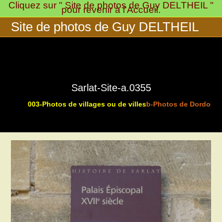
Cliquez sur " Site de photos de Guy DELTHEIL "
Skip
pour revenir à l'Accueil.
to
Site de photos de Guy DELTHEIL
content
Sarlat-Site-a.0355
003-Photos de villages ou de villes
b-Photos de Dordogne
>
>
>