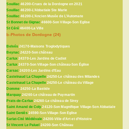
Souillac
46200-Crues de la Dordogne en 2021
Souillac
46200-L’Abbatiale Ste Marie
Souillac
46200-L’Ancien Musée de L’Automate
St Bonnet de Gignac
46600-Son Village-Son Eglise
St Céré
46400-La Ville
b-Photos de Dordogne (24)
Belvés
24170-Maisons Troglodytiques
Beynac
24220-Son château
Carlux
24370-Les Jardins de Cadiot
Carlux
24370-Son Village-Son château-Son Église
Carsac
24200-Les Jardins d’Eau
Castelnaud La Chapelle
24250-Le château des Milandes
Castelnaud La Chapelle
24250-Le château du Village
Domme
24250-La Bastide
Marquay
24260-Le château de Puymartin
Prats-de-Carlux
24260-Le château de Sirey
Saint Amand de Coly
24120-Son Magnifique Village-Son Abbatiale
Saint Geniès
24590-Son Village-Son Eglise
Sarlat-Cité Médiévale
24200-Ville d’Art et d’Histoire
St Vincent Le Paluel
24200-Son Château