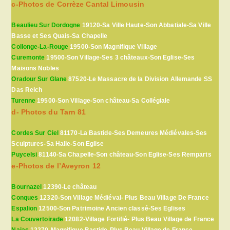
c-Photos de Corrèze Cantal Limousin
Beaulieu Sur Dordogne
19120-Sa Ville Haute-Son Abbatiale-Sa Ville
Basse et Ses Quais-Sa Chapelle
Collonge-La-Rouge
19500-Son Magnifique Village
Curemonte
19500-Son Village-Ses 3 châteaux-Son Eglise-Ses
Maisons Nobles
Oradour Sur Glane
87520-Le Massacre de la Division Allemande SS
Das Reich
Turenne
19500-Son Village-Son château-Sa Collégiale
d- Photos du Tarn 81
Cordes Sur Ciel
81170-La Bastide-Ses Demeures Médiévales-Ses
Sculptures-Sa Halle-Son Eglise
Puycelsi
81140-Sa Chapelle-Son château-Son Eglise-Ses Remparts
e-Photos de l’Aveyron 12
Bournazel
12390-Le château
Conques
12320-Son Village Médiéval- Plus Beau Village De France
Espalion
12500-Son Patrimoine Ancien classé-Ses Eglises
La Couvertoirade
12082-Village Fortifié- Plus Beau Village de France
Najac
12270-Magnifique Bastide-Plus Beau Village de France