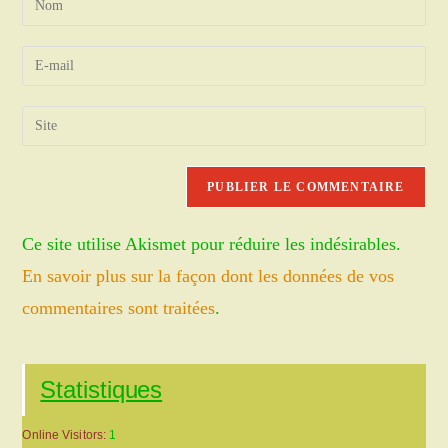
your
name
Enter
or
your
username
email
Saisir
to
address
l’URL
comment
to
de
comment
votre
site
Ce site utilise Akismet pour réduire les indésirables.
(facultatif)
En savoir plus sur la façon dont les données de vos
commentaires sont traitées
.
Statistiques
Online Visitors:
1