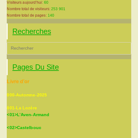
Visiteurs aujourd’hui:
60
Nombre total de visiteurs:
253 901
Nombre total de pages:
140
Recherches
Pre
Es
to
Pages Du Site
clo
the
Livre d’or
sea
pan
000-Automne-2025
001-La Lozère
<01>L’Aven-Armand
<02>Castelbouc