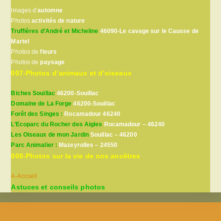
Images d’
automne
Photos
activités de nature
Truffières d’André et Micheline
46090-Le cavage sur le Causse de
Martel
Photos de
fleurs
Photos de
paysage
007-Photos d’animaux et d’oiseaux
Biches Souillac
46200-Souillac
Domaine de La Forge
46200-Souillac
Forêt des Singes :
Rocamadour 46240
L’Ecoparc du Rocher des Aigles
Rocamadour – 46240
Les Oiseaux de mon Jardin
Souillac – 46200
Parc Animalier :
Mazeyrolles – 24550
008-Photos sur la vie de nos ancêtres
A-Accueil
Astuces et conseils photos