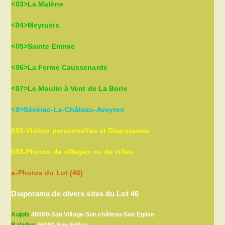
<03>La Malène
<04>Meyrueis
<05>Sainte Enimie
<06>La Ferme Caussenarde
<07>Le Moulin à Vent de La Borie
<8>Sévérac-Le-Château-Aveyron
002-Vidéos personnelles et Diaporamas
003-Photos de villages ou de villes
a-Photos du Lot (46)
Diaporama de divers sites du Lot 46
Aujols
46090-Son Village-Son château-Son Eglise
Baladou
46090-Son Eglise