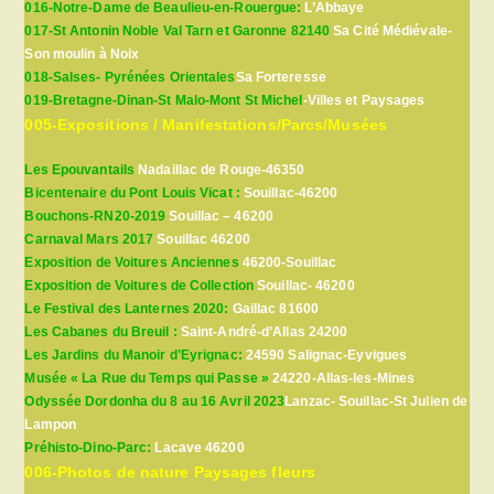
016-Notre-Dame de Beaulieu-en-Rouergue:
L’Abbaye
017-St Antonin Noble Val Tarn et Garonne 82140
Sa Cité Médiévale-
Son moulin à Noix
018-Salses- Pyrénées Orientales
Sa Forteresse
019-Bretagne-Dinan-St Malo-Mont St Michel
-Villes et Paysages
005-Expositions / Manifestations/Parcs/Musées
Les Epouvantails
Nadaillac de Rouge-46350
Bicentenaire du Pont Louis Vicat :
Souillac-46200
Bouchons-RN20-2019
Souillac – 46200
Carnaval Mars 2017
Souillac 46200
Exposition de Voitures Anciennes
46200-Souillac
Exposition de Voitures de Collection
Souillac- 46200
Le Festival des Lanternes 2020:
Gaillac 81600
Les Cabanes du Breuil :
Saint-André-d’Allas 24200
Les Jardins du Manoir d’Eyrignac:
24590 Salignac-Eyvigues
Musée « La Rue du Temps qui Passe »
24220-Allas-les-Mines
Odyssée Dordonha du 8 au 16 Avril 2023
Lanzac- Souillac-St Julien de
Lampon
Préhisto-Dino-Parc:
Lacave 46200
006-Photos de nature Paysages fleurs