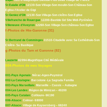
St Eulalie d’Olt
12130-Son Village-Son moulin-Son Château-Son
Eglise-l’Atelier de Gigi
St Geniez d’Olt
12130-Son Village-Son cloître-Son Eglise
Villefranche de Rouergue
12200-Bastide Gd Site Midi-Pyrénées
Villeneuve d’Aveyron
12260-Son Village-Son château-Son Eglise
f-Photos de Hte-Garonne (31)
St Bertrand de Comminges
31510-Citadelle avec Sa Cathédrale-Son
Cloître- Sa Basilique
g-Photos du Tarn et Garonne (82)
Lauzerte
82094-Magnifique Cité Médiévale
004-Photos de mes Voyages
001-Pays Agenais:
Nérac-Agen-Puymirol
002-La Catalogne:
Barcelone -La Sagrada Familia
003-Pays Marseillais:
Marseille – Cassis – Aubagne
004-Les Landes:
Région de Mimizan – 40200
005-Pays Catalan:
Collioure- 66190
006-Alsace:
Colmar- 68000
007-Alsace:
Village de Kaysersberg – 68240