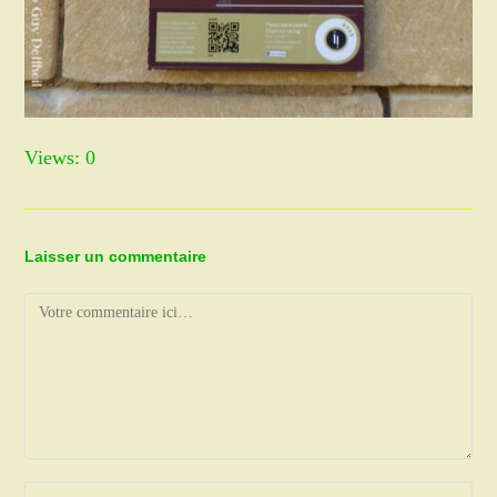
Views: 0
Laisser un commentaire
Comment
Enter