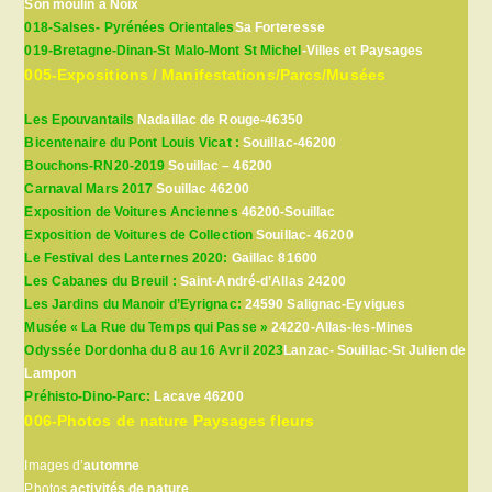
Son moulin à Noix
018-Salses- Pyrénées Orientales
Sa Forteresse
019-Bretagne-Dinan-St Malo-Mont St Michel
-Villes et Paysages
005-Expositions / Manifestations/Parcs/Musées
Les Epouvantails
Nadaillac de Rouge-46350
Bicentenaire du Pont Louis Vicat :
Souillac-46200
Bouchons-RN20-2019
Souillac – 46200
Carnaval Mars 2017
Souillac 46200
Exposition de Voitures Anciennes
46200-Souillac
Exposition de Voitures de Collection
Souillac- 46200
Le Festival des Lanternes 2020:
Gaillac 81600
Les Cabanes du Breuil :
Saint-André-d’Allas 24200
Les Jardins du Manoir d’Eyrignac:
24590 Salignac-Eyvigues
Musée « La Rue du Temps qui Passe »
24220-Allas-les-Mines
Odyssée Dordonha du 8 au 16 Avril 2023
Lanzac- Souillac-St Julien de
Lampon
Préhisto-Dino-Parc:
Lacave 46200
006-Photos de nature Paysages fleurs
Images d’
automne
Photos
activités de nature