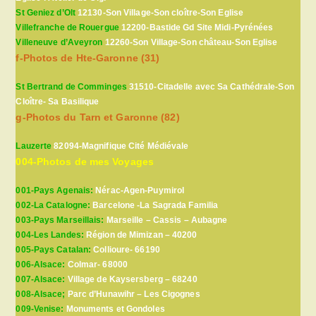
St Geniez d’Olt
12130-Son Village-Son cloître-Son Eglise
Villefranche de Rouergue
12200-Bastide Gd Site Midi-Pyrénées
Villeneuve d’Aveyron
12260-Son Village-Son château-Son Eglise
f-Photos de Hte-Garonne (31)
St Bertrand de Comminges
31510-Citadelle avec Sa Cathédrale-Son
Cloître- Sa Basilique
g-Photos du Tarn et Garonne (82)
Lauzerte
82094-Magnifique Cité Médiévale
004-Photos de mes Voyages
001-Pays Agenais:
Nérac-Agen-Puymirol
002-La Catalogne:
Barcelone -La Sagrada Familia
003-Pays Marseillais:
Marseille – Cassis – Aubagne
004-Les Landes:
Région de Mimizan – 40200
005-Pays Catalan:
Collioure- 66190
006-Alsace:
Colmar- 68000
007-Alsace:
Village de Kaysersberg – 68240
008-Alsace;
Parc d’Hunawihr – Les Cigognes
009-Venise:
Monuments et Gondoles