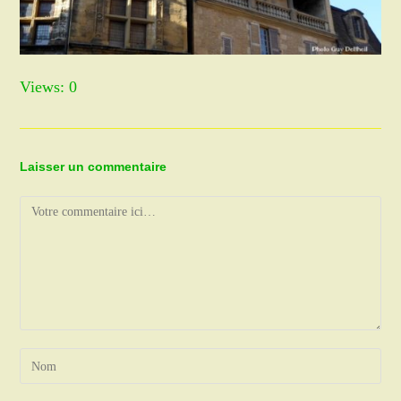
Views: 0
Laisser un commentaire
Comment
Enter
your