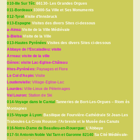
010-Ille Sur Têt:
66130- Les Grandes Orgues
011-Bordeaux
33000-Sa Ville et Ses Monuments
012-Tyrol
Visite d’Innsbruck
013-Espagne
Visites des divers Sites ci-dessous
a-Ainsa
Visite de la Ville Médiévale
b-Bielsa
Visite de la Ville
013-Hautes Pyrénées
Visites des divers Sites ci-dessous
Abbaye de l’Escaladieu: visite
Arreau: visite de la ville
Génos: visite Lac-Eglise-Château
Htes-Pyrénées:
Paysages et Flore
Le Col d’Aspin:
Visite
Loudenvielle:
Village-Eglise-Lac
Lourdes:
Ville-Lieux de Pèlerinages
Val Louron:
Station de Ski
014-Voyage dans le Cantal
Tanneries de Bort-Les-Orgues – Riom ès
Montagnes
015-Voyage à Lyon:
Basilique de Fourvière-Cathédrale St Jean-Les
Traboules-La Croix Rousse- l’Arbresle et le Musée des Canuts
016-Notre-Dame de Beaulieu-en-Rouergue:
L’Abbaye
017-St Antonin Noble Val Tarn et Garonne 82140
Sa Cité Médiévale-