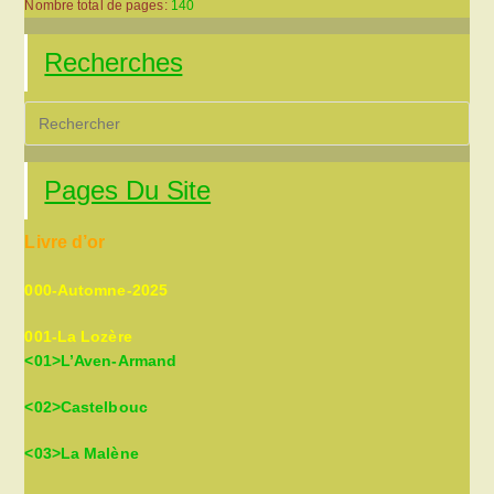
Nombre total de pages:
140
Recherches
Pre
Es
to
Pages Du Site
clo
the
Livre d’or
sea
pan
000-Automne-2025
001-La Lozère
<01>L’Aven-Armand
<02>Castelbouc
<03>La Malène