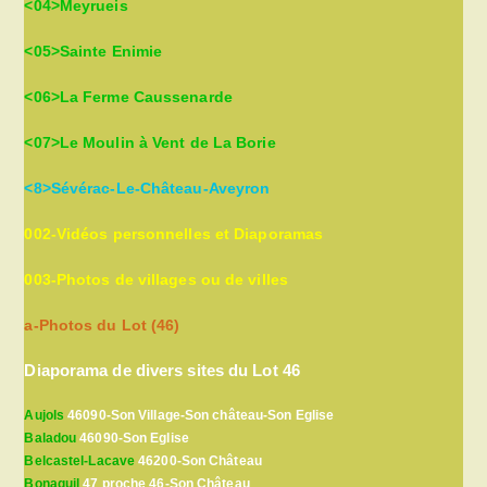
<04>Meyrueis
<05>Sainte Enimie
<06>La Ferme Caussenarde
<07>Le Moulin à Vent de La Borie
<8>Sévérac-Le-Château-Aveyron
002-Vidéos personnelles et Diaporamas
003-Photos de villages ou de villes
a-Photos du Lot (46)
Diaporama de divers sites du Lot 46
Aujols
46090-Son Village-Son château-Son Eglise
Baladou
46090-Son Eglise
Belcastel-Lacave
46200-Son Château
Bonaguil
47 proche 46-Son Château