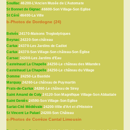
Souillac
46200-L’Ancien Musée de L’Automate
St Bonnet de Gignac
46600-Son Village-Son Eglise
St Céré
46400-La Ville
b-Photos de Dordogne (24)
Belvés
24170-Maisons Troglodytiques
Beynac
24220-Son château
Carlux
24370-Les Jardins de Cadiot
Carlux
24370-Son Village-Son château-Son Église
Carsac
24200-Les Jardins d’Eau
Castelnaud La Chapelle
24250-Le château des Milandes
Castelnaud La Chapelle
24250-Le château du Village
Domme
24250-La Bastide
Marquay
24260-Le château de Puymartin
Prats-de-Carlux
24260-Le château de Sirey
Saint Amand de Coly
24120-Son Magnifique Village-Son Abbatiale
Saint Geniès
24590-Son Village-Son Eglise
Sarlat-Cité Médiévale
24200-Ville d’Art et d’Histoire
St Vincent Le Paluel
24200-Son Château
c-Photos de Corrèze Cantal Limousin