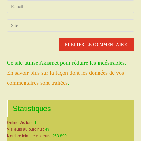
name
Enter
or
your
username
email
Saisir
to
address
l’URL
comment
to
de
comment
votre
site
Ce site utilise Akismet pour réduire les indésirables.
(facultatif)
En savoir plus sur la façon dont les données de vos
commentaires sont traitées
.
Statistiques
Online Visitors:
1
Visiteurs aujourd’hui:
49
Nombre total de visiteurs:
253 890