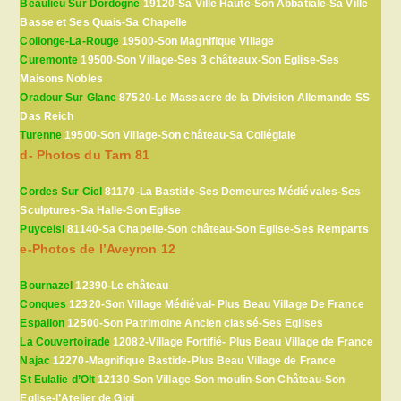
Beaulieu Sur Dordogne
19120-Sa Ville Haute-Son Abbatiale-Sa Ville
Basse et Ses Quais-Sa Chapelle
Collonge-La-Rouge
19500-Son Magnifique Village
Curemonte
19500-Son Village-Ses 3 châteaux-Son Eglise-Ses
Maisons Nobles
Oradour Sur Glane
87520-Le Massacre de la Division Allemande SS
Das Reich
Turenne
19500-Son Village-Son château-Sa Collégiale
d- Photos du Tarn 81
Cordes Sur Ciel
81170-La Bastide-Ses Demeures Médiévales-Ses
Sculptures-Sa Halle-Son Eglise
Puycelsi
81140-Sa Chapelle-Son château-Son Eglise-Ses Remparts
e-Photos de l’Aveyron 12
Bournazel
12390-Le château
Conques
12320-Son Village Médiéval- Plus Beau Village De France
Espalion
12500-Son Patrimoine Ancien classé-Ses Eglises
La Couvertoirade
12082-Village Fortifié- Plus Beau Village de France
Najac
12270-Magnifique Bastide-Plus Beau Village de France
St Eulalie d’Olt
12130-Son Village-Son moulin-Son Château-Son
Eglise-l’Atelier de Gigi