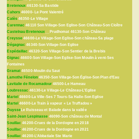
Bretenoux
46130-Sa Bastide
Cahors
46000- Le Pont Valentré
Calès
46350-Le Village
Carennac
46110 Son Village-Son Eglise-Son Château-Son Cloître
Castelnau Bretenoux
__Prudhomat 46130-Son Château
Creysse
46600-Le Village-Son Eglise-Son château-Sa plage
Dégagnac
46340-Son Village-Son Eglise
Espédaillac
46320-Son Village-Son Sentier de la Brebis
Gignac
46600-Son Village-Son Eglise-Son Moulin à vent-Ses
Fontaines
Gramat
46500-Moulin du Saut
Lamothe Fénelon
46350-Son Village-Son Église-Son Plan d’Eau
Lavitalie de Rocamadour
46500-Le Hameau
Loubressac
46130-Le Village-Le Château-L’Eglise
Martel
46600-La Ville-Ses 7 Tours-Sa Halle-Son Eglise
Martel
46600-Le Train à vapeur « Le Truffadou »
Ouysse
Le Ruisseau et Balade dans la vallée
Saint-Jean Lespinasse
46090-Son château de Montal
Souillac
46200-Crues de la Dordogne en 2018
Souillac
46200-Crues de la Dordogne en 2021
Souillac
46200-L’Abbatiale Ste Marie