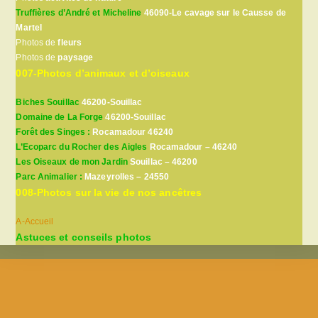
Truffières d’André et Micheline
46090-Le cavage sur le Causse de
Martel
Photos de
fleurs
Photos de
paysage
007-Photos d’animaux et d’oiseaux
Biches Souillac
46200-Souillac
Domaine de La Forge
46200-Souillac
Forêt des Singes :
Rocamadour 46240
L’Ecoparc du Rocher des Aigles
Rocamadour – 46240
Les Oiseaux de mon Jardin
Souillac – 46200
Parc Animalier :
Mazeyrolles – 24550
008-Photos sur la vie de nos ancêtres
A-Accueil
Astuces et conseils photos