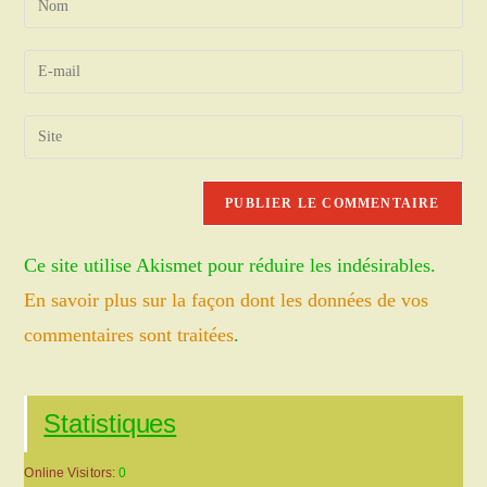
your
name
Enter
or
your
username
email
Saisir
to
address
l’URL
comment
to
de
comment
votre
site
Ce site utilise Akismet pour réduire les indésirables.
(facultatif)
En savoir plus sur la façon dont les données de vos
commentaires sont traitées
.
Statistiques
Online Visitors:
0