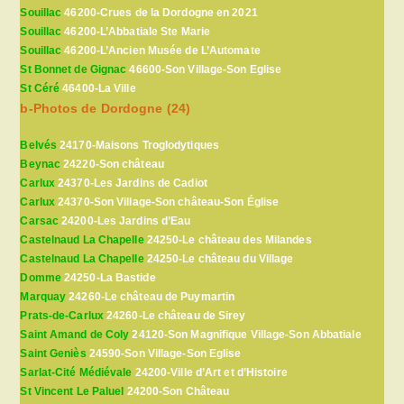
Souillac
46200-Crues de la Dordogne en 2021
Souillac
46200-L’Abbatiale Ste Marie
Souillac
46200-L’Ancien Musée de L’Automate
St Bonnet de Gignac
46600-Son Village-Son Eglise
St Céré
46400-La Ville
b-Photos de Dordogne (24)
Belvés
24170-Maisons Troglodytiques
Beynac
24220-Son château
Carlux
24370-Les Jardins de Cadiot
Carlux
24370-Son Village-Son château-Son Église
Carsac
24200-Les Jardins d’Eau
Castelnaud La Chapelle
24250-Le château des Milandes
Castelnaud La Chapelle
24250-Le château du Village
Domme
24250-La Bastide
Marquay
24260-Le château de Puymartin
Prats-de-Carlux
24260-Le château de Sirey
Saint Amand de Coly
24120-Son Magnifique Village-Son Abbatiale
Saint Geniès
24590-Son Village-Son Eglise
Sarlat-Cité Médiévale
24200-Ville d’Art et d’Histoire
St Vincent Le Paluel
24200-Son Château