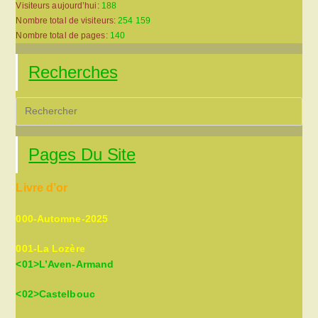
Visiteurs aujourd’hui:
188
Nombre total de visiteurs:
254 159
Nombre total de pages:
140
Recherches
Pre
Es
to
Pages Du Site
clo
the
Livre d’or
sea
pan
000-Automne-2025
001-La Lozère
<01>L’Aven-Armand
<02>Castelbouc