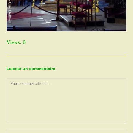
Views: 0
Laisser un commentaire
Comment
Enter