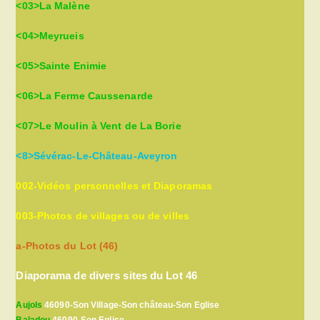
<03>La Malène
<04>Meyrueis
<05>Sainte Enimie
<06>La Ferme Caussenarde
<07>Le Moulin à Vent de La Borie
<8>Sévérac-Le-Château-Aveyron
002-Vidéos personnelles et Diaporamas
003-Photos de villages ou de villes
a-Photos du Lot (46)
Diaporama de divers sites du Lot 46
Aujols
46090-Son Village-Son château-Son Eglise
Baladou
46090-Son Eglise