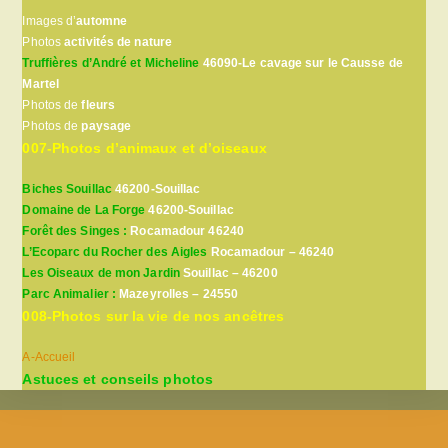
Images d’
automne
Photos
activités de nature
Truffières d’André et Micheline
46090-Le cavage sur le Causse de
Martel
Photos de
fleurs
Photos de
paysage
007-Photos d’animaux et d’oiseaux
Biches Souillac
46200-Souillac
Domaine de La Forge
46200-Souillac
Forêt des Singes :
Rocamadour 46240
L’Ecoparc du Rocher des Aigles
Rocamadour – 46240
Les Oiseaux de mon Jardin
Souillac – 46200
Parc Animalier :
Mazeyrolles – 24550
008-Photos sur la vie de nos ancêtres
A-Accueil
Astuces et conseils photos