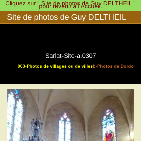
Cliquez sur " Site de photos de Guy DELTHEIL "
Skip
pour revenir à l'Accueil.
to
Site de photos de Guy DELTHEIL
content
Sarlat-Site-a.0307
003-Photos de villages ou de villes
b-Photos de Dordogne
>
>
>