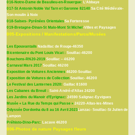
016-Notre-Dame de Beaulieu-en-Rouergue:
L’Abbaye
017-St Antonin Noble Val Tarn et Garonne 82140
Sa Cité Médiévale-
Son moulin à Noix
018-Salses- Pyrénées Orientales
Sa Forteresse
019-Bretagne-Dinan-St Malo-Mont St Michel
-Villes et Paysages
005-Expositions / Manifestations/Parcs/Musées
Les Epouvantails
Nadaillac de Rouge-46350
Bicentenaire du Pont Louis Vicat :
Souillac-46200
Bouchons-RN20-2019
Souillac – 46200
Carnaval Mars 2017
Souillac 46200
Exposition de Voitures Anciennes
46200-Souillac
Exposition de Voitures de Collection
Souillac- 46200
Le Festival des Lanternes 2020:
Gaillac 81600
Les Cabanes du Breuil :
Saint-André-d’Allas 24200
Les Jardins du Manoir d’Eyrignac:
24590 Salignac-Eyvigues
Musée « La Rue du Temps qui Passe »
24220-Allas-les-Mines
Odyssée Dordonha du 8 au 16 Avril 2023
Lanzac- Souillac-St Julien de
Lampon
Préhisto-Dino-Parc:
Lacave 46200
006-Photos de nature Paysages fleurs