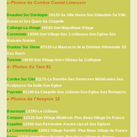
c-Photos de Corrèze Cantal Limousin
Beaulieu Sur Dordogne
19120-Sa Ville Haute-Son Abbatiale-Sa Ville
Basse et Ses Quais-Sa Chapelle
Collonge-La-Rouge
19500-Son Magnifique Village
Curemonte
19500-Son Village-Ses 3 châteaux-Son Eglise-Ses
Maisons Nobles
Oradour Sur Glane
87520-Le Massacre de la Division Allemande SS
Das Reich
Turenne
19500-Son Village-Son château-Sa Collégiale
d- Photos du Tarn 81
Cordes Sur Ciel
81170-La Bastide-Ses Demeures Médiévales-Ses
Sculptures-Sa Halle-Son Eglise
Puycelsi
81140-Sa Chapelle-Son château-Son Eglise-Ses Remparts
e-Photos de l’Aveyron 12
Bournazel
12390-Le château
Conques
12320-Son Village Médiéval- Plus Beau Village De France
Espalion
12500-Son Patrimoine Ancien classé-Ses Eglises
La Couvertoirade
12082-Village Fortifié- Plus Beau Village de France
Najac
12270-Magnifique Bastide-Plus Beau Village de France