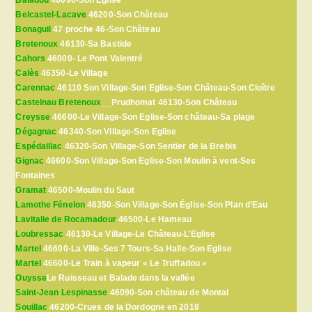
Belcastel-Lacave
46200-Son Château
Bonaguil
47 proche 46-Son Château
Bretenoux
46130-Sa Bastide
Cahors
46000- Le Pont Valentré
Calès
46350-Le Village
Carennac
46110 Son Village-Son Eglise-Son Château-Son Cloître
Castelnau Bretenoux
__Prudhomat 46130-Son Château
Creysse
46600-Le Village-Son Eglise-Son château-Sa plage
Dégagnac
46340-Son Village-Son Eglise
Espédaillac
46320-Son Village-Son Sentier de la Brebis
Gignac
46600-Son Village-Son Eglise-Son Moulin à vent-Ses
Fontaines
Gramat
46500-Moulin du Saut
Lamothe Fénelon
46350-Son Village-Son Église-Son Plan d’Eau
Lavitalie de Rocamadour
46500-Le Hameau
Loubressac
46130-Le Village-Le Château-L’Eglise
Martel
46600-La Ville-Ses 7 Tours-Sa Halle-Son Eglise
Martel
46600-Le Train à vapeur « Le Truffadou »
Ouysse
Le Ruisseau et Balade dans la vallée
Saint-Jean Lespinasse
46090-Son château de Montal
Souillac
46200-Crues de la Dordogne en 2018