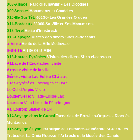
008-Alsace;
Parc d’Hunawihr – Les Cigognes
009-Venise:
Monuments et Gondoles
010-Ille Sur Têt:
66130- Les Grandes Orgues
011-Bordeaux
33000-Sa Ville et Ses Monuments
012-Tyrol
Visite d’Innsbruck
013-Espagne
Visites des divers Sites ci-dessous
a-Ainsa
Visite de la Ville Médiévale
b-Bielsa
Visite de la Ville
013-Hautes Pyrénées
Visites des divers Sites ci-dessous
Abbaye de l’Escaladieu: visite
Arreau: visite de la ville
Génos: visite Lac-Eglise-Château
Htes-Pyrénées:
Paysages et Flore
Le Col d’Aspin:
Visite
Loudenvielle:
Village-Eglise-Lac
Lourdes:
Ville-Lieux de Pèlerinages
Val Louron:
Station de Ski
014-Voyage dans le Cantal
Tanneries de Bort-Les-Orgues – Riom ès
Montagnes
015-Voyage à Lyon:
Basilique de Fourvière-Cathédrale St Jean-Les
Traboules-La Croix Rousse- l’Arbresle et le Musée des Canuts