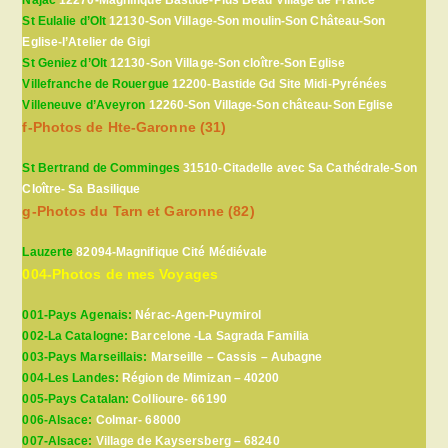
St Eulalie d’Olt
12130-Son Village-Son moulin-Son Château-Son
Eglise-l’Atelier de Gigi
St Geniez d’Olt
12130-Son Village-Son cloître-Son Eglise
Villefranche de Rouergue
12200-Bastide Gd Site Midi-Pyrénées
Villeneuve d’Aveyron
12260-Son Village-Son château-Son Eglise
f-Photos de Hte-Garonne (31)
St Bertrand de Comminges
31510-Citadelle avec Sa Cathédrale-Son
Cloître- Sa Basilique
g-Photos du Tarn et Garonne (82)
Lauzerte
82094-Magnifique Cité Médiévale
004-Photos de mes Voyages
001-Pays Agenais:
Nérac-Agen-Puymirol
002-La Catalogne:
Barcelone -La Sagrada Familia
003-Pays Marseillais:
Marseille – Cassis – Aubagne
004-Les Landes:
Région de Mimizan – 40200
005-Pays Catalan:
Collioure- 66190
006-Alsace:
Colmar- 68000
007-Alsace:
Village de Kaysersberg – 68240