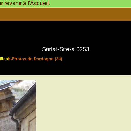
revenir à l'Accueil.
Sarlat-Site-a.0253
lles
b-Photos de Dordogne (24)
>
Sarlat-Cité Médiévale
24200-Ville d