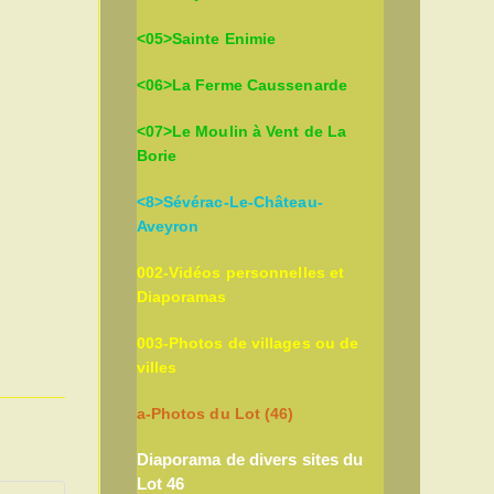
<05>Sainte Enimie
<06>La Ferme Caussenarde
<07>Le Moulin à Vent de La
Borie
<8>Sévérac-Le-Château-
Aveyron
002-Vidéos personnelles et
Diaporamas
003-Photos de villages ou de
villes
a-Photos du Lot (46)
Diaporama de divers sites du
Lot 46