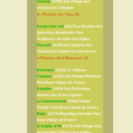
Turenne
19500-Son Village-Son
château-Sa Collégiale
d- Photos du Tarn 81
Cordes Sur Ciel
81170-La Bastide-Ses
Demeures Médiévales-Ses
Sculptures-Sa Halle-Son Eglise
Puycelsi
81140-Sa Chapelle-Son
château-Son Eglise-Ses Remparts
e-Photos de l’Aveyron 12
Bournazel
12390-Le château
Conques
12320-Son Village Médiéval-
Plus Beau Village De France
Espalion
12500-Son Patrimoine
Ancien classé-Ses Eglises
La Couvertoirade
12082-Village
Fortifié- Plus Beau Village de France
Najac
12270-Magnifique Bastide-Plus
Beau Village de France
St Eulalie d’Olt
12130-Son Village-Son
moulin-Son Château-Son Eglise-