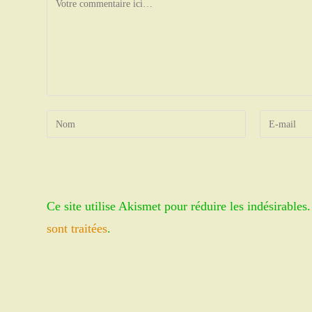
Enter
Enter
your
your
name
email
or
address
username
to
Ce site utilise Akismet pour réduire les indésirables
to
comment
comment
sont traitées
.