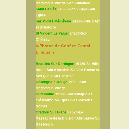
Magnifique Village-Son Abbatiale
Saint Geniès
24590-Son Village-Son
Eglise
Sarlat-Cité Médiévale
24200-Ville d’Art
et d’Histoire
St Vincent Le Paluel
24200-Son
Château
c-Photos de Corrèze Cantal
Limousin
Beaulieu Sur Dordogne
19120-Sa Ville
Haute-Son Abbatiale-Sa Ville Basse et
Ses Quais-Sa Chapelle
Collonge-La-Rouge
19500-Son
Magnifique Village
Curemonte
19500-Son Village-Ses 3
châteaux-Son Eglise-Ses Maisons
Nobles
Oradour Sur Glane
87520-Le
Massacre de la Division Allemande SS
Das Reich