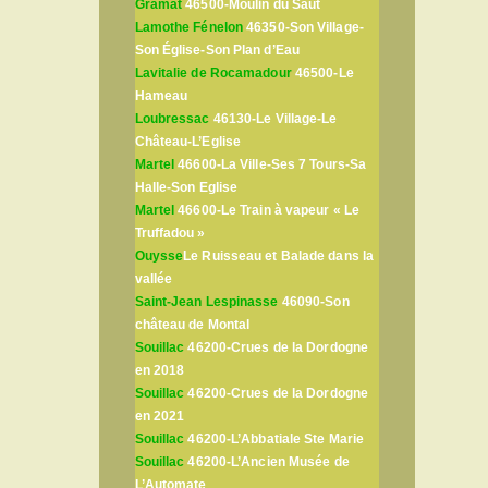
Gramat
46500-Moulin du Saut
Lamothe Fénelon
46350-Son Village-
Son Église-Son Plan d’Eau
Lavitalie de Rocamadour
46500-Le
Hameau
Loubressac
46130-Le Village-Le
Château-L’Eglise
Martel
46600-La Ville-Ses 7 Tours-Sa
Halle-Son Eglise
Martel
46600-Le Train à vapeur « Le
Truffadou »
Ouysse
Le Ruisseau et Balade dans la
vallée
Saint-Jean Lespinasse
46090-Son
château de Montal
Souillac
46200-Crues de la Dordogne
en 2018
Souillac
46200-Crues de la Dordogne
en 2021
Souillac
46200-L’Abbatiale Ste Marie
Souillac
46200-L’Ancien Musée de
L’Automate