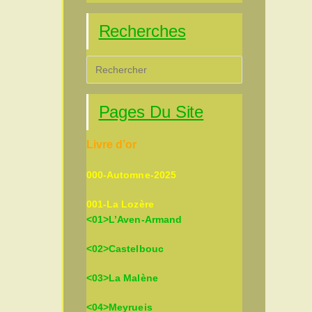
Recherches
Press
Escape
to
Pages Du Site
close
the
Livre d’or
search
panel.
000-Automne-2025
001-La Lozère
<01>L’Aven-Armand
<02>Castelbouc
<03>La Malène
<04>Meyrueis