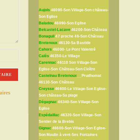
Aujols
46090-Son Village-Son château-
Son Eglise
Baladou
46090-Son Eglise
Belcastel-Lacave
46200-Son Château
Bonaguil
47 proche 46-Son Château
Bretenoux
46130-Sa Bastide
Cahors
46000- Le Pont Valentré
Calès
46350-Le Village
Carennac
46110 Son Village-Son
Eglise-Son Château-Son Cloître
Castelnau Bretenoux
__Prudhomat
46130-Son Château
Creysse
46600-Le Village-Son Eglise-
aires
Son château-Sa plage
Dégagnac
46340-Son Village-Son
Eglise
Espédaillac
46320-Son Village-Son
Sentier de la Brebis
Gignac
46600-Son Village-Son Eglise-
Son Moulin à vent-Ses Fontaines