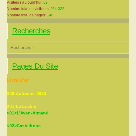
Visiteurs aujourd’hui:
69
Nombre total de visiteurs:
254 322
Nombre total de pages:
140
Recherches
Pre
Es
to
Pages Du Site
clo
the
Livre d’or
sea
pan
000-Automne-2025
001-La Lozère
<01>L’Aven-Armand
<02>Castelbouc