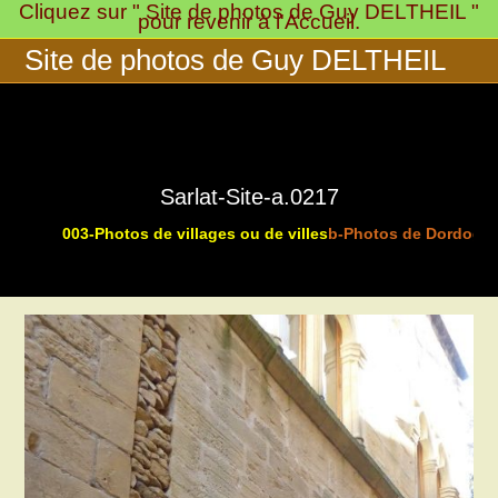
Cliquez sur " Site de photos de Guy DELTHEIL "
Skip
pour revenir à l'Accueil.
to
Site de photos de Guy DELTHEIL
content
Sarlat-Site-a.0217
003-Photos de villages ou de villes
b-Photos de Dordogne
>
>
>