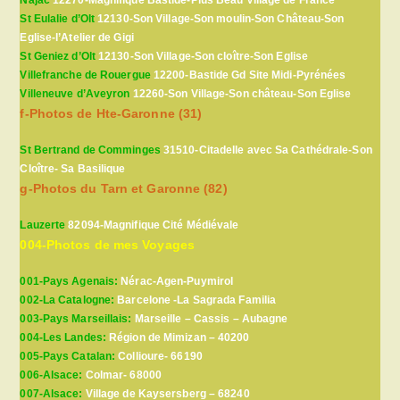
St Eulalie d’Olt
12130-Son Village-Son moulin-Son Château-Son
Eglise-l’Atelier de Gigi
St Geniez d’Olt
12130-Son Village-Son cloître-Son Eglise
Villefranche de Rouergue
12200-Bastide Gd Site Midi-Pyrénées
Villeneuve d’Aveyron
12260-Son Village-Son château-Son Eglise
f-Photos de Hte-Garonne (31)
St Bertrand de Comminges
31510-Citadelle avec Sa Cathédrale-Son
Cloître- Sa Basilique
g-Photos du Tarn et Garonne (82)
Lauzerte
82094-Magnifique Cité Médiévale
004-Photos de mes Voyages
001-Pays Agenais:
Nérac-Agen-Puymirol
002-La Catalogne:
Barcelone -La Sagrada Familia
003-Pays Marseillais:
Marseille – Cassis – Aubagne
004-Les Landes:
Région de Mimizan – 40200
005-Pays Catalan:
Collioure- 66190
006-Alsace:
Colmar- 68000
007-Alsace:
Village de Kaysersberg – 68240