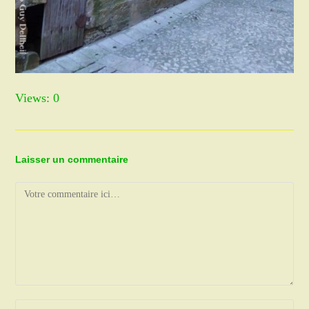
Views: 0
Laisser un commentaire
Comment
Enter