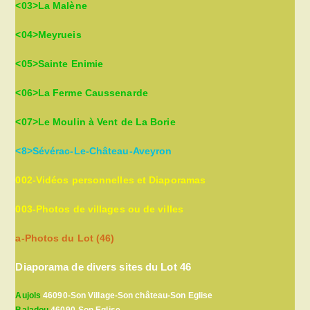
<03>La Malène
<04>Meyrueis
<05>Sainte Enimie
<06>La Ferme Caussenarde
<07>Le Moulin à Vent de La Borie
<8>Sévérac-Le-Château-Aveyron
002-Vidéos personnelles et Diaporamas
003-Photos de villages ou de villes
a-Photos du Lot (46)
Diaporama de divers sites du Lot 46
Aujols
46090-Son Village-Son château-Son Eglise
Baladou
46090-Son Eglise