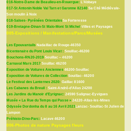
016-Notre-Dame de Beaulieu-en-Rouergue:
L’Abbaye
017-St Antonin Noble Val Tarn et Garonne 82140
Sa Cité Médiévale-
Son moulin à Noix
018-Salses- Pyrénées Orientales
Sa Forteresse
019-Bretagne-Dinan-St Malo-Mont St Michel
-Villes et Paysages
005-Expositions / Manifestations/Parcs/Musées
Les Epouvantails
Nadaillac de Rouge-46350
Bicentenaire du Pont Louis Vicat :
Souillac-46200
Bouchons-RN20-2019
Souillac – 46200
Carnaval Mars 2017
Souillac 46200
Exposition de Voitures Anciennes
46200-Souillac
Exposition de Voitures de Collection
Souillac- 46200
Le Festival des Lanternes 2020:
Gaillac 81600
Les Cabanes du Breuil :
Saint-André-d’Allas 24200
Les Jardins du Manoir d’Eyrignac:
24590 Salignac-Eyvigues
Musée « La Rue du Temps qui Passe »
24220-Allas-les-Mines
Odyssée Dordonha du 8 au 16 Avril 2023
Lanzac- Souillac-St Julien de
Lampon
Préhisto-Dino-Parc:
Lacave 46200
006-Photos de nature Paysages fleurs