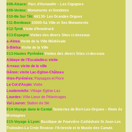
008-Alsace;
Parc d’Hunawihr – Les Cigognes
009-Venise:
Monuments et Gondoles
010-Ille Sur Têt:
66130- Les Grandes Orgues
011-Bordeaux
33000-Sa Ville et Ses Monuments
012-Tyrol
Visite d’Innsbruck
013-Espagne
Visites des divers Sites ci-dessous
a-Ainsa
Visite de la Ville Médiévale
b-Bielsa
Visite de la Ville
013-Hautes Pyrénées
Visites des divers Sites ci-dessous
Abbaye de l’Escaladieu: visite
Arreau: visite de la ville
Génos: visite Lac-Eglise-Château
Htes-Pyrénées:
Paysages et Flore
Le Col d’Aspin:
Visite
Loudenvielle:
Village-Eglise-Lac
Lourdes:
Ville-Lieux de Pèlerinages
Val Louron:
Station de Ski
014-Voyage dans le Cantal
Tanneries de Bort-Les-Orgues – Riom ès
Montagnes
015-Voyage à Lyon:
Basilique de Fourvière-Cathédrale St Jean-Les
Traboules-La Croix Rousse- l’Arbresle et le Musée des Canuts