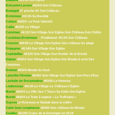
Belcastel-Lacave
46200-Son Château
Bonaguil
47 proche 46-Son Château
Bretenoux
46130-Sa Bastide
Cahors
46000- Le Pont Valentré
Calès
46350-Le Village
Carennac
46110 Son Village-Son Eglise-Son Château-Son Cloître
Castelnau Bretenoux
__Prudhomat 46130-Son Château
Creysse
46600-Le Village-Son Eglise-Son château-Sa plage
Dégagnac
46340-Son Village-Son Eglise
Espédaillac
46320-Son Village-Son Sentier de la Brebis
Gignac
46600-Son Village-Son Eglise-Son Moulin à vent-Ses
Fontaines
Gramat
46500-Moulin du Saut
Lamothe Fénelon
46350-Son Village-Son Église-Son Plan d’Eau
Lavitalie de Rocamadour
46500-Le Hameau
Loubressac
46130-Le Village-Le Château-L’Eglise
Martel
46600-La Ville-Ses 7 Tours-Sa Halle-Son Eglise
Martel
46600-Le Train à vapeur « Le Truffadou »
Ouysse
Le Ruisseau et Balade dans la vallée
Saint-Jean Lespinasse
46090-Son château de Montal
Souillac
46200-Crues de la Dordogne en 2018