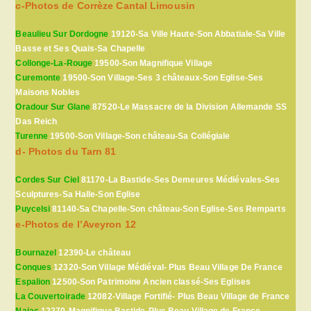
c-Photos de Corrèze Cantal Limousin
Beaulieu Sur Dordogne
19120-Sa Ville Haute-Son Abbatiale-Sa Ville
Basse et Ses Quais-Sa Chapelle
Collonge-La-Rouge
19500-Son Magnifique Village
Curemonte
19500-Son Village-Ses 3 châteaux-Son Eglise-Ses
Maisons Nobles
Oradour Sur Glane
87520-Le Massacre de la Division Allemande SS
Das Reich
Turenne
19500-Son Village-Son château-Sa Collégiale
d- Photos du Tarn 81
Cordes Sur Ciel
81170-La Bastide-Ses Demeures Médiévales-Ses
Sculptures-Sa Halle-Son Eglise
Puycelsi
81140-Sa Chapelle-Son château-Son Eglise-Ses Remparts
e-Photos de l’Aveyron 12
Bournazel
12390-Le château
Conques
12320-Son Village Médiéval- Plus Beau Village De France
Espalion
12500-Son Patrimoine Ancien classé-Ses Eglises
La Couvertoirade
12082-Village Fortifié- Plus Beau Village de France
Najac
12270-Magnifique Bastide-Plus Beau Village de France