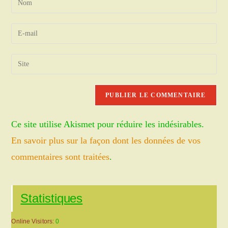
your
name
Enter
or
your
username
email
Saisir
to
address
l’URL
comment
to
de
comment
votre
site
Ce site utilise Akismet pour réduire les indésirables.
(facultatif)
En savoir plus sur la façon dont les données de vos
commentaires sont traitées
.
Statistiques
Online Visitors:
0