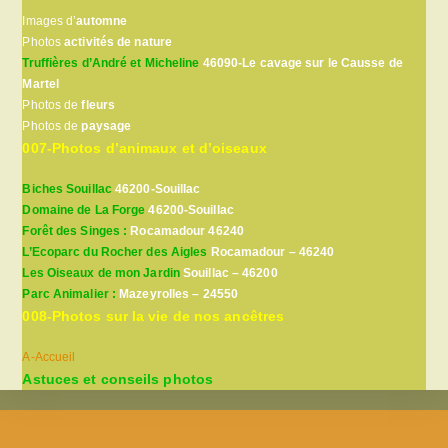
Images d’
automne
Photos
activités de nature
Truffières d’André et Micheline
46090-Le cavage sur le Causse de
Martel
Photos de
fleurs
Photos de
paysage
007-Photos d’animaux et d’oiseaux
Biches Souillac
46200-Souillac
Domaine de La Forge
46200-Souillac
Forêt des Singes :
Rocamadour 46240
L’Ecoparc du Rocher des Aigles
Rocamadour – 46240
Les Oiseaux de mon Jardin
Souillac – 46200
Parc Animalier :
Mazeyrolles – 24550
008-Photos sur la vie de nos ancêtres
A-Accueil
Astuces et conseils photos