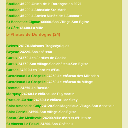
Souillac
46200-Crues de la Dordogne en 2021
Souillac
46200-L’Abbatiale Ste Marie
Souillac
46200-L’Ancien Musée de L’Automate
St Bonnet de Gignac
46600-Son Village-Son Eglise
St Céré
46400-La Ville
b-Photos de Dordogne (24)
Belvés
24170-Maisons Troglodytiques
Beynac
24220-Son château
Carlux
24370-Les Jardins de Cadiot
Carlux
24370-Son Village-Son château-Son Église
Carsac
24200-Les Jardins d’Eau
Castelnaud La Chapelle
24250-Le château des Milandes
Castelnaud La Chapelle
24250-Le château du Village
Domme
24250-La Bastide
Marquay
24260-Le château de Puymartin
Prats-de-Carlux
24260-Le château de Sirey
Saint Amand de Coly
24120-Son Magnifique Village-Son Abbatiale
Saint Geniès
24590-Son Village-Son Eglise
Sarlat-Cité Médiévale
24200-Ville d’Art et d’Histoire
St Vincent Le Paluel
24200-Son Château