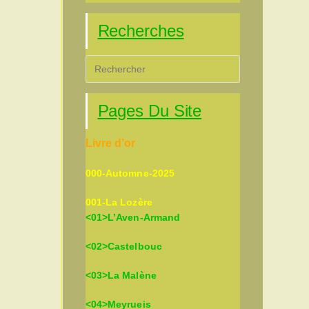
Recherches
Press
Escape
to
Pages Du Site
close
the
Livre d’or
search
panel.
000-Automne-2025
001-La Lozère
<01>L’Aven-Armand
<02>Castelbouc
<03>La Malène
<04>Meyrueis