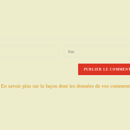
Saisir
l’URL
de
votre
site
.
En savoir plus sur la façon dont les données de vos comment
(facultatif)