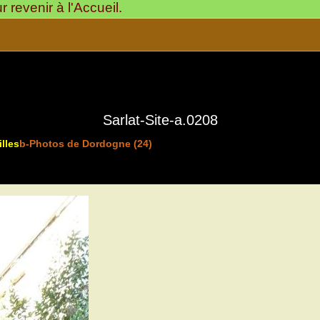
revenir à l'Accueil.
Sarlat-Site-a.0208
lles
b-Photos de Dordogne (24)
>
Sarlat-Cité Médiévale
24200-Ville d