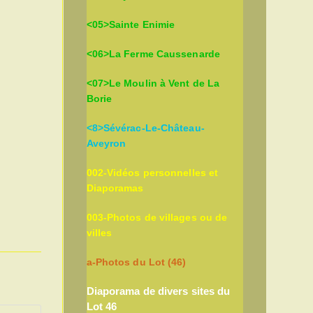
<05>Sainte Enimie
<06>La Ferme Caussenarde
<07>Le Moulin à Vent de La
Borie
<8>Sévérac-Le-Château-
Aveyron
002-Vidéos personnelles et
Diaporamas
003-Photos de villages ou de
villes
a-Photos du Lot (46)
Diaporama de divers sites du
Lot 46