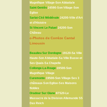
Magnifique Village-Son Abbatiale
Saint Geniès
24590-Son Village-Son
Eglise
Sarlat-Cité Médiévale
24200-Ville d’Art
et d’Histoire
St Vincent Le Paluel
24200-Son
Château
c-Photos de Corrèze Cantal
Limousin
Beaulieu Sur Dordogne
19120-Sa Ville
Haute-Son Abbatiale-Sa Ville Basse et
Ses Quais-Sa Chapelle
Collonge-La-Rouge
19500-Son
Magnifique Village
Curemonte
19500-Son Village-Ses 3
châteaux-Son Eglise-Ses Maisons
Nobles
Oradour Sur Glane
87520-Le
Massacre de la Division Allemande SS
Das Reich