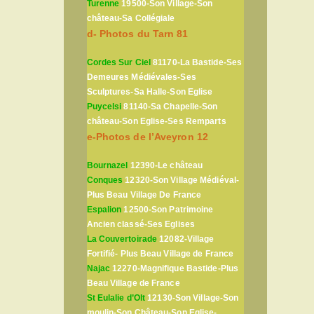
Turenne
19500-Son Village-Son
château-Sa Collégiale
d- Photos du Tarn 81
Cordes Sur Ciel
81170-La Bastide-Ses
Demeures Médiévales-Ses
Sculptures-Sa Halle-Son Eglise
Puycelsi
81140-Sa Chapelle-Son
château-Son Eglise-Ses Remparts
e-Photos de l’Aveyron 12
Bournazel
12390-Le château
Conques
12320-Son Village Médiéval-
Plus Beau Village De France
Espalion
12500-Son Patrimoine
Ancien classé-Ses Eglises
La Couvertoirade
12082-Village
Fortifié- Plus Beau Village de France
Najac
12270-Magnifique Bastide-Plus
Beau Village de France
St Eulalie d’Olt
12130-Son Village-Son
moulin-Son Château-Son Eglise-