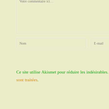
Enter
Enter
your
your
name
email
or
address
username
to
Ce site utilise Akismet pour réduire les indésirables
to
comment
comment
sont traitées
.