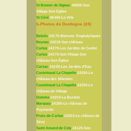
St Bonnet de Gignac
46600-Son
Village-Son Eglise
St Céré
46400-La Ville
b-Photos de Dordogne (24)
Belvés
24170-Maisons Troglodytiques
Beynac
24220-Son château
Carlux
24370-Les Jardins de Cadiot
Carlux
24370-Son Village-Son
château-Son Église
Carsac
24200-Les Jardins d’Eau
Castelnaud La Chapelle
24250-Le
château des Milandes
Castelnaud La Chapelle
24250-Le
château du Village
Domme
24250-La Bastide
Marquay
24260-Le château de
Puymartin
Prats-de-Carlux
24260-Le château de
Sirey
Saint Amand de Coly
24120-Son