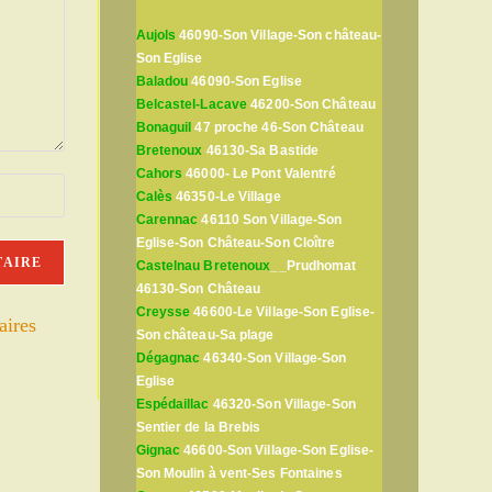
Aujols
46090-Son Village-Son château-
Son Eglise
Baladou
46090-Son Eglise
Belcastel-Lacave
46200-Son Château
Bonaguil
47 proche 46-Son Château
Bretenoux
46130-Sa Bastide
Cahors
46000- Le Pont Valentré
Calès
46350-Le Village
Carennac
46110 Son Village-Son
Eglise-Son Château-Son Cloître
Castelnau Bretenoux
__Prudhomat
46130-Son Château
Creysse
46600-Le Village-Son Eglise-
aires
Son château-Sa plage
Dégagnac
46340-Son Village-Son
Eglise
Espédaillac
46320-Son Village-Son
Sentier de la Brebis
Gignac
46600-Son Village-Son Eglise-
Son Moulin à vent-Ses Fontaines