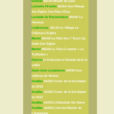
Gramat
46500-Moulin du Saut
Lamothe Fénelon
46350-Son Village-
Son Église-Son Plan d’Eau
Lavitalie de Rocamadour
46500-Le
Hameau
Loubressac
46130-Le Village-Le
Château-L’Eglise
Martel
46600-La Ville-Ses 7 Tours-Sa
Halle-Son Eglise
Martel
46600-Le Train à vapeur « Le
Truffadou »
Ouysse
Le Ruisseau et Balade dans la
vallée
Saint-Jean Lespinasse
46090-Son
château de Montal
Souillac
46200-Crues de la Dordogne
en 2018
Souillac
46200-Crues de la Dordogne
en 2021
Souillac
46200-L’Abbatiale Ste Marie
Souillac
46200-L’Ancien Musée de
L’Automate