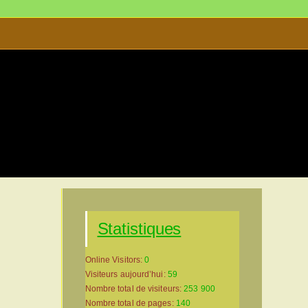
’Art et d’Histoire
>
Sarlat-Site-a.0208
Statistiques
Online Visitors:
0
Visiteurs aujourd’hui:
59
Nombre total de visiteurs:
253 900
Nombre total de pages:
140