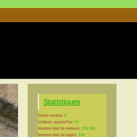
’Art et d’Histoire
>
Sarlat-Site-a.0148
Statistiques
Online Visitors:
0
Visiteurs aujourd’hui:
52
Nombre total de visiteurs:
253 893
Nombre total de pages:
140