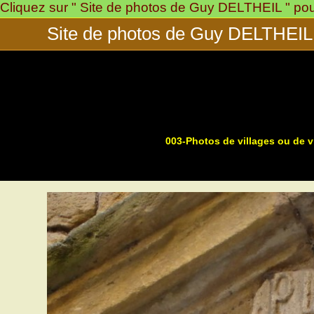
Cliquez sur " Site de photos de Guy DELTHEIL " pour 
Skip
to
Site de photos de Guy DELTHEIL
content
003-Photos de villages ou de vi
>
>