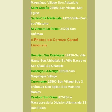
Magnifique Village-Son Abbatiale
Saint Geniès
24590-Son Village-Son
Eglise
Sarlat-Cité Médiévale
24200-Ville d’Art
et d’Histoire
St Vincent Le Paluel
24200-Son
Château
c-Photos de Corrèze Cantal
Limousin
Beaulieu Sur Dordogne
19120-Sa Ville
Haute-Son Abbatiale-Sa Ville Basse et
Ses Quais-Sa Chapelle
Collonge-La-Rouge
19500-Son
Magnifique Village
Curemonte
19500-Son Village-Ses 3
châteaux-Son Eglise-Ses Maisons
Nobles
Oradour Sur Glane
87520-Le
Massacre de la Division Allemande SS
Das Reich