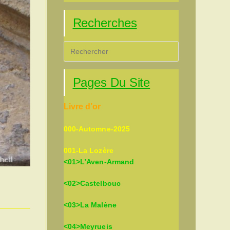
Recherches
Press
Escape
to
Pages Du Site
close
the
Livre d’or
search
panel.
000-Automne-2025
001-La Lozère
<01>L’Aven-Armand
<02>Castelbouc
<03>La Malène
<04>Meyrueis