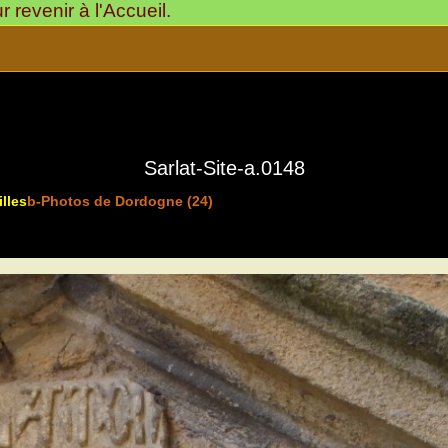
revenir à l'Accueil.
Sarlat-Site-a.0148
lles
b-Photos de Dordogne (24)
>
Sarlat-Cité Médiévale
24200-Ville d