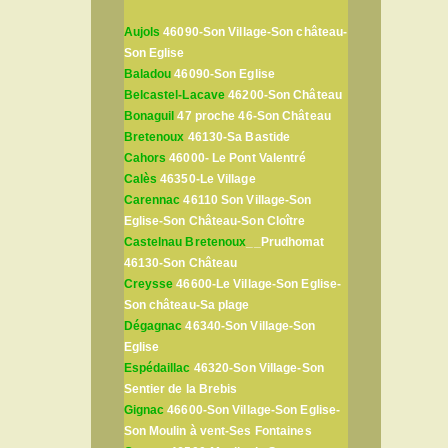
Aujols
46090-Son Village-Son château-
Son Eglise
Baladou
46090-Son Eglise
Belcastel-Lacave
46200-Son Château
Bonaguil
47 proche 46-Son Château
Bretenoux
46130-Sa Bastide
Cahors
46000- Le Pont Valentré
Calès
46350-Le Village
Carennac
46110 Son Village-Son
Eglise-Son Château-Son Cloître
Castelnau Bretenoux
__Prudhomat
46130-Son Château
Creysse
46600-Le Village-Son Eglise-
Son château-Sa plage
Dégagnac
46340-Son Village-Son
Eglise
Espédaillac
46320-Son Village-Son
Sentier de la Brebis
Gignac
46600-Son Village-Son Eglise-
Son Moulin à vent-Ses Fontaines