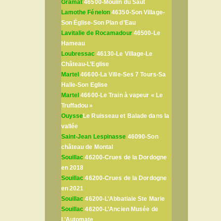
Gramat
46500-Moulin du Saut
Lamothe Fénelon
46350-Son Village-
Son Église-Son Plan d’Eau
Lavitalie de Rocamadour
46500-Le
Hameau
Loubressac
46130-Le Village-Le
Château-L’Eglise
Martel
46600-La Ville-Ses 7 Tours-Sa
Halle-Son Eglise
Martel
46600-Le Train à vapeur « Le
Truffadou »
Ouysse
Le Ruisseau et Balade dans la
vallée
Saint-Jean Lespinasse
46090-Son
château de Montal
Souillac
46200-Crues de la Dordogne
en 2018
Souillac
46200-Crues de la Dordogne
en 2021
Souillac
46200-L’Abbatiale Ste Marie
Souillac
46200-L’Ancien Musée de
L’Automate