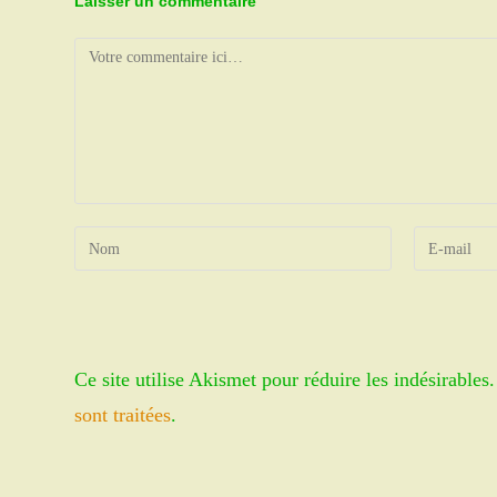
Laisser un commentaire
Comment
Enter
Enter
your
your
name
email
or
address
username
to
Ce site utilise Akismet pour réduire les indésirables
to
comment
comment
sont traitées
.