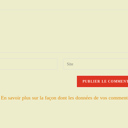
Saisir
l’URL
de
votre
site
.
En savoir plus sur la façon dont les données de vos comment
(facultatif)