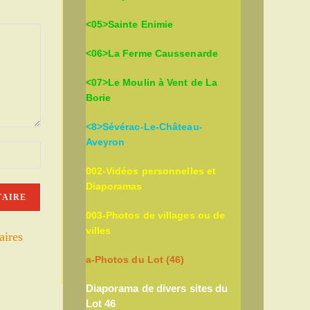
<05>Sainte Enimie
<06>La Ferme Caussenarde
<07>Le Moulin à Vent de La
Borie
<8>Sévérac-Le-Château-
Aveyron
002-Vidéos personnelles et
Diaporamas
003-Photos de villages ou de
villes
aires
a-Photos du Lot (46)
Diaporama de divers sites du
Lot 46