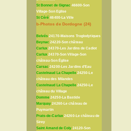
St Bonnet de Gignac
46600-Son
Village-Son Eglise
St Céré
46400-La Ville
b-Photos de Dordogne (24)
Belvés
24170-Maisons Troglodytiques
Beynac
24220-Son château
Carlux
24370-Les Jardins de Cadiot
Carlux
24370-Son Village-Son
château-Son Église
Carsac
24200-Les Jardins d’Eau
Castelnaud La Chapelle
24250-Le
château des Milandes
Castelnaud La Chapelle
24250-Le
château du Village
Domme
24250-La Bastide
Marquay
24260-Le château de
Puymartin
Prats-de-Carlux
24260-Le château de
Sirey
Saint Amand de Coly
24120-Son