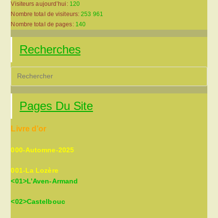
Visiteurs aujourd’hui:
120
Nombre total de visiteurs:
253 961
Nombre total de pages:
140
Recherches
Pre
Es
to
Pages Du Site
clo
the
Livre d’or
sea
pan
000-Automne-2025
001-La Lozère
<01>L’Aven-Armand
<02>Castelbouc