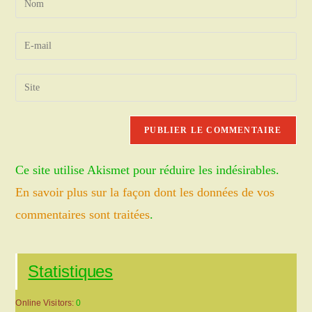
your
name
Enter
or
your
username
email
Saisir
to
address
l’URL
comment
to
de
comment
votre
site
Ce site utilise Akismet pour réduire les indésirables.
(facultatif)
En savoir plus sur la façon dont les données de vos
commentaires sont traitées
.
Statistiques
Online Visitors:
0