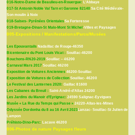
016-Notre-Dame de Beaulieu-en-Rouergue:
L’Abbaye
017-St Antonin Noble Val Tarn et Garonne 82140
Sa Cité Médiévale-
Son moulin à Noix
018-Salses- Pyrénées Orientales
Sa Forteresse
019-Bretagne-Dinan-St Malo-Mont St Michel
-Villes et Paysages
005-Expositions / Manifestations/Parcs/Musées
Les Epouvantails
Nadaillac de Rouge-46350
Bicentenaire du Pont Louis Vicat :
Souillac-46200
Bouchons-RN20-2019
Souillac – 46200
Carnaval Mars 2017
Souillac 46200
Exposition de Voitures Anciennes
46200-Souillac
Exposition de Voitures de Collection
Souillac- 46200
Le Festival des Lanternes 2020:
Gaillac 81600
Les Cabanes du Breuil :
Saint-André-d’Allas 24200
Les Jardins du Manoir d’Eyrignac:
24590 Salignac-Eyvigues
Musée « La Rue du Temps qui Passe »
24220-Allas-les-Mines
Odyssée Dordonha du 8 au 16 Avril 2023
Lanzac- Souillac-St Julien de
Lampon
Préhisto-Dino-Parc:
Lacave 46200
006-Photos de nature Paysages fleurs