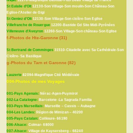
St Eulalie d’Olt
12130-Son Village-Son moulin-Son Château-Son
Eglise-l’Atelier de Gigi
St Geniez d’Olt
12130-Son Village-Son cloître-Son Eglise
Villefranche de Rouergue
12200-Bastide Gd Site Midi-Pyrénées
Villeneuve d’Aveyron
12260-Son Village-Son château-Son Eglise
f-Photos de Hte-Garonne (31)
St Bertrand de Comminges
31510-Citadelle avec Sa Cathédrale-Son
Cloître- Sa Basilique
g-Photos du Tarn et Garonne (82)
Lauzerte
82094-Magnifique Cité Médiévale
004-Photos de mes Voyages
001-Pays Agenais:
Nérac-Agen-Puymirol
002-La Catalogne:
Barcelone -La Sagrada Familia
003-Pays Marseillais:
Marseille – Cassis – Aubagne
004-Les Landes:
Région de Mimizan – 40200
005-Pays Catalan:
Collioure- 66190
006-Alsace:
Colmar- 68000
007-Alsace:
Village de Kaysersberg – 68240