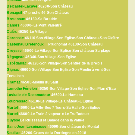
Belcastel-Lacave
46200-Son Château
Bonaguil
47 proche 46-Son Château
Bretenoux
46130-Sa Bastide
Cahors
46000- Le Pont Valentré
Calès
46350-Le Village
Carennac
46110 Son Village-Son Eglise-Son Château-Son Cloître
Castelnau Bretenoux
__Prudhomat 46130-Son Château
Creysse
46600-Le Village-Son Eglise-Son château-Sa plage
Dégagnac
46340-Son Village-Son Eglise
Espédaillac
46320-Son Village-Son Sentier de la Brebis
Gignac
46600-Son Village-Son Eglise-Son Moulin à vent-Ses
Fontaines
Gramat
46500-Moulin du Saut
Lamothe Fénelon
46350-Son Village-Son Église-Son Plan d’Eau
Lavitalie de Rocamadour
46500-Le Hameau
Loubressac
46130-Le Village-Le Château-L’Eglise
Martel
46600-La Ville-Ses 7 Tours-Sa Halle-Son Eglise
Martel
46600-Le Train à vapeur « Le Truffadou »
Ouysse
Le Ruisseau et Balade dans la vallée
Saint-Jean Lespinasse
46090-Son château de Montal
Souillac
46200-Crues de la Dordogne en 2018