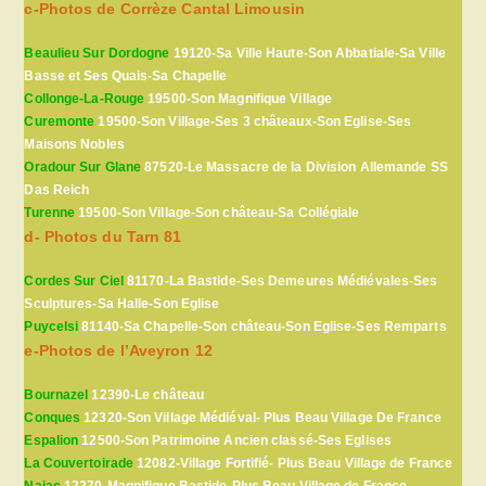
c-Photos de Corrèze Cantal Limousin
Beaulieu Sur Dordogne
19120-Sa Ville Haute-Son Abbatiale-Sa Ville
Basse et Ses Quais-Sa Chapelle
Collonge-La-Rouge
19500-Son Magnifique Village
Curemonte
19500-Son Village-Ses 3 châteaux-Son Eglise-Ses
Maisons Nobles
Oradour Sur Glane
87520-Le Massacre de la Division Allemande SS
Das Reich
Turenne
19500-Son Village-Son château-Sa Collégiale
d- Photos du Tarn 81
Cordes Sur Ciel
81170-La Bastide-Ses Demeures Médiévales-Ses
Sculptures-Sa Halle-Son Eglise
Puycelsi
81140-Sa Chapelle-Son château-Son Eglise-Ses Remparts
e-Photos de l’Aveyron 12
Bournazel
12390-Le château
Conques
12320-Son Village Médiéval- Plus Beau Village De France
Espalion
12500-Son Patrimoine Ancien classé-Ses Eglises
La Couvertoirade
12082-Village Fortifié- Plus Beau Village de France
Najac
12270-Magnifique Bastide-Plus Beau Village de France