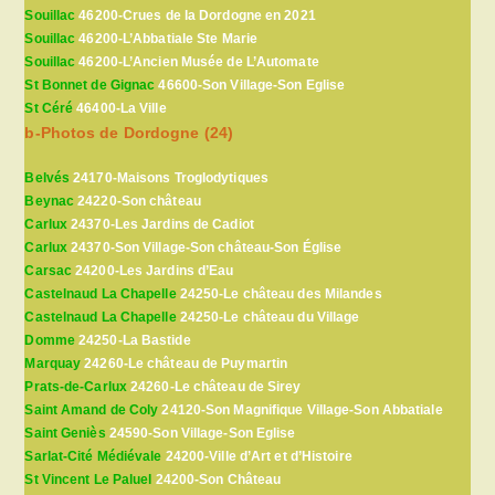
Souillac
46200-Crues de la Dordogne en 2021
Souillac
46200-L’Abbatiale Ste Marie
Souillac
46200-L’Ancien Musée de L’Automate
St Bonnet de Gignac
46600-Son Village-Son Eglise
St Céré
46400-La Ville
b-Photos de Dordogne (24)
Belvés
24170-Maisons Troglodytiques
Beynac
24220-Son château
Carlux
24370-Les Jardins de Cadiot
Carlux
24370-Son Village-Son château-Son Église
Carsac
24200-Les Jardins d’Eau
Castelnaud La Chapelle
24250-Le château des Milandes
Castelnaud La Chapelle
24250-Le château du Village
Domme
24250-La Bastide
Marquay
24260-Le château de Puymartin
Prats-de-Carlux
24260-Le château de Sirey
Saint Amand de Coly
24120-Son Magnifique Village-Son Abbatiale
Saint Geniès
24590-Son Village-Son Eglise
Sarlat-Cité Médiévale
24200-Ville d’Art et d’Histoire
St Vincent Le Paluel
24200-Son Château