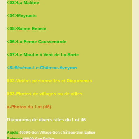
<03>La Malène
<04>Meyrueis
<05>Sainte Enimie
<06>La Ferme Caussenarde
<07>Le Moulin à Vent de La Borie
<8>Sévérac-Le-Château-Aveyron
002-Vidéos personnelles et Diaporamas
003-Photos de villages ou de villes
a-Photos du Lot (46)
Diaporama de divers sites du Lot 46
Aujols
46090-Son Village-Son château-Son Eglise
Baladou
46090-Son Eglise