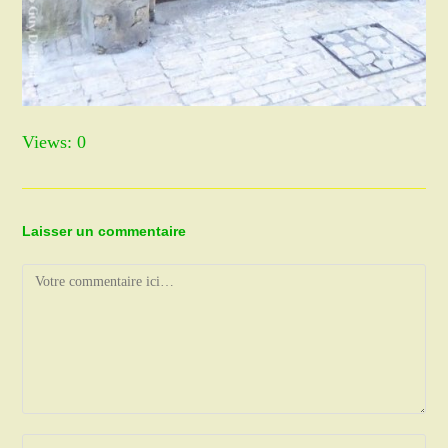
Views: 0
Laisser un commentaire
Comment
Enter