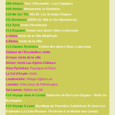
008-Alsace;
Parc d’Hunawihr – Les Cigognes
009-Venise:
Monuments et Gondoles
010-Ille Sur Têt:
66130- Les Grandes Orgues
011-Bordeaux
33000-Sa Ville et Ses Monuments
012-Tyrol
Visite d’Innsbruck
013-Espagne
Visites des divers Sites ci-dessous
a-Ainsa
Visite de la Ville Médiévale
b-Bielsa
Visite de la Ville
013-Hautes Pyrénées
Visites des divers Sites ci-dessous
Abbaye de l’Escaladieu: visite
Arreau: visite de la ville
Génos: visite Lac-Eglise-Château
Htes-Pyrénées:
Paysages et Flore
Le Col d’Aspin:
Visite
Loudenvielle:
Village-Eglise-Lac
Lourdes:
Ville-Lieux de Pèlerinages
Val Louron:
Station de Ski
014-Voyage dans le Cantal
Tanneries de Bort-Les-Orgues – Riom ès
Montagnes
015-Voyage à Lyon:
Basilique de Fourvière-Cathédrale St Jean-Les
Traboules-La Croix Rousse- l’Arbresle et le Musée des Canuts