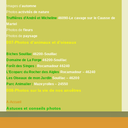
Images d’
automne
Photos
activités de nature
Truffières d’André et Micheline
46090-Le cavage sur le Causse de
Martel
Photos de
fleurs
Photos de
paysage
007-Photos d’animaux et d’oiseaux
Biches Souillac
46200-Souillac
Domaine de La Forge
46200-Souillac
Forêt des Singes :
Rocamadour 46240
L’Ecoparc du Rocher des Aigles
Rocamadour – 46240
Les Oiseaux de mon Jardin
Souillac – 46200
Parc Animalier :
Mazeyrolles – 24550
008-Photos sur la vie de nos ancêtres
A-Accueil
Astuces et conseils photos