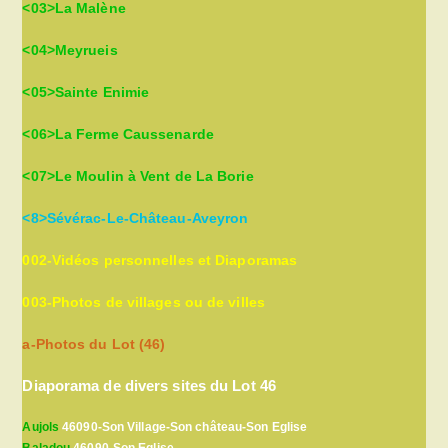
<03>La Malène
<04>Meyrueis
<05>Sainte Enimie
<06>La Ferme Caussenarde
<07>Le Moulin à Vent de La Borie
<8>Sévérac-Le-Château-Aveyron
002-Vidéos personnelles et Diaporamas
003-Photos de villages ou de villes
a-Photos du Lot (46)
Diaporama de divers sites du Lot 46
Aujols
46090-Son Village-Son château-Son Eglise
Baladou
46090-Son Eglise