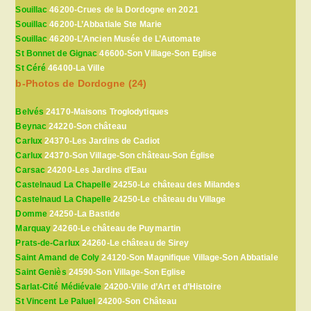
Souillac
46200-Crues de la Dordogne en 2021
Souillac
46200-L’Abbatiale Ste Marie
Souillac
46200-L’Ancien Musée de L’Automate
St Bonnet de Gignac
46600-Son Village-Son Eglise
St Céré
46400-La Ville
b-Photos de Dordogne (24)
Belvés
24170-Maisons Troglodytiques
Beynac
24220-Son château
Carlux
24370-Les Jardins de Cadiot
Carlux
24370-Son Village-Son château-Son Église
Carsac
24200-Les Jardins d’Eau
Castelnaud La Chapelle
24250-Le château des Milandes
Castelnaud La Chapelle
24250-Le château du Village
Domme
24250-La Bastide
Marquay
24260-Le château de Puymartin
Prats-de-Carlux
24260-Le château de Sirey
Saint Amand de Coly
24120-Son Magnifique Village-Son Abbatiale
Saint Geniès
24590-Son Village-Son Eglise
Sarlat-Cité Médiévale
24200-Ville d’Art et d’Histoire
St Vincent Le Paluel
24200-Son Château