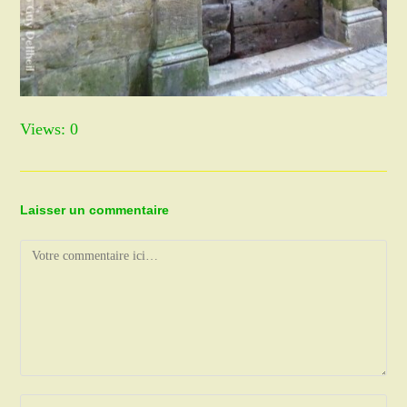
Views: 0
Laisser un commentaire
Comment
Enter