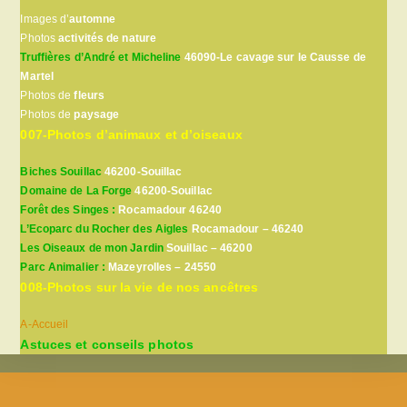
Images d’
automne
Photos
activités de nature
Truffières d’André et Micheline
46090-Le cavage sur le Causse de
Martel
Photos de
fleurs
Photos de
paysage
007-Photos d’animaux et d’oiseaux
Biches Souillac
46200-Souillac
Domaine de La Forge
46200-Souillac
Forêt des Singes :
Rocamadour 46240
L’Ecoparc du Rocher des Aigles
Rocamadour – 46240
Les Oiseaux de mon Jardin
Souillac – 46200
Parc Animalier :
Mazeyrolles – 24550
008-Photos sur la vie de nos ancêtres
A-Accueil
Astuces et conseils photos