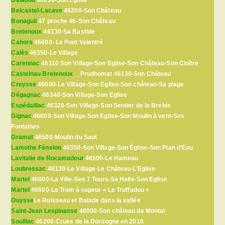
Belcastel-Lacave
46200-Son Château
Bonaguil
47 proche 46-Son Château
Bretenoux
46130-Sa Bastide
Cahors
46000- Le Pont Valentré
Calès
46350-Le Village
Carennac
46110 Son Village-Son Eglise-Son Château-Son Cloître
Castelnau Bretenoux
__Prudhomat 46130-Son Château
Creysse
46600-Le Village-Son Eglise-Son château-Sa plage
Dégagnac
46340-Son Village-Son Eglise
Espédaillac
46320-Son Village-Son Sentier de la Brebis
Gignac
46600-Son Village-Son Eglise-Son Moulin à vent-Ses
Fontaines
Gramat
46500-Moulin du Saut
Lamothe Fénelon
46350-Son Village-Son Église-Son Plan d’Eau
Lavitalie de Rocamadour
46500-Le Hameau
Loubressac
46130-Le Village-Le Château-L’Eglise
Martel
46600-La Ville-Ses 7 Tours-Sa Halle-Son Eglise
Martel
46600-Le Train à vapeur « Le Truffadou »
Ouysse
Le Ruisseau et Balade dans la vallée
Saint-Jean Lespinasse
46090-Son château de Montal
Souillac
46200-Crues de la Dordogne en 2018