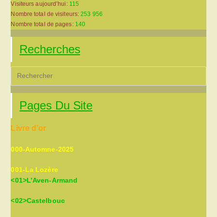
Visiteurs aujourd’hui:
115
Nombre total de visiteurs:
253 956
Nombre total de pages:
140
Recherches
Pre
Es
to
Pages Du Site
clo
the
Livre d’or
sea
pan
000-Automne-2025
001-La Lozère
<01>L’Aven-Armand
<02>Castelbouc