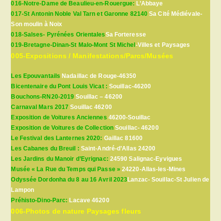
016-Notre-Dame de Beaulieu-en-Rouergue:
L’Abbaye
017-St Antonin Noble Val Tarn et Garonne 82140
Sa Cité Médiévale-
Son moulin à Noix
018-Salses- Pyrénées Orientales
Sa Forteresse
019-Bretagne-Dinan-St Malo-Mont St Michel
-Villes et Paysages
005-Expositions / Manifestations/Parcs/Musées
Les Epouvantails
Nadaillac de Rouge-46350
Bicentenaire du Pont Louis Vicat :
Souillac-46200
Bouchons-RN20-2019
Souillac – 46200
Carnaval Mars 2017
Souillac 46200
Exposition de Voitures Anciennes
46200-Souillac
Exposition de Voitures de Collection
Souillac- 46200
Le Festival des Lanternes 2020:
Gaillac 81600
Les Cabanes du Breuil :
Saint-André-d’Allas 24200
Les Jardins du Manoir d’Eyrignac:
24590 Salignac-Eyvigues
Musée « La Rue du Temps qui Passe »
24220-Allas-les-Mines
Odyssée Dordonha du 8 au 16 Avril 2023
Lanzac- Souillac-St Julien de
Lampon
Préhisto-Dino-Parc:
Lacave 46200
006-Photos de nature Paysages fleurs