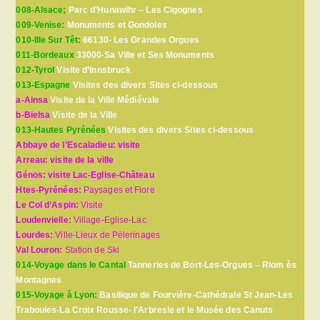
008-Alsace;
Parc d’Hunawihr – Les Cigognes
009-Venise:
Monuments et Gondoles
010-Ille Sur Têt:
66130- Les Grandes Orgues
011-Bordeaux
33000-Sa Ville et Ses Monuments
012-Tyrol
Visite d’Innsbruck
013-Espagne
Visites des divers Sites ci-dessous
a-Ainsa
Visite de la Ville Médiévale
b-Bielsa
Visite de la Ville
013-Hautes Pyrénées
Visites des divers Sites ci-dessous
Abbaye de l’Escaladieu: visite
Arreau: visite de la ville
Génos: visite Lac-Eglise-Château
Htes-Pyrénées:
Paysages et Flore
Le Col d’Aspin:
Visite
Loudenvielle:
Village-Eglise-Lac
Lourdes:
Ville-Lieux de Pèlerinages
Val Louron:
Station de Ski
014-Voyage dans le Cantal
Tanneries de Bort-Les-Orgues – Riom ès
Montagnes
015-Voyage à Lyon:
Basilique de Fourvière-Cathédrale St Jean-Les
Traboules-La Croix Rousse- l’Arbresle et le Musée des Canuts