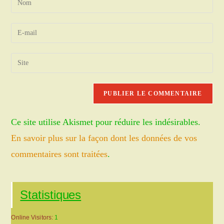
your
name
Enter
or
your
username
email
Saisir
to
address
l’URL
comment
to
de
comment
votre
site
Ce site utilise Akismet pour réduire les indésirables.
(facultatif)
En savoir plus sur la façon dont les données de vos
commentaires sont traitées
.
Statistiques
Online Visitors:
1