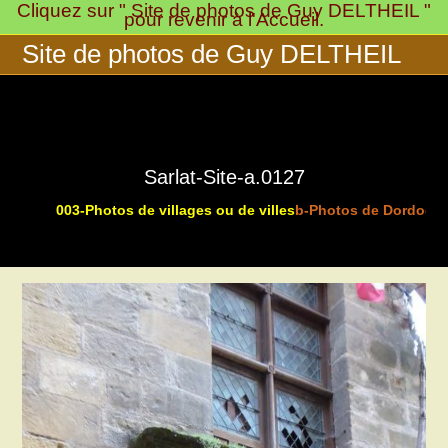
Cliquez sur " Site de photos de Guy DELTHEIL "
Skip
pour revenir à l'Accueil.
to
Site de photos de Guy DELTHEIL
content
Sarlat-Site-a.0127
003-Photos de villages ou de villes
b-Photos de Dordogne
>
>
>