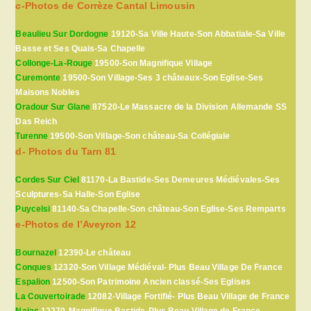
c-Photos de Corrèze Cantal Limousin
Beaulieu Sur Dordogne
19120-Sa Ville Haute-Son Abbatiale-Sa Ville
Basse et Ses Quais-Sa Chapelle
Collonge-La-Rouge
19500-Son Magnifique Village
Curemonte
19500-Son Village-Ses 3 châteaux-Son Eglise-Ses
Maisons Nobles
Oradour Sur Glane
87520-Le Massacre de la Division Allemande SS
Das Reich
Turenne
19500-Son Village-Son château-Sa Collégiale
d- Photos du Tarn 81
Cordes Sur Ciel
81170-La Bastide-Ses Demeures Médiévales-Ses
Sculptures-Sa Halle-Son Eglise
Puycelsi
81140-Sa Chapelle-Son château-Son Eglise-Ses Remparts
e-Photos de l’Aveyron 12
Bournazel
12390-Le château
Conques
12320-Son Village Médiéval- Plus Beau Village De France
Espalion
12500-Son Patrimoine Ancien classé-Ses Eglises
La Couvertoirade
12082-Village Fortifié- Plus Beau Village de France
Najac
12270-Magnifique Bastide-Plus Beau Village de France