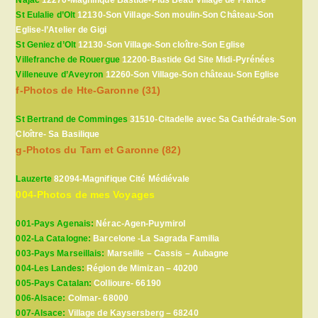
St Eulalie d’Olt
12130-Son Village-Son moulin-Son Château-Son
Eglise-l’Atelier de Gigi
St Geniez d’Olt
12130-Son Village-Son cloître-Son Eglise
Villefranche de Rouergue
12200-Bastide Gd Site Midi-Pyrénées
Villeneuve d’Aveyron
12260-Son Village-Son château-Son Eglise
f-Photos de Hte-Garonne (31)
St Bertrand de Comminges
31510-Citadelle avec Sa Cathédrale-Son
Cloître- Sa Basilique
g-Photos du Tarn et Garonne (82)
Lauzerte
82094-Magnifique Cité Médiévale
004-Photos de mes Voyages
001-Pays Agenais:
Nérac-Agen-Puymirol
002-La Catalogne:
Barcelone -La Sagrada Familia
003-Pays Marseillais:
Marseille – Cassis – Aubagne
004-Les Landes:
Région de Mimizan – 40200
005-Pays Catalan:
Collioure- 66190
006-Alsace:
Colmar- 68000
007-Alsace:
Village de Kaysersberg – 68240