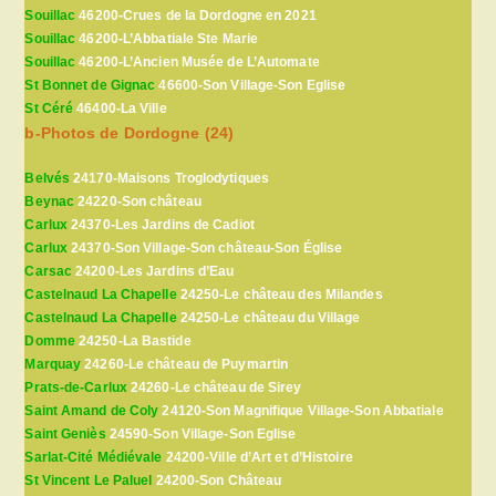
Souillac
46200-Crues de la Dordogne en 2021
Souillac
46200-L’Abbatiale Ste Marie
Souillac
46200-L’Ancien Musée de L’Automate
St Bonnet de Gignac
46600-Son Village-Son Eglise
St Céré
46400-La Ville
b-Photos de Dordogne (24)
Belvés
24170-Maisons Troglodytiques
Beynac
24220-Son château
Carlux
24370-Les Jardins de Cadiot
Carlux
24370-Son Village-Son château-Son Église
Carsac
24200-Les Jardins d’Eau
Castelnaud La Chapelle
24250-Le château des Milandes
Castelnaud La Chapelle
24250-Le château du Village
Domme
24250-La Bastide
Marquay
24260-Le château de Puymartin
Prats-de-Carlux
24260-Le château de Sirey
Saint Amand de Coly
24120-Son Magnifique Village-Son Abbatiale
Saint Geniès
24590-Son Village-Son Eglise
Sarlat-Cité Médiévale
24200-Ville d’Art et d’Histoire
St Vincent Le Paluel
24200-Son Château