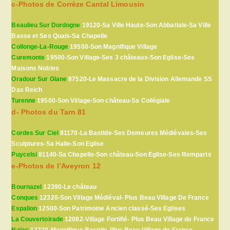
c-Photos de Corrèze Cantal Limousin
Beaulieu Sur Dordogne
19120-Sa Ville Haute-Son Abbatiale-Sa Ville
Basse et Ses Quais-Sa Chapelle
Collonge-La-Rouge
19500-Son Magnifique Village
Curemonte
19500-Son Village-Ses 3 châteaux-Son Eglise-Ses
Maisons Nobles
Oradour Sur Glane
87520-Le Massacre de la Division Allemande SS
Das Reich
Turenne
19500-Son Village-Son château-Sa Collégiale
d- Photos du Tarn 81
Cordes Sur Ciel
81170-La Bastide-Ses Demeures Médiévales-Ses
Sculptures-Sa Halle-Son Eglise
Puycelsi
81140-Sa Chapelle-Son château-Son Eglise-Ses Remparts
e-Photos de l’Aveyron 12
Bournazel
12390-Le château
Conques
12320-Son Village Médiéval- Plus Beau Village De France
Espalion
12500-Son Patrimoine Ancien classé-Ses Eglises
La Couvertoirade
12082-Village Fortifié- Plus Beau Village de France
Najac
12270-Magnifique Bastide-Plus Beau Village de France