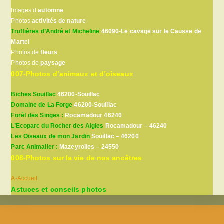
Images d’
automne
Photos
activités de nature
Truffières d’André et Micheline
46090-Le cavage sur le Causse de
Martel
Photos de
fleurs
Photos de
paysage
007-Photos d’animaux et d’oiseaux
Biches Souillac
46200-Souillac
Domaine de La Forge
46200-Souillac
Forêt des Singes :
Rocamadour 46240
L’Ecoparc du Rocher des Aigles
Rocamadour – 46240
Les Oiseaux de mon Jardin
Souillac – 46200
Parc Animalier :
Mazeyrolles – 24550
008-Photos sur la vie de nos ancêtres
A-Accueil
Astuces et conseils photos