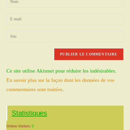
your
name
Enter
or
your
username
email
Saisir
to
address
l’URL
comment
to
de
comment
votre
site
Ce site utilise Akismet pour réduire les indésirables.
(facultatif)
En savoir plus sur la façon dont les données de vos
commentaires sont traitées
.
Statistiques
Online Visitors:
0