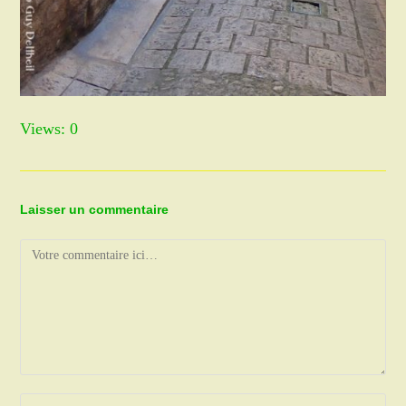
Views: 0
Laisser un commentaire
Comment
Enter