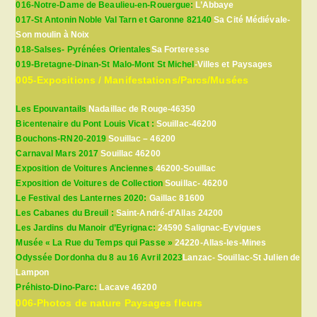
016-Notre-Dame de Beaulieu-en-Rouergue:
L’Abbaye
017-St Antonin Noble Val Tarn et Garonne 82140
Sa Cité Médiévale-
Son moulin à Noix
018-Salses- Pyrénées Orientales
Sa Forteresse
019-Bretagne-Dinan-St Malo-Mont St Michel
-Villes et Paysages
005-Expositions / Manifestations/Parcs/Musées
Les Epouvantails
Nadaillac de Rouge-46350
Bicentenaire du Pont Louis Vicat :
Souillac-46200
Bouchons-RN20-2019
Souillac – 46200
Carnaval Mars 2017
Souillac 46200
Exposition de Voitures Anciennes
46200-Souillac
Exposition de Voitures de Collection
Souillac- 46200
Le Festival des Lanternes 2020:
Gaillac 81600
Les Cabanes du Breuil :
Saint-André-d’Allas 24200
Les Jardins du Manoir d’Eyrignac:
24590 Salignac-Eyvigues
Musée « La Rue du Temps qui Passe »
24220-Allas-les-Mines
Odyssée Dordonha du 8 au 16 Avril 2023
Lanzac- Souillac-St Julien de
Lampon
Préhisto-Dino-Parc:
Lacave 46200
006-Photos de nature Paysages fleurs