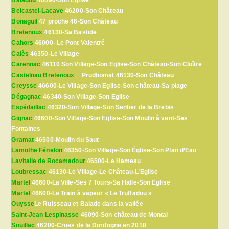
Belcastel-Lacave
46200-Son Château
Bonaguil
47 proche 46-Son Château
Bretenoux
46130-Sa Bastide
Cahors
46000- Le Pont Valentré
Calès
46350-Le Village
Carennac
46110 Son Village-Son Eglise-Son Château-Son Cloître
Castelnau Bretenoux
__Prudhomat 46130-Son Château
Creysse
46600-Le Village-Son Eglise-Son château-Sa plage
Dégagnac
46340-Son Village-Son Eglise
Espédaillac
46320-Son Village-Son Sentier de la Brebis
Gignac
46600-Son Village-Son Eglise-Son Moulin à vent-Ses
Fontaines
Gramat
46500-Moulin du Saut
Lamothe Fénelon
46350-Son Village-Son Église-Son Plan d’Eau
Lavitalie de Rocamadour
46500-Le Hameau
Loubressac
46130-Le Village-Le Château-L’Eglise
Martel
46600-La Ville-Ses 7 Tours-Sa Halle-Son Eglise
Martel
46600-Le Train à vapeur « Le Truffadou »
Ouysse
Le Ruisseau et Balade dans la vallée
Saint-Jean Lespinasse
46090-Son château de Montal
Souillac
46200-Crues de la Dordogne en 2018