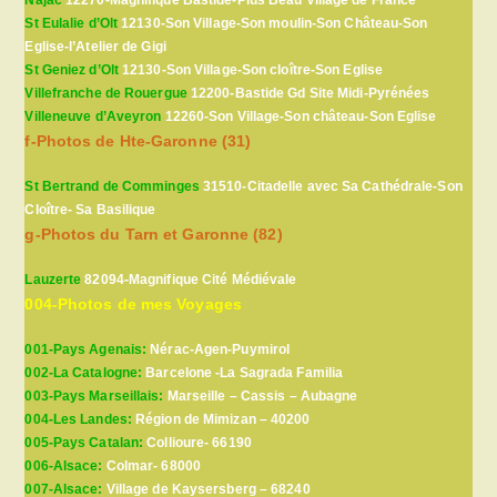
St Eulalie d’Olt
12130-Son Village-Son moulin-Son Château-Son
Eglise-l’Atelier de Gigi
St Geniez d’Olt
12130-Son Village-Son cloître-Son Eglise
Villefranche de Rouergue
12200-Bastide Gd Site Midi-Pyrénées
Villeneuve d’Aveyron
12260-Son Village-Son château-Son Eglise
f-Photos de Hte-Garonne (31)
St Bertrand de Comminges
31510-Citadelle avec Sa Cathédrale-Son
Cloître- Sa Basilique
g-Photos du Tarn et Garonne (82)
Lauzerte
82094-Magnifique Cité Médiévale
004-Photos de mes Voyages
001-Pays Agenais:
Nérac-Agen-Puymirol
002-La Catalogne:
Barcelone -La Sagrada Familia
003-Pays Marseillais:
Marseille – Cassis – Aubagne
004-Les Landes:
Région de Mimizan – 40200
005-Pays Catalan:
Collioure- 66190
006-Alsace:
Colmar- 68000
007-Alsace:
Village de Kaysersberg – 68240