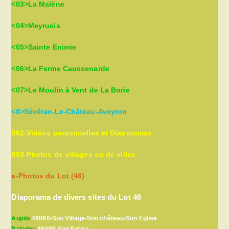
<03>La Malène
<04>Meyrueis
<05>Sainte Enimie
<06>La Ferme Caussenarde
<07>Le Moulin à Vent de La Borie
<8>Sévérac-Le-Château-Aveyron
002-Vidéos personnelles et Diaporamas
003-Photos de villages ou de villes
a-Photos du Lot (46)
Diaporama de divers sites du Lot 46
Aujols
46090-Son Village-Son château-Son Eglise
Baladou
46090-Son Eglise