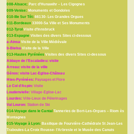
008-Alsace;
Parc d’Hunawihr – Les Cigognes
009-Venise:
Monuments et Gondoles
010-Ille Sur Têt:
66130- Les Grandes Orgues
011-Bordeaux
33000-Sa Ville et Ses Monuments
012-Tyrol
Visite d’Innsbruck
013-Espagne
Visites des divers Sites ci-dessous
a-Ainsa
Visite de la Ville Médiévale
b-Bielsa
Visite de la Ville
013-Hautes Pyrénées
Visites des divers Sites ci-dessous
Abbaye de l’Escaladieu: visite
Arreau: visite de la ville
Génos: visite Lac-Eglise-Château
Htes-Pyrénées:
Paysages et Flore
Le Col d’Aspin:
Visite
Loudenvielle:
Village-Eglise-Lac
Lourdes:
Ville-Lieux de Pèlerinages
Val Louron:
Station de Ski
014-Voyage dans le Cantal
Tanneries de Bort-Les-Orgues – Riom ès
Montagnes
015-Voyage à Lyon:
Basilique de Fourvière-Cathédrale St Jean-Les
Traboules-La Croix Rousse- l’Arbresle et le Musée des Canuts