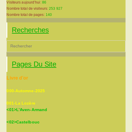
Visiteurs aujourd’hui:
86
Nombre total de visiteurs:
253 927
Nombre total de pages:
140
Recherches
Pre
Es
to
Pages Du Site
clo
the
Livre d’or
sea
pan
000-Automne-2025
001-La Lozère
<01>L’Aven-Armand
<02>Castelbouc