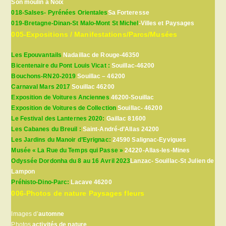
Son moulin à Noix
018-Salses- Pyrénées Orientales
Sa Forteresse
019-Bretagne-Dinan-St Malo-Mont St Michel
-Villes et Paysages
005-Expositions / Manifestations/Parcs/Musées
Les Epouvantails
Nadaillac de Rouge-46350
Bicentenaire du Pont Louis Vicat :
Souillac-46200
Bouchons-RN20-2019
Souillac – 46200
Carnaval Mars 2017
Souillac 46200
Exposition de Voitures Anciennes
46200-Souillac
Exposition de Voitures de Collection
Souillac- 46200
Le Festival des Lanternes 2020:
Gaillac 81600
Les Cabanes du Breuil :
Saint-André-d’Allas 24200
Les Jardins du Manoir d’Eyrignac:
24590 Salignac-Eyvigues
Musée « La Rue du Temps qui Passe »
24220-Allas-les-Mines
Odyssée Dordonha du 8 au 16 Avril 2023
Lanzac- Souillac-St Julien de
Lampon
Préhisto-Dino-Parc:
Lacave 46200
006-Photos de nature Paysages fleurs
Images d’
automne
Photos
activités de nature