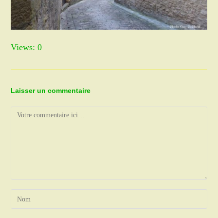
Views: 0
Laisser un commentaire
Comment
Enter
your