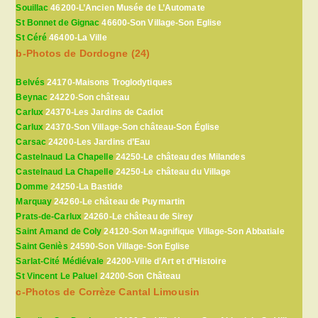
Souillac
46200-L’Ancien Musée de L’Automate
St Bonnet de Gignac
46600-Son Village-Son Eglise
St Céré
46400-La Ville
b-Photos de Dordogne (24)
Belvés
24170-Maisons Troglodytiques
Beynac
24220-Son château
Carlux
24370-Les Jardins de Cadiot
Carlux
24370-Son Village-Son château-Son Église
Carsac
24200-Les Jardins d’Eau
Castelnaud La Chapelle
24250-Le château des Milandes
Castelnaud La Chapelle
24250-Le château du Village
Domme
24250-La Bastide
Marquay
24260-Le château de Puymartin
Prats-de-Carlux
24260-Le château de Sirey
Saint Amand de Coly
24120-Son Magnifique Village-Son Abbatiale
Saint Geniès
24590-Son Village-Son Eglise
Sarlat-Cité Médiévale
24200-Ville d’Art et d’Histoire
St Vincent Le Paluel
24200-Son Château
c-Photos de Corrèze Cantal Limousin