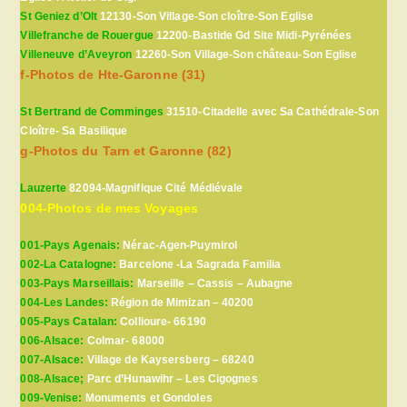
St Geniez d’Olt
12130-Son Village-Son cloître-Son Eglise
Villefranche de Rouergue
12200-Bastide Gd Site Midi-Pyrénées
Villeneuve d’Aveyron
12260-Son Village-Son château-Son Eglise
f-Photos de Hte-Garonne (31)
St Bertrand de Comminges
31510-Citadelle avec Sa Cathédrale-Son
Cloître- Sa Basilique
g-Photos du Tarn et Garonne (82)
Lauzerte
82094-Magnifique Cité Médiévale
004-Photos de mes Voyages
001-Pays Agenais:
Nérac-Agen-Puymirol
002-La Catalogne:
Barcelone -La Sagrada Familia
003-Pays Marseillais:
Marseille – Cassis – Aubagne
004-Les Landes:
Région de Mimizan – 40200
005-Pays Catalan:
Collioure- 66190
006-Alsace:
Colmar- 68000
007-Alsace:
Village de Kaysersberg – 68240
008-Alsace;
Parc d’Hunawihr – Les Cigognes
009-Venise:
Monuments et Gondoles