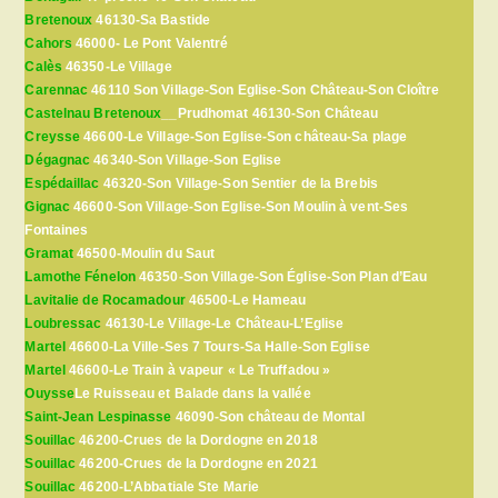
Bretenoux
46130-Sa Bastide
Cahors
46000- Le Pont Valentré
Calès
46350-Le Village
Carennac
46110 Son Village-Son Eglise-Son Château-Son Cloître
Castelnau Bretenoux
__Prudhomat 46130-Son Château
Creysse
46600-Le Village-Son Eglise-Son château-Sa plage
Dégagnac
46340-Son Village-Son Eglise
Espédaillac
46320-Son Village-Son Sentier de la Brebis
Gignac
46600-Son Village-Son Eglise-Son Moulin à vent-Ses
Fontaines
Gramat
46500-Moulin du Saut
Lamothe Fénelon
46350-Son Village-Son Église-Son Plan d’Eau
Lavitalie de Rocamadour
46500-Le Hameau
Loubressac
46130-Le Village-Le Château-L’Eglise
Martel
46600-La Ville-Ses 7 Tours-Sa Halle-Son Eglise
Martel
46600-Le Train à vapeur « Le Truffadou »
Ouysse
Le Ruisseau et Balade dans la vallée
Saint-Jean Lespinasse
46090-Son château de Montal
Souillac
46200-Crues de la Dordogne en 2018
Souillac
46200-Crues de la Dordogne en 2021
Souillac
46200-L’Abbatiale Ste Marie