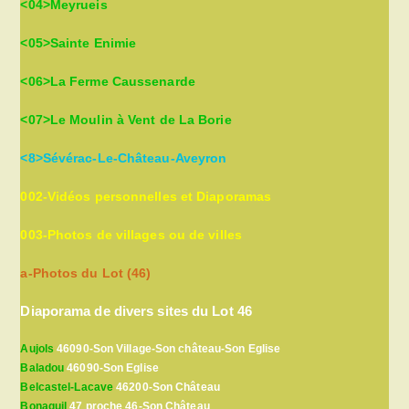
<04>Meyrueis
<05>Sainte Enimie
<06>La Ferme Caussenarde
<07>Le Moulin à Vent de La Borie
<8>Sévérac-Le-Château-Aveyron
002-Vidéos personnelles et Diaporamas
003-Photos de villages ou de villes
a-Photos du Lot (46)
Diaporama de divers sites du Lot 46
Aujols
46090-Son Village-Son château-Son Eglise
Baladou
46090-Son Eglise
Belcastel-Lacave
46200-Son Château
Bonaguil
47 proche 46-Son Château