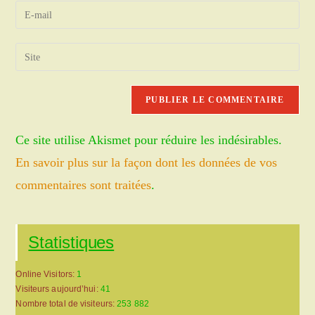
name
Enter
or
your
username
email
Saisir
to
address
l’URL
comment
to
de
comment
votre
site
Ce site utilise Akismet pour réduire les indésirables.
(facultatif)
En savoir plus sur la façon dont les données de vos
commentaires sont traitées
.
Statistiques
Online Visitors:
1
Visiteurs aujourd’hui:
41
Nombre total de visiteurs:
253 882