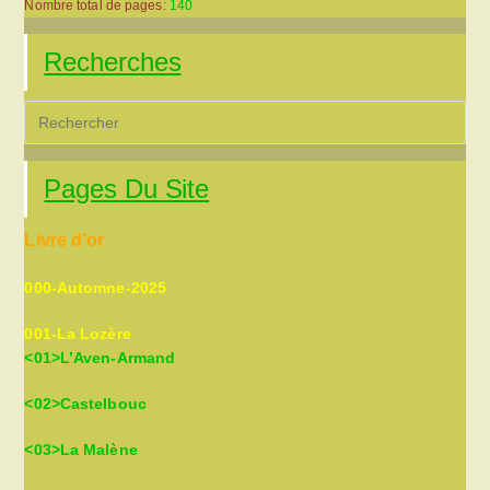
Nombre total de pages:
140
Recherches
Pre
Es
to
Pages Du Site
clo
the
Livre d’or
sea
pan
000-Automne-2025
001-La Lozère
<01>L’Aven-Armand
<02>Castelbouc
<03>La Malène