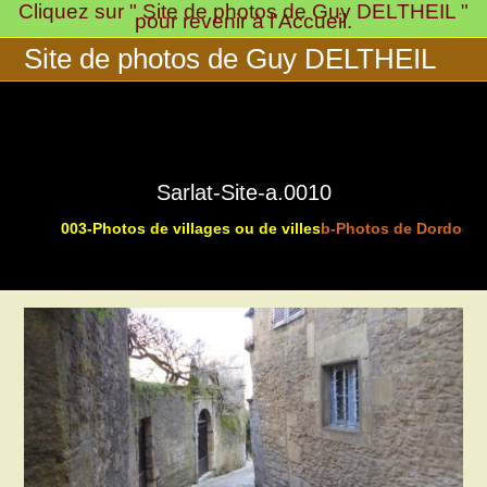
Cliquez sur " Site de photos de Guy DELTHEIL "
Skip
pour revenir à l'Accueil.
to
Site de photos de Guy DELTHEIL
content
Sarlat-Site-a.0010
003-Photos de villages ou de villes
b-Photos de Dordogne
>
>
>