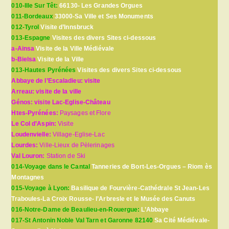
010-Ille Sur Têt:
66130- Les Grandes Orgues
011-Bordeaux
33000-Sa Ville et Ses Monuments
012-Tyrol
Visite d’Innsbruck
013-Espagne
Visites des divers Sites ci-dessous
a-Ainsa
Visite de la Ville Médiévale
b-Bielsa
Visite de la Ville
013-Hautes Pyrénées
Visites des divers Sites ci-dessous
Abbaye de l’Escaladieu: visite
Arreau: visite de la ville
Génos: visite Lac-Eglise-Château
Htes-Pyrénées:
Paysages et Flore
Le Col d’Aspin:
Visite
Loudenvielle:
Village-Eglise-Lac
Lourdes:
Ville-Lieux de Pèlerinages
Val Louron:
Station de Ski
014-Voyage dans le Cantal
Tanneries de Bort-Les-Orgues – Riom ès
Montagnes
015-Voyage à Lyon:
Basilique de Fourvière-Cathédrale St Jean-Les
Traboules-La Croix Rousse- l’Arbresle et le Musée des Canuts
016-Notre-Dame de Beaulieu-en-Rouergue:
L’Abbaye
017-St Antonin Noble Val Tarn et Garonne 82140
Sa Cité Médiévale-