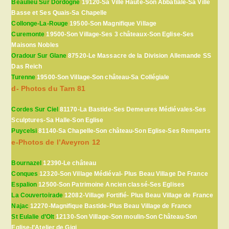
Beaulieu Sur Dordogne
19120-Sa Ville Haute-Son Abbatiale-Sa Ville
Basse et Ses Quais-Sa Chapelle
Collonge-La-Rouge
19500-Son Magnifique Village
Curemonte
19500-Son Village-Ses 3 châteaux-Son Eglise-Ses
Maisons Nobles
Oradour Sur Glane
87520-Le Massacre de la Division Allemande SS
Das Reich
Turenne
19500-Son Village-Son château-Sa Collégiale
d- Photos du Tarn 81
Cordes Sur Ciel
81170-La Bastide-Ses Demeures Médiévales-Ses
Sculptures-Sa Halle-Son Eglise
Puycelsi
81140-Sa Chapelle-Son château-Son Eglise-Ses Remparts
e-Photos de l’Aveyron 12
Bournazel
12390-Le château
Conques
12320-Son Village Médiéval- Plus Beau Village De France
Espalion
12500-Son Patrimoine Ancien classé-Ses Eglises
La Couvertoirade
12082-Village Fortifié- Plus Beau Village de France
Najac
12270-Magnifique Bastide-Plus Beau Village de France
St Eulalie d’Olt
12130-Son Village-Son moulin-Son Château-Son
Eglise-l’Atelier de Gigi