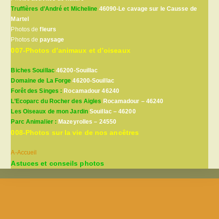
Truffières d’André et Micheline
46090-Le cavage sur le Causse de
Martel
Photos de
fleurs
Photos de
paysage
007-Photos d’animaux et d’oiseaux
Biches Souillac
46200-Souillac
Domaine de La Forge
46200-Souillac
Forêt des Singes :
Rocamadour 46240
L’Ecoparc du Rocher des Aigles
Rocamadour – 46240
Les Oiseaux de mon Jardin
Souillac – 46200
Parc Animalier :
Mazeyrolles – 24550
008-Photos sur la vie de nos ancêtres
A-Accueil
Astuces et conseils photos