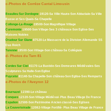
c-Photos de Corrèze Cantal Limousin
Beaulieu Sur Dordogne
19120-Sa Ville Haute-Son Abbatiale-Sa Ville
Basse et Ses Quais-Sa Chapelle
Collonge-La-Rouge
19500-Son Magnifique Village
Curemonte
19500-Son Village-Ses 3 châteaux-Son Eglise-Ses
Maisons Nobles
Oradour Sur Glane
87520-Le Massacre de la Division Allemande SS
Das Reich
Turenne
19500-Son Village-Son château-Sa Collégiale
d- Photos du Tarn 81
Cordes Sur Ciel
81170-La Bastide-Ses Demeures Médiévales-Ses
Sculptures-Sa Halle-Son Eglise
Puycelsi
81140-Sa Chapelle-Son château-Son Eglise-Ses Remparts
e-Photos de l’Aveyron 12
Bournazel
12390-Le château
Conques
12320-Son Village Médiéval- Plus Beau Village De France
Espalion
12500-Son Patrimoine Ancien classé-Ses Eglises
La Couvertoirade
12082-Village Fortifié- Plus Beau Village de France