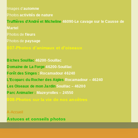
Images d’
automne
Photos
activités de nature
Truffières d’André et Micheline
46090-Le cavage sur le Causse de
Martel
Photos de
fleurs
Photos de
paysage
007-Photos d’animaux et d’oiseaux
Biches Souillac
46200-Souillac
Domaine de La Forge
46200-Souillac
Forêt des Singes :
Rocamadour 46240
L’Ecoparc du Rocher des Aigles
Rocamadour – 46240
Les Oiseaux de mon Jardin
Souillac – 46200
Parc Animalier :
Mazeyrolles – 24550
008-Photos sur la vie de nos ancêtres
A-Accueil
Astuces et conseils photos