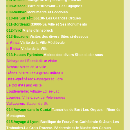
007-Alsace:
Village de Kaysersberg – 68240
008-Alsace;
Parc d’Hunawihr – Les Cigognes
009-Venise:
Monuments et Gondoles
010-Ille Sur Têt:
66130- Les Grandes Orgues
011-Bordeaux
33000-Sa Ville et Ses Monuments
012-Tyrol
Visite d’Innsbruck
013-Espagne
Visites des divers Sites ci-dessous
a-Ainsa
Visite de la Ville Médiévale
b-Bielsa
Visite de la Ville
013-Hautes Pyrénées
Visites des divers Sites ci-dessous
Abbaye de l’Escaladieu: visite
Arreau: visite de la ville
Génos: visite Lac-Eglise-Château
Htes-Pyrénées:
Paysages et Flore
Le Col d’Aspin:
Visite
Loudenvielle:
Village-Eglise-Lac
Lourdes:
Ville-Lieux de Pèlerinages
Val Louron:
Station de Ski
014-Voyage dans le Cantal
Tanneries de Bort-Les-Orgues – Riom ès
Montagnes
015-Voyage à Lyon:
Basilique de Fourvière-Cathédrale St Jean-Les
Traboules-La Croix Rousse- l’Arbresle et le Musée des Canuts