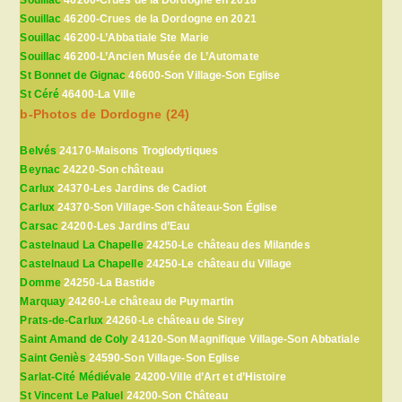
Souillac
46200-Crues de la Dordogne en 2018
Souillac
46200-Crues de la Dordogne en 2021
Souillac
46200-L’Abbatiale Ste Marie
Souillac
46200-L’Ancien Musée de L’Automate
St Bonnet de Gignac
46600-Son Village-Son Eglise
St Céré
46400-La Ville
b-Photos de Dordogne (24)
Belvés
24170-Maisons Troglodytiques
Beynac
24220-Son château
Carlux
24370-Les Jardins de Cadiot
Carlux
24370-Son Village-Son château-Son Église
Carsac
24200-Les Jardins d’Eau
Castelnaud La Chapelle
24250-Le château des Milandes
Castelnaud La Chapelle
24250-Le château du Village
Domme
24250-La Bastide
Marquay
24260-Le château de Puymartin
Prats-de-Carlux
24260-Le château de Sirey
Saint Amand de Coly
24120-Son Magnifique Village-Son Abbatiale
Saint Geniès
24590-Son Village-Son Eglise
Sarlat-Cité Médiévale
24200-Ville d’Art et d’Histoire
St Vincent Le Paluel
24200-Son Château