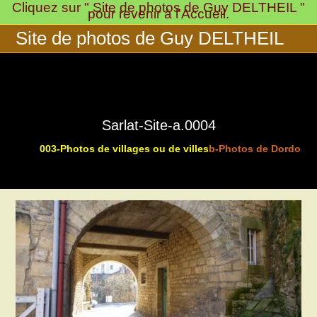
Cliquez sur " Site de photos de Guy DELTHEIL "
Skip
pour revenir à l'Accueil.
to
Site de photos de Guy DELTHEIL
content
Sarlat-Site-a.0004
003-Photos de villages ou de villes
b-Photos de Dordogne
>
>
>