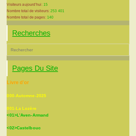
Visiteurs aujourd’hui:
15
Nombre total de visiteurs:
253 401
Nombre total de pages:
140
Recherches
Pre
Es
to
Pages Du Site
clo
the
Livre d’or
sea
pan
000-Automne-2025
001-La Lozère
<01>L’Aven-Armand
<02>Castelbouc