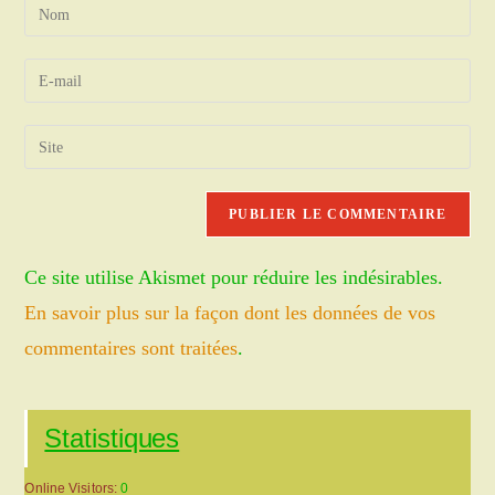
Enter
your
name
Enter
or
your
username
email
Saisir
to
address
l’URL
comment
to
de
comment
votre
site
Ce site utilise Akismet pour réduire les indésirables.
(facultatif)
En savoir plus sur la façon dont les données de vos
commentaires sont traitées
.
Statistiques
Online Visitors:
0