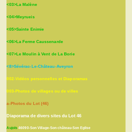
<03>La Malène
<04>Meyrueis
<05>Sainte Enimie
<06>La Ferme Caussenarde
<07>Le Moulin à Vent de La Borie
<8>Sévérac-Le-Château-Aveyron
002-Vidéos personnelles et Diaporamas
003-Photos de villages ou de villes
a-Photos du Lot (46)
Diaporama de divers sites du Lot 46
Aujols
46090-Son Village-Son château-Son Eglise