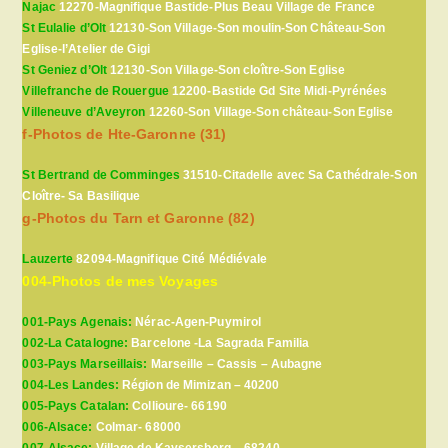
Najac
12270-Magnifique Bastide-Plus Beau Village de France
St Eulalie d’Olt
12130-Son Village-Son moulin-Son Château-Son
Eglise-l’Atelier de Gigi
St Geniez d’Olt
12130-Son Village-Son cloître-Son Eglise
Villefranche de Rouergue
12200-Bastide Gd Site Midi-Pyrénées
Villeneuve d’Aveyron
12260-Son Village-Son château-Son Eglise
f-Photos de Hte-Garonne (31)
St Bertrand de Comminges
31510-Citadelle avec Sa Cathédrale-Son
Cloître- Sa Basilique
g-Photos du Tarn et Garonne (82)
Lauzerte
82094-Magnifique Cité Médiévale
004-Photos de mes Voyages
001-Pays Agenais:
Nérac-Agen-Puymirol
002-La Catalogne:
Barcelone -La Sagrada Familia
003-Pays Marseillais:
Marseille – Cassis – Aubagne
004-Les Landes:
Région de Mimizan – 40200
005-Pays Catalan:
Collioure- 66190
006-Alsace:
Colmar- 68000