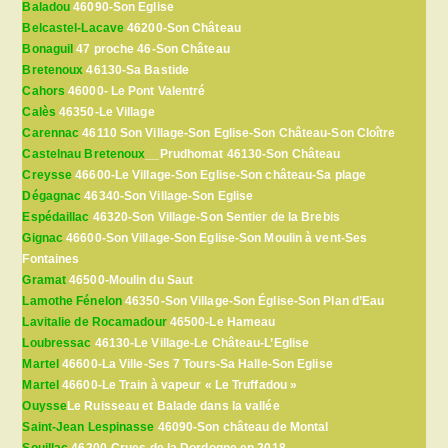
Baladou
46090-Son Eglise
Belcastel-Lacave
46200-Son Château
Bonaguil
47 proche 46-Son Château
Bretenoux
46130-Sa Bastide
Cahors
46000- Le Pont Valentré
Calès
46350-Le Village
Carennac
46110 Son Village-Son Eglise-Son Château-Son Cloître
Castelnau Bretenoux
__Prudhomat 46130-Son Château
Creysse
46600-Le Village-Son Eglise-Son château-Sa plage
Dégagnac
46340-Son Village-Son Eglise
Espédaillac
46320-Son Village-Son Sentier de la Brebis
Gignac
46600-Son Village-Son Eglise-Son Moulin à vent-Ses
Fontaines
Gramat
46500-Moulin du Saut
Lamothe Fénelon
46350-Son Village-Son Église-Son Plan d’Eau
Lavitalie de Rocamadour
46500-Le Hameau
Loubressac
46130-Le Village-Le Château-L’Eglise
Martel
46600-La Ville-Ses 7 Tours-Sa Halle-Son Eglise
Martel
46600-Le Train à vapeur « Le Truffadou »
Ouysse
Le Ruisseau et Balade dans la vallée
Saint-Jean Lespinasse
46090-Son château de Montal