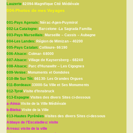
Lauzerte
82094-Magnifique Cité Médiévale
004-Photos de mes Voyages
001-Pays Agenais:
Nérac-Agen-Puymirol
002-La Catalogne:
Barcelone -La Sagrada Familia
003-Pays Marseillais:
Marseille – Cassis – Aubagne
004-Les Landes:
Région de Mimizan – 40200
005-Pays Catalan:
Collioure- 66190
006-Alsace:
Colmar- 68000
007-Alsace:
Village de Kaysersberg – 68240
008-Alsace;
Parc d’Hunawihr – Les Cigognes
009-Venise:
Monuments et Gondoles
010-Ille Sur Têt:
66130- Les Grandes Orgues
011-Bordeaux
33000-Sa Ville et Ses Monuments
012-Tyrol
Visite d’Innsbruck
013-Espagne
Visites des divers Sites ci-dessous
a-Ainsa
Visite de la Ville Médiévale
b-Bielsa
Visite de la Ville
013-Hautes Pyrénées
Visites des divers Sites ci-dessous
Abbaye de l’Escaladieu: visite
Arreau: visite de la ville