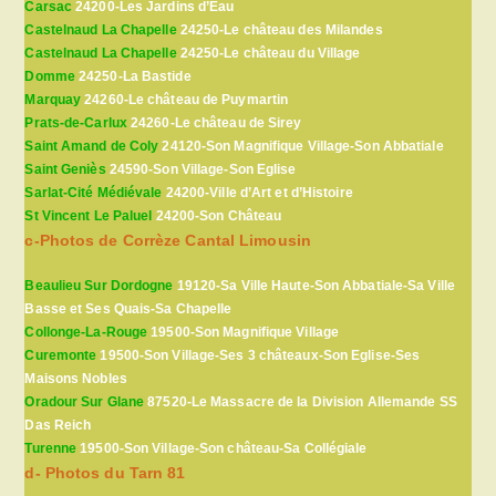
Carsac
24200-Les Jardins d’Eau
Castelnaud La Chapelle
24250-Le château des Milandes
Castelnaud La Chapelle
24250-Le château du Village
Domme
24250-La Bastide
Marquay
24260-Le château de Puymartin
Prats-de-Carlux
24260-Le château de Sirey
Saint Amand de Coly
24120-Son Magnifique Village-Son Abbatiale
Saint Geniès
24590-Son Village-Son Eglise
Sarlat-Cité Médiévale
24200-Ville d’Art et d’Histoire
St Vincent Le Paluel
24200-Son Château
c-Photos de Corrèze Cantal Limousin
Beaulieu Sur Dordogne
19120-Sa Ville Haute-Son Abbatiale-Sa Ville
Basse et Ses Quais-Sa Chapelle
Collonge-La-Rouge
19500-Son Magnifique Village
Curemonte
19500-Son Village-Ses 3 châteaux-Son Eglise-Ses
Maisons Nobles
Oradour Sur Glane
87520-Le Massacre de la Division Allemande SS
Das Reich
Turenne
19500-Son Village-Son château-Sa Collégiale
d- Photos du Tarn 81