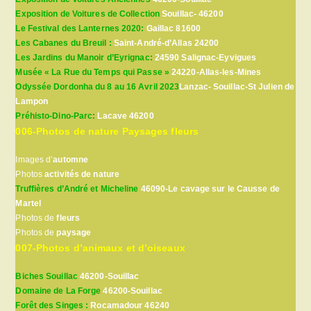
Exposition de Voitures de Collection
Souillac- 46200
Le Festival des Lanternes 2020:
Gaillac 81600
Les Cabanes du Breuil :
Saint-André-d’Allas 24200
Les Jardins du Manoir d’Eyrignac:
24590 Salignac-Eyvigues
Musée « La Rue du Temps qui Passe »
24220-Allas-les-Mines
Odyssée Dordonha du 8 au 16 Avril 2023
Lanzac- Souillac-St Julien de
Lampon
Préhisto-Dino-Parc:
Lacave 46200
006-Photos de nature Paysages fleurs
Images d’
automne
Photos
activités de nature
Truffières d’André et Micheline
46090-Le cavage sur le Causse de
Martel
Photos de
fleurs
Photos de
paysage
007-Photos d’animaux et d’oiseaux
Biches Souillac
46200-Souillac
Domaine de La Forge
46200-Souillac
Forêt des Singes :
Rocamadour 46240