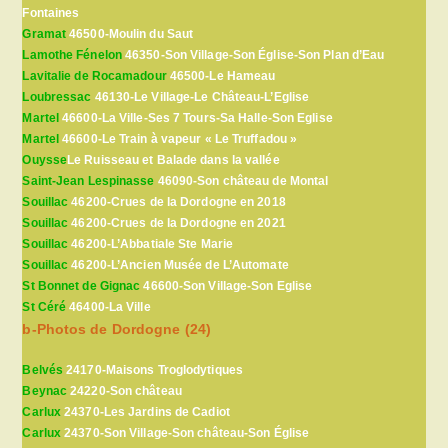
Fontaines
Gramat
46500-Moulin du Saut
Lamothe Fénelon
46350-Son Village-Son Église-Son Plan d’Eau
Lavitalie de Rocamadour
46500-Le Hameau
Loubressac
46130-Le Village-Le Château-L’Eglise
Martel
46600-La Ville-Ses 7 Tours-Sa Halle-Son Eglise
Martel
46600-Le Train à vapeur « Le Truffadou »
Ouysse
Le Ruisseau et Balade dans la vallée
Saint-Jean Lespinasse
46090-Son château de Montal
Souillac
46200-Crues de la Dordogne en 2018
Souillac
46200-Crues de la Dordogne en 2021
Souillac
46200-L’Abbatiale Ste Marie
Souillac
46200-L’Ancien Musée de L’Automate
St Bonnet de Gignac
46600-Son Village-Son Eglise
St Céré
46400-La Ville
b-Photos de Dordogne (24)
Belvés
24170-Maisons Troglodytiques
Beynac
24220-Son château
Carlux
24370-Les Jardins de Cadiot
Carlux
24370-Son Village-Son château-Son Église