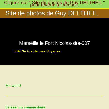
Cliquez sur " Site de photos de Guy DELTHEIL "
Skip
pour revenir à l'Accueil.
to
Site de photos de Guy DELTHEIL
content
Marseille le Fort Nicolas-site-007
004-Photos de mes Voyages
>
>
003-Pays Marseillais:
Marseil
Views: 0
Laisser un commentaire