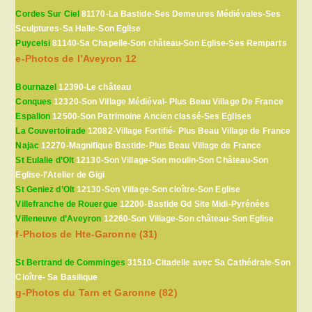
Cordes Sur Ciel
81170-La Bastide-Ses Demeures Médiévales-Ses
Sculptures-Sa Halle-Son Eglise
Puycelsi
81140-Sa Chapelle-Son château-Son Eglise-Ses Remparts
e-Photos de l’Aveyron 12
Bournazel
12390-Le château
Conques
12320-Son Village Médiéval- Plus Beau Village De France
Espalion
12500-Son Patrimoine Ancien classé-Ses Eglises
La Couvertoirade
12082-Village Fortifié- Plus Beau Village de France
Najac
12270-Magnifique Bastide-Plus Beau Village de France
St Eulalie d’Olt
12130-Son Village-Son moulin-Son Château-Son
Eglise-l’Atelier de Gigi
St Geniez d’Olt
12130-Son Village-Son cloître-Son Eglise
Villefranche de Rouergue
12200-Bastide Gd Site Midi-Pyrénées
Villeneuve d’Aveyron
12260-Son Village-Son château-Son Eglise
f-Photos de Hte-Garonne (31)
St Bertrand de Comminges
31510-Citadelle avec Sa Cathédrale-Son
Cloître- Sa Basilique
g-Photos du Tarn et Garonne (82)