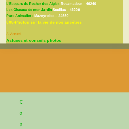
L’Ecoparc du Rocher des Aigles
Rocamadour – 46240
Les Oiseaux de mon Jardin
Souillac – 46200
Parc Animalier :
Mazeyrolles – 24550
008-Photos sur la vie de nos ancêtres
A-Accueil
Astuces et conseils photos
C
o
p