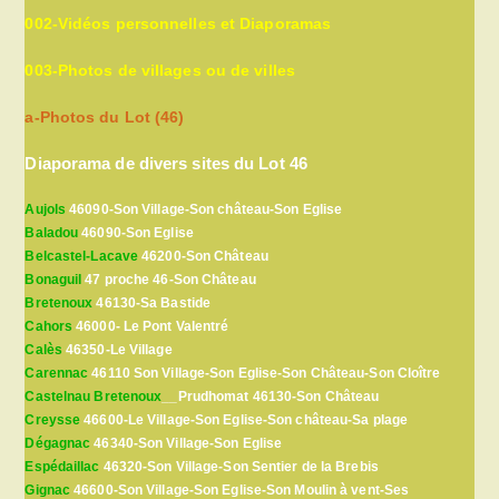
002-Vidéos personnelles et Diaporamas
003-Photos de villages ou de villes
a-Photos du Lot (46)
Diaporama de divers sites du Lot 46
Aujols
46090-Son Village-Son château-Son Eglise
Baladou
46090-Son Eglise
Belcastel-Lacave
46200-Son Château
Bonaguil
47 proche 46-Son Château
Bretenoux
46130-Sa Bastide
Cahors
46000- Le Pont Valentré
Calès
46350-Le Village
Carennac
46110 Son Village-Son Eglise-Son Château-Son Cloître
Castelnau Bretenoux
__Prudhomat 46130-Son Château
Creysse
46600-Le Village-Son Eglise-Son château-Sa plage
Dégagnac
46340-Son Village-Son Eglise
Espédaillac
46320-Son Village-Son Sentier de la Brebis
Gignac
46600-Son Village-Son Eglise-Son Moulin à vent-Ses