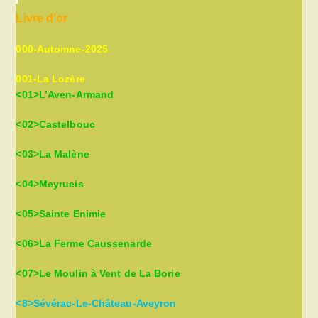
the
Livre d’or
sea
pan
000-Automne-2025
001-La Lozère
<01>L’Aven-Armand
<02>Castelbouc
<03>La Malène
<04>Meyrueis
<05>Sainte Enimie
<06>La Ferme Caussenarde
<07>Le Moulin à Vent de La Borie
<8>Sévérac-Le-Château-Aveyron