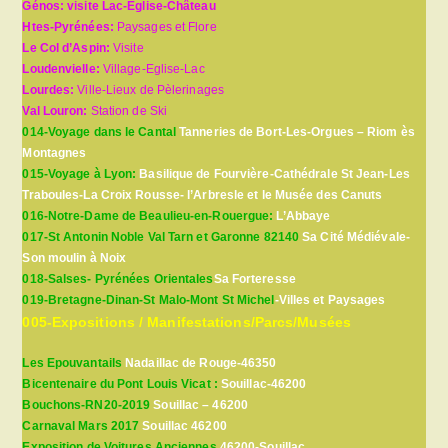
Génos: visite Lac-Eglise-Château
Htes-Pyrénées:
Paysages et Flore
Le Col d’Aspin:
Visite
Loudenvielle:
Village-Eglise-Lac
Lourdes:
Ville-Lieux de Pèlerinages
Val Louron:
Station de Ski
014-Voyage dans le Cantal
Tanneries de Bort-Les-Orgues – Riom ès
Montagnes
015-Voyage à Lyon:
Basilique de Fourvière-Cathédrale St Jean-Les
Traboules-La Croix Rousse- l’Arbresle et le Musée des Canuts
016-Notre-Dame de Beaulieu-en-Rouergue:
L’Abbaye
017-St Antonin Noble Val Tarn et Garonne 82140
Sa Cité Médiévale-
Son moulin à Noix
018-Salses- Pyrénées Orientales
Sa Forteresse
019-Bretagne-Dinan-St Malo-Mont St Michel
-Villes et Paysages
005-Expositions / Manifestations/Parcs/Musées
Les Epouvantails
Nadaillac de Rouge-46350
Bicentenaire du Pont Louis Vicat :
Souillac-46200
Bouchons-RN20-2019
Souillac – 46200
Carnaval Mars 2017
Souillac 46200
Exposition de Voitures Anciennes
46200-Souillac