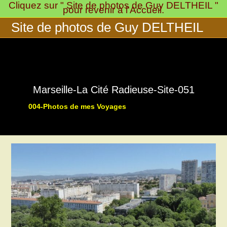
Cliquez sur " Site de photos de Guy DELTHEIL "
Skip
pour revenir à l'Accueil.
to
Site de photos de Guy DELTHEIL
content
Marseille-La Cité Radieuse-Site-051
004-Photos de mes Voyages
>
>
003-Pays Marseillais:
Marseil