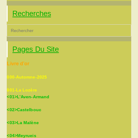
Recherches
Pre
Es
to
Pages Du Site
clo
the
Livre d’or
sea
pan
000-Automne-2025
001-La Lozère
<01>L’Aven-Armand
<02>Castelbouc
<03>La Malène
<04>Meyrueis