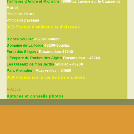
Truffières d’André et Micheline
46090-Le cavage sur le Causse de
Martel
Photos de
fleurs
Photos de
paysage
007-Photos d’animaux et d’oiseaux
Biches Souillac
46200-Souillac
Domaine de La Forge
46200-Souillac
Forêt des Singes :
Rocamadour 46240
L’Ecoparc du Rocher des Aigles
Rocamadour – 46240
Les Oiseaux de mon Jardin
Souillac – 46200
Parc Animalier :
Mazeyrolles – 24550
008-Photos sur la vie de nos ancêtres
A-Accueil
Astuces et conseils photos