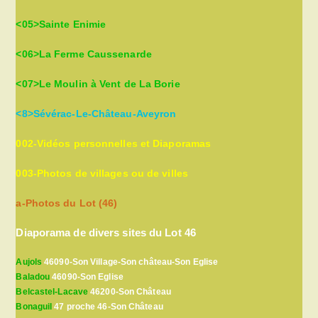
<05>Sainte Enimie
<06>La Ferme Caussenarde
<07>Le Moulin à Vent de La Borie
<8>Sévérac-Le-Château-Aveyron
002-Vidéos personnelles et Diaporamas
003-Photos de villages ou de villes
a-Photos du Lot (46)
Diaporama de divers sites du Lot 46
Aujols
46090-Son Village-Son château-Son Eglise
Baladou
46090-Son Eglise
Belcastel-Lacave
46200-Son Château
Bonaguil
47 proche 46-Son Château