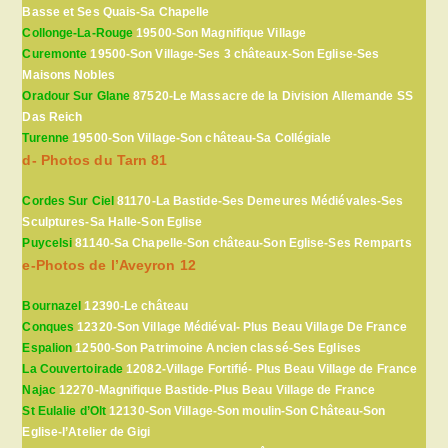
Basse et Ses Quais-Sa Chapelle
Collonge-La-Rouge
19500-Son Magnifique Village
Curemonte
19500-Son Village-Ses 3 châteaux-Son Eglise-Ses
Maisons Nobles
Oradour Sur Glane
87520-Le Massacre de la Division Allemande SS
Das Reich
Turenne
19500-Son Village-Son château-Sa Collégiale
d- Photos du Tarn 81
Cordes Sur Ciel
81170-La Bastide-Ses Demeures Médiévales-Ses
Sculptures-Sa Halle-Son Eglise
Puycelsi
81140-Sa Chapelle-Son château-Son Eglise-Ses Remparts
e-Photos de l’Aveyron 12
Bournazel
12390-Le château
Conques
12320-Son Village Médiéval- Plus Beau Village De France
Espalion
12500-Son Patrimoine Ancien classé-Ses Eglises
La Couvertoirade
12082-Village Fortifié- Plus Beau Village de France
Najac
12270-Magnifique Bastide-Plus Beau Village de France
St Eulalie d’Olt
12130-Son Village-Son moulin-Son Château-Son
Eglise-l’Atelier de Gigi