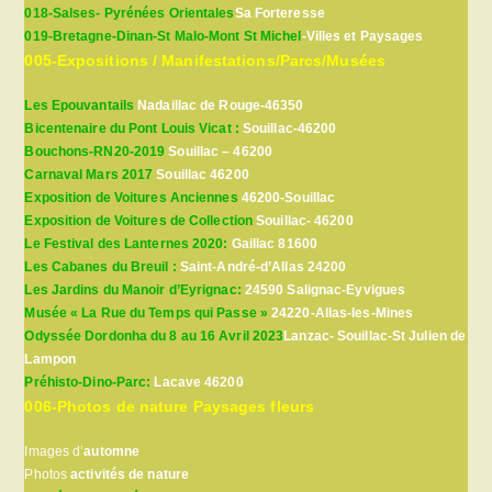
018-Salses- Pyrénées Orientales
Sa Forteresse
019-Bretagne-Dinan-St Malo-Mont St Michel
-Villes et Paysages
005-Expositions / Manifestations/Parcs/Musées
Les Epouvantails
Nadaillac de Rouge-46350
Bicentenaire du Pont Louis Vicat :
Souillac-46200
Bouchons-RN20-2019
Souillac – 46200
Carnaval Mars 2017
Souillac 46200
Exposition de Voitures Anciennes
46200-Souillac
Exposition de Voitures de Collection
Souillac- 46200
Le Festival des Lanternes 2020:
Gaillac 81600
Les Cabanes du Breuil :
Saint-André-d’Allas 24200
Les Jardins du Manoir d’Eyrignac:
24590 Salignac-Eyvigues
Musée « La Rue du Temps qui Passe »
24220-Allas-les-Mines
Odyssée Dordonha du 8 au 16 Avril 2023
Lanzac- Souillac-St Julien de
Lampon
Préhisto-Dino-Parc:
Lacave 46200
006-Photos de nature Paysages fleurs
Images d’
automne
Photos
activités de nature