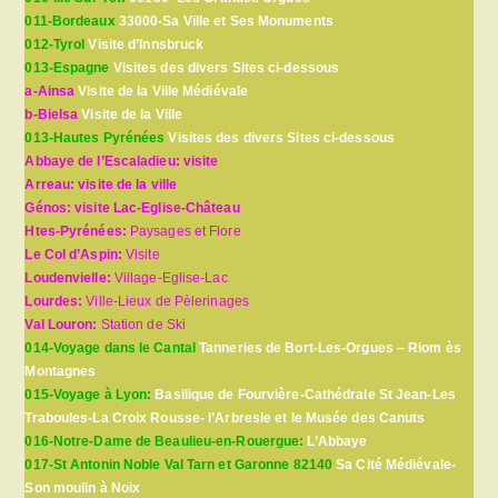
011-Bordeaux
33000-Sa Ville et Ses Monuments
012-Tyrol
Visite d’Innsbruck
013-Espagne
Visites des divers Sites ci-dessous
a-Ainsa
Visite de la Ville Médiévale
b-Bielsa
Visite de la Ville
013-Hautes Pyrénées
Visites des divers Sites ci-dessous
Abbaye de l’Escaladieu: visite
Arreau: visite de la ville
Génos: visite Lac-Eglise-Château
Htes-Pyrénées:
Paysages et Flore
Le Col d’Aspin:
Visite
Loudenvielle:
Village-Eglise-Lac
Lourdes:
Ville-Lieux de Pèlerinages
Val Louron:
Station de Ski
014-Voyage dans le Cantal
Tanneries de Bort-Les-Orgues – Riom ès
Montagnes
015-Voyage à Lyon:
Basilique de Fourvière-Cathédrale St Jean-Les
Traboules-La Croix Rousse- l’Arbresle et le Musée des Canuts
016-Notre-Dame de Beaulieu-en-Rouergue:
L’Abbaye
017-St Antonin Noble Val Tarn et Garonne 82140
Sa Cité Médiévale-
Son moulin à Noix