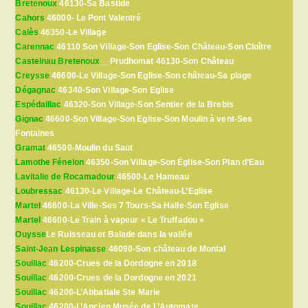
Bretenoux
46130-Sa Bastide
Cahors
46000- Le Pont Valentré
Calès
46350-Le Village
Carennac
46110 Son Village-Son Eglise-Son Château-Son Cloître
Castelnau Bretenoux
__Prudhomat 46130-Son Château
Creysse
46600-Le Village-Son Eglise-Son château-Sa plage
Dégagnac
46340-Son Village-Son Eglise
Espédaillac
46320-Son Village-Son Sentier de la Brebis
Gignac
46600-Son Village-Son Eglise-Son Moulin à vent-Ses
Fontaines
Gramat
46500-Moulin du Saut
Lamothe Fénelon
46350-Son Village-Son Église-Son Plan d’Eau
Lavitalie de Rocamadour
46500-Le Hameau
Loubressac
46130-Le Village-Le Château-L’Eglise
Martel
46600-La Ville-Ses 7 Tours-Sa Halle-Son Eglise
Martel
46600-Le Train à vapeur « Le Truffadou »
Ouysse
Le Ruisseau et Balade dans la vallée
Saint-Jean Lespinasse
46090-Son château de Montal
Souillac
46200-Crues de la Dordogne en 2018
Souillac
46200-Crues de la Dordogne en 2021
Souillac
46200-L’Abbatiale Ste Marie
Souillac
46200-L’Ancien Musée de L’Automate