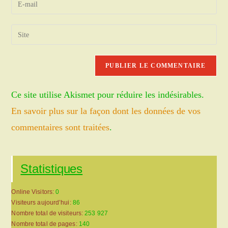
or
your
username
email
Saisir
to
address
l’URL
comment
to
de
comment
votre
site
Ce site utilise Akismet pour réduire les indésirables.
(facultatif)
En savoir plus sur la façon dont les données de vos
commentaires sont traitées
.
Statistiques
Online Visitors:
0
Visiteurs aujourd’hui:
86
Nombre total de visiteurs:
253 927
Nombre total de pages:
140