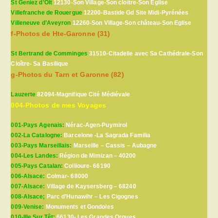
St Geniez d’Olt
12130-Son Village-Son cloître-Son Eglise
Villefranche de Rouergue
12200-Bastide Gd Site Midi-Pyrénées
Villeneuve d’Aveyron
12260-Son Village-Son château-Son Eglise
f-Photos de Hte-Garonne (31)
St Bertrand de Comminges
31510-Citadelle avec Sa Cathédrale-Son
Cloître- Sa Basilique
g-Photos du Tarn et Garonne (82)
Lauzerte
82094-Magnifique Cité Médiévale
004-Photos de mes Voyages
001-Pays Agenais:
Nérac-Agen-Puymirol
002-La Catalogne:
Barcelone -La Sagrada Familia
003-Pays Marseillais:
Marseille – Cassis – Aubagne
004-Les Landes:
Région de Mimizan – 40200
005-Pays Catalan:
Collioure- 66190
006-Alsace:
Colmar- 68000
007-Alsace:
Village de Kaysersberg – 68240
008-Alsace;
Parc d’Hunawihr – Les Cigognes
009-Venise:
Monuments et Gondoles
010-Ille Sur Têt:
66130- Les Grandes Orgues