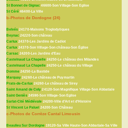
St Bonnet de Gignac
46600-Son Village-Son Eglise
St Céré
46400-La Ville
b-Photos de Dordogne (24)
Belvés
24170-Maisons Troglodytiques
Beynac
24220-Son château
Carlux
24370-Les Jardins de Cadiot
Carlux
24370-Son Village-Son château-Son Église
Carsac
24200-Les Jardins d’Eau
Castelnaud La Chapelle
24250-Le château des Milandes
Castelnaud La Chapelle
24250-Le château du Village
Domme
24250-La Bastide
Marquay
24260-Le château de Puymartin
Prats-de-Carlux
24260-Le château de Sirey
Saint Amand de Coly
24120-Son Magnifique Village-Son Abbatiale
Saint Geniès
24590-Son Village-Son Eglise
Sarlat-Cité Médiévale
24200-Ville d’Art et d’Histoire
St Vincent Le Paluel
24200-Son Château
c-Photos de Corrèze Cantal Limousin
Beaulieu Sur Dordogne
19120-Sa Ville Haute-Son Abbatiale-Sa Ville