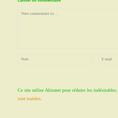
Laisser un commentaire
Comment
Enter
Enter
your
your
name
email
or
address
username
to
Ce site utilise Akismet pour réduire les indésirables
to
comment
comment
sont traitées
.