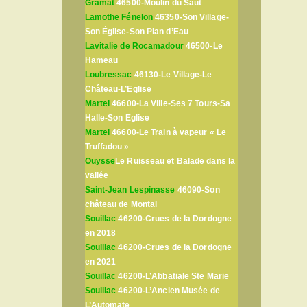
Gramat
46500-Moulin du Saut
Lamothe Fénelon
46350-Son Village-
Son Église-Son Plan d’Eau
Lavitalie de Rocamadour
46500-Le
Hameau
Loubressac
46130-Le Village-Le
Château-L’Eglise
Martel
46600-La Ville-Ses 7 Tours-Sa
Halle-Son Eglise
Martel
46600-Le Train à vapeur « Le
Truffadou »
Ouysse
Le Ruisseau et Balade dans la
vallée
Saint-Jean Lespinasse
46090-Son
château de Montal
Souillac
46200-Crues de la Dordogne
en 2018
Souillac
46200-Crues de la Dordogne
en 2021
Souillac
46200-L’Abbatiale Ste Marie
Souillac
46200-L’Ancien Musée de
L’Automate