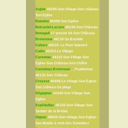
Aujols
46090-Son Village-Son château-
Son Eglise
Baladou
46090-Son Eglise
Belcastel-Lacave
46200-Son Château
Bonaguil
47 proche 46-Son Château
Bretenoux
46130-Sa Bastide
Cahors
46000- Le Pont Valentré
Calès
46350-Le Village
Carennac
46110 Son Village-Son
Eglise-Son Château-Son Cloître
Castelnau Bretenoux
__Prudhomat
46130-Son Château
Creysse
46600-Le Village-Son Eglise-
Son château-Sa plage
Dégagnac
46340-Son Village-Son
Eglise
Espédaillac
46320-Son Village-Son
Sentier de la Brebis
Gignac
46600-Son Village-Son Eglise-
Son Moulin à vent-Ses Fontaines