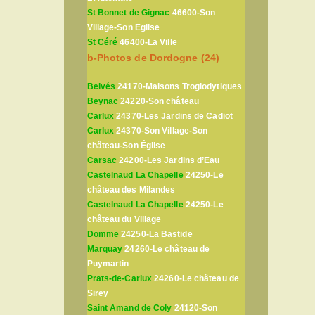
St Bonnet de Gignac
46600-Son
Village-Son Eglise
St Céré
46400-La Ville
b-Photos de Dordogne (24)
Belvés
24170-Maisons Troglodytiques
Beynac
24220-Son château
Carlux
24370-Les Jardins de Cadiot
Carlux
24370-Son Village-Son
château-Son Église
Carsac
24200-Les Jardins d’Eau
Castelnaud La Chapelle
24250-Le
château des Milandes
Castelnaud La Chapelle
24250-Le
château du Village
Domme
24250-La Bastide
Marquay
24260-Le château de
Puymartin
Prats-de-Carlux
24260-Le château de
Sirey
Saint Amand de Coly
24120-Son