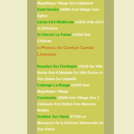
Magnifique Village-Son Abbatiale
Saint Geniès
24590-Son Village-Son
Eglise
Sarlat-Cité Médiévale
24200-Ville d’Art
et d’Histoire
St Vincent Le Paluel
24200-Son
Château
c-Photos de Corrèze Cantal
Limousin
Beaulieu Sur Dordogne
19120-Sa Ville
Haute-Son Abbatiale-Sa Ville Basse et
Ses Quais-Sa Chapelle
Collonge-La-Rouge
19500-Son
Magnifique Village
Curemonte
19500-Son Village-Ses 3
châteaux-Son Eglise-Ses Maisons
Nobles
Oradour Sur Glane
87520-Le
Massacre de la Division Allemande SS
Das Reich