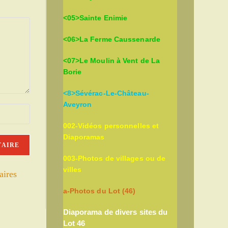
<05>Sainte Enimie
<06>La Ferme Caussenarde
<07>Le Moulin à Vent de La
Borie
<8>Sévérac-Le-Château-
Aveyron
002-Vidéos personnelles et
Diaporamas
003-Photos de villages ou de
villes
aires
a-Photos du Lot (46)
Diaporama de divers sites du
Lot 46