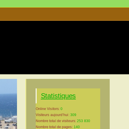
lle-La Cité Radieuse-Site-039
Statistiques
Online Visitors:
0
Visiteurs aujourd’hui:
309
Nombre total de visiteurs:
253 830
Nombre total de pages:
140