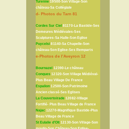
Turenne
19500-Son Village-Son
château-Sa Collégiale
d- Photos du Tarn 81
Cordes Sur Ciel
81170-La Bastide-Ses
Demeures Médiévales-Ses
Sculptures-Sa Halle-Son Eglise
Puycelsi
81140-Sa Chapelle-Son
château-Son Eglise-Ses Remparts
e-Photos de l’Aveyron 12
Bournazel
12390-Le château
Conques
12320-Son Village Médiéval-
Plus Beau Village De France
Espalion
12500-Son Patrimoine
Ancien classé-Ses Eglises
La Couvertoirade
12082-Village
Fortifié- Plus Beau Village de France
Najac
12270-Magnifique Bastide-Plus
Beau Village de France
St Eulalie d’Olt
12130-Son Village-Son
moulin-Son Château-Son Eglise-