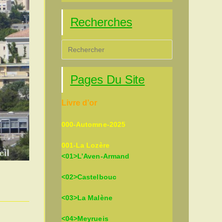
Recherches
Press
Escape
to
Pages Du Site
close
the
Livre d’or
search
panel.
000-Automne-2025
001-La Lozère
<01>L’Aven-Armand
<02>Castelbouc
<03>La Malène
<04>Meyrueis