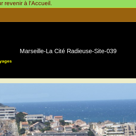
revenir à l'Accueil.
Marseille-La Cité Radieuse-Site-039
oyages
003-Pays Marseillais:
Marseille – Cassis – Aubagne
>
Marsei