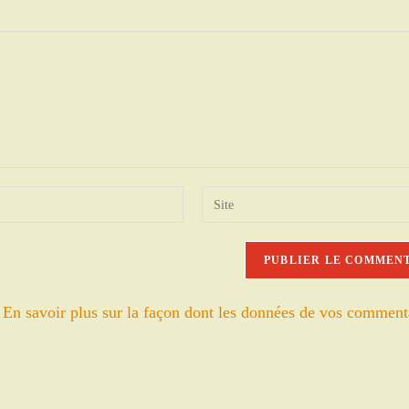
Saisir
l’URL
de
votre
site
.
En savoir plus sur la façon dont les données de vos comment
(facultatif)