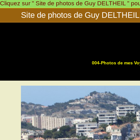
Cliquez sur " Site de photos de Guy DELTHEIL " pour 
Skip
to
Site de photos de Guy DELTHEIL
content
004-Photos de mes V
>
>