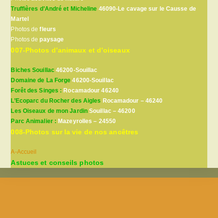
Truffières d’André et Micheline
46090-Le cavage sur le Causse de
Martel
Photos de
fleurs
Photos de
paysage
007-Photos d’animaux et d’oiseaux
Biches Souillac
46200-Souillac
Domaine de La Forge
46200-Souillac
Forêt des Singes :
Rocamadour 46240
L’Ecoparc du Rocher des Aigles
Rocamadour – 46240
Les Oiseaux de mon Jardin
Souillac – 46200
Parc Animalier :
Mazeyrolles – 24550
008-Photos sur la vie de nos ancêtres
A-Accueil
Astuces et conseils photos