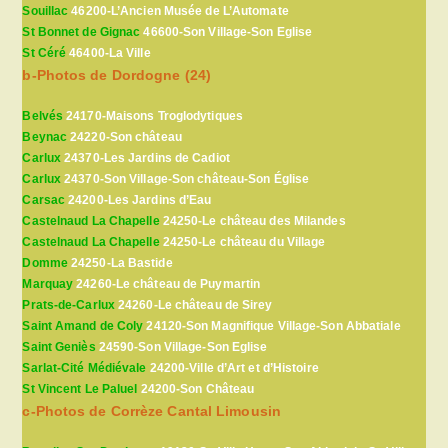
Souillac
46200-L’Ancien Musée de L’Automate
St Bonnet de Gignac
46600-Son Village-Son Eglise
St Céré
46400-La Ville
b-Photos de Dordogne (24)
Belvés
24170-Maisons Troglodytiques
Beynac
24220-Son château
Carlux
24370-Les Jardins de Cadiot
Carlux
24370-Son Village-Son château-Son Église
Carsac
24200-Les Jardins d’Eau
Castelnaud La Chapelle
24250-Le château des Milandes
Castelnaud La Chapelle
24250-Le château du Village
Domme
24250-La Bastide
Marquay
24260-Le château de Puymartin
Prats-de-Carlux
24260-Le château de Sirey
Saint Amand de Coly
24120-Son Magnifique Village-Son Abbatiale
Saint Geniès
24590-Son Village-Son Eglise
Sarlat-Cité Médiévale
24200-Ville d’Art et d’Histoire
St Vincent Le Paluel
24200-Son Château
c-Photos de Corrèze Cantal Limousin