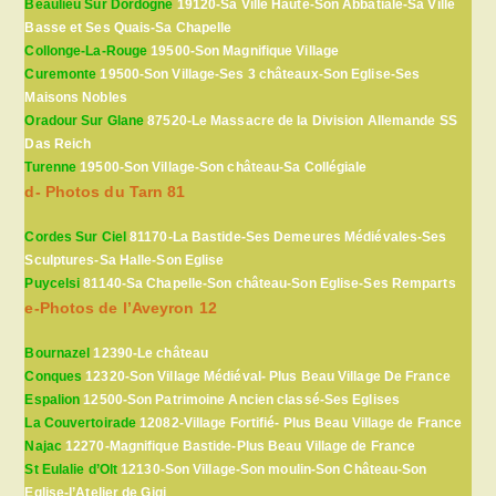
Beaulieu Sur Dordogne
19120-Sa Ville Haute-Son Abbatiale-Sa Ville
Basse et Ses Quais-Sa Chapelle
Collonge-La-Rouge
19500-Son Magnifique Village
Curemonte
19500-Son Village-Ses 3 châteaux-Son Eglise-Ses
Maisons Nobles
Oradour Sur Glane
87520-Le Massacre de la Division Allemande SS
Das Reich
Turenne
19500-Son Village-Son château-Sa Collégiale
d- Photos du Tarn 81
Cordes Sur Ciel
81170-La Bastide-Ses Demeures Médiévales-Ses
Sculptures-Sa Halle-Son Eglise
Puycelsi
81140-Sa Chapelle-Son château-Son Eglise-Ses Remparts
e-Photos de l’Aveyron 12
Bournazel
12390-Le château
Conques
12320-Son Village Médiéval- Plus Beau Village De France
Espalion
12500-Son Patrimoine Ancien classé-Ses Eglises
La Couvertoirade
12082-Village Fortifié- Plus Beau Village de France
Najac
12270-Magnifique Bastide-Plus Beau Village de France
St Eulalie d’Olt
12130-Son Village-Son moulin-Son Château-Son
Eglise-l’Atelier de Gigi