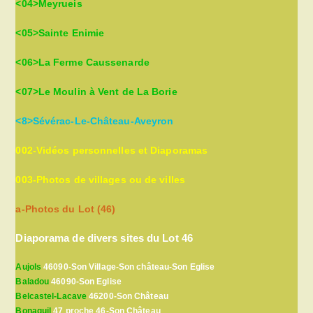
<04>Meyrueis
<05>Sainte Enimie
<06>La Ferme Caussenarde
<07>Le Moulin à Vent de La Borie
<8>Sévérac-Le-Château-Aveyron
002-Vidéos personnelles et Diaporamas
003-Photos de villages ou de villes
a-Photos du Lot (46)
Diaporama de divers sites du Lot 46
Aujols
46090-Son Village-Son château-Son Eglise
Baladou
46090-Son Eglise
Belcastel-Lacave
46200-Son Château
Bonaguil
47 proche 46-Son Château