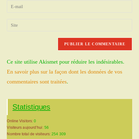
name
Enter
or
your
username
email
Saisir
to
address
l’URL
comment
to
de
comment
votre
site
Ce site utilise Akismet pour réduire les indésirables.
(facultatif)
En savoir plus sur la façon dont les données de vos
commentaires sont traitées
.
Statistiques
Online Visitors:
0
Visiteurs aujourd’hui:
56
Nombre total de visiteurs:
254 309