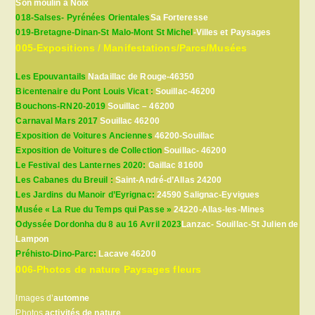
Son moulin à Noix
018-Salses- Pyrénées Orientales
Sa Forteresse
019-Bretagne-Dinan-St Malo-Mont St Michel
-Villes et Paysages
005-Expositions / Manifestations/Parcs/Musées
Les Epouvantails
Nadaillac de Rouge-46350
Bicentenaire du Pont Louis Vicat :
Souillac-46200
Bouchons-RN20-2019
Souillac – 46200
Carnaval Mars 2017
Souillac 46200
Exposition de Voitures Anciennes
46200-Souillac
Exposition de Voitures de Collection
Souillac- 46200
Le Festival des Lanternes 2020:
Gaillac 81600
Les Cabanes du Breuil :
Saint-André-d’Allas 24200
Les Jardins du Manoir d’Eyrignac:
24590 Salignac-Eyvigues
Musée « La Rue du Temps qui Passe »
24220-Allas-les-Mines
Odyssée Dordonha du 8 au 16 Avril 2023
Lanzac- Souillac-St Julien de
Lampon
Préhisto-Dino-Parc:
Lacave 46200
006-Photos de nature Paysages fleurs
Images d’
automne
Photos
activités de nature