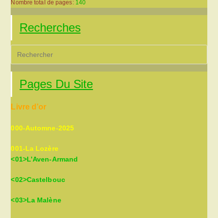
Nombre total de pages:
140
Recherches
Pre
Es
to
Pages Du Site
clo
the
Livre d’or
sea
pan
000-Automne-2025
001-La Lozère
<01>L’Aven-Armand
<02>Castelbouc
<03>La Malène