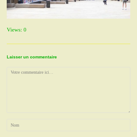
Views: 0
Laisser un commentaire
Comment
Enter
your