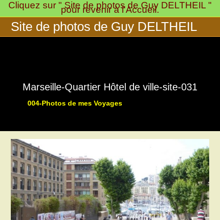
Cliquez sur " Site de photos de Guy DELTHEIL "
Skip
pour revenir à l'Accueil.
to
Site de photos de Guy DELTHEIL
content
Marseille-Quartier Hôtel de ville-site-031
004-Photos de mes Voyages
>
>
003-Pays Marseillais:
Marseil