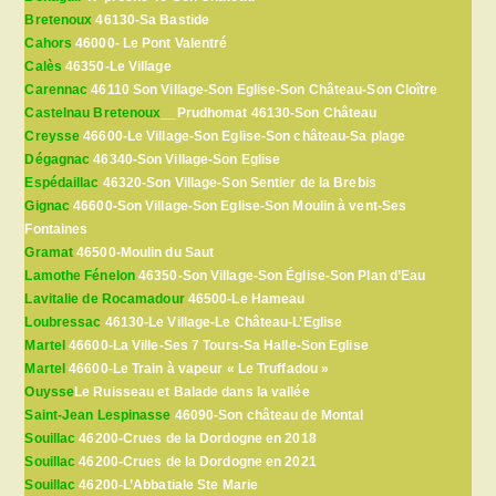
Bretenoux
46130-Sa Bastide
Cahors
46000- Le Pont Valentré
Calès
46350-Le Village
Carennac
46110 Son Village-Son Eglise-Son Château-Son Cloître
Castelnau Bretenoux
__Prudhomat 46130-Son Château
Creysse
46600-Le Village-Son Eglise-Son château-Sa plage
Dégagnac
46340-Son Village-Son Eglise
Espédaillac
46320-Son Village-Son Sentier de la Brebis
Gignac
46600-Son Village-Son Eglise-Son Moulin à vent-Ses
Fontaines
Gramat
46500-Moulin du Saut
Lamothe Fénelon
46350-Son Village-Son Église-Son Plan d’Eau
Lavitalie de Rocamadour
46500-Le Hameau
Loubressac
46130-Le Village-Le Château-L’Eglise
Martel
46600-La Ville-Ses 7 Tours-Sa Halle-Son Eglise
Martel
46600-Le Train à vapeur « Le Truffadou »
Ouysse
Le Ruisseau et Balade dans la vallée
Saint-Jean Lespinasse
46090-Son château de Montal
Souillac
46200-Crues de la Dordogne en 2018
Souillac
46200-Crues de la Dordogne en 2021
Souillac
46200-L’Abbatiale Ste Marie