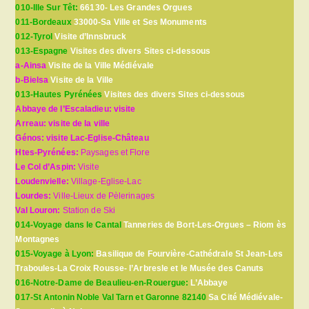
010-Ille Sur Têt:
66130- Les Grandes Orgues
011-Bordeaux
33000-Sa Ville et Ses Monuments
012-Tyrol
Visite d’Innsbruck
013-Espagne
Visites des divers Sites ci-dessous
a-Ainsa
Visite de la Ville Médiévale
b-Bielsa
Visite de la Ville
013-Hautes Pyrénées
Visites des divers Sites ci-dessous
Abbaye de l’Escaladieu: visite
Arreau: visite de la ville
Génos: visite Lac-Eglise-Château
Htes-Pyrénées:
Paysages et Flore
Le Col d’Aspin:
Visite
Loudenvielle:
Village-Eglise-Lac
Lourdes:
Ville-Lieux de Pèlerinages
Val Louron:
Station de Ski
014-Voyage dans le Cantal
Tanneries de Bort-Les-Orgues – Riom ès
Montagnes
015-Voyage à Lyon:
Basilique de Fourvière-Cathédrale St Jean-Les
Traboules-La Croix Rousse- l’Arbresle et le Musée des Canuts
016-Notre-Dame de Beaulieu-en-Rouergue:
L’Abbaye
017-St Antonin Noble Val Tarn et Garonne 82140
Sa Cité Médiévale-