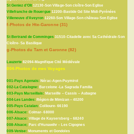
St Geniez d’Olt
12130-Son Village-Son cloître-Son Eglise
Villefranche de Rouergue
12200-Bastide Gd Site Midi-Pyrénées
Villeneuve d’Aveyron
12260-Son Village-Son château-Son Eglise
f-Photos de Hte-Garonne (31)
St Bertrand de Comminges
31510-Citadelle avec Sa Cathédrale-Son
Cloître- Sa Basilique
g-Photos du Tarn et Garonne (82)
Lauzerte
82094-Magnifique Cité Médiévale
004-Photos de mes Voyages
001-Pays Agenais:
Nérac-Agen-Puymirol
002-La Catalogne:
Barcelone -La Sagrada Familia
003-Pays Marseillais:
Marseille – Cassis – Aubagne
004-Les Landes:
Région de Mimizan – 40200
005-Pays Catalan:
Collioure- 66190
006-Alsace:
Colmar- 68000
007-Alsace:
Village de Kaysersberg – 68240
008-Alsace;
Parc d’Hunawihr – Les Cigognes
009-Venise:
Monuments et Gondoles