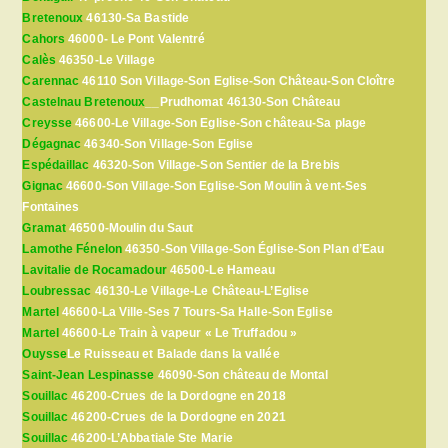
Bretenoux
46130-Sa Bastide
Cahors
46000- Le Pont Valentré
Calès
46350-Le Village
Carennac
46110 Son Village-Son Eglise-Son Château-Son Cloître
Castelnau Bretenoux
__Prudhomat 46130-Son Château
Creysse
46600-Le Village-Son Eglise-Son château-Sa plage
Dégagnac
46340-Son Village-Son Eglise
Espédaillac
46320-Son Village-Son Sentier de la Brebis
Gignac
46600-Son Village-Son Eglise-Son Moulin à vent-Ses
Fontaines
Gramat
46500-Moulin du Saut
Lamothe Fénelon
46350-Son Village-Son Église-Son Plan d’Eau
Lavitalie de Rocamadour
46500-Le Hameau
Loubressac
46130-Le Village-Le Château-L’Eglise
Martel
46600-La Ville-Ses 7 Tours-Sa Halle-Son Eglise
Martel
46600-Le Train à vapeur « Le Truffadou »
Ouysse
Le Ruisseau et Balade dans la vallée
Saint-Jean Lespinasse
46090-Son château de Montal
Souillac
46200-Crues de la Dordogne en 2018
Souillac
46200-Crues de la Dordogne en 2021
Souillac
46200-L’Abbatiale Ste Marie