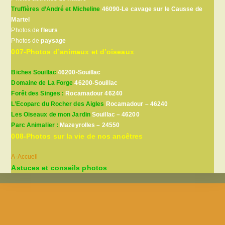
Truffières d’André et Micheline
46090-Le cavage sur le Causse de
Martel
Photos de
fleurs
Photos de
paysage
007-Photos d’animaux et d’oiseaux
Biches Souillac
46200-Souillac
Domaine de La Forge
46200-Souillac
Forêt des Singes :
Rocamadour 46240
L’Ecoparc du Rocher des Aigles
Rocamadour – 46240
Les Oiseaux de mon Jardin
Souillac – 46200
Parc Animalier :
Mazeyrolles – 24550
008-Photos sur la vie de nos ancêtres
A-Accueil
Astuces et conseils photos