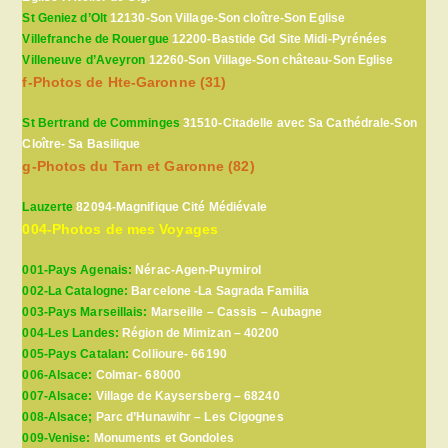
St Geniez d’Olt
12130-Son Village-Son cloître-Son Eglise
Villefranche de Rouergue
12200-Bastide Gd Site Midi-Pyrénées
Villeneuve d’Aveyron
12260-Son Village-Son château-Son Eglise
f-Photos de Hte-Garonne (31)
St Bertrand de Comminges
31510-Citadelle avec Sa Cathédrale-Son
Cloître- Sa Basilique
g-Photos du Tarn et Garonne (82)
Lauzerte
82094-Magnifique Cité Médiévale
004-Photos de mes Voyages
001-Pays Agenais:
Nérac-Agen-Puymirol
002-La Catalogne:
Barcelone -La Sagrada Familia
003-Pays Marseillais:
Marseille – Cassis – Aubagne
004-Les Landes:
Région de Mimizan – 40200
005-Pays Catalan:
Collioure- 66190
006-Alsace:
Colmar- 68000
007-Alsace:
Village de Kaysersberg – 68240
008-Alsace;
Parc d’Hunawihr – Les Cigognes
009-Venise:
Monuments et Gondoles