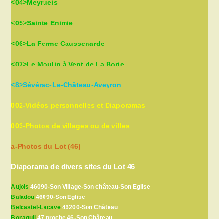
<04>Meyrueis
<05>Sainte Enimie
<06>La Ferme Caussenarde
<07>Le Moulin à Vent de La Borie
<8>Sévérac-Le-Château-Aveyron
002-Vidéos personnelles et Diaporamas
003-Photos de villages ou de villes
a-Photos du Lot (46)
Diaporama de divers sites du Lot 46
Aujols
46090-Son Village-Son château-Son Eglise
Baladou
46090-Son Eglise
Belcastel-Lacave
46200-Son Château
Bonaguil
47 proche 46-Son Château