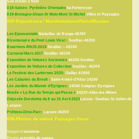
Son moulin à Noix
018-Salses- Pyrénées Orientales
Sa Forteresse
019-Bretagne-Dinan-St Malo-Mont St Michel
-Villes et Paysages
005-Expositions / Manifestations/Parcs/Musées
Les Epouvantails
Nadaillac de Rouge-46350
Bicentenaire du Pont Louis Vicat :
Souillac-46200
Bouchons-RN20-2019
Souillac – 46200
Carnaval Mars 2017
Souillac 46200
Exposition de Voitures Anciennes
46200-Souillac
Exposition de Voitures de Collection
Souillac- 46200
Le Festival des Lanternes 2020:
Gaillac 81600
Les Cabanes du Breuil :
Saint-André-d’Allas 24200
Les Jardins du Manoir d’Eyrignac:
24590 Salignac-Eyvigues
Musée « La Rue du Temps qui Passe »
24220-Allas-les-Mines
Odyssée Dordonha du 8 au 16 Avril 2023
Lanzac- Souillac-St Julien de
Lampon
Préhisto-Dino-Parc:
Lacave 46200
006-Photos de nature Paysages fleurs
Images d’
automne
Photos
activités de nature