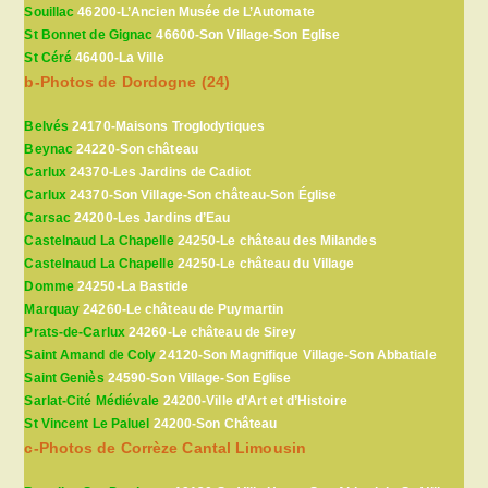
Souillac
46200-L’Ancien Musée de L’Automate
St Bonnet de Gignac
46600-Son Village-Son Eglise
St Céré
46400-La Ville
b-Photos de Dordogne (24)
Belvés
24170-Maisons Troglodytiques
Beynac
24220-Son château
Carlux
24370-Les Jardins de Cadiot
Carlux
24370-Son Village-Son château-Son Église
Carsac
24200-Les Jardins d’Eau
Castelnaud La Chapelle
24250-Le château des Milandes
Castelnaud La Chapelle
24250-Le château du Village
Domme
24250-La Bastide
Marquay
24260-Le château de Puymartin
Prats-de-Carlux
24260-Le château de Sirey
Saint Amand de Coly
24120-Son Magnifique Village-Son Abbatiale
Saint Geniès
24590-Son Village-Son Eglise
Sarlat-Cité Médiévale
24200-Ville d’Art et d’Histoire
St Vincent Le Paluel
24200-Son Château
c-Photos de Corrèze Cantal Limousin