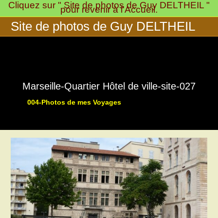
Cliquez sur " Site de photos de Guy DELTHEIL "
Skip
pour revenir à l'Accueil.
to
Site de photos de Guy DELTHEIL
content
Marseille-Quartier Hôtel de ville-site-027
004-Photos de mes Voyages
>
>
003-Pays Marseillais:
Marseil