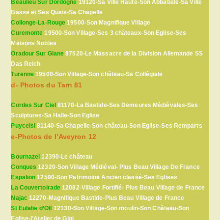
Beaulieu Sur Dordogne
19120-Sa Ville Haute-Son Abbatiale-Sa Ville
Basse et Ses Quais-Sa Chapelle
Collonge-La-Rouge
19500-Son Magnifique Village
Curemonte
19500-Son Village-Ses 3 châteaux-Son Eglise-Ses
Maisons Nobles
Oradour Sur Glane
87520-Le Massacre de la Division Allemande SS
Das Reich
Turenne
19500-Son Village-Son château-Sa Collégiale
d- Photos du Tarn 81
Cordes Sur Ciel
81170-La Bastide-Ses Demeures Médiévales-Ses
Sculptures-Sa Halle-Son Eglise
Puycelsi
81140-Sa Chapelle-Son château-Son Eglise-Ses Remparts
e-Photos de l’Aveyron 12
Bournazel
12390-Le château
Conques
12320-Son Village Médiéval- Plus Beau Village De France
Espalion
12500-Son Patrimoine Ancien classé-Ses Eglises
La Couvertoirade
12082-Village Fortifié- Plus Beau Village de France
Najac
12270-Magnifique Bastide-Plus Beau Village de France
St Eulalie d’Olt
12130-Son Village-Son moulin-Son Château-Son
Eglise-l’Atelier de Gigi