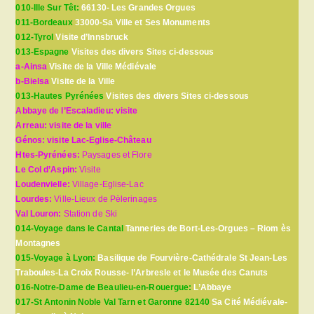
010-Ille Sur Têt:
66130- Les Grandes Orgues
011-Bordeaux
33000-Sa Ville et Ses Monuments
012-Tyrol
Visite d’Innsbruck
013-Espagne
Visites des divers Sites ci-dessous
a-Ainsa
Visite de la Ville Médiévale
b-Bielsa
Visite de la Ville
013-Hautes Pyrénées
Visites des divers Sites ci-dessous
Abbaye de l’Escaladieu: visite
Arreau: visite de la ville
Génos: visite Lac-Eglise-Château
Htes-Pyrénées:
Paysages et Flore
Le Col d’Aspin:
Visite
Loudenvielle:
Village-Eglise-Lac
Lourdes:
Ville-Lieux de Pèlerinages
Val Louron:
Station de Ski
014-Voyage dans le Cantal
Tanneries de Bort-Les-Orgues – Riom ès
Montagnes
015-Voyage à Lyon:
Basilique de Fourvière-Cathédrale St Jean-Les
Traboules-La Croix Rousse- l’Arbresle et le Musée des Canuts
016-Notre-Dame de Beaulieu-en-Rouergue:
L’Abbaye
017-St Antonin Noble Val Tarn et Garonne 82140
Sa Cité Médiévale-