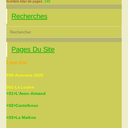
Nombre total de pages:
140
Recherches
Pre
Es
to
Pages Du Site
clo
the
Livre d’or
sea
pan
000-Automne-2025
001-La Lozère
<01>L’Aven-Armand
<02>Castelbouc
<03>La Malène