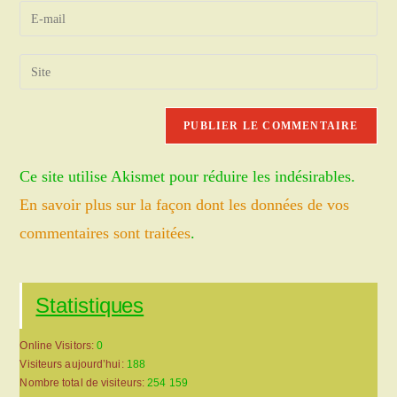
name
Enter
or
your
username
email
Saisir
to
address
l’URL
comment
to
de
comment
votre
site
Ce site utilise Akismet pour réduire les indésirables.
(facultatif)
En savoir plus sur la façon dont les données de vos
commentaires sont traitées
.
Statistiques
Online Visitors:
0
Visiteurs aujourd’hui:
188
Nombre total de visiteurs:
254 159