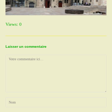
Views: 0
Laisser un commentaire
Comment
Enter
your