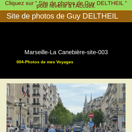
Cliquez sur " Site de photos de Guy DELTHEIL "
Skip
pour revenir à l'Accueil.
to
Site de photos de Guy DELTHEIL
content
Marseille-La Canebière-site-003
004-Photos de mes Voyages
>
>
003-Pays Marseillais:
Marseil