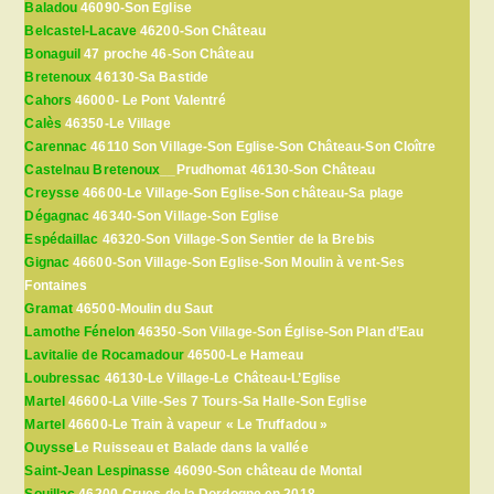
Baladou
46090-Son Eglise
Belcastel-Lacave
46200-Son Château
Bonaguil
47 proche 46-Son Château
Bretenoux
46130-Sa Bastide
Cahors
46000- Le Pont Valentré
Calès
46350-Le Village
Carennac
46110 Son Village-Son Eglise-Son Château-Son Cloître
Castelnau Bretenoux
__Prudhomat 46130-Son Château
Creysse
46600-Le Village-Son Eglise-Son château-Sa plage
Dégagnac
46340-Son Village-Son Eglise
Espédaillac
46320-Son Village-Son Sentier de la Brebis
Gignac
46600-Son Village-Son Eglise-Son Moulin à vent-Ses
Fontaines
Gramat
46500-Moulin du Saut
Lamothe Fénelon
46350-Son Village-Son Église-Son Plan d’Eau
Lavitalie de Rocamadour
46500-Le Hameau
Loubressac
46130-Le Village-Le Château-L’Eglise
Martel
46600-La Ville-Ses 7 Tours-Sa Halle-Son Eglise
Martel
46600-Le Train à vapeur « Le Truffadou »
Ouysse
Le Ruisseau et Balade dans la vallée
Saint-Jean Lespinasse
46090-Son château de Montal