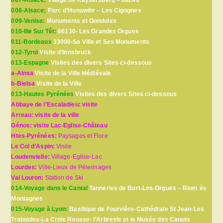
007-Alsace:
Village de Kaysersberg – 68240
008-Alsace;
Parc d’Hunawihr – Les Cigognes
009-Venise:
Monuments et Gondoles
010-Ille Sur Têt:
66130- Les Grandes Orgues
011-Bordeaux
33000-Sa Ville et Ses Monuments
012-Tyrol
Visite d’Innsbruck
013-Espagne
Visites des divers Sites ci-dessous
a-Ainsa
Visite de la Ville Médiévale
b-Bielsa
Visite de la Ville
013-Hautes Pyrénées
Visites des divers Sites ci-dessous
Abbaye de l’Escaladieu: visite
Arreau: visite de la ville
Génos: visite Lac-Eglise-Château
Htes-Pyrénées:
Paysages et Flore
Le Col d’Aspin:
Visite
Loudenvielle:
Village-Eglise-Lac
Lourdes:
Ville-Lieux de Pèlerinages
Val Louron:
Station de Ski
014-Voyage dans le Cantal
Tanneries de Bort-Les-Orgues – Riom ès
Montagnes
015-Voyage à Lyon:
Basilique de Fourvière-Cathédrale St Jean-Les
Traboules-La Croix Rousse- l’Arbresle et le Musée des Canuts