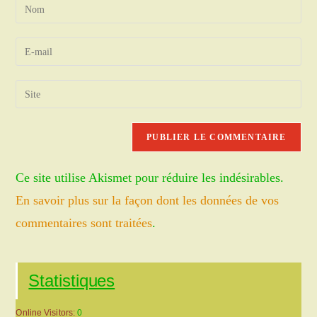
Enter
your
name
Enter
or
your
username
email
Saisir
to
address
l’URL
comment
to
de
comment
votre
site
Ce site utilise Akismet pour réduire les indésirables.
(facultatif)
En savoir plus sur la façon dont les données de vos
commentaires sont traitées
.
Statistiques
Online Visitors:
0