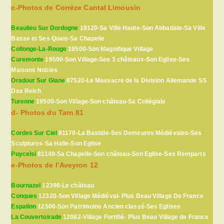
c-Photos de Corrèze Cantal Limousin
Beaulieu Sur Dordogne
19120-Sa Ville Haute-Son Abbatiale-Sa Ville
Basse et Ses Quais-Sa Chapelle
Collonge-La-Rouge
19500-Son Magnifique Village
Curemonte
19500-Son Village-Ses 3 châteaux-Son Eglise-Ses
Maisons Nobles
Oradour Sur Glane
87520-Le Massacre de la Division Allemande SS
Das Reich
Turenne
19500-Son Village-Son château-Sa Collégiale
d- Photos du Tarn 81
Cordes Sur Ciel
81170-La Bastide-Ses Demeures Médiévales-Ses
Sculptures-Sa Halle-Son Eglise
Puycelsi
81140-Sa Chapelle-Son château-Son Eglise-Ses Remparts
e-Photos de l’Aveyron 12
Bournazel
12390-Le château
Conques
12320-Son Village Médiéval- Plus Beau Village De France
Espalion
12500-Son Patrimoine Ancien classé-Ses Eglises
La Couvertoirade
12082-Village Fortifié- Plus Beau Village de France