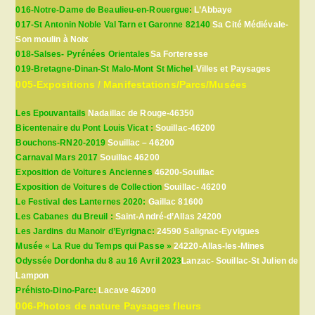
016-Notre-Dame de Beaulieu-en-Rouergue:
L’Abbaye
017-St Antonin Noble Val Tarn et Garonne 82140
Sa Cité Médiévale-
Son moulin à Noix
018-Salses- Pyrénées Orientales
Sa Forteresse
019-Bretagne-Dinan-St Malo-Mont St Michel
-Villes et Paysages
005-Expositions / Manifestations/Parcs/Musées
Les Epouvantails
Nadaillac de Rouge-46350
Bicentenaire du Pont Louis Vicat :
Souillac-46200
Bouchons-RN20-2019
Souillac – 46200
Carnaval Mars 2017
Souillac 46200
Exposition de Voitures Anciennes
46200-Souillac
Exposition de Voitures de Collection
Souillac- 46200
Le Festival des Lanternes 2020:
Gaillac 81600
Les Cabanes du Breuil :
Saint-André-d’Allas 24200
Les Jardins du Manoir d’Eyrignac:
24590 Salignac-Eyvigues
Musée « La Rue du Temps qui Passe »
24220-Allas-les-Mines
Odyssée Dordonha du 8 au 16 Avril 2023
Lanzac- Souillac-St Julien de
Lampon
Préhisto-Dino-Parc:
Lacave 46200
006-Photos de nature Paysages fleurs