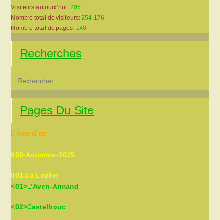
Visiteurs aujourd’hui:
205
Nombre total de visiteurs:
254 176
Nombre total de pages:
140
Recherches
Pre
Es
to
Pages Du Site
clo
the
Livre d’or
sea
pan
000-Automne-2025
001-La Lozère
<01>L’Aven-Armand
<02>Castelbouc