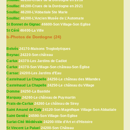
Souillac
46200-Crues de la Dordogne en 2018
Souillac
46200-Crues de la Dordogne en 2021
Souillac
46200-L’Abbatiale Ste Marie
Souillac
46200-L’Ancien Musée de L’Automate
St Bonnet de Gignac
46600-Son Village-Son Eglise
St Céré
46400-La Ville
b-Photos de Dordogne (24)
Belvés
24170-Maisons Troglodytiques
Beynac
24220-Son château
Carlux
24370-Les Jardins de Cadiot
Carlux
24370-Son Village-Son château-Son Église
Carsac
24200-Les Jardins d’Eau
Castelnaud La Chapelle
24250-Le château des Milandes
Castelnaud La Chapelle
24250-Le château du Village
Domme
24250-La Bastide
Marquay
24260-Le château de Puymartin
Prats-de-Carlux
24260-Le château de Sirey
Saint Amand de Coly
24120-Son Magnifique Village-Son Abbatiale
Saint Geniès
24590-Son Village-Son Eglise
Sarlat-Cité Médiévale
24200-Ville d’Art et d’Histoire
St Vincent Le Paluel
24200-Son Château