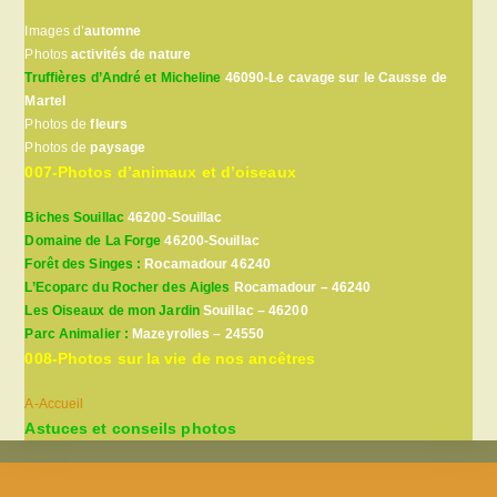
Images d’
automne
Photos
activités de nature
Truffières d’André et Micheline
46090-Le cavage sur le Causse de
Martel
Photos de
fleurs
Photos de
paysage
007-Photos d’animaux et d’oiseaux
Biches Souillac
46200-Souillac
Domaine de La Forge
46200-Souillac
Forêt des Singes :
Rocamadour 46240
L’Ecoparc du Rocher des Aigles
Rocamadour – 46240
Les Oiseaux de mon Jardin
Souillac – 46200
Parc Animalier :
Mazeyrolles – 24550
008-Photos sur la vie de nos ancêtres
A-Accueil
Astuces et conseils photos