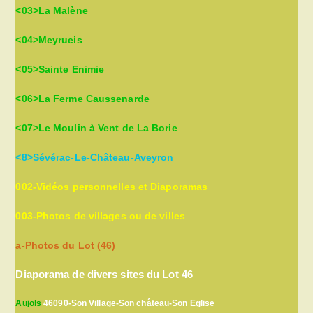
<03>La Malène
<04>Meyrueis
<05>Sainte Enimie
<06>La Ferme Caussenarde
<07>Le Moulin à Vent de La Borie
<8>Sévérac-Le-Château-Aveyron
002-Vidéos personnelles et Diaporamas
003-Photos de villages ou de villes
a-Photos du Lot (46)
Diaporama de divers sites du Lot 46
Aujols
46090-Son Village-Son château-Son Eglise