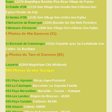
Najac
12270-Magnifique Bastide-Plus Beau Village de France
St Eulalie d’Olt
12130-Son Village-Son moulin-Son Château-Son
Eglise-l’Atelier de Gigi
St Geniez d’Olt
12130-Son Village-Son cloître-Son Eglise
Villefranche de Rouergue
12200-Bastide Gd Site Midi-Pyrénées
Villeneuve d’Aveyron
12260-Son Village-Son château-Son Eglise
f-Photos de Hte-Garonne (31)
St Bertrand de Comminges
31510-Citadelle avec Sa Cathédrale-Son
Cloître- Sa Basilique
g-Photos du Tarn et Garonne (82)
Lauzerte
82094-Magnifique Cité Médiévale
004-Photos de mes Voyages
001-Pays Agenais:
Nérac-Agen-Puymirol
002-La Catalogne:
Barcelone -La Sagrada Familia
003-Pays Marseillais:
Marseille – Cassis – Aubagne
004-Les Landes:
Région de Mimizan – 40200
005-Pays Catalan:
Collioure- 66190
006-Alsace:
Colmar- 68000