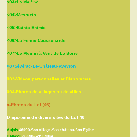
<03>La Malène
<04>Meyrueis
<05>Sainte Enimie
<06>La Ferme Caussenarde
<07>Le Moulin à Vent de La Borie
<8>Sévérac-Le-Château-Aveyron
002-Vidéos personnelles et Diaporamas
003-Photos de villages ou de villes
a-Photos du Lot (46)
Diaporama de divers sites du Lot 46
Aujols
46090-Son Village-Son château-Son Eglise
Baladou
46090-Son Eglise