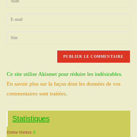
your
name
Enter
or
your
username
email
Saisir
to
address
l’URL
comment
to
de
comment
votre
site
Ce site utilise Akismet pour réduire les indésirables.
(facultatif)
En savoir plus sur la façon dont les données de vos
commentaires sont traitées
.
Statistiques
Online Visitors:
0