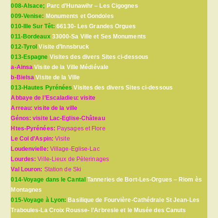
008-Alsace;
Parc d’Hunawihr – Les Cigognes
009-Venise:
Monuments et Gondoles
010-Ille Sur Têt:
66130- Les Grandes Orgues
011-Bordeaux
33000-Sa Ville et Ses Monuments
012-Tyrol
Visite d’Innsbruck
013-Espagne
Visites des divers Sites ci-dessous
a-Ainsa
Visite de la Ville Médiévale
b-Bielsa
Visite de la Ville
013-Hautes Pyrénées
Visites des divers Sites ci-dessous
Abbaye de l’Escaladieu: visite
Arreau: visite de la ville
Génos: visite Lac-Eglise-Château
Htes-Pyrénées:
Paysages et Flore
Le Col d’Aspin:
Visite
Loudenvielle:
Village-Eglise-Lac
Lourdes:
Ville-Lieux de Pèlerinages
Val Louron:
Station de Ski
014-Voyage dans le Cantal
Tanneries de Bort-Les-Orgues – Riom ès
Montagnes
015-Voyage à Lyon:
Basilique de Fourvière-Cathédrale St Jean-Les
Traboules-La Croix Rousse- l’Arbresle et le Musée des Canuts