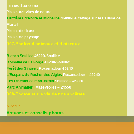
Images d’
automne
Photos
activités de nature
Truffières d’André et Micheline
46090-Le cavage sur le Causse de
Martel
Photos de
fleurs
Photos de
paysage
007-Photos d’animaux et d’oiseaux
Biches Souillac
46200-Souillac
Domaine de La Forge
46200-Souillac
Forêt des Singes :
Rocamadour 46240
L’Ecoparc du Rocher des Aigles
Rocamadour – 46240
Les Oiseaux de mon Jardin
Souillac – 46200
Parc Animalier :
Mazeyrolles – 24550
008-Photos sur la vie de nos ancêtres
A-Accueil
Astuces et conseils photos