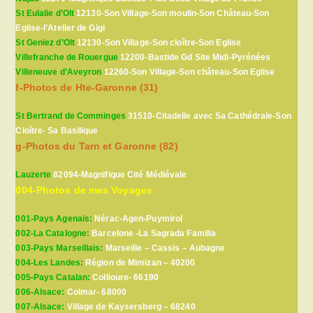
St Eulalie d’Olt
12130-Son Village-Son moulin-Son Château-Son
Eglise-l’Atelier de Gigi
St Geniez d’Olt
12130-Son Village-Son cloître-Son Eglise
Villefranche de Rouergue
12200-Bastide Gd Site Midi-Pyrénées
Villeneuve d’Aveyron
12260-Son Village-Son château-Son Eglise
f-Photos de Hte-Garonne (31)
St Bertrand de Comminges
31510-Citadelle avec Sa Cathédrale-Son
Cloître- Sa Basilique
g-Photos du Tarn et Garonne (82)
Lauzerte
82094-Magnifique Cité Médiévale
004-Photos de mes Voyages
001-Pays Agenais:
Nérac-Agen-Puymirol
002-La Catalogne:
Barcelone -La Sagrada Familia
003-Pays Marseillais:
Marseille – Cassis – Aubagne
004-Les Landes:
Région de Mimizan – 40200
005-Pays Catalan:
Collioure- 66190
006-Alsace:
Colmar- 68000
007-Alsace:
Village de Kaysersberg – 68240