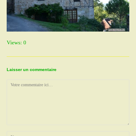
Views: 0
Laisser un commentaire
Comment
Enter