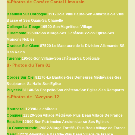
c-Photos de Corrèze Cantal Limousin
Beaulieu Sur Dordogne
19120-Sa Ville Haute-Son Abbatiale-Sa Ville
Basse et Ses Quais-Sa Chapelle
Collonge-La-Rouge
19500-Son Magnifique Village
Curemonte
19500-Son Village-Ses 3 châteaux-Son Eglise-Ses
Maisons Nobles
Oradour Sur Glane
87520-Le Massacre de la Division Allemande SS
Das Reich
Turenne
19500-Son Village-Son château-Sa Collégiale
d- Photos du Tarn 81
Cordes Sur Ciel
81170-La Bastide-Ses Demeures Médiévales-Ses
Sculptures-Sa Halle-Son Eglise
Puycelsi
81140-Sa Chapelle-Son château-Son Eglise-Ses Remparts
e-Photos de l’Aveyron 12
Bournazel
12390-Le château
Conques
12320-Son Village Médiéval- Plus Beau Village De France
Espalion
12500-Son Patrimoine Ancien classé-Ses Eglises
La Couvertoirade
12082-Village Fortifié- Plus Beau Village de France
Najac
12270-Magnifique Bastide-Plus Beau Village de France