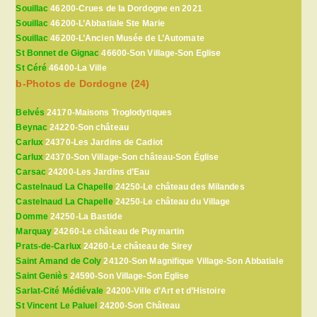
Souillac
46200-Crues de la Dordogne en 2021
Souillac
46200-L’Abbatiale Ste Marie
Souillac
46200-L’Ancien Musée de L’Automate
St Bonnet de Gignac
46600-Son Village-Son Eglise
St Céré
46400-La Ville
b-Photos de Dordogne (24)
Belvés
24170-Maisons Troglodytiques
Beynac
24220-Son château
Carlux
24370-Les Jardins de Cadiot
Carlux
24370-Son Village-Son château-Son Église
Carsac
24200-Les Jardins d’Eau
Castelnaud La Chapelle
24250-Le château des Milandes
Castelnaud La Chapelle
24250-Le château du Village
Domme
24250-La Bastide
Marquay
24260-Le château de Puymartin
Prats-de-Carlux
24260-Le château de Sirey
Saint Amand de Coly
24120-Son Magnifique Village-Son Abbatiale
Saint Geniès
24590-Son Village-Son Eglise
Sarlat-Cité Médiévale
24200-Ville d’Art et d’Histoire
St Vincent Le Paluel
24200-Son Château