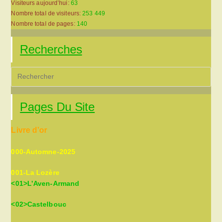
Visiteurs aujourd’hui:
63
Nombre total de visiteurs:
253 449
Nombre total de pages:
140
Recherches
Pre
Es
to
Pages Du Site
clo
the
Livre d’or
sea
pan
000-Automne-2025
001-La Lozère
<01>L’Aven-Armand
<02>Castelbouc