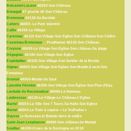
Belcastel-Lacave
46200-Son Château
Bonaguil
47 proche 46-Son Château
Bretenoux
46130-Sa Bastide
Cahors
46000- Le Pont Valentré
Calès
46350-Le Village
Carennac
46110 Son Village-Son Eglise-Son Château-Son Cloître
Castelnau Bretenoux
__Prudhomat 46130-Son Château
Creysse
46600-Le Village-Son Eglise-Son château-Sa plage
Dégagnac
46340-Son Village-Son Eglise
Espédaillac
46320-Son Village-Son Sentier de la Brebis
Gignac
46600-Son Village-Son Eglise-Son Moulin à vent-Ses
Fontaines
Gramat
46500-Moulin du Saut
Lamothe Fénelon
46350-Son Village-Son Église-Son Plan d’Eau
Lavitalie de Rocamadour
46500-Le Hameau
Loubressac
46130-Le Village-Le Château-L’Eglise
Martel
46600-La Ville-Ses 7 Tours-Sa Halle-Son Eglise
Martel
46600-Le Train à vapeur « Le Truffadou »
Ouysse
Le Ruisseau et Balade dans la vallée
Saint-Jean Lespinasse
46090-Son château de Montal
Souillac
46200-Crues de la Dordogne en 2018