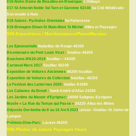
016-Notre-Dame de Beaulieu-en-Rouergue:
L’Abbaye
017-St Antonin Noble Val Tarn et Garonne 82140
Sa Cité Médiévale-
Son moulin à Noix
018-Salses- Pyrénées Orientales
Sa Forteresse
019-Bretagne-Dinan-St Malo-Mont St Michel
-Villes et Paysages
005-Expositions / Manifestations/Parcs/Musées
Les Epouvantails
Nadaillac de Rouge-46350
Bicentenaire du Pont Louis Vicat :
Souillac-46200
Bouchons-RN20-2019
Souillac – 46200
Carnaval Mars 2017
Souillac 46200
Exposition de Voitures Anciennes
46200-Souillac
Exposition de Voitures de Collection
Souillac- 46200
Le Festival des Lanternes 2020:
Gaillac 81600
Les Cabanes du Breuil :
Saint-André-d’Allas 24200
Les Jardins du Manoir d’Eyrignac:
24590 Salignac-Eyvigues
Musée « La Rue du Temps qui Passe »
24220-Allas-les-Mines
Odyssée Dordonha du 8 au 16 Avril 2023
Lanzac- Souillac-St Julien de
Lampon
Préhisto-Dino-Parc:
Lacave 46200
006-Photos de nature Paysages fleurs