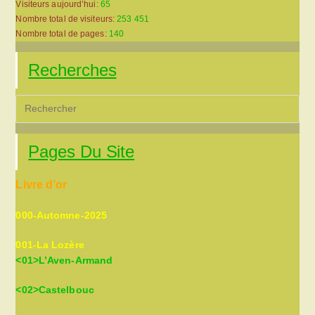
Visiteurs aujourd’hui:
65
Nombre total de visiteurs:
253 451
Nombre total de pages:
140
Recherches
Pre
Es
to
Pages Du Site
clo
the
Livre d’or
sea
pan
000-Automne-2025
001-La Lozère
<01>L’Aven-Armand
<02>Castelbouc