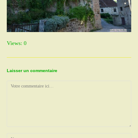
Views: 0
Laisser un commentaire
Comment
Enter