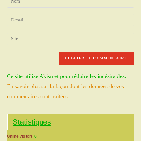
your
name
Enter
or
your
username
email
Saisir
to
address
l’URL
comment
to
de
comment
votre
site
Ce site utilise Akismet pour réduire les indésirables.
(facultatif)
En savoir plus sur la façon dont les données de vos
commentaires sont traitées
.
Statistiques
Online Visitors:
0