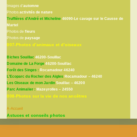
Images d’
automne
Photos
activités de nature
Truffières d’André et Micheline
46090-Le cavage sur le Causse de
Martel
Photos de
fleurs
Photos de
paysage
007-Photos d’animaux et d’oiseaux
Biches Souillac
46200-Souillac
Domaine de La Forge
46200-Souillac
Forêt des Singes :
Rocamadour 46240
L’Ecoparc du Rocher des Aigles
Rocamadour – 46240
Les Oiseaux de mon Jardin
Souillac – 46200
Parc Animalier :
Mazeyrolles – 24550
008-Photos sur la vie de nos ancêtres
A-Accueil
Astuces et conseils photos