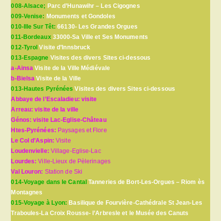
008-Alsace;
Parc d’Hunawihr – Les Cigognes
009-Venise:
Monuments et Gondoles
010-Ille Sur Têt:
66130- Les Grandes Orgues
011-Bordeaux
33000-Sa Ville et Ses Monuments
012-Tyrol
Visite d’Innsbruck
013-Espagne
Visites des divers Sites ci-dessous
a-Ainsa
Visite de la Ville Médiévale
b-Bielsa
Visite de la Ville
013-Hautes Pyrénées
Visites des divers Sites ci-dessous
Abbaye de l’Escaladieu: visite
Arreau: visite de la ville
Génos: visite Lac-Eglise-Château
Htes-Pyrénées:
Paysages et Flore
Le Col d’Aspin:
Visite
Loudenvielle:
Village-Eglise-Lac
Lourdes:
Ville-Lieux de Pèlerinages
Val Louron:
Station de Ski
014-Voyage dans le Cantal
Tanneries de Bort-Les-Orgues – Riom ès
Montagnes
015-Voyage à Lyon:
Basilique de Fourvière-Cathédrale St Jean-Les
Traboules-La Croix Rousse- l’Arbresle et le Musée des Canuts