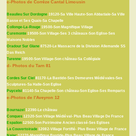
c-Photos de Corrèze Cantal Limousin
Beaulieu Sur Dordogne
19120-Sa Ville Haute-Son Abbatiale-Sa Ville
Basse et Ses Quais-Sa Chapelle
Collonge-La-Rouge
19500-Son Magnifique Village
Curemonte
19500-Son Village-Ses 3 châteaux-Son Eglise-Ses
Maisons Nobles
Oradour Sur Glane
87520-Le Massacre de la Division Allemande SS
Das Reich
Turenne
19500-Son Village-Son château-Sa Collégiale
d- Photos du Tarn 81
Cordes Sur Ciel
81170-La Bastide-Ses Demeures Médiévales-Ses
Sculptures-Sa Halle-Son Eglise
Puycelsi
81140-Sa Chapelle-Son château-Son Eglise-Ses Remparts
e-Photos de l’Aveyron 12
Bournazel
12390-Le château
Conques
12320-Son Village Médiéval- Plus Beau Village De France
Espalion
12500-Son Patrimoine Ancien classé-Ses Eglises
La Couvertoirade
12082-Village Fortifié- Plus Beau Village de France
Najac
12270-Magnifique Bastide-Plus Beau Village de France