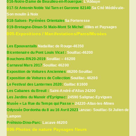
016-Notre-Dame de Beaulieu-en-Rouergue:
L’Abbaye
017-St Antonin Noble Val Tarn et Garonne 82140
Sa Cité Médiévale-
Son moulin à Noix
018-Salses- Pyrénées Orientales
Sa Forteresse
019-Bretagne-Dinan-St Malo-Mont St Michel
-Villes et Paysages
005-Expositions / Manifestations/Parcs/Musées
Les Epouvantails
Nadaillac de Rouge-46350
Bicentenaire du Pont Louis Vicat :
Souillac-46200
Bouchons-RN20-2019
Souillac – 46200
Carnaval Mars 2017
Souillac 46200
Exposition de Voitures Anciennes
46200-Souillac
Exposition de Voitures de Collection
Souillac- 46200
Le Festival des Lanternes 2020:
Gaillac 81600
Les Cabanes du Breuil :
Saint-André-d’Allas 24200
Les Jardins du Manoir d’Eyrignac:
24590 Salignac-Eyvigues
Musée « La Rue du Temps qui Passe »
24220-Allas-les-Mines
Odyssée Dordonha du 8 au 16 Avril 2023
Lanzac- Souillac-St Julien de
Lampon
Préhisto-Dino-Parc:
Lacave 46200
006-Photos de nature Paysages fleurs