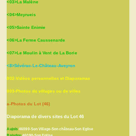
<03>La Malène
<04>Meyrueis
<05>Sainte Enimie
<06>La Ferme Caussenarde
<07>Le Moulin à Vent de La Borie
<8>Sévérac-Le-Château-Aveyron
002-Vidéos personnelles et Diaporamas
003-Photos de villages ou de villes
a-Photos du Lot (46)
Diaporama de divers sites du Lot 46
Aujols
46090-Son Village-Son château-Son Eglise
Baladou
46090-Son Eglise