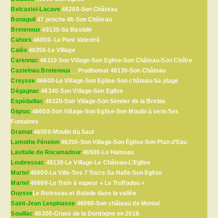
Belcastel-Lacave
46200-Son Château
Bonaguil
47 proche 46-Son Château
Bretenoux
46130-Sa Bastide
Cahors
46000- Le Pont Valentré
Calès
46350-Le Village
Carennac
46110 Son Village-Son Eglise-Son Château-Son Cloître
Castelnau Bretenoux
__Prudhomat 46130-Son Château
Creysse
46600-Le Village-Son Eglise-Son château-Sa plage
Dégagnac
46340-Son Village-Son Eglise
Espédaillac
46320-Son Village-Son Sentier de la Brebis
Gignac
46600-Son Village-Son Eglise-Son Moulin à vent-Ses
Fontaines
Gramat
46500-Moulin du Saut
Lamothe Fénelon
46350-Son Village-Son Église-Son Plan d’Eau
Lavitalie de Rocamadour
46500-Le Hameau
Loubressac
46130-Le Village-Le Château-L’Eglise
Martel
46600-La Ville-Ses 7 Tours-Sa Halle-Son Eglise
Martel
46600-Le Train à vapeur « Le Truffadou »
Ouysse
Le Ruisseau et Balade dans la vallée
Saint-Jean Lespinasse
46090-Son château de Montal
Souillac
46200-Crues de la Dordogne en 2018