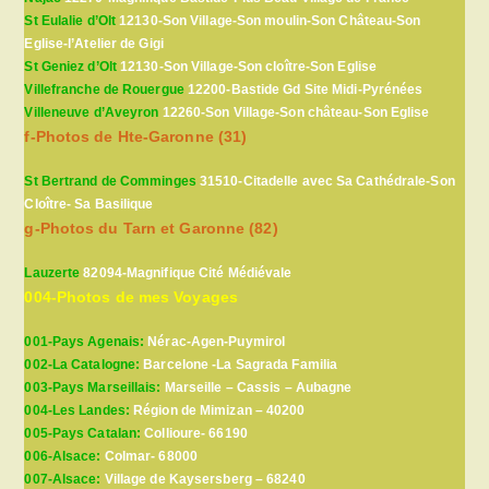
St Eulalie d’Olt
12130-Son Village-Son moulin-Son Château-Son
Eglise-l’Atelier de Gigi
St Geniez d’Olt
12130-Son Village-Son cloître-Son Eglise
Villefranche de Rouergue
12200-Bastide Gd Site Midi-Pyrénées
Villeneuve d’Aveyron
12260-Son Village-Son château-Son Eglise
f-Photos de Hte-Garonne (31)
St Bertrand de Comminges
31510-Citadelle avec Sa Cathédrale-Son
Cloître- Sa Basilique
g-Photos du Tarn et Garonne (82)
Lauzerte
82094-Magnifique Cité Médiévale
004-Photos de mes Voyages
001-Pays Agenais:
Nérac-Agen-Puymirol
002-La Catalogne:
Barcelone -La Sagrada Familia
003-Pays Marseillais:
Marseille – Cassis – Aubagne
004-Les Landes:
Région de Mimizan – 40200
005-Pays Catalan:
Collioure- 66190
006-Alsace:
Colmar- 68000
007-Alsace:
Village de Kaysersberg – 68240