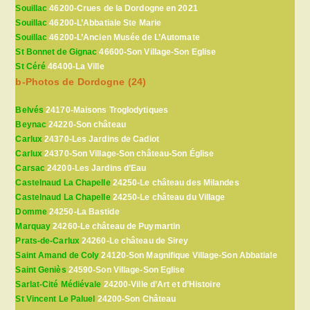
Souillac
46200-Crues de la Dordogne en 2021
Souillac
46200-L’Abbatiale Ste Marie
Souillac
46200-L’Ancien Musée de L’Automate
St Bonnet de Gignac
46600-Son Village-Son Eglise
St Céré
46400-La Ville
b-Photos de Dordogne (24)
Belvés
24170-Maisons Troglodytiques
Beynac
24220-Son château
Carlux
24370-Les Jardins de Cadiot
Carlux
24370-Son Village-Son château-Son Église
Carsac
24200-Les Jardins d’Eau
Castelnaud La Chapelle
24250-Le château des Milandes
Castelnaud La Chapelle
24250-Le château du Village
Domme
24250-La Bastide
Marquay
24260-Le château de Puymartin
Prats-de-Carlux
24260-Le château de Sirey
Saint Amand de Coly
24120-Son Magnifique Village-Son Abbatiale
Saint Geniès
24590-Son Village-Son Eglise
Sarlat-Cité Médiévale
24200-Ville d’Art et d’Histoire
St Vincent Le Paluel
24200-Son Château