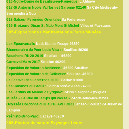
016-Notre-Dame de Beaulieu-en-Rouergue:
L’Abbaye
017-St Antonin Noble Val Tarn et Garonne 82140
Sa Cité Médiévale-
Son moulin à Noix
018-Salses- Pyrénées Orientales
Sa Forteresse
019-Bretagne-Dinan-St Malo-Mont St Michel
-Villes et Paysages
005-Expositions / Manifestations/Parcs/Musées
Les Epouvantails
Nadaillac de Rouge-46350
Bicentenaire du Pont Louis Vicat :
Souillac-46200
Bouchons-RN20-2019
Souillac – 46200
Carnaval Mars 2017
Souillac 46200
Exposition de Voitures Anciennes
46200-Souillac
Exposition de Voitures de Collection
Souillac- 46200
Le Festival des Lanternes 2020:
Gaillac 81600
Les Cabanes du Breuil :
Saint-André-d’Allas 24200
Les Jardins du Manoir d’Eyrignac:
24590 Salignac-Eyvigues
Musée « La Rue du Temps qui Passe »
24220-Allas-les-Mines
Odyssée Dordonha du 8 au 16 Avril 2023
Lanzac- Souillac-St Julien de
Lampon
Préhisto-Dino-Parc:
Lacave 46200
006-Photos de nature Paysages fleurs