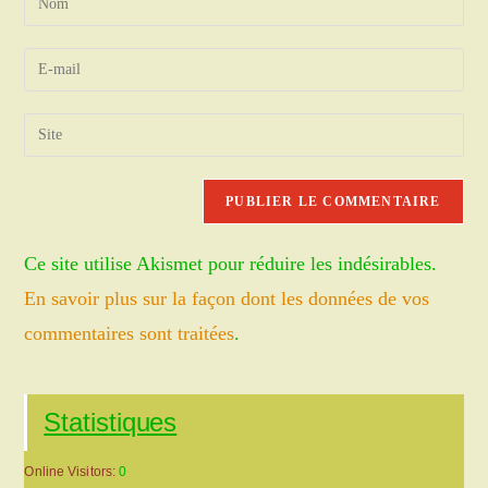
your
name
Enter
or
your
username
email
Saisir
to
address
l’URL
comment
to
de
comment
votre
site
Ce site utilise Akismet pour réduire les indésirables.
(facultatif)
En savoir plus sur la façon dont les données de vos
commentaires sont traitées
.
Statistiques
Online Visitors:
0