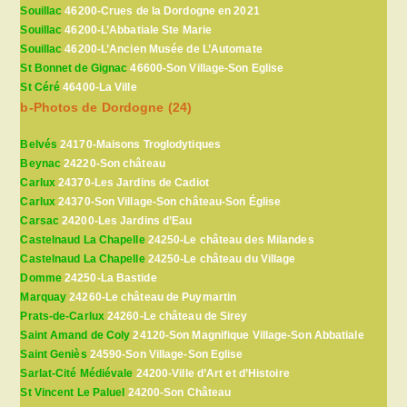
Souillac
46200-Crues de la Dordogne en 2021
Souillac
46200-L’Abbatiale Ste Marie
Souillac
46200-L’Ancien Musée de L’Automate
St Bonnet de Gignac
46600-Son Village-Son Eglise
St Céré
46400-La Ville
b-Photos de Dordogne (24)
Belvés
24170-Maisons Troglodytiques
Beynac
24220-Son château
Carlux
24370-Les Jardins de Cadiot
Carlux
24370-Son Village-Son château-Son Église
Carsac
24200-Les Jardins d’Eau
Castelnaud La Chapelle
24250-Le château des Milandes
Castelnaud La Chapelle
24250-Le château du Village
Domme
24250-La Bastide
Marquay
24260-Le château de Puymartin
Prats-de-Carlux
24260-Le château de Sirey
Saint Amand de Coly
24120-Son Magnifique Village-Son Abbatiale
Saint Geniès
24590-Son Village-Son Eglise
Sarlat-Cité Médiévale
24200-Ville d’Art et d’Histoire
St Vincent Le Paluel
24200-Son Château