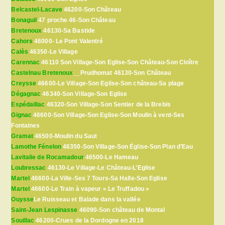
Belcastel-Lacave
46200-Son Château
Bonaguil
47 proche 46-Son Château
Bretenoux
46130-Sa Bastide
Cahors
46000- Le Pont Valentré
Calès
46350-Le Village
Carennac
46110 Son Village-Son Eglise-Son Château-Son Cloître
Castelnau Bretenoux
__Prudhomat 46130-Son Château
Creysse
46600-Le Village-Son Eglise-Son château-Sa plage
Dégagnac
46340-Son Village-Son Eglise
Espédaillac
46320-Son Village-Son Sentier de la Brebis
Gignac
46600-Son Village-Son Eglise-Son Moulin à vent-Ses
Fontaines
Gramat
46500-Moulin du Saut
Lamothe Fénelon
46350-Son Village-Son Église-Son Plan d’Eau
Lavitalie de Rocamadour
46500-Le Hameau
Loubressac
46130-Le Village-Le Château-L’Eglise
Martel
46600-La Ville-Ses 7 Tours-Sa Halle-Son Eglise
Martel
46600-Le Train à vapeur « Le Truffadou »
Ouysse
Le Ruisseau et Balade dans la vallée
Saint-Jean Lespinasse
46090-Son château de Montal
Souillac
46200-Crues de la Dordogne en 2018