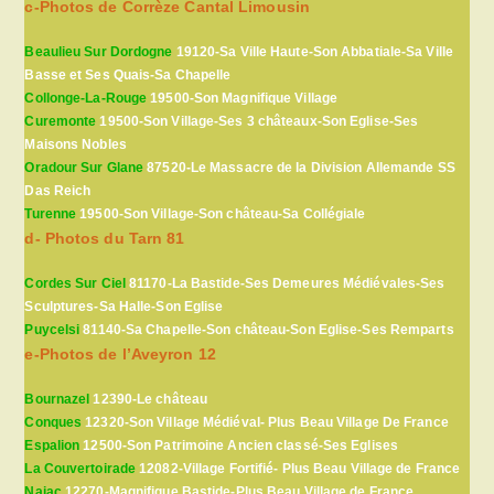
c-Photos de Corrèze Cantal Limousin
Beaulieu Sur Dordogne
19120-Sa Ville Haute-Son Abbatiale-Sa Ville
Basse et Ses Quais-Sa Chapelle
Collonge-La-Rouge
19500-Son Magnifique Village
Curemonte
19500-Son Village-Ses 3 châteaux-Son Eglise-Ses
Maisons Nobles
Oradour Sur Glane
87520-Le Massacre de la Division Allemande SS
Das Reich
Turenne
19500-Son Village-Son château-Sa Collégiale
d- Photos du Tarn 81
Cordes Sur Ciel
81170-La Bastide-Ses Demeures Médiévales-Ses
Sculptures-Sa Halle-Son Eglise
Puycelsi
81140-Sa Chapelle-Son château-Son Eglise-Ses Remparts
e-Photos de l’Aveyron 12
Bournazel
12390-Le château
Conques
12320-Son Village Médiéval- Plus Beau Village De France
Espalion
12500-Son Patrimoine Ancien classé-Ses Eglises
La Couvertoirade
12082-Village Fortifié- Plus Beau Village de France
Najac
12270-Magnifique Bastide-Plus Beau Village de France