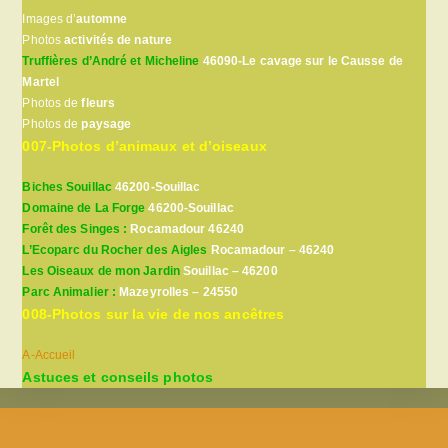
Images d’
automne
Photos
activités de nature
Truffières d’André et Micheline
46090-Le cavage sur le Causse de
Martel
Photos de
fleurs
Photos de
paysage
007-Photos d’animaux et d’oiseaux
Biches Souillac
46200-Souillac
Domaine de La Forge
46200-Souillac
Forêt des Singes :
Rocamadour 46240
L’Ecoparc du Rocher des Aigles
Rocamadour – 46240
Les Oiseaux de mon Jardin
Souillac – 46200
Parc Animalier :
Mazeyrolles – 24550
008-Photos sur la vie de nos ancêtres
A-Accueil
Astuces et conseils photos