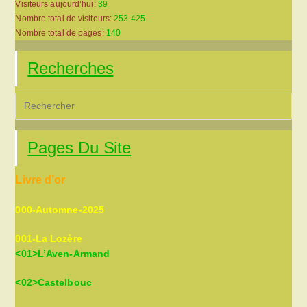
Visiteurs aujourd’hui:
39
Nombre total de visiteurs:
253 425
Nombre total de pages:
140
Recherches
Pre
Es
to
Pages Du Site
clo
the
Livre d’or
sea
pan
000-Automne-2025
001-La Lozère
<01>L’Aven-Armand
<02>Castelbouc