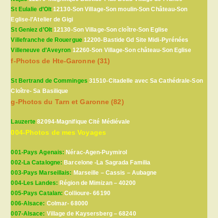
St Eulalie d’Olt
12130-Son Village-Son moulin-Son Château-Son
Eglise-l’Atelier de Gigi
St Geniez d’Olt
12130-Son Village-Son cloître-Son Eglise
Villefranche de Rouergue
12200-Bastide Gd Site Midi-Pyrénées
Villeneuve d’Aveyron
12260-Son Village-Son château-Son Eglise
f-Photos de Hte-Garonne (31)
St Bertrand de Comminges
31510-Citadelle avec Sa Cathédrale-Son
Cloître- Sa Basilique
g-Photos du Tarn et Garonne (82)
Lauzerte
82094-Magnifique Cité Médiévale
004-Photos de mes Voyages
001-Pays Agenais:
Nérac-Agen-Puymirol
002-La Catalogne:
Barcelone -La Sagrada Familia
003-Pays Marseillais:
Marseille – Cassis – Aubagne
004-Les Landes:
Région de Mimizan – 40200
005-Pays Catalan:
Collioure- 66190
006-Alsace:
Colmar- 68000
007-Alsace:
Village de Kaysersberg – 68240