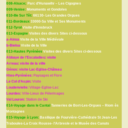
008-Alsace;
Parc d’Hunawihr – Les Cigognes
009-Venise:
Monuments et Gondoles
010-Ille Sur Têt:
66130- Les Grandes Orgues
011-Bordeaux
33000-Sa Ville et Ses Monuments
012-Tyrol
Visite d’Innsbruck
013-Espagne
Visites des divers Sites ci-dessous
a-Ainsa
Visite de la Ville Médiévale
b-Bielsa
Visite de la Ville
013-Hautes Pyrénées
Visites des divers Sites ci-dessous
Abbaye de l’Escaladieu: visite
Arreau: visite de la ville
Génos: visite Lac-Eglise-Château
Htes-Pyrénées:
Paysages et Flore
Le Col d’Aspin:
Visite
Loudenvielle:
Village-Eglise-Lac
Lourdes:
Ville-Lieux de Pèlerinages
Val Louron:
Station de Ski
014-Voyage dans le Cantal
Tanneries de Bort-Les-Orgues – Riom ès
Montagnes
015-Voyage à Lyon:
Basilique de Fourvière-Cathédrale St Jean-Les
Traboules-La Croix Rousse- l’Arbresle et le Musée des Canuts