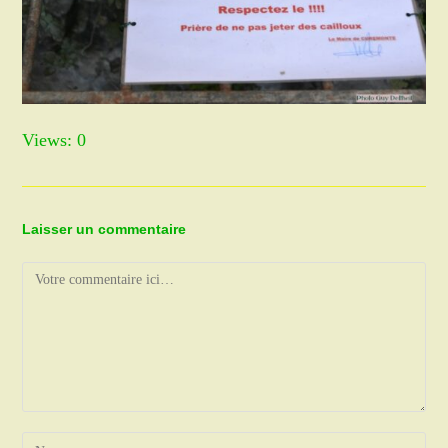
Views: 0
Laisser un commentaire
Comment
Enter