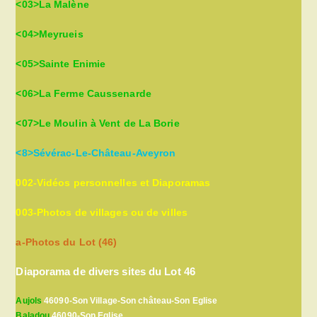
<03>La Malène
<04>Meyrueis
<05>Sainte Enimie
<06>La Ferme Caussenarde
<07>Le Moulin à Vent de La Borie
<8>Sévérac-Le-Château-Aveyron
002-Vidéos personnelles et Diaporamas
003-Photos de villages ou de villes
a-Photos du Lot (46)
Diaporama de divers sites du Lot 46
Aujols
46090-Son Village-Son château-Son Eglise
Baladou
46090-Son Eglise