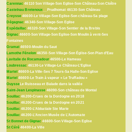
Carennac
46110 Son Village-Son Eglise-Son Château-Son Cloître
Castelnau Bretenoux
__Prudhomat 46130-Son Château
Creysse
46600-Le Village-Son Eglise-Son château-Sa plage
Dégagnac
46340-Son Village-Son Eglise
Espédaillac
46320-Son Village-Son Sentier de la Brebis
Gignac
46600-Son Village-Son Eglise-Son Moulin à vent-Ses
Fontaines
Gramat
46500-Moulin du Saut
Lamothe Fénelon
46350-Son Village-Son Église-Son Plan d’Eau
Lavitalie de Rocamadour
46500-Le Hameau
Loubressac
46130-Le Village-Le Château-L’Eglise
Martel
46600-La Ville-Ses 7 Tours-Sa Halle-Son Eglise
Martel
46600-Le Train à vapeur « Le Truffadou »
Ouysse
Le Ruisseau et Balade dans la vallée
Saint-Jean Lespinasse
46090-Son château de Montal
Souillac
46200-Crues de la Dordogne en 2018
Souillac
46200-Crues de la Dordogne en 2021
Souillac
46200-L’Abbatiale Ste Marie
Souillac
46200-L’Ancien Musée de L’Automate
St Bonnet de Gignac
46600-Son Village-Son Eglise
St Céré
46400-La Ville