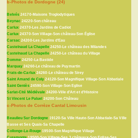
b-Photos de Dordogne (24)
Belvés
24170-Maisons Troglodytiques
Beynac
24220-Son château
Carlux
24370-Les Jardins de Cadiot
Carlux
24370-Son Village-Son château-Son Église
Carsac
24200-Les Jardins d’Eau
Castelnaud La Chapelle
24250-Le château des Milandes
Castelnaud La Chapelle
24250-Le château du Village
Domme
24250-La Bastide
Marquay
24260-Le château de Puymartin
Prats-de-Carlux
24260-Le château de Sirey
Saint Amand de Coly
24120-Son Magnifique Village-Son Abbatiale
Saint Geniès
24590-Son Village-Son Eglise
Sarlat-Cité Médiévale
24200-Ville d’Art et d’Histoire
St Vincent Le Paluel
24200-Son Château
c-Photos de Corrèze Cantal Limousin
Beaulieu Sur Dordogne
19120-Sa Ville Haute-Son Abbatiale-Sa Ville
Basse et Ses Quais-Sa Chapelle
Collonge-La-Rouge
19500-Son Magnifique Village
Curemonte
19500-Son Village-Ses 3 châteaux-Son Eglise-Ses