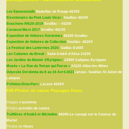
Les Epouvantails
Nadaillac de Rouge-46350
Bicentenaire du Pont Louis Vicat :
Souillac-46200
Bouchons-RN20-2019
Souillac – 46200
Carnaval Mars 2017
Souillac 46200
Exposition de Voitures Anciennes
46200-Souillac
Exposition de Voitures de Collection
Souillac- 46200
Le Festival des Lanternes 2020:
Gaillac 81600
Les Cabanes du Breuil :
Saint-André-d’Allas 24200
Les Jardins du Manoir d’Eyrignac:
24590 Salignac-Eyvigues
Musée « La Rue du Temps qui Passe »
24220-Allas-les-Mines
Odyssée Dordonha du 8 au 16 Avril 2023
Lanzac- Souillac-St Julien de
Lampon
Préhisto-Dino-Parc:
Lacave 46200
006-Photos de nature Paysages fleurs
Images d’
automne
Photos
activités de nature
Truffières d’André et Micheline
46090-Le cavage sur le Causse de
Martel
Photos de
fleurs