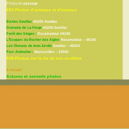
Photos de
paysage
007-Photos d’animaux et d’oiseaux
Biches Souillac
46200-Souillac
Domaine de La Forge
46200-Souillac
Forêt des Singes :
Rocamadour 46240
L’Ecoparc du Rocher des Aigles
Rocamadour – 46240
Les Oiseaux de mon Jardin
Souillac – 46200
Parc Animalier :
Mazeyrolles – 24550
008-Photos sur la vie de nos ancêtres
A-Accueil
Astuces et conseils photos