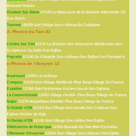
Maisons Nobles
Oradour Sur Glane
87520-Le Massacre de la Division Allemande SS
Das Reich
Turenne
19500-Son Village-Son château-Sa Collégiale
d- Photos du Tarn 81
Cordes Sur Ciel
81170-La Bastide-Ses Demeures Médiévales-Ses
Sculptures-Sa Halle-Son Eglise
Puycelsi
81140-Sa Chapelle-Son château-Son Eglise-Ses Remparts
e-Photos de l’Aveyron 12
Bournazel
12390-Le château
Conques
12320-Son Village Médiéval- Plus Beau Village De France
Espalion
12500-Son Patrimoine Ancien classé-Ses Eglises
La Couvertoirade
12082-Village Fortifié- Plus Beau Village de France
Najac
12270-Magnifique Bastide-Plus Beau Village de France
St Eulalie d’Olt
12130-Son Village-Son moulin-Son Château-Son
Eglise-l’Atelier de Gigi
St Geniez d’Olt
12130-Son Village-Son cloître-Son Eglise
Villefranche de Rouergue
12200-Bastide Gd Site Midi-Pyrénées
Villeneuve d’Aveyron
12260-Son Village-Son château-Son Eglise