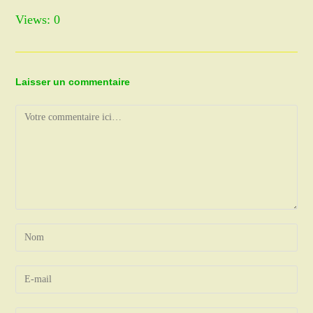
Views: 0
Laisser un commentaire
Comment
Enter
your
name
Enter
or
your
username
email