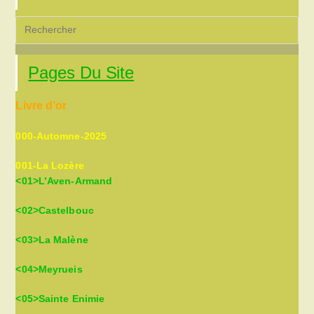
Pre
Es
to
Pages Du Site
clo
the
Livre d’or
sea
pan
000-Automne-2025
001-La Lozère
<01>L’Aven-Armand
<02>Castelbouc
<03>La Malène
<04>Meyrueis
<05>Sainte Enimie