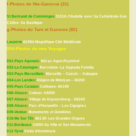
f-Photos de Hte-Garonne (31)
St Bertrand de Comminges
31510-Citadelle avec Sa Cathédrale-Son
Cloître- Sa Basilique
g-Photos du Tarn et Garonne (82)
Lauzerte
82094-Magnifique Cité Médiévale
004-Photos de mes Voyages
001-Pays Agenais:
Nérac-Agen-Puymirol
002-La Catalogne:
Barcelone -La Sagrada Familia
003-Pays Marseillais:
Marseille – Cassis – Aubagne
004-Les Landes:
Région de Mimizan – 40200
005-Pays Catalan:
Collioure- 66190
006-Alsace:
Colmar- 68000
007-Alsace:
Village de Kaysersberg – 68240
008-Alsace;
Parc d’Hunawihr – Les Cigognes
009-Venise:
Monuments et Gondoles
010-Ille Sur Têt:
66130- Les Grandes Orgues
011-Bordeaux
33000-Sa Ville et Ses Monuments
012-Tyrol
Visite d’Innsbruck