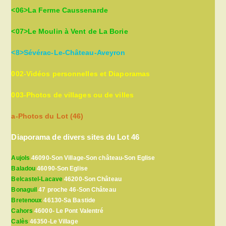
<06>La Ferme Caussenarde
<07>Le Moulin à Vent de La Borie
<8>Sévérac-Le-Château-Aveyron
002-Vidéos personnelles et Diaporamas
003-Photos de villages ou de villes
a-Photos du Lot (46)
Diaporama de divers sites du Lot 46
Aujols
46090-Son Village-Son château-Son Eglise
Baladou
46090-Son Eglise
Belcastel-Lacave
46200-Son Château
Bonaguil
47 proche 46-Son Château
Bretenoux
46130-Sa Bastide
Cahors
46000- Le Pont Valentré
Calès
46350-Le Village