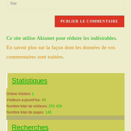
Saisir
to
address
l’URL
comment
to
de
comment
votre
site
Ce site utilise Akismet pour réduire les indésirables.
(facultatif)
En savoir plus sur la façon dont les données de vos
commentaires sont traitées
.
Statistiques
Online Visitors:
1
Visiteurs aujourd’hui:
40
Nombre total de visiteurs:
253 426
Nombre total de pages:
140
Recherches