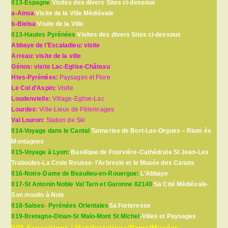
013-Espagne
Visites des divers Sites ci-dessous
a-Ainsa
Visite de la Ville Médiévale
b-Bielsa
Visite de la Ville
013-Hautes Pyrénées
Visites des divers Sites ci-dessous
Abbaye de l’Escaladieu: visite
Arreau: visite de la ville
Génos: visite Lac-Eglise-Château
Htes-Pyrénées:
Paysages et Flore
Le Col d’Aspin:
Visite
Loudenvielle:
Village-Eglise-Lac
Lourdes:
Ville-Lieux de Pèlerinages
Val Louron:
Station de Ski
014-Voyage dans le Cantal
Tanneries de Bort-Les-Orgues – Riom ès
Montagnes
015-Voyage à Lyon:
Basilique de Fourvière-Cathédrale St Jean-Les
Traboules-La Croix Rousse- l’Arbresle et le Musée des Canuts
016-Notre-Dame de Beaulieu-en-Rouergue:
L’Abbaye
017-St Antonin Noble Val Tarn et Garonne 82140
Sa Cité Médiévale-
Son moulin à Noix
018-Salses- Pyrénées Orientales
Sa Forteresse
019-Bretagne-Dinan-St Malo-Mont St Michel
-Villes et Paysages
005-Expositions / Manifestations/Parcs/Musées