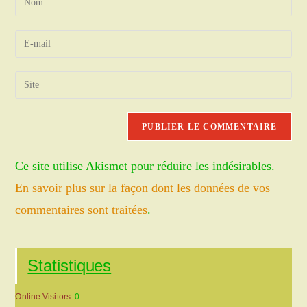
your
name
Enter
or
your
username
email
Saisir
to
address
l’URL
comment
to
de
comment
votre
site
Ce site utilise Akismet pour réduire les indésirables.
(facultatif)
En savoir plus sur la façon dont les données de vos
commentaires sont traitées
.
Statistiques
Online Visitors:
0