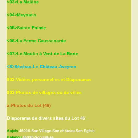
<03>La Malène
<04>Meyrueis
<05>Sainte Enimie
<06>La Ferme Caussenarde
<07>Le Moulin à Vent de La Borie
<8>Sévérac-Le-Château-Aveyron
002-Vidéos personnelles et Diaporamas
003-Photos de villages ou de villes
a-Photos du Lot (46)
Diaporama de divers sites du Lot 46
Aujols
46090-Son Village-Son château-Son Eglise
Baladou
46090-Son Eglise