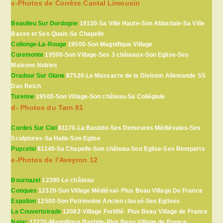
c-Photos de Corrèze Cantal Limousin
Beaulieu Sur Dordogne
19120-Sa Ville Haute-Son Abbatiale-Sa Ville
Basse et Ses Quais-Sa Chapelle
Collonge-La-Rouge
19500-Son Magnifique Village
Curemonte
19500-Son Village-Ses 3 châteaux-Son Eglise-Ses
Maisons Nobles
Oradour Sur Glane
87520-Le Massacre de la Division Allemande SS
Das Reich
Turenne
19500-Son Village-Son château-Sa Collégiale
d- Photos du Tarn 81
Cordes Sur Ciel
81170-La Bastide-Ses Demeures Médiévales-Ses
Sculptures-Sa Halle-Son Eglise
Puycelsi
81140-Sa Chapelle-Son château-Son Eglise-Ses Remparts
e-Photos de l’Aveyron 12
Bournazel
12390-Le château
Conques
12320-Son Village Médiéval- Plus Beau Village De France
Espalion
12500-Son Patrimoine Ancien classé-Ses Eglises
La Couvertoirade
12082-Village Fortifié- Plus Beau Village de France
Najac
12270-Magnifique Bastide-Plus Beau Village de France