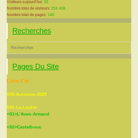
Visiteurs aujourd’hui:
32
Nombre total de visiteurs:
253 418
Nombre total de pages:
140
Recherches
Pre
Es
to
Pages Du Site
clo
the
Livre d’or
sea
pan
000-Automne-2025
001-La Lozère
<01>L’Aven-Armand
<02>Castelbouc