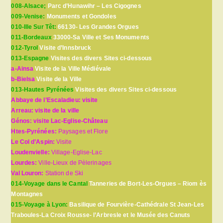
008-Alsace;
Parc d’Hunawihr – Les Cigognes
009-Venise:
Monuments et Gondoles
010-Ille Sur Têt:
66130- Les Grandes Orgues
011-Bordeaux
33000-Sa Ville et Ses Monuments
012-Tyrol
Visite d’Innsbruck
013-Espagne
Visites des divers Sites ci-dessous
a-Ainsa
Visite de la Ville Médiévale
b-Bielsa
Visite de la Ville
013-Hautes Pyrénées
Visites des divers Sites ci-dessous
Abbaye de l’Escaladieu: visite
Arreau: visite de la ville
Génos: visite Lac-Eglise-Château
Htes-Pyrénées:
Paysages et Flore
Le Col d’Aspin:
Visite
Loudenvielle:
Village-Eglise-Lac
Lourdes:
Ville-Lieux de Pèlerinages
Val Louron:
Station de Ski
014-Voyage dans le Cantal
Tanneries de Bort-Les-Orgues – Riom ès
Montagnes
015-Voyage à Lyon:
Basilique de Fourvière-Cathédrale St Jean-Les
Traboules-La Croix Rousse- l’Arbresle et le Musée des Canuts