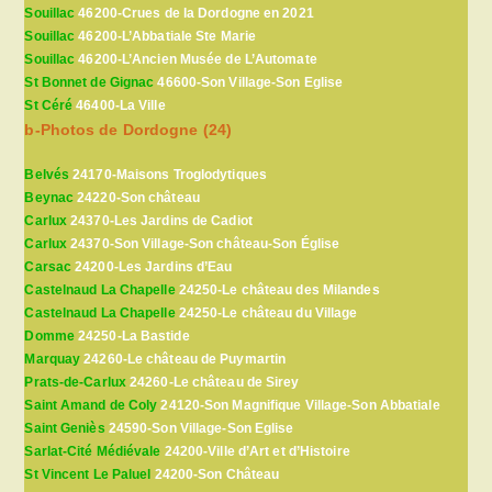
Souillac
46200-Crues de la Dordogne en 2021
Souillac
46200-L’Abbatiale Ste Marie
Souillac
46200-L’Ancien Musée de L’Automate
St Bonnet de Gignac
46600-Son Village-Son Eglise
St Céré
46400-La Ville
b-Photos de Dordogne (24)
Belvés
24170-Maisons Troglodytiques
Beynac
24220-Son château
Carlux
24370-Les Jardins de Cadiot
Carlux
24370-Son Village-Son château-Son Église
Carsac
24200-Les Jardins d’Eau
Castelnaud La Chapelle
24250-Le château des Milandes
Castelnaud La Chapelle
24250-Le château du Village
Domme
24250-La Bastide
Marquay
24260-Le château de Puymartin
Prats-de-Carlux
24260-Le château de Sirey
Saint Amand de Coly
24120-Son Magnifique Village-Son Abbatiale
Saint Geniès
24590-Son Village-Son Eglise
Sarlat-Cité Médiévale
24200-Ville d’Art et d’Histoire
St Vincent Le Paluel
24200-Son Château