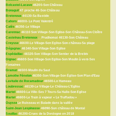
Belcastel-Lacave
46200-Son Château
Bonaguil
47 proche 46-Son Château
Bretenoux
46130-Sa Bastide
Cahors
46000- Le Pont Valentré
Calès
46350-Le Village
Carennac
46110 Son Village-Son Eglise-Son Château-Son Cloître
Castelnau Bretenoux
__Prudhomat 46130-Son Château
Creysse
46600-Le Village-Son Eglise-Son château-Sa plage
Dégagnac
46340-Son Village-Son Eglise
Espédaillac
46320-Son Village-Son Sentier de la Brebis
Gignac
46600-Son Village-Son Eglise-Son Moulin à vent-Ses
Fontaines
Gramat
46500-Moulin du Saut
Lamothe Fénelon
46350-Son Village-Son Église-Son Plan d’Eau
Lavitalie de Rocamadour
46500-Le Hameau
Loubressac
46130-Le Village-Le Château-L’Eglise
Martel
46600-La Ville-Ses 7 Tours-Sa Halle-Son Eglise
Martel
46600-Le Train à vapeur « Le Truffadou »
Ouysse
Le Ruisseau et Balade dans la vallée
Saint-Jean Lespinasse
46090-Son château de Montal
Souillac
46200-Crues de la Dordogne en 2018