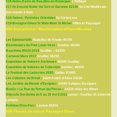
016-Notre-Dame de Beaulieu-en-Rouergue:
L’Abbaye
017-St Antonin Noble Val Tarn et Garonne 82140
Sa Cité Médiévale-
Son moulin à Noix
018-Salses- Pyrénées Orientales
Sa Forteresse
019-Bretagne-Dinan-St Malo-Mont St Michel
-Villes et Paysages
005-Expositions / Manifestations/Parcs/Musées
Les Epouvantails
Nadaillac de Rouge-46350
Bicentenaire du Pont Louis Vicat :
Souillac-46200
Bouchons-RN20-2019
Souillac – 46200
Carnaval Mars 2017
Souillac 46200
Exposition de Voitures Anciennes
46200-Souillac
Exposition de Voitures de Collection
Souillac- 46200
Le Festival des Lanternes 2020:
Gaillac 81600
Les Cabanes du Breuil :
Saint-André-d’Allas 24200
Les Jardins du Manoir d’Eyrignac:
24590 Salignac-Eyvigues
Musée « La Rue du Temps qui Passe »
24220-Allas-les-Mines
Odyssée Dordonha du 8 au 16 Avril 2023
Lanzac- Souillac-St Julien de
Lampon
Préhisto-Dino-Parc:
Lacave 46200
006-Photos de nature Paysages fleurs