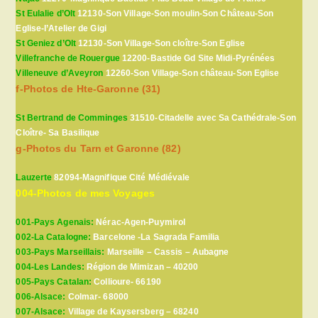
St Eulalie d’Olt
12130-Son Village-Son moulin-Son Château-Son
Eglise-l’Atelier de Gigi
St Geniez d’Olt
12130-Son Village-Son cloître-Son Eglise
Villefranche de Rouergue
12200-Bastide Gd Site Midi-Pyrénées
Villeneuve d’Aveyron
12260-Son Village-Son château-Son Eglise
f-Photos de Hte-Garonne (31)
St Bertrand de Comminges
31510-Citadelle avec Sa Cathédrale-Son
Cloître- Sa Basilique
g-Photos du Tarn et Garonne (82)
Lauzerte
82094-Magnifique Cité Médiévale
004-Photos de mes Voyages
001-Pays Agenais:
Nérac-Agen-Puymirol
002-La Catalogne:
Barcelone -La Sagrada Familia
003-Pays Marseillais:
Marseille – Cassis – Aubagne
004-Les Landes:
Région de Mimizan – 40200
005-Pays Catalan:
Collioure- 66190
006-Alsace:
Colmar- 68000
007-Alsace:
Village de Kaysersberg – 68240