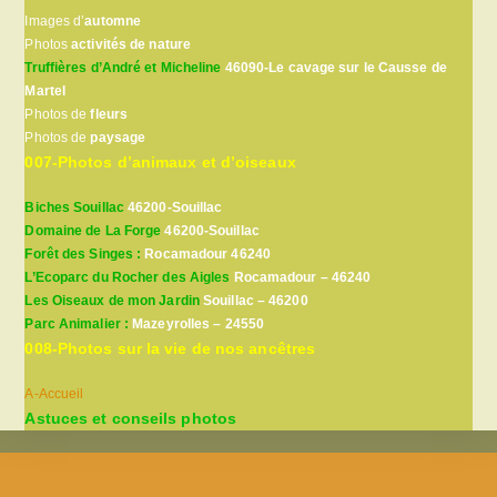
Images d’
automne
Photos
activités de nature
Truffières d’André et Micheline
46090-Le cavage sur le Causse de
Martel
Photos de
fleurs
Photos de
paysage
007-Photos d’animaux et d’oiseaux
Biches Souillac
46200-Souillac
Domaine de La Forge
46200-Souillac
Forêt des Singes :
Rocamadour 46240
L’Ecoparc du Rocher des Aigles
Rocamadour – 46240
Les Oiseaux de mon Jardin
Souillac – 46200
Parc Animalier :
Mazeyrolles – 24550
008-Photos sur la vie de nos ancêtres
A-Accueil
Astuces et conseils photos