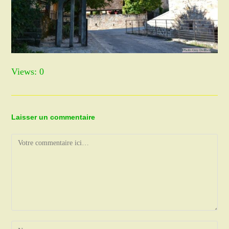
Views: 0
Laisser un commentaire
Comment
Enter