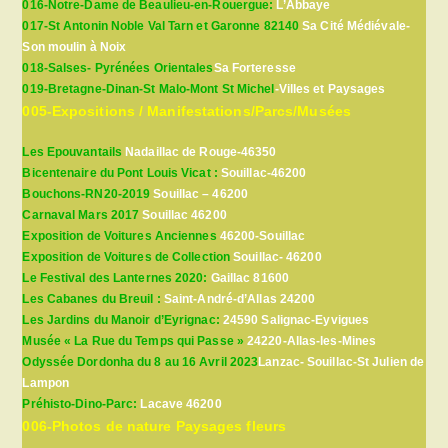
016-Notre-Dame de Beaulieu-en-Rouergue:
L’Abbaye
017-St Antonin Noble Val Tarn et Garonne 82140
Sa Cité Médiévale-
Son moulin à Noix
018-Salses- Pyrénées Orientales
Sa Forteresse
019-Bretagne-Dinan-St Malo-Mont St Michel
-Villes et Paysages
005-Expositions / Manifestations/Parcs/Musées
Les Epouvantails
Nadaillac de Rouge-46350
Bicentenaire du Pont Louis Vicat :
Souillac-46200
Bouchons-RN20-2019
Souillac – 46200
Carnaval Mars 2017
Souillac 46200
Exposition de Voitures Anciennes
46200-Souillac
Exposition de Voitures de Collection
Souillac- 46200
Le Festival des Lanternes 2020:
Gaillac 81600
Les Cabanes du Breuil :
Saint-André-d’Allas 24200
Les Jardins du Manoir d’Eyrignac:
24590 Salignac-Eyvigues
Musée « La Rue du Temps qui Passe »
24220-Allas-les-Mines
Odyssée Dordonha du 8 au 16 Avril 2023
Lanzac- Souillac-St Julien de
Lampon
Préhisto-Dino-Parc:
Lacave 46200
006-Photos de nature Paysages fleurs