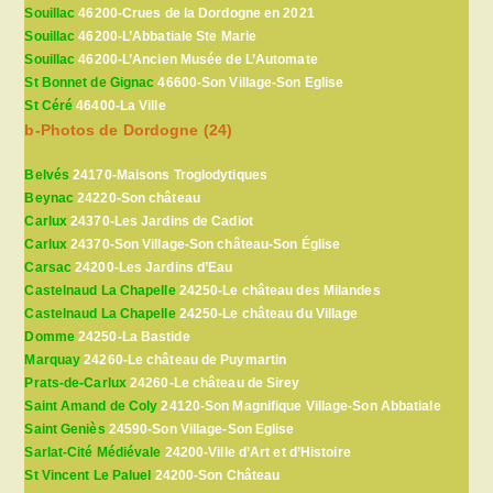
Souillac
46200-Crues de la Dordogne en 2021
Souillac
46200-L’Abbatiale Ste Marie
Souillac
46200-L’Ancien Musée de L’Automate
St Bonnet de Gignac
46600-Son Village-Son Eglise
St Céré
46400-La Ville
b-Photos de Dordogne (24)
Belvés
24170-Maisons Troglodytiques
Beynac
24220-Son château
Carlux
24370-Les Jardins de Cadiot
Carlux
24370-Son Village-Son château-Son Église
Carsac
24200-Les Jardins d’Eau
Castelnaud La Chapelle
24250-Le château des Milandes
Castelnaud La Chapelle
24250-Le château du Village
Domme
24250-La Bastide
Marquay
24260-Le château de Puymartin
Prats-de-Carlux
24260-Le château de Sirey
Saint Amand de Coly
24120-Son Magnifique Village-Son Abbatiale
Saint Geniès
24590-Son Village-Son Eglise
Sarlat-Cité Médiévale
24200-Ville d’Art et d’Histoire
St Vincent Le Paluel
24200-Son Château