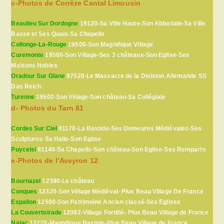
c-Photos de Corrèze Cantal Limousin
Beaulieu Sur Dordogne
19120-Sa Ville Haute-Son Abbatiale-Sa Ville
Basse et Ses Quais-Sa Chapelle
Collonge-La-Rouge
19500-Son Magnifique Village
Curemonte
19500-Son Village-Ses 3 châteaux-Son Eglise-Ses
Maisons Nobles
Oradour Sur Glane
87520-Le Massacre de la Division Allemande SS
Das Reich
Turenne
19500-Son Village-Son château-Sa Collégiale
d- Photos du Tarn 81
Cordes Sur Ciel
81170-La Bastide-Ses Demeures Médiévales-Ses
Sculptures-Sa Halle-Son Eglise
Puycelsi
81140-Sa Chapelle-Son château-Son Eglise-Ses Remparts
e-Photos de l’Aveyron 12
Bournazel
12390-Le château
Conques
12320-Son Village Médiéval- Plus Beau Village De France
Espalion
12500-Son Patrimoine Ancien classé-Ses Eglises
La Couvertoirade
12082-Village Fortifié- Plus Beau Village de France
Najac
12270-Magnifique Bastide-Plus Beau Village de France