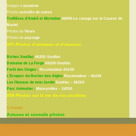
Images d’
automne
Photos
activités de nature
Truffières d’André et Micheline
46090-Le cavage sur le Causse de
Martel
Photos de
fleurs
Photos de
paysage
007-Photos d’animaux et d’oiseaux
Biches Souillac
46200-Souillac
Domaine de La Forge
46200-Souillac
Forêt des Singes :
Rocamadour 46240
L’Ecoparc du Rocher des Aigles
Rocamadour – 46240
Les Oiseaux de mon Jardin
Souillac – 46200
Parc Animalier :
Mazeyrolles – 24550
008-Photos sur la vie de nos ancêtres
A-Accueil
Astuces et conseils photos