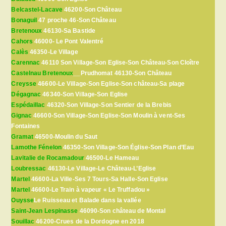
Belcastel-Lacave
46200-Son Château
Bonaguil
47 proche 46-Son Château
Bretenoux
46130-Sa Bastide
Cahors
46000- Le Pont Valentré
Calès
46350-Le Village
Carennac
46110 Son Village-Son Eglise-Son Château-Son Cloître
Castelnau Bretenoux
__Prudhomat 46130-Son Château
Creysse
46600-Le Village-Son Eglise-Son château-Sa plage
Dégagnac
46340-Son Village-Son Eglise
Espédaillac
46320-Son Village-Son Sentier de la Brebis
Gignac
46600-Son Village-Son Eglise-Son Moulin à vent-Ses
Fontaines
Gramat
46500-Moulin du Saut
Lamothe Fénelon
46350-Son Village-Son Église-Son Plan d’Eau
Lavitalie de Rocamadour
46500-Le Hameau
Loubressac
46130-Le Village-Le Château-L’Eglise
Martel
46600-La Ville-Ses 7 Tours-Sa Halle-Son Eglise
Martel
46600-Le Train à vapeur « Le Truffadou »
Ouysse
Le Ruisseau et Balade dans la vallée
Saint-Jean Lespinasse
46090-Son château de Montal
Souillac
46200-Crues de la Dordogne en 2018