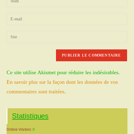
your
name
Enter
or
your
username
email
Saisir
to
address
l’URL
comment
to
de
comment
votre
site
Ce site utilise Akismet pour réduire les indésirables.
(facultatif)
En savoir plus sur la façon dont les données de vos
commentaires sont traitées
.
Statistiques
Online Visitors:
0