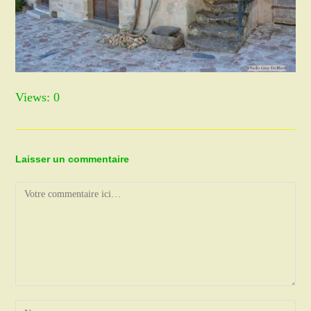
Views: 0
Laisser un commentaire
Comment
Enter