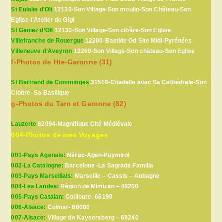
St Eulalie d’Olt
12130-Son Village-Son moulin-Son Château-Son
Eglise-l’Atelier de Gigi
St Geniez d’Olt
12130-Son Village-Son cloître-Son Eglise
Villefranche de Rouergue
12200-Bastide Gd Site Midi-Pyrénées
Villeneuve d’Aveyron
12260-Son Village-Son château-Son Eglise
f-Photos de Hte-Garonne (31)
St Bertrand de Comminges
31510-Citadelle avec Sa Cathédrale-Son
Cloître- Sa Basilique
g-Photos du Tarn et Garonne (82)
Lauzerte
82094-Magnifique Cité Médiévale
004-Photos de mes Voyages
001-Pays Agenais:
Nérac-Agen-Puymirol
002-La Catalogne:
Barcelone -La Sagrada Familia
003-Pays Marseillais:
Marseille – Cassis – Aubagne
004-Les Landes:
Région de Mimizan – 40200
005-Pays Catalan:
Collioure- 66190
006-Alsace:
Colmar- 68000
007-Alsace:
Village de Kaysersberg – 68240