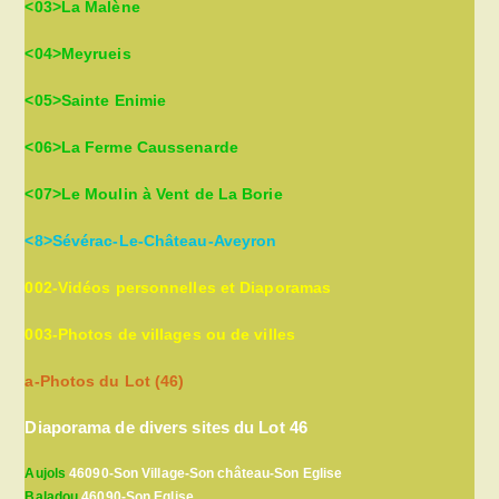
<03>La Malène
<04>Meyrueis
<05>Sainte Enimie
<06>La Ferme Caussenarde
<07>Le Moulin à Vent de La Borie
<8>Sévérac-Le-Château-Aveyron
002-Vidéos personnelles et Diaporamas
003-Photos de villages ou de villes
a-Photos du Lot (46)
Diaporama de divers sites du Lot 46
Aujols
46090-Son Village-Son château-Son Eglise
Baladou
46090-Son Eglise