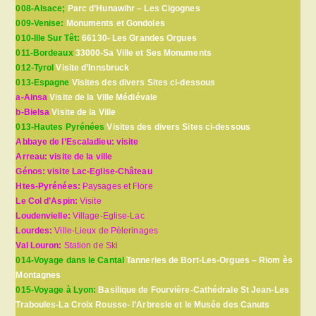
008-Alsace;
Parc d’Hunawihr – Les Cigognes
009-Venise:
Monuments et Gondoles
010-Ille Sur Têt:
66130- Les Grandes Orgues
011-Bordeaux
33000-Sa Ville et Ses Monuments
012-Tyrol
Visite d’Innsbruck
013-Espagne
Visites des divers Sites ci-dessous
a-Ainsa
Visite de la Ville Médiévale
b-Bielsa
Visite de la Ville
013-Hautes Pyrénées
Visites des divers Sites ci-dessous
Abbaye de l’Escaladieu: visite
Arreau: visite de la ville
Génos: visite Lac-Eglise-Château
Htes-Pyrénées:
Paysages et Flore
Le Col d’Aspin:
Visite
Loudenvielle:
Village-Eglise-Lac
Lourdes:
Ville-Lieux de Pèlerinages
Val Louron:
Station de Ski
014-Voyage dans le Cantal
Tanneries de Bort-Les-Orgues – Riom ès
Montagnes
015-Voyage à Lyon:
Basilique de Fourvière-Cathédrale St Jean-Les
Traboules-La Croix Rousse- l’Arbresle et le Musée des Canuts