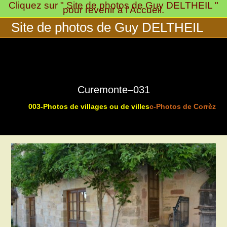
Cliquez sur " Site de photos de Guy DELTHEIL "
Skip
pour revenir à l'Accueil.
to
Site de photos de Guy DELTHEIL
content
Curemonte–031
003-Photos de villages ou de villes
c-Photos de Corrèze 
>
>
>