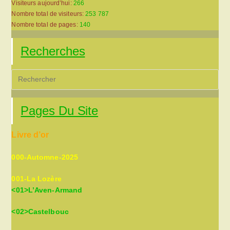
Visiteurs aujourd’hui:
266
Nombre total de visiteurs:
253 787
Nombre total de pages:
140
Recherches
Pre
Es
to
Pages Du Site
clo
the
Livre d’or
sea
pan
000-Automne-2025
001-La Lozère
<01>L’Aven-Armand
<02>Castelbouc