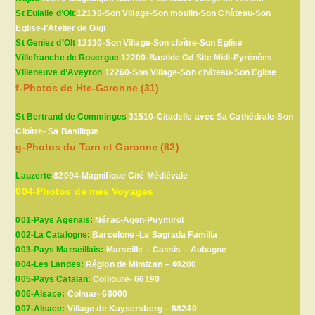
St Eulalie d’Olt
12130-Son Village-Son moulin-Son Château-Son
Eglise-l’Atelier de Gigi
St Geniez d’Olt
12130-Son Village-Son cloître-Son Eglise
Villefranche de Rouergue
12200-Bastide Gd Site Midi-Pyrénées
Villeneuve d’Aveyron
12260-Son Village-Son château-Son Eglise
f-Photos de Hte-Garonne (31)
St Bertrand de Comminges
31510-Citadelle avec Sa Cathédrale-Son
Cloître- Sa Basilique
g-Photos du Tarn et Garonne (82)
Lauzerte
82094-Magnifique Cité Médiévale
004-Photos de mes Voyages
001-Pays Agenais:
Nérac-Agen-Puymirol
002-La Catalogne:
Barcelone -La Sagrada Familia
003-Pays Marseillais:
Marseille – Cassis – Aubagne
004-Les Landes:
Région de Mimizan – 40200
005-Pays Catalan:
Collioure- 66190
006-Alsace:
Colmar- 68000
007-Alsace:
Village de Kaysersberg – 68240