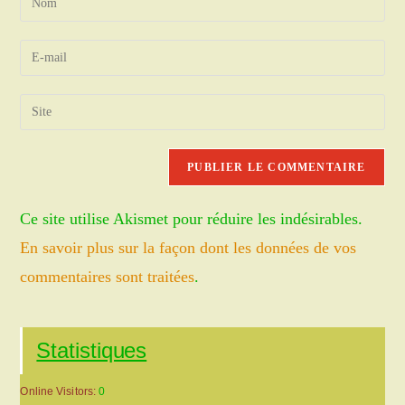
your
name
Enter
or
your
username
email
Saisir
to
address
l’URL
comment
to
de
comment
votre
site
Ce site utilise Akismet pour réduire les indésirables.
(facultatif)
En savoir plus sur la façon dont les données de vos
commentaires sont traitées
.
Statistiques
Online Visitors:
0