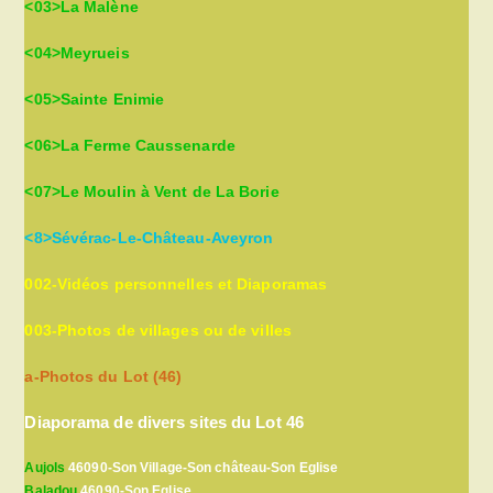
<03>La Malène
<04>Meyrueis
<05>Sainte Enimie
<06>La Ferme Caussenarde
<07>Le Moulin à Vent de La Borie
<8>Sévérac-Le-Château-Aveyron
002-Vidéos personnelles et Diaporamas
003-Photos de villages ou de villes
a-Photos du Lot (46)
Diaporama de divers sites du Lot 46
Aujols
46090-Son Village-Son château-Son Eglise
Baladou
46090-Son Eglise