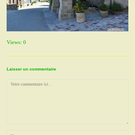
Views: 0
Laisser un commentaire
Comment
Enter