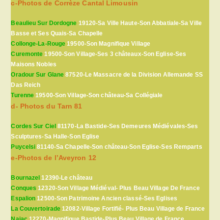
c-Photos de Corrèze Cantal Limousin
Beaulieu Sur Dordogne
19120-Sa Ville Haute-Son Abbatiale-Sa Ville
Basse et Ses Quais-Sa Chapelle
Collonge-La-Rouge
19500-Son Magnifique Village
Curemonte
19500-Son Village-Ses 3 châteaux-Son Eglise-Ses
Maisons Nobles
Oradour Sur Glane
87520-Le Massacre de la Division Allemande SS
Das Reich
Turenne
19500-Son Village-Son château-Sa Collégiale
d- Photos du Tarn 81
Cordes Sur Ciel
81170-La Bastide-Ses Demeures Médiévales-Ses
Sculptures-Sa Halle-Son Eglise
Puycelsi
81140-Sa Chapelle-Son château-Son Eglise-Ses Remparts
e-Photos de l’Aveyron 12
Bournazel
12390-Le château
Conques
12320-Son Village Médiéval- Plus Beau Village De France
Espalion
12500-Son Patrimoine Ancien classé-Ses Eglises
La Couvertoirade
12082-Village Fortifié- Plus Beau Village de France
Najac
12270-Magnifique Bastide-Plus Beau Village de France