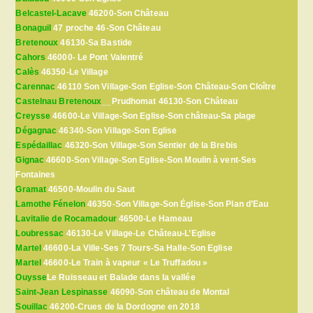
Belcastel-Lacave
46200-Son Château
Bonaguil
47 proche 46-Son Château
Bretenoux
46130-Sa Bastide
Cahors
46000- Le Pont Valentré
Calès
46350-Le Village
Carennac
46110 Son Village-Son Eglise-Son Château-Son Cloître
Castelnau Bretenoux
__Prudhomat 46130-Son Château
Creysse
46600-Le Village-Son Eglise-Son château-Sa plage
Dégagnac
46340-Son Village-Son Eglise
Espédaillac
46320-Son Village-Son Sentier de la Brebis
Gignac
46600-Son Village-Son Eglise-Son Moulin à vent-Ses
Fontaines
Gramat
46500-Moulin du Saut
Lamothe Fénelon
46350-Son Village-Son Église-Son Plan d’Eau
Lavitalie de Rocamadour
46500-Le Hameau
Loubressac
46130-Le Village-Le Château-L’Eglise
Martel
46600-La Ville-Ses 7 Tours-Sa Halle-Son Eglise
Martel
46600-Le Train à vapeur « Le Truffadou »
Ouysse
Le Ruisseau et Balade dans la vallée
Saint-Jean Lespinasse
46090-Son château de Montal
Souillac
46200-Crues de la Dordogne en 2018