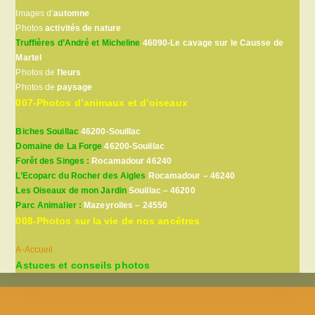
Images d’
automne
Photos
activités de nature
Truffières d’André et Micheline
46090-Le cavage sur le Causse de
Martel
Photos de
fleurs
Photos de
paysage
007-Photos d’animaux et d’oiseaux
Biches Souillac
46200-Souillac
Domaine de La Forge
46200-Souillac
Forêt des Singes :
Rocamadour 46240
L’Ecoparc du Rocher des Aigles
Rocamadour – 46240
Les Oiseaux de mon Jardin
Souillac – 46200
Parc Animalier :
Mazeyrolles – 24550
008-Photos sur la vie de nos ancêtres
A-Accueil
Astuces et conseils photos