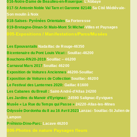
016-Notre-Dame de Beaulieu-en-Rouergue:
L’Abbaye
017-St Antonin Noble Val Tarn et Garonne 82140
Sa Cité Médiévale-
Son moulin à Noix
018-Salses- Pyrénées Orientales
Sa Forteresse
019-Bretagne-Dinan-St Malo-Mont St Michel
-Villes et Paysages
005-Expositions / Manifestations/Parcs/Musées
Les Epouvantails
Nadaillac de Rouge-46350
Bicentenaire du Pont Louis Vicat :
Souillac-46200
Bouchons-RN20-2019
Souillac – 46200
Carnaval Mars 2017
Souillac 46200
Exposition de Voitures Anciennes
46200-Souillac
Exposition de Voitures de Collection
Souillac- 46200
Le Festival des Lanternes 2020:
Gaillac 81600
Les Cabanes du Breuil :
Saint-André-d’Allas 24200
Les Jardins du Manoir d’Eyrignac:
24590 Salignac-Eyvigues
Musée « La Rue du Temps qui Passe »
24220-Allas-les-Mines
Odyssée Dordonha du 8 au 16 Avril 2023
Lanzac- Souillac-St Julien de
Lampon
Préhisto-Dino-Parc:
Lacave 46200
006-Photos de nature Paysages fleurs