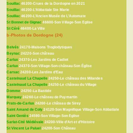
Souillac
46200-Crues de la Dordogne en 2021
Souillac
46200-L’Abbatiale Ste Marie
Souillac
46200-L’Ancien Musée de L’Automate
St Bonnet de Gignac
46600-Son Village-Son Eglise
St Céré
46400-La Ville
b-Photos de Dordogne (24)
Belvés
24170-Maisons Troglodytiques
Beynac
24220-Son château
Carlux
24370-Les Jardins de Cadiot
Carlux
24370-Son Village-Son château-Son Église
Carsac
24200-Les Jardins d’Eau
Castelnaud La Chapelle
24250-Le château des Milandes
Castelnaud La Chapelle
24250-Le château du Village
Domme
24250-La Bastide
Marquay
24260-Le château de Puymartin
Prats-de-Carlux
24260-Le château de Sirey
Saint Amand de Coly
24120-Son Magnifique Village-Son Abbatiale
Saint Geniès
24590-Son Village-Son Eglise
Sarlat-Cité Médiévale
24200-Ville d’Art et d’Histoire
St Vincent Le Paluel
24200-Son Château