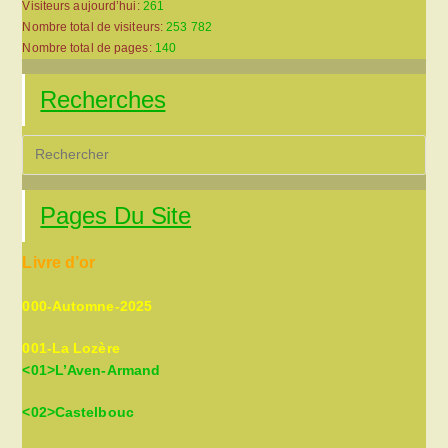
Visiteurs aujourd’hui:
261
Nombre total de visiteurs:
253 782
Nombre total de pages:
140
Recherches
Pre
Es
to
Pages Du Site
clo
the
Livre d’or
sea
pan
000-Automne-2025
001-La Lozère
<01>L’Aven-Armand
<02>Castelbouc