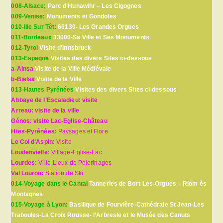
008-Alsace;
Parc d’Hunawihr – Les Cigognes
009-Venise:
Monuments et Gondoles
010-Ille Sur Têt:
66130- Les Grandes Orgues
011-Bordeaux
33000-Sa Ville et Ses Monuments
012-Tyrol
Visite d’Innsbruck
013-Espagne
Visites des divers Sites ci-dessous
a-Ainsa
Visite de la Ville Médiévale
b-Bielsa
Visite de la Ville
013-Hautes Pyrénées
Visites des divers Sites ci-dessous
Abbaye de l’Escaladieu: visite
Arreau: visite de la ville
Génos: visite Lac-Eglise-Château
Htes-Pyrénées:
Paysages et Flore
Le Col d’Aspin:
Visite
Loudenvielle:
Village-Eglise-Lac
Lourdes:
Ville-Lieux de Pèlerinages
Val Louron:
Station de Ski
014-Voyage dans le Cantal
Tanneries de Bort-Les-Orgues – Riom ès
Montagnes
015-Voyage à Lyon:
Basilique de Fourvière-Cathédrale St Jean-Les
Traboules-La Croix Rousse- l’Arbresle et le Musée des Canuts