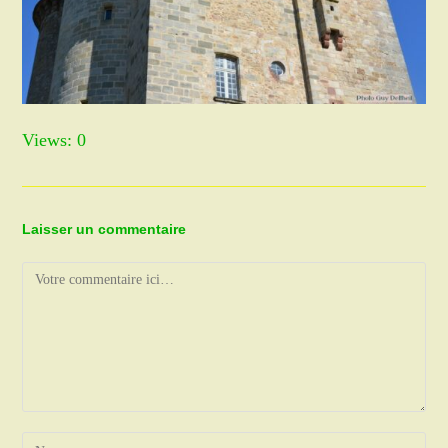
Views: 0
Laisser un commentaire
Comment
Enter