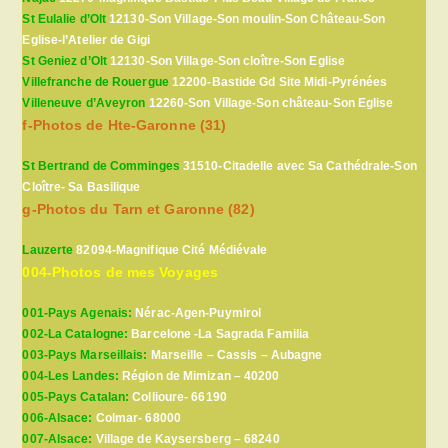
St Eulalie d’Olt
12130-Son Village-Son moulin-Son Château-Son
Eglise-l’Atelier de Gigi
St Geniez d’Olt
12130-Son Village-Son cloître-Son Eglise
Villefranche de Rouergue
12200-Bastide Gd Site Midi-Pyrénées
Villeneuve d’Aveyron
12260-Son Village-Son château-Son Eglise
f-Photos de Hte-Garonne (31)
St Bertrand de Comminges
31510-Citadelle avec Sa Cathédrale-Son
Cloître- Sa Basilique
g-Photos du Tarn et Garonne (82)
Lauzerte
82094-Magnifique Cité Médiévale
004-Photos de mes Voyages
001-Pays Agenais:
Nérac-Agen-Puymirol
002-La Catalogne:
Barcelone -La Sagrada Familia
003-Pays Marseillais:
Marseille – Cassis – Aubagne
004-Les Landes:
Région de Mimizan – 40200
005-Pays Catalan:
Collioure- 66190
006-Alsace:
Colmar- 68000
007-Alsace:
Village de Kaysersberg – 68240