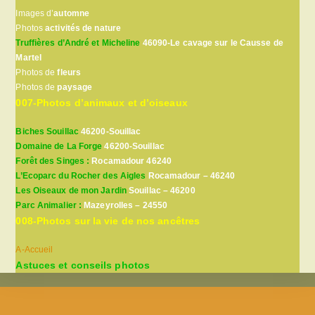
Images d’
automne
Photos
activités de nature
Truffières d’André et Micheline
46090-Le cavage sur le Causse de
Martel
Photos de
fleurs
Photos de
paysage
007-Photos d’animaux et d’oiseaux
Biches Souillac
46200-Souillac
Domaine de La Forge
46200-Souillac
Forêt des Singes :
Rocamadour 46240
L’Ecoparc du Rocher des Aigles
Rocamadour – 46240
Les Oiseaux de mon Jardin
Souillac – 46200
Parc Animalier :
Mazeyrolles – 24550
008-Photos sur la vie de nos ancêtres
A-Accueil
Astuces et conseils photos