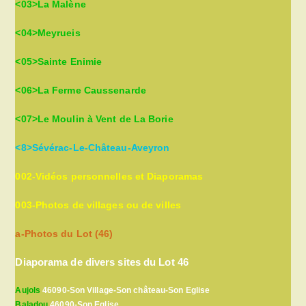
<03>La Malène
<04>Meyrueis
<05>Sainte Enimie
<06>La Ferme Caussenarde
<07>Le Moulin à Vent de La Borie
<8>Sévérac-Le-Château-Aveyron
002-Vidéos personnelles et Diaporamas
003-Photos de villages ou de villes
a-Photos du Lot (46)
Diaporama de divers sites du Lot 46
Aujols
46090-Son Village-Son château-Son Eglise
Baladou
46090-Son Eglise