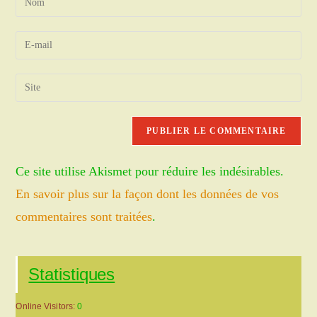
your
name
Enter
or
your
username
email
Saisir
to
address
l’URL
comment
to
de
comment
votre
site
Ce site utilise Akismet pour réduire les indésirables.
(facultatif)
En savoir plus sur la façon dont les données de vos
commentaires sont traitées
.
Statistiques
Online Visitors:
0