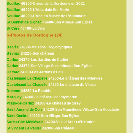
Souillac
46200-Crues de la Dordogne en 2021
Souillac
46200-L’Abbatiale Ste Marie
Souillac
46200-L’Ancien Musée de L’Automate
St Bonnet de Gignac
46600-Son Village-Son Eglise
St Céré
46400-La Ville
b-Photos de Dordogne (24)
Belvés
24170-Maisons Troglodytiques
Beynac
24220-Son château
Carlux
24370-Les Jardins de Cadiot
Carlux
24370-Son Village-Son château-Son Église
Carsac
24200-Les Jardins d’Eau
Castelnaud La Chapelle
24250-Le château des Milandes
Castelnaud La Chapelle
24250-Le château du Village
Domme
24250-La Bastide
Marquay
24260-Le château de Puymartin
Prats-de-Carlux
24260-Le château de Sirey
Saint Amand de Coly
24120-Son Magnifique Village-Son Abbatiale
Saint Geniès
24590-Son Village-Son Eglise
Sarlat-Cité Médiévale
24200-Ville d’Art et d’Histoire
St Vincent Le Paluel
24200-Son Château