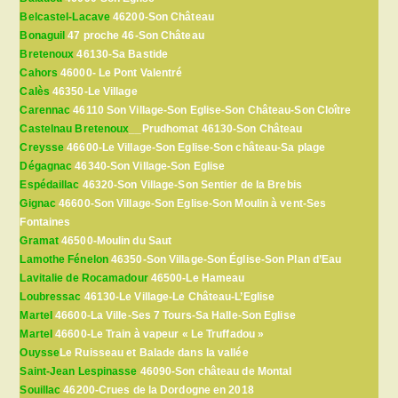
Belcastel-Lacave
46200-Son Château
Bonaguil
47 proche 46-Son Château
Bretenoux
46130-Sa Bastide
Cahors
46000- Le Pont Valentré
Calès
46350-Le Village
Carennac
46110 Son Village-Son Eglise-Son Château-Son Cloître
Castelnau Bretenoux
__Prudhomat 46130-Son Château
Creysse
46600-Le Village-Son Eglise-Son château-Sa plage
Dégagnac
46340-Son Village-Son Eglise
Espédaillac
46320-Son Village-Son Sentier de la Brebis
Gignac
46600-Son Village-Son Eglise-Son Moulin à vent-Ses
Fontaines
Gramat
46500-Moulin du Saut
Lamothe Fénelon
46350-Son Village-Son Église-Son Plan d’Eau
Lavitalie de Rocamadour
46500-Le Hameau
Loubressac
46130-Le Village-Le Château-L’Eglise
Martel
46600-La Ville-Ses 7 Tours-Sa Halle-Son Eglise
Martel
46600-Le Train à vapeur « Le Truffadou »
Ouysse
Le Ruisseau et Balade dans la vallée
Saint-Jean Lespinasse
46090-Son château de Montal
Souillac
46200-Crues de la Dordogne en 2018