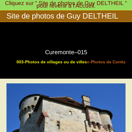
Cliquez sur " Site de photos de Guy DELTHEIL "
Skip
pour revenir à l'Accueil.
to
Site de photos de Guy DELTHEIL
content
Curemonte–015
003-Photos de villages ou de villes
c-Photos de Corrèze 
>
>
>