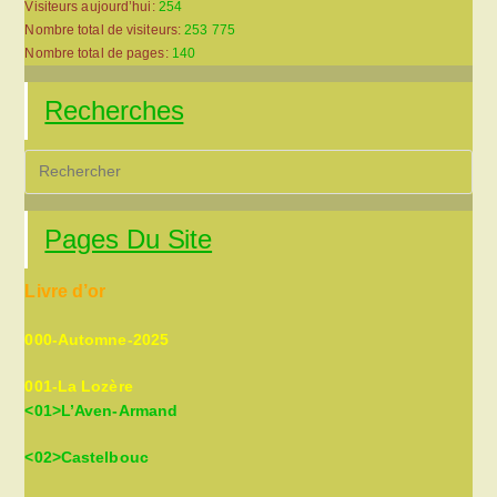
Visiteurs aujourd’hui:
254
Nombre total de visiteurs:
253 775
Nombre total de pages:
140
Recherches
Pre
Es
to
Pages Du Site
clo
the
Livre d’or
sea
pan
000-Automne-2025
001-La Lozère
<01>L’Aven-Armand
<02>Castelbouc