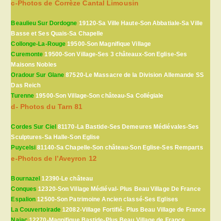
c-Photos de Corrèze Cantal Limousin
Beaulieu Sur Dordogne
19120-Sa Ville Haute-Son Abbatiale-Sa Ville
Basse et Ses Quais-Sa Chapelle
Collonge-La-Rouge
19500-Son Magnifique Village
Curemonte
19500-Son Village-Ses 3 châteaux-Son Eglise-Ses
Maisons Nobles
Oradour Sur Glane
87520-Le Massacre de la Division Allemande SS
Das Reich
Turenne
19500-Son Village-Son château-Sa Collégiale
d- Photos du Tarn 81
Cordes Sur Ciel
81170-La Bastide-Ses Demeures Médiévales-Ses
Sculptures-Sa Halle-Son Eglise
Puycelsi
81140-Sa Chapelle-Son château-Son Eglise-Ses Remparts
e-Photos de l’Aveyron 12
Bournazel
12390-Le château
Conques
12320-Son Village Médiéval- Plus Beau Village De France
Espalion
12500-Son Patrimoine Ancien classé-Ses Eglises
La Couvertoirade
12082-Village Fortifié- Plus Beau Village de France
Najac
12270-Magnifique Bastide-Plus Beau Village de France