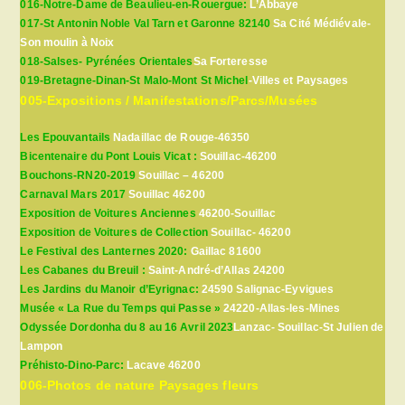
016-Notre-Dame de Beaulieu-en-Rouergue:
L’Abbaye
017-St Antonin Noble Val Tarn et Garonne 82140
Sa Cité Médiévale-
Son moulin à Noix
018-Salses- Pyrénées Orientales
Sa Forteresse
019-Bretagne-Dinan-St Malo-Mont St Michel
-Villes et Paysages
005-Expositions / Manifestations/Parcs/Musées
Les Epouvantails
Nadaillac de Rouge-46350
Bicentenaire du Pont Louis Vicat :
Souillac-46200
Bouchons-RN20-2019
Souillac – 46200
Carnaval Mars 2017
Souillac 46200
Exposition de Voitures Anciennes
46200-Souillac
Exposition de Voitures de Collection
Souillac- 46200
Le Festival des Lanternes 2020:
Gaillac 81600
Les Cabanes du Breuil :
Saint-André-d’Allas 24200
Les Jardins du Manoir d’Eyrignac:
24590 Salignac-Eyvigues
Musée « La Rue du Temps qui Passe »
24220-Allas-les-Mines
Odyssée Dordonha du 8 au 16 Avril 2023
Lanzac- Souillac-St Julien de
Lampon
Préhisto-Dino-Parc:
Lacave 46200
006-Photos de nature Paysages fleurs