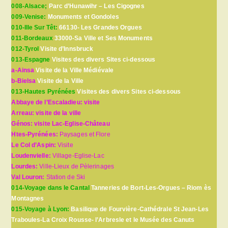
008-Alsace;
Parc d’Hunawihr – Les Cigognes
009-Venise:
Monuments et Gondoles
010-Ille Sur Têt:
66130- Les Grandes Orgues
011-Bordeaux
33000-Sa Ville et Ses Monuments
012-Tyrol
Visite d’Innsbruck
013-Espagne
Visites des divers Sites ci-dessous
a-Ainsa
Visite de la Ville Médiévale
b-Bielsa
Visite de la Ville
013-Hautes Pyrénées
Visites des divers Sites ci-dessous
Abbaye de l’Escaladieu: visite
Arreau: visite de la ville
Génos: visite Lac-Eglise-Château
Htes-Pyrénées:
Paysages et Flore
Le Col d’Aspin:
Visite
Loudenvielle:
Village-Eglise-Lac
Lourdes:
Ville-Lieux de Pèlerinages
Val Louron:
Station de Ski
014-Voyage dans le Cantal
Tanneries de Bort-Les-Orgues – Riom ès
Montagnes
015-Voyage à Lyon:
Basilique de Fourvière-Cathédrale St Jean-Les
Traboules-La Croix Rousse- l’Arbresle et le Musée des Canuts