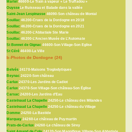
Martel
46600-Le Train à vapeur « Le Truffadou »
Ouysse
Le Ruisseau et Balade dans la vallée
Saint-Jean Lespinasse
46090-Son château de Montal
Souillac
46200-Crues de la Dordogne en 2018
Souillac
46200-Crues de la Dordogne en 2021
Souillac
46200-L’Abbatiale Ste Marie
Souillac
46200-L’Ancien Musée de L’Automate
St Bonnet de Gignac
46600-Son Village-Son Eglise
St Céré
46400-La Ville
b-Photos de Dordogne (24)
Belvés
24170-Maisons Troglodytiques
Beynac
24220-Son château
Carlux
24370-Les Jardins de Cadiot
Carlux
24370-Son Village-Son château-Son Église
Carsac
24200-Les Jardins d’Eau
Castelnaud La Chapelle
24250-Le château des Milandes
Castelnaud La Chapelle
24250-Le château du Village
Domme
24250-La Bastide
Marquay
24260-Le château de Puymartin
Prats-de-Carlux
24260-Le château de Sirey
Saint Amand de Coly
24120-Son Magnifique Village-Son Abbatiale