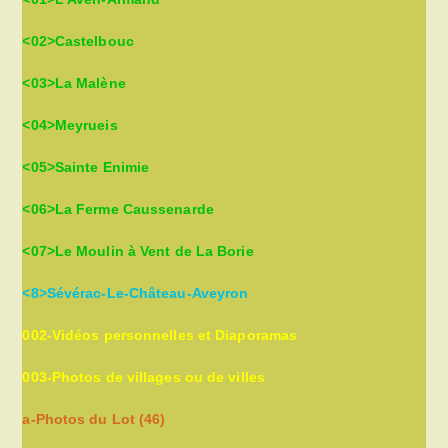
<02>Castelbouc
<03>La Malène
<04>Meyrueis
<05>Sainte Enimie
<06>La Ferme Caussenarde
<07>Le Moulin à Vent de La Borie
<8>Sévérac-Le-Château-Aveyron
002-Vidéos personnelles et Diaporamas
003-Photos de villages ou de villes
a-Photos du Lot (46)