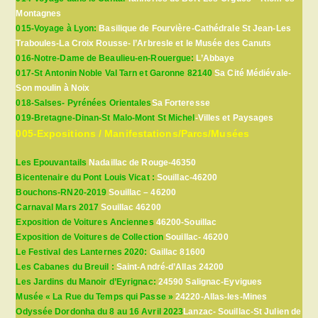
Montagnes
015-Voyage à Lyon:
Basilique de Fourvière-Cathédrale St Jean-Les
Traboules-La Croix Rousse- l’Arbresle et le Musée des Canuts
016-Notre-Dame de Beaulieu-en-Rouergue:
L’Abbaye
017-St Antonin Noble Val Tarn et Garonne 82140
Sa Cité Médiévale-
Son moulin à Noix
018-Salses- Pyrénées Orientales
Sa Forteresse
019-Bretagne-Dinan-St Malo-Mont St Michel
-Villes et Paysages
005-Expositions / Manifestations/Parcs/Musées
Les Epouvantails
Nadaillac de Rouge-46350
Bicentenaire du Pont Louis Vicat :
Souillac-46200
Bouchons-RN20-2019
Souillac – 46200
Carnaval Mars 2017
Souillac 46200
Exposition de Voitures Anciennes
46200-Souillac
Exposition de Voitures de Collection
Souillac- 46200
Le Festival des Lanternes 2020:
Gaillac 81600
Les Cabanes du Breuil :
Saint-André-d’Allas 24200
Les Jardins du Manoir d’Eyrignac:
24590 Salignac-Eyvigues
Musée « La Rue du Temps qui Passe »
24220-Allas-les-Mines
Odyssée Dordonha du 8 au 16 Avril 2023
Lanzac- Souillac-St Julien de