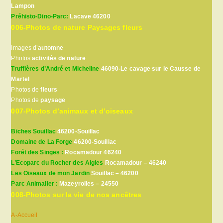
Lampon
Préhisto-Dino-Parc:
Lacave 46200
006-Photos de nature Paysages fleurs
Images d’
automne
Photos
activités de nature
Truffières d’André et Micheline
46090-Le cavage sur le Causse de
Martel
Photos de
fleurs
Photos de
paysage
007-Photos d’animaux et d’oiseaux
Biches Souillac
46200-Souillac
Domaine de La Forge
46200-Souillac
Forêt des Singes :
Rocamadour 46240
L’Ecoparc du Rocher des Aigles
Rocamadour – 46240
Les Oiseaux de mon Jardin
Souillac – 46200
Parc Animalier :
Mazeyrolles – 24550
008-Photos sur la vie de nos ancêtres
A-Accueil