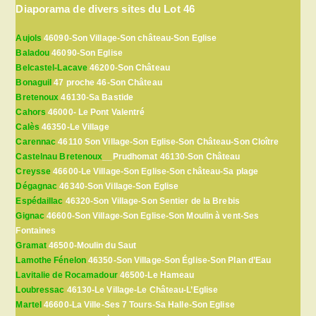
Diaporama de divers sites du Lot 46
Aujols
46090-Son Village-Son château-Son Eglise
Baladou
46090-Son Eglise
Belcastel-Lacave
46200-Son Château
Bonaguil
47 proche 46-Son Château
Bretenoux
46130-Sa Bastide
Cahors
46000- Le Pont Valentré
Calès
46350-Le Village
Carennac
46110 Son Village-Son Eglise-Son Château-Son Cloître
Castelnau Bretenoux
__Prudhomat 46130-Son Château
Creysse
46600-Le Village-Son Eglise-Son château-Sa plage
Dégagnac
46340-Son Village-Son Eglise
Espédaillac
46320-Son Village-Son Sentier de la Brebis
Gignac
46600-Son Village-Son Eglise-Son Moulin à vent-Ses
Fontaines
Gramat
46500-Moulin du Saut
Lamothe Fénelon
46350-Son Village-Son Église-Son Plan d’Eau
Lavitalie de Rocamadour
46500-Le Hameau
Loubressac
46130-Le Village-Le Château-L’Eglise
Martel
46600-La Ville-Ses 7 Tours-Sa Halle-Son Eglise