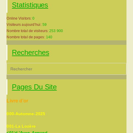
Statistiques
Online Visitors:
0
Visiteurs aujourd’hui:
59
Nombre total de visiteurs:
253 900
Nombre total de pages:
140
Recherches
Pre
Es
to
Pages Du Site
clo
the
Livre d’or
sea
pan
000-Automne-2025
001-La Lozère
<01>L’Aven-Armand