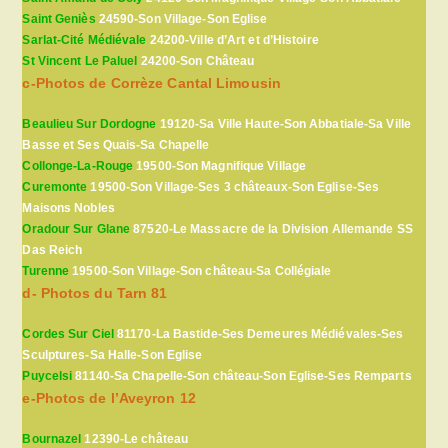
Saint Geniès
24590-Son Village-Son Eglise
Sarlat-Cité Médiévale
24200-Ville d’Art et d’Histoire
St Vincent Le Paluel
24200-Son Château
c-Photos de Corrèze Cantal Limousin
Beaulieu Sur Dordogne
19120-Sa Ville Haute-Son Abbatiale-Sa Ville
Basse et Ses Quais-Sa Chapelle
Collonge-La-Rouge
19500-Son Magnifique Village
Curemonte
19500-Son Village-Ses 3 châteaux-Son Eglise-Ses
Maisons Nobles
Oradour Sur Glane
87520-Le Massacre de la Division Allemande SS
Das Reich
Turenne
19500-Son Village-Son château-Sa Collégiale
d- Photos du Tarn 81
Cordes Sur Ciel
81170-La Bastide-Ses Demeures Médiévales-Ses
Sculptures-Sa Halle-Son Eglise
Puycelsi
81140-Sa Chapelle-Son château-Son Eglise-Ses Remparts
e-Photos de l’Aveyron 12
Bournazel
12390-Le château