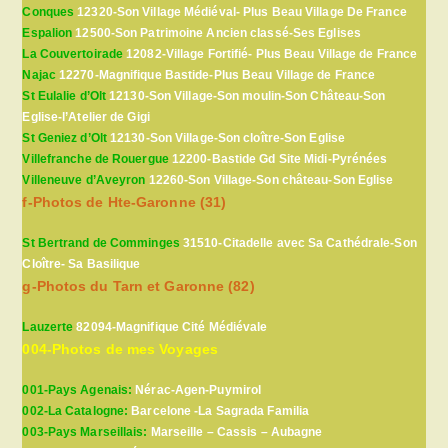
Conques
12320-Son Village Médiéval- Plus Beau Village De France
Espalion
12500-Son Patrimoine Ancien classé-Ses Eglises
La Couvertoirade
12082-Village Fortifié- Plus Beau Village de France
Najac
12270-Magnifique Bastide-Plus Beau Village de France
St Eulalie d’Olt
12130-Son Village-Son moulin-Son Château-Son
Eglise-l’Atelier de Gigi
St Geniez d’Olt
12130-Son Village-Son cloître-Son Eglise
Villefranche de Rouergue
12200-Bastide Gd Site Midi-Pyrénées
Villeneuve d’Aveyron
12260-Son Village-Son château-Son Eglise
f-Photos de Hte-Garonne (31)
St Bertrand de Comminges
31510-Citadelle avec Sa Cathédrale-Son
Cloître- Sa Basilique
g-Photos du Tarn et Garonne (82)
Lauzerte
82094-Magnifique Cité Médiévale
004-Photos de mes Voyages
001-Pays Agenais:
Nérac-Agen-Puymirol
002-La Catalogne:
Barcelone -La Sagrada Familia
003-Pays Marseillais:
Marseille – Cassis – Aubagne