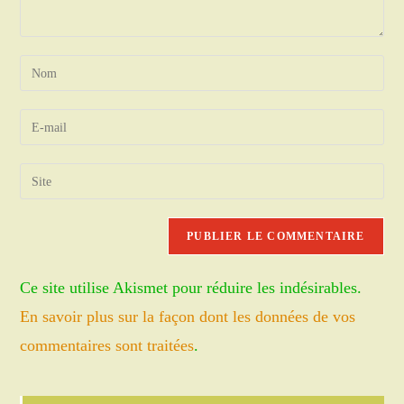
Enter
your
name
Enter
or
your
username
email
Saisir
to
address
l’URL
comment
to
de
comment
votre
site
Ce site utilise Akismet pour réduire les indésirables.
(facultatif)
En savoir plus sur la façon dont les données de vos
commentaires sont traitées
.