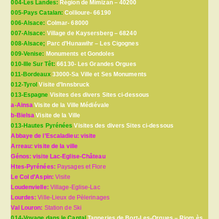
004-Les Landes:
Région de Mimizan – 40200
005-Pays Catalan:
Collioure- 66190
006-Alsace:
Colmar- 68000
007-Alsace:
Village de Kaysersberg – 68240
008-Alsace;
Parc d’Hunawihr – Les Cigognes
009-Venise:
Monuments et Gondoles
010-Ille Sur Têt:
66130- Les Grandes Orgues
011-Bordeaux
33000-Sa Ville et Ses Monuments
012-Tyrol
Visite d’Innsbruck
013-Espagne
Visites des divers Sites ci-dessous
a-Ainsa
Visite de la Ville Médiévale
b-Bielsa
Visite de la Ville
013-Hautes Pyrénées
Visites des divers Sites ci-dessous
Abbaye de l’Escaladieu: visite
Arreau: visite de la ville
Génos: visite Lac-Eglise-Château
Htes-Pyrénées:
Paysages et Flore
Le Col d’Aspin:
Visite
Loudenvielle:
Village-Eglise-Lac
Lourdes:
Ville-Lieux de Pèlerinages
Val Louron:
Station de Ski
014-Voyage dans le Cantal
Tanneries de Bort-Les-Orgues – Riom ès