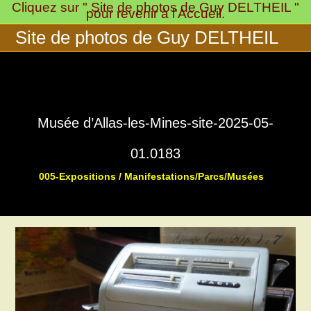
Cliquez sur " Site de photos de Guy DELTHEIL "
Skip
pour revenir à l'Accueil.
to
Site de photos de Guy DELTHEIL
content
Musée d’Allas-les-Mines-site-2025-05-
01.0183
005-Expositions / Manifestations/Parcs/Musées
>
>
Musée « 