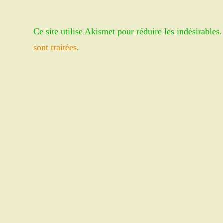
or
address
username
to
Ce site utilise Akismet pour réduire les indésirables
to
comment
comment
sont traitées
.