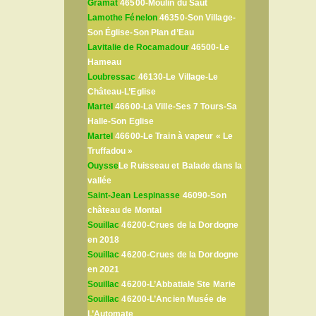
Gramat
46500-Moulin du Saut
Lamothe Fénelon
46350-Son Village-
Son Église-Son Plan d’Eau
Lavitalie de Rocamadour
46500-Le
Hameau
Loubressac
46130-Le Village-Le
Château-L’Eglise
Martel
46600-La Ville-Ses 7 Tours-Sa
Halle-Son Eglise
Martel
46600-Le Train à vapeur « Le
Truffadou »
Ouysse
Le Ruisseau et Balade dans la
vallée
Saint-Jean Lespinasse
46090-Son
château de Montal
Souillac
46200-Crues de la Dordogne
en 2018
Souillac
46200-Crues de la Dordogne
en 2021
Souillac
46200-L’Abbatiale Ste Marie
Souillac
46200-L’Ancien Musée de
L’Automate