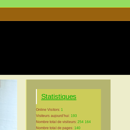
s
>
Musée d’Allas-les-Mines-site-2025-05-01.0162
Statistiques
Online Visitors:
1
Visiteurs aujourd’hui:
193
Nombre total de visiteurs:
254 164
Nombre total de pages:
140