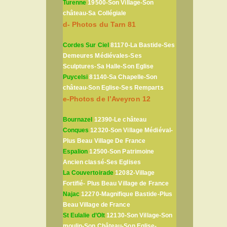
Turenne
19500-Son Village-Son
château-Sa Collégiale
d- Photos du Tarn 81
Cordes Sur Ciel
81170-La Bastide-Ses
Demeures Médiévales-Ses
Sculptures-Sa Halle-Son Eglise
Puycelsi
81140-Sa Chapelle-Son
château-Son Eglise-Ses Remparts
e-Photos de l’Aveyron 12
Bournazel
12390-Le château
Conques
12320-Son Village Médiéval-
Plus Beau Village De France
Espalion
12500-Son Patrimoine
Ancien classé-Ses Eglises
La Couvertoirade
12082-Village
Fortifié- Plus Beau Village de France
Najac
12270-Magnifique Bastide-Plus
Beau Village de France
St Eulalie d’Olt
12130-Son Village-Son
moulin-Son Château-Son Eglise-