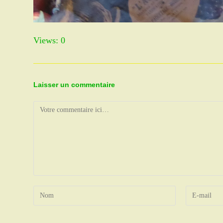
Views: 0
Laisser un commentaire
Comment
Enter
Enter
your
your
name
email