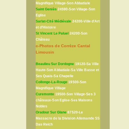
Magnifique Village-Son Abbatiale
Saint Geniès
24590-Son Village-Son
Eglise
Sarlat-Cité Médiévale
24200-Ville d’Art
et d’Histoire
St Vincent Le Paluel
24200-Son
Château
c-Photos de Corrèze Cantal
Limousin
Beaulieu Sur Dordogne
19120-Sa Ville
Haute-Son Abbatiale-Sa Ville Basse et
Ses Quais-Sa Chapelle
Collonge-La-Rouge
19500-Son
Magnifique Village
Curemonte
19500-Son Village-Ses 3
châteaux-Son Eglise-Ses Maisons
Nobles
Oradour Sur Glane
87520-Le
Massacre de la Division Allemande SS
Das Reich