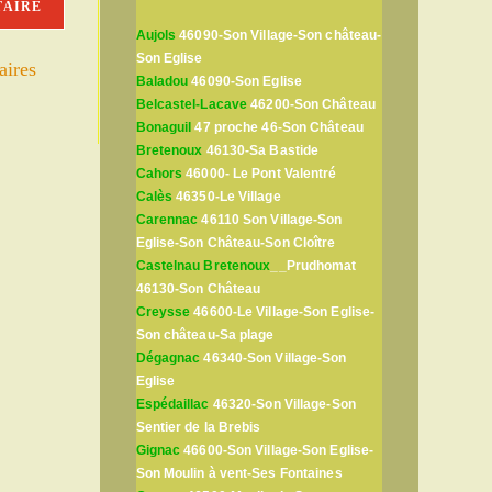
Aujols
46090-Son Village-Son château-
Son Eglise
aires
Baladou
46090-Son Eglise
Belcastel-Lacave
46200-Son Château
Bonaguil
47 proche 46-Son Château
Bretenoux
46130-Sa Bastide
Cahors
46000- Le Pont Valentré
Calès
46350-Le Village
Carennac
46110 Son Village-Son
Eglise-Son Château-Son Cloître
Castelnau Bretenoux
__Prudhomat
46130-Son Château
Creysse
46600-Le Village-Son Eglise-
Son château-Sa plage
Dégagnac
46340-Son Village-Son
Eglise
Espédaillac
46320-Son Village-Son
Sentier de la Brebis
Gignac
46600-Son Village-Son Eglise-
Son Moulin à vent-Ses Fontaines