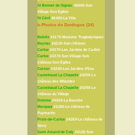
St Bonnet de Gignac
46600-Son
Village-Son Eglise
St Céré
46400-La Ville
b-Photos de Dordogne (24)
Belvés
24170-Maisons Troglodytiques
Beynac
24220-Son château
Carlux
24370-Les Jardins de Cadiot
Carlux
24370-Son Village-Son
château-Son Église
Carsac
24200-Les Jardins d’Eau
Castelnaud La Chapelle
24250-Le
château des Milandes
Castelnaud La Chapelle
24250-Le
château du Village
Domme
24250-La Bastide
Marquay
24260-Le château de
Puymartin
Prats-de-Carlux
24260-Le château de
Sirey
Saint Amand de Coly
24120-Son