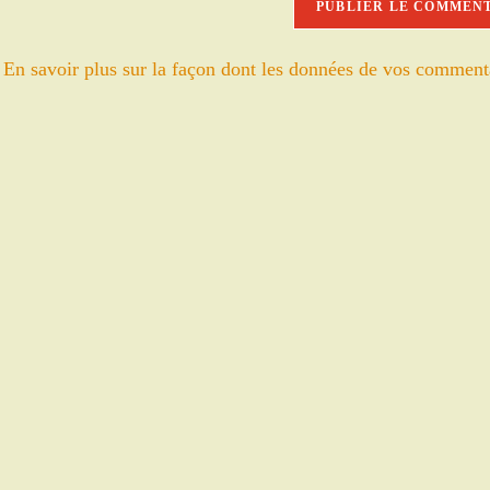
votre
site
.
En savoir plus sur la façon dont les données de vos comment
(facultatif)