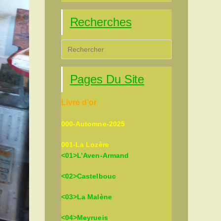
Recherches
Press
Escape
to
Pages Du Site
close
the
Livre d’or
search
panel.
000-Automne-2025
001-La Lozère
<01>L’Aven-Armand
<02>Castelbouc
<03>La Malène
<04>Meyrueis