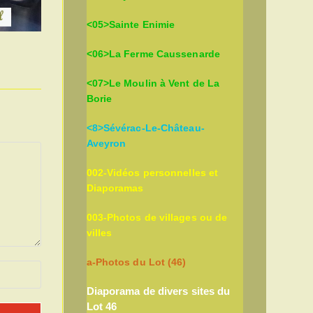
<05>Sainte Enimie
<06>La Ferme Caussenarde
<07>Le Moulin à Vent de La
Borie
<8>Sévérac-Le-Château-
Aveyron
002-Vidéos personnelles et
Diaporamas
003-Photos de villages ou de
villes
a-Photos du Lot (46)
Diaporama de divers sites du
Lot 46