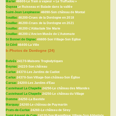
Martel
46600-Le Train à vapeur « Le Truffadou »
Ouysse
Le Ruisseau et Balade dans la vallée
Saint-Jean Lespinasse
46090-Son château de Montal
Souillac
46200-Crues de la Dordogne en 2018
Souillac
46200-Crues de la Dordogne en 2021
Souillac
46200-L’Abbatiale Ste Marie
Souillac
46200-L’Ancien Musée de L’Automate
St Bonnet de Gignac
46600-Son Village-Son Eglise
St Céré
46400-La Ville
b-Photos de Dordogne (24)
Belvés
24170-Maisons Troglodytiques
Beynac
24220-Son château
Carlux
24370-Les Jardins de Cadiot
Carlux
24370-Son Village-Son château-Son Église
Carsac
24200-Les Jardins d’Eau
Castelnaud La Chapelle
24250-Le château des Milandes
Castelnaud La Chapelle
24250-Le château du Village
Domme
24250-La Bastide
Marquay
24260-Le château de Puymartin
Prats-de-Carlux
24260-Le château de Sirey
Saint Amand de Coly
24120-Son Magnifique Village-Son Abbatiale