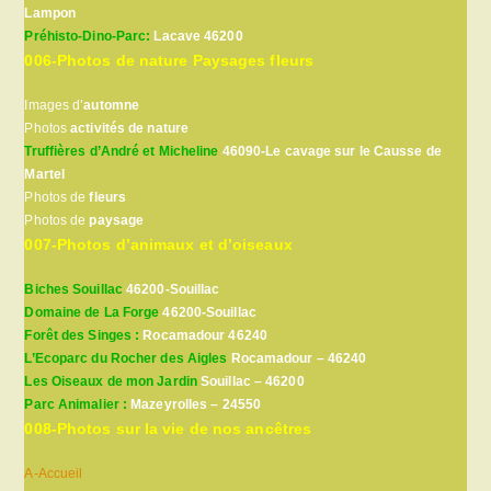
Lampon
Préhisto-Dino-Parc:
Lacave 46200
006-Photos de nature Paysages fleurs
Images d’
automne
Photos
activités de nature
Truffières d’André et Micheline
46090-Le cavage sur le Causse de
Martel
Photos de
fleurs
Photos de
paysage
007-Photos d’animaux et d’oiseaux
Biches Souillac
46200-Souillac
Domaine de La Forge
46200-Souillac
Forêt des Singes :
Rocamadour 46240
L’Ecoparc du Rocher des Aigles
Rocamadour – 46240
Les Oiseaux de mon Jardin
Souillac – 46200
Parc Animalier :
Mazeyrolles – 24550
008-Photos sur la vie de nos ancêtres
A-Accueil