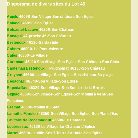
Diaporama de divers sites du Lot 46
Aujols
46090-Son Village-Son château-Son Eglise
Baladou
46090-Son Eglise
Belcastel-Lacave
46200-Son Château
Bonaguil
47 proche 46-Son Château
Bretenoux
46130-Sa Bastide
Cahors
46000- Le Pont Valentré
Calès
46350-Le Village
Carennac
46110 Son Village-Son Eglise-Son Château-Son Cloître
Castelnau Bretenoux
__Prudhomat 46130-Son Château
Creysse
46600-Le Village-Son Eglise-Son château-Sa plage
Dégagnac
46340-Son Village-Son Eglise
Espédaillac
46320-Son Village-Son Sentier de la Brebis
Gignac
46600-Son Village-Son Eglise-Son Moulin à vent-Ses
Fontaines
Gramat
46500-Moulin du Saut
Lamothe Fénelon
46350-Son Village-Son Église-Son Plan d’Eau
Lavitalie de Rocamadour
46500-Le Hameau
Loubressac
46130-Le Village-Le Château-L’Eglise
Martel
46600-La Ville-Ses 7 Tours-Sa Halle-Son Eglise