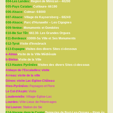
004-Les Landes:
Région de Mimizan – 40200
005-Pays Catalan:
Collioure- 66190
006-Alsace:
Colmar- 68000
007-Alsace:
Village de Kaysersberg – 68240
008-Alsace;
Parc d’Hunawihr – Les Cigognes
009-Venise:
Monuments et Gondoles
010-Ille Sur Têt:
66130- Les Grandes Orgues
011-Bordeaux
33000-Sa Ville et Ses Monuments
012-Tyrol
Visite d’Innsbruck
013-Espagne
Visites des divers Sites ci-dessous
a-Ainsa
Visite de la Ville Médiévale
b-Bielsa
Visite de la Ville
013-Hautes Pyrénées
Visites des divers Sites ci-dessous
Abbaye de l’Escaladieu: visite
Arreau: visite de la ville
Génos: visite Lac-Eglise-Château
Htes-Pyrénées:
Paysages et Flore
Le Col d’Aspin:
Visite
Loudenvielle:
Village-Eglise-Lac
Lourdes:
Ville-Lieux de Pèlerinages
Val Louron:
Station de Ski
014-Voyage dans le Cantal
Tanneries de Bort-Les-Orgues – Riom ès