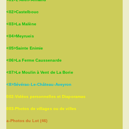
<02>Castelbouc
<03>La Malène
<04>Meyrueis
<05>Sainte Enimie
<06>La Ferme Caussenarde
<07>Le Moulin à Vent de La Borie
<8>Sévérac-Le-Château-Aveyron
002-Vidéos personnelles et Diaporamas
003-Photos de villages ou de villes
a-Photos du Lot (46)