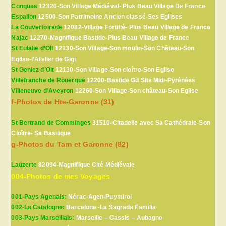
Conques
12320-Son Village Médiéval- Plus Beau Village De France
Espalion
12500-Son Patrimoine Ancien classé-Ses Eglises
La Couvertoirade
12082-Village Fortifié- Plus Beau Village de France
Najac
12270-Magnifique Bastide-Plus Beau Village de France
St Eulalie d’Olt
12130-Son Village-Son moulin-Son Château-Son
Eglise-l’Atelier de Gigi
St Geniez d’Olt
12130-Son Village-Son cloître-Son Eglise
Villefranche de Rouergue
12200-Bastide Gd Site Midi-Pyrénées
Villeneuve d’Aveyron
12260-Son Village-Son château-Son Eglise
f-Photos de Hte-Garonne (31)
St Bertrand de Comminges
31510-Citadelle avec Sa Cathédrale-Son
Cloître- Sa Basilique
g-Photos du Tarn et Garonne (82)
Lauzerte
82094-Magnifique Cité Médiévale
004-Photos de mes Voyages
001-Pays Agenais:
Nérac-Agen-Puymirol
002-La Catalogne:
Barcelone -La Sagrada Familia
003-Pays Marseillais:
Marseille – Cassis – Aubagne