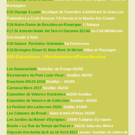
Montagnes
015-Voyage à Lyon:
Basilique de Fourvière-Cathédrale St Jean-Les
Traboules-La Croix Rousse- l’Arbresle et le Musée des Canuts
016-Notre-Dame de Beaulieu-en-Rouergue:
L’Abbaye
017-St Antonin Noble Val Tarn et Garonne 82140
Sa Cité Médiévale-
Son moulin à Noix
018-Salses- Pyrénées Orientales
Sa Forteresse
019-Bretagne-Dinan-St Malo-Mont St Michel
-Villes et Paysages
005-Expositions / Manifestations/Parcs/Musées
Les Epouvantails
Nadaillac de Rouge-46350
Bicentenaire du Pont Louis Vicat :
Souillac-46200
Bouchons-RN20-2019
Souillac – 46200
Carnaval Mars 2017
Souillac 46200
Exposition de Voitures Anciennes
46200-Souillac
Exposition de Voitures de Collection
Souillac- 46200
Le Festival des Lanternes 2020:
Gaillac 81600
Les Cabanes du Breuil :
Saint-André-d’Allas 24200
Les Jardins du Manoir d’Eyrignac:
24590 Salignac-Eyvigues
Musée « La Rue du Temps qui Passe »
24220-Allas-les-Mines
Odyssée Dordonha du 8 au 16 Avril 2023
Lanzac- Souillac-St Julien de