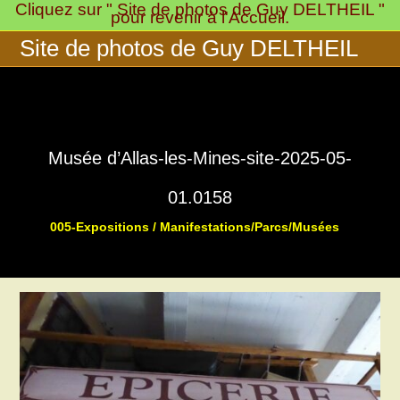
Cliquez sur " Site de photos de Guy DELTHEIL "
Skip
pour revenir à l'Accueil.
to
Site de photos de Guy DELTHEIL
content
Musée d’Allas-les-Mines-site-2025-05-
01.0158
005-Expositions / Manifestations/Parcs/Musées
>
>
Musée « 