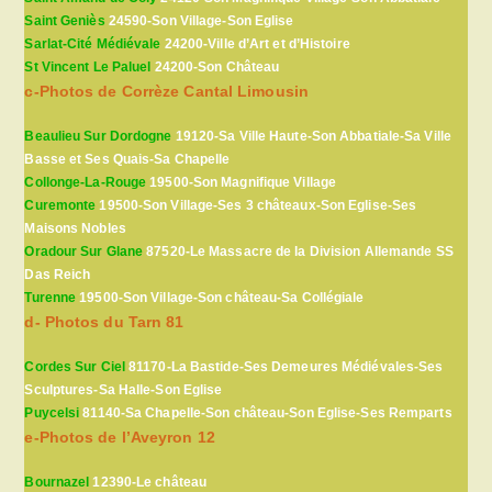
Saint Geniès
24590-Son Village-Son Eglise
Sarlat-Cité Médiévale
24200-Ville d’Art et d’Histoire
St Vincent Le Paluel
24200-Son Château
c-Photos de Corrèze Cantal Limousin
Beaulieu Sur Dordogne
19120-Sa Ville Haute-Son Abbatiale-Sa Ville
Basse et Ses Quais-Sa Chapelle
Collonge-La-Rouge
19500-Son Magnifique Village
Curemonte
19500-Son Village-Ses 3 châteaux-Son Eglise-Ses
Maisons Nobles
Oradour Sur Glane
87520-Le Massacre de la Division Allemande SS
Das Reich
Turenne
19500-Son Village-Son château-Sa Collégiale
d- Photos du Tarn 81
Cordes Sur Ciel
81170-La Bastide-Ses Demeures Médiévales-Ses
Sculptures-Sa Halle-Son Eglise
Puycelsi
81140-Sa Chapelle-Son château-Son Eglise-Ses Remparts
e-Photos de l’Aveyron 12
Bournazel
12390-Le château