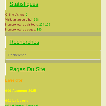
Statistiques
Online Visitors:
0
Visiteurs aujourd’hui:
198
Nombre total de visiteurs:
254 169
Nombre total de pages:
140
Recherches
Pre
Es
to
Pages Du Site
clo
the
Livre d’or
sea
pan
000-Automne-2025
001-La Lozère
<01>L’Aven-Armand