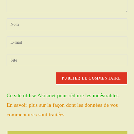
Enter
your
name
Enter
or
your
username
email
Saisir
to
address
l’URL
comment
to
de
comment
votre
site
Ce site utilise Akismet pour réduire les indésirables.
(facultatif)
En savoir plus sur la façon dont les données de vos
commentaires sont traitées
.