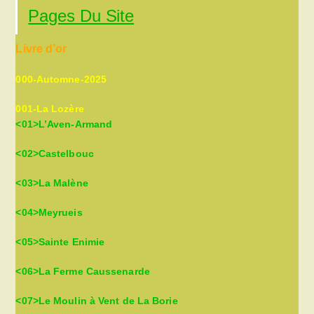
to
Pages Du Site
clo
the
Livre d’or
sea
pan
000-Automne-2025
001-La Lozère
<01>L’Aven-Armand
<02>Castelbouc
<03>La Malène
<04>Meyrueis
<05>Sainte Enimie
<06>La Ferme Caussenarde
<07>Le Moulin à Vent de La Borie