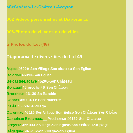
<8>Sévérac-Le-Château-Aveyron
002-Vidéos personnelles et Diaporamas
003-Photos de villages ou de villes
a-Photos du Lot (46)
Diaporama de divers sites du Lot 46
Aujols
46090-Son Village-Son château-Son Eglise
Baladou
46090-Son Eglise
Belcastel-Lacave
46200-Son Château
Bonaguil
47 proche 46-Son Château
Bretenoux
46130-Sa Bastide
Cahors
46000- Le Pont Valentré
Calès
46350-Le Village
Carennac
46110 Son Village-Son Eglise-Son Château-Son Cloître
Castelnau Bretenoux
__Prudhomat 46130-Son Château
Creysse
46600-Le Village-Son Eglise-Son château-Sa plage
Dégagnac
46340-Son Village-Son Eglise