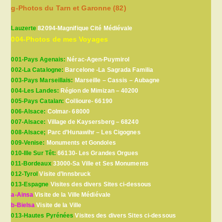
g-Photos du Tarn et Garonne (82)
Lauzerte
82094-Magnifique Cité Médiévale
004-Photos de mes Voyages
001-Pays Agenais:
Nérac-Agen-Puymirol
002-La Catalogne:
Barcelone -La Sagrada Familia
003-Pays Marseillais:
Marseille – Cassis – Aubagne
004-Les Landes:
Région de Mimizan – 40200
005-Pays Catalan:
Collioure- 66190
006-Alsace:
Colmar- 68000
007-Alsace:
Village de Kaysersberg – 68240
008-Alsace;
Parc d’Hunawihr – Les Cigognes
009-Venise:
Monuments et Gondoles
010-Ille Sur Têt:
66130- Les Grandes Orgues
011-Bordeaux
33000-Sa Ville et Ses Monuments
012-Tyrol
Visite d’Innsbruck
013-Espagne
Visites des divers Sites ci-dessous
a-Ainsa
Visite de la Ville Médiévale
b-Bielsa
Visite de la Ville
013-Hautes Pyrénées
Visites des divers Sites ci-dessous