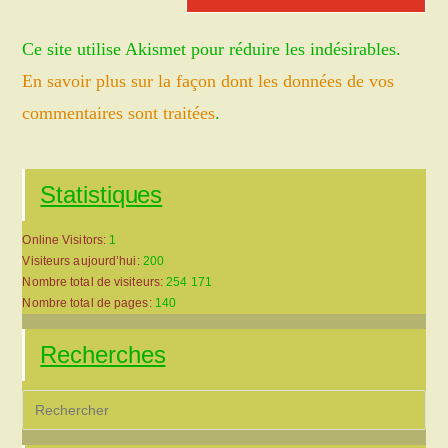
site
Ce site utilise Akismet pour réduire les indésirables.
(facultatif)
En savoir plus sur la façon dont les données de vos
commentaires sont traitées
.
Statistiques
Online Visitors:
1
Visiteurs aujourd’hui:
200
Nombre total de visiteurs:
254 171
Nombre total de pages:
140
Recherches
Pre
Es