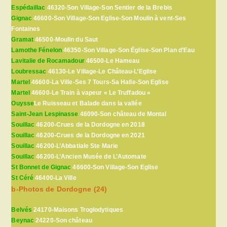
Espédaillac
46320-Son Village-Son Sentier de la Brebis
Gignac
46600-Son Village-Son Eglise-Son Moulin à vent-Ses
Fontaines
Gramat
46500-Moulin du Saut
Lamothe Fénelon
46350-Son Village-Son Église-Son Plan d’Eau
Lavitalie de Rocamadour
46500-Le Hameau
Loubressac
46130-Le Village-Le Château-L’Eglise
Martel
46600-La Ville-Ses 7 Tours-Sa Halle-Son Eglise
Martel
46600-Le Train à vapeur « Le Truffadou »
Ouysse
Le Ruisseau et Balade dans la vallée
Saint-Jean Lespinasse
46090-Son château de Montal
Souillac
46200-Crues de la Dordogne en 2018
Souillac
46200-Crues de la Dordogne en 2021
Souillac
46200-L’Abbatiale Ste Marie
Souillac
46200-L’Ancien Musée de L’Automate
St Bonnet de Gignac
46600-Son Village-Son Eglise
St Céré
46400-La Ville
b-Photos de Dordogne (24)
Belvés
24170-Maisons Troglodytiques
Beynac
24220-Son château