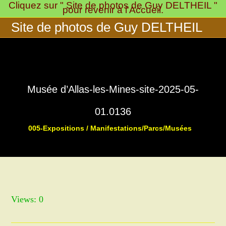
Cliquez sur " Site de photos de Guy DELTHEIL "
Skip
pour revenir à l'Accueil.
to
Site de photos de Guy DELTHEIL
content
Musée d’Allas-les-Mines-site-2025-05-
01.0136
005-Expositions / Manifestations/Parcs/Musées
>
>
Musée « 
Views: 0