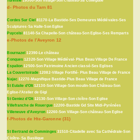
Turenne
19500-Son Village-Son château-Sa Collégiale
d- Photos du Tarn 81
Cordes Sur Ciel
81170-La Bastide-Ses Demeures Médiévales-Ses
Sculptures-Sa Halle-Son Eglise
Puycelsi
81140-Sa Chapelle-Son château-Son Eglise-Ses Remparts
e-Photos de l’Aveyron 12
Bournazel
12390-Le château
Conques
12320-Son Village Médiéval- Plus Beau Village De France
Espalion
12500-Son Patrimoine Ancien classé-Ses Eglises
La Couvertoirade
12082-Village Fortifié- Plus Beau Village de France
Najac
12270-Magnifique Bastide-Plus Beau Village de France
St Eulalie d’Olt
12130-Son Village-Son moulin-Son Château-Son
Eglise-l’Atelier de Gigi
St Geniez d’Olt
12130-Son Village-Son cloître-Son Eglise
Villefranche de Rouergue
12200-Bastide Gd Site Midi-Pyrénées
Villeneuve d’Aveyron
12260-Son Village-Son château-Son Eglise
f-Photos de Hte-Garonne (31)
St Bertrand de Comminges
31510-Citadelle avec Sa Cathédrale-Son
Cloître- Sa Basilique