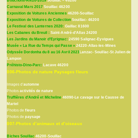
Bouchons-RN20-2019
Souillac – 46200
Carnaval Mars 2017
Souillac 46200
Exposition de Voitures Anciennes
46200-Souillac
Exposition de Voitures de Collection
Souillac- 46200
Le Festival des Lanternes 2020:
Gaillac 81600
Les Cabanes du Breuil :
Saint-André-d’Allas 24200
Les Jardins du Manoir d’Eyrignac:
24590 Salignac-Eyvigues
Musée « La Rue du Temps qui Passe »
24220-Allas-les-Mines
Odyssée Dordonha du 8 au 16 Avril 2023
Lanzac- Souillac-St Julien de
Lampon
Préhisto-Dino-Parc:
Lacave 46200
006-Photos de nature Paysages fleurs
Images d’
automne
Photos
activités de nature
Truffières d’André et Micheline
46090-Le cavage sur le Causse de
Martel
Photos de
fleurs
Photos de
paysage
007-Photos d’animaux et d’oiseaux
Biches Souillac
46200-Souillac