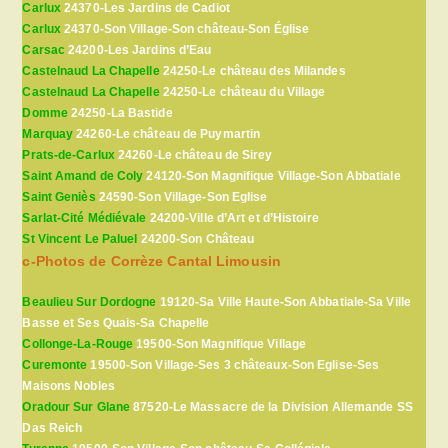
Carlux
24370-Les Jardins de Cadiot
Carlux
24370-Son Village-Son château-Son Église
Carsac
24200-Les Jardins d’Eau
Castelnaud La Chapelle
24250-Le château des Milandes
Castelnaud La Chapelle
24250-Le château du Village
Domme
24250-La Bastide
Marquay
24260-Le château de Puymartin
Prats-de-Carlux
24260-Le château de Sirey
Saint Amand de Coly
24120-Son Magnifique Village-Son Abbatiale
Saint Geniès
24590-Son Village-Son Eglise
Sarlat-Cité Médiévale
24200-Ville d’Art et d’Histoire
St Vincent Le Paluel
24200-Son Château
c-Photos de Corrèze Cantal Limousin
Beaulieu Sur Dordogne
19120-Sa Ville Haute-Son Abbatiale-Sa Ville
Basse et Ses Quais-Sa Chapelle
Collonge-La-Rouge
19500-Son Magnifique Village
Curemonte
19500-Son Village-Ses 3 châteaux-Son Eglise-Ses
Maisons Nobles
Oradour Sur Glane
87520-Le Massacre de la Division Allemande SS
Das Reich