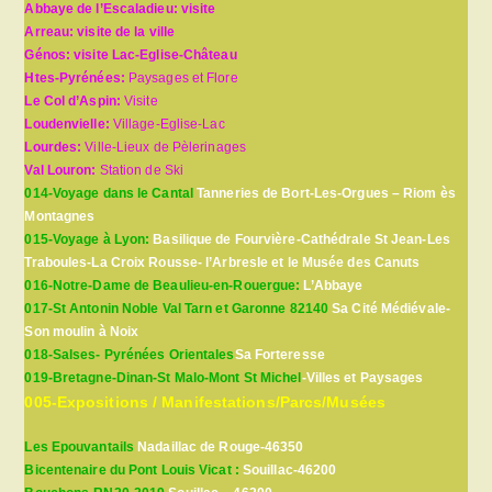
Abbaye de l’Escaladieu: visite
Arreau: visite de la ville
Génos: visite Lac-Eglise-Château
Htes-Pyrénées:
Paysages et Flore
Le Col d’Aspin:
Visite
Loudenvielle:
Village-Eglise-Lac
Lourdes:
Ville-Lieux de Pèlerinages
Val Louron:
Station de Ski
014-Voyage dans le Cantal
Tanneries de Bort-Les-Orgues – Riom ès
Montagnes
015-Voyage à Lyon:
Basilique de Fourvière-Cathédrale St Jean-Les
Traboules-La Croix Rousse- l’Arbresle et le Musée des Canuts
016-Notre-Dame de Beaulieu-en-Rouergue:
L’Abbaye
017-St Antonin Noble Val Tarn et Garonne 82140
Sa Cité Médiévale-
Son moulin à Noix
018-Salses- Pyrénées Orientales
Sa Forteresse
019-Bretagne-Dinan-St Malo-Mont St Michel
-Villes et Paysages
005-Expositions / Manifestations/Parcs/Musées
Les Epouvantails
Nadaillac de Rouge-46350
Bicentenaire du Pont Louis Vicat :
Souillac-46200