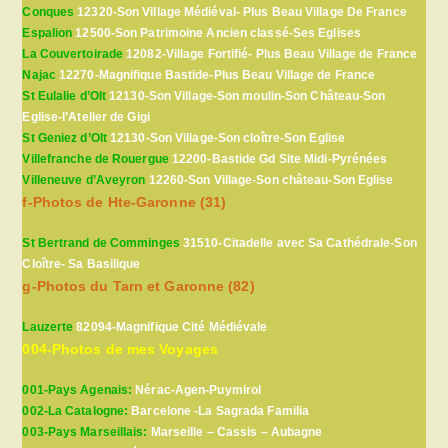
Conques
12320-Son Village Médiéval- Plus Beau Village De France
Espalion
12500-Son Patrimoine Ancien classé-Ses Eglises
La Couvertoirade
12082-Village Fortifié- Plus Beau Village de France
Najac
12270-Magnifique Bastide-Plus Beau Village de France
St Eulalie d’Olt
12130-Son Village-Son moulin-Son Château-Son
Eglise-l’Atelier de Gigi
St Geniez d’Olt
12130-Son Village-Son cloître-Son Eglise
Villefranche de Rouergue
12200-Bastide Gd Site Midi-Pyrénées
Villeneuve d’Aveyron
12260-Son Village-Son château-Son Eglise
f-Photos de Hte-Garonne (31)
St Bertrand de Comminges
31510-Citadelle avec Sa Cathédrale-Son
Cloître- Sa Basilique
g-Photos du Tarn et Garonne (82)
Lauzerte
82094-Magnifique Cité Médiévale
004-Photos de mes Voyages
001-Pays Agenais:
Nérac-Agen-Puymirol
002-La Catalogne:
Barcelone -La Sagrada Familia
003-Pays Marseillais:
Marseille – Cassis – Aubagne