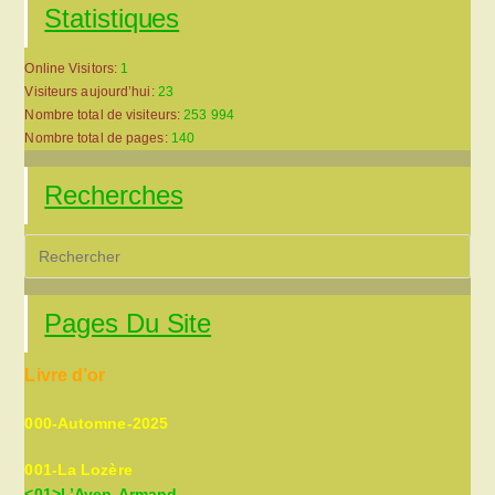
Statistiques
Online Visitors:
1
Visiteurs aujourd’hui:
23
Nombre total de visiteurs:
253 994
Nombre total de pages:
140
Recherches
Pre
Es
to
Pages Du Site
clo
the
Livre d’or
sea
pan
000-Automne-2025
001-La Lozère
<01>L’Aven-Armand