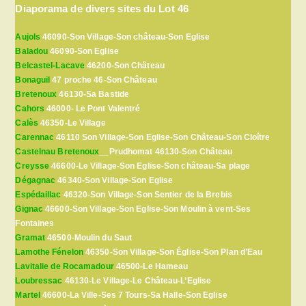
Diaporama de divers sites du Lot 46
Aujols
46090-Son Village-Son château-Son Eglise
Baladou
46090-Son Eglise
Belcastel-Lacave
46200-Son Château
Bonaguil
47 proche 46-Son Château
Bretenoux
46130-Sa Bastide
Cahors
46000- Le Pont Valentré
Calès
46350-Le Village
Carennac
46110 Son Village-Son Eglise-Son Château-Son Cloître
Castelnau Bretenoux
__Prudhomat 46130-Son Château
Creysse
46600-Le Village-Son Eglise-Son château-Sa plage
Dégagnac
46340-Son Village-Son Eglise
Espédaillac
46320-Son Village-Son Sentier de la Brebis
Gignac
46600-Son Village-Son Eglise-Son Moulin à vent-Ses
Fontaines
Gramat
46500-Moulin du Saut
Lamothe Fénelon
46350-Son Village-Son Église-Son Plan d’Eau
Lavitalie de Rocamadour
46500-Le Hameau
Loubressac
46130-Le Village-Le Château-L’Eglise
Martel
46600-La Ville-Ses 7 Tours-Sa Halle-Son Eglise