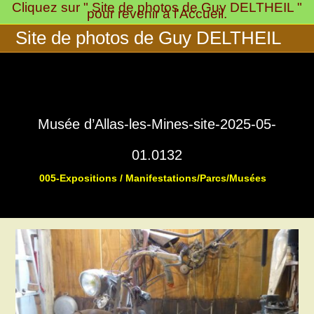
Cliquez sur " Site de photos de Guy DELTHEIL "
Skip
pour revenir à l'Accueil.
to
Site de photos de Guy DELTHEIL
content
Musée d’Allas-les-Mines-site-2025-05-
01.0132
005-Expositions / Manifestations/Parcs/Musées
>
>
Musée « 