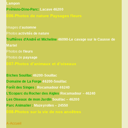
Lampon
Préhisto-Dino-Parc:
Lacave 46200
006-Photos de nature Paysages fleurs
Images d’
automne
Photos
activités de nature
Truffières d’André et Micheline
46090-Le cavage sur le Causse de
Martel
Photos de
fleurs
Photos de
paysage
007-Photos d’animaux et d’oiseaux
Biches Souillac
46200-Souillac
Domaine de La Forge
46200-Souillac
Forêt des Singes :
Rocamadour 46240
L’Ecoparc du Rocher des Aigles
Rocamadour – 46240
Les Oiseaux de mon Jardin
Souillac – 46200
Parc Animalier :
Mazeyrolles – 24550
008-Photos sur la vie de nos ancêtres
A-Accueil