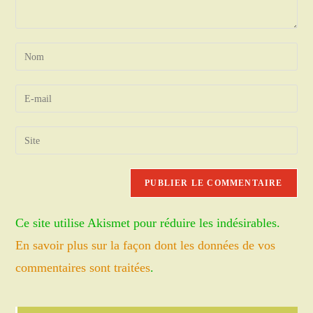
Enter
your
name
Enter
or
your
username
email
Saisir
to
address
l’URL
comment
to
de
comment
votre
site
Ce site utilise Akismet pour réduire les indésirables.
(facultatif)
En savoir plus sur la façon dont les données de vos
commentaires sont traitées
.