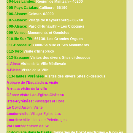
004-Les Landes:
Région de Mimizan – 40200
005-Pays Catalan:
Collioure- 66190
006-Alsace:
Colmar- 68000
007-Alsace:
Village de Kaysersberg – 68240
008-Alsace;
Parc d’Hunawihr – Les Cigognes
009-Venise:
Monuments et Gondoles
010-Ille Sur Têt:
66130- Les Grandes Orgues
011-Bordeaux
33000-Sa Ville et Ses Monuments
012-Tyrol
Visite d’Innsbruck
013-Espagne
Visites des divers Sites ci-dessous
a-Ainsa
Visite de la Ville Médiévale
b-Bielsa
Visite de la Ville
013-Hautes Pyrénées
Visites des divers Sites ci-dessous
Abbaye de l’Escaladieu: visite
Arreau: visite de la ville
Génos: visite Lac-Eglise-Château
Htes-Pyrénées:
Paysages et Flore
Le Col d’Aspin:
Visite
Loudenvielle:
Village-Eglise-Lac
Lourdes:
Ville-Lieux de Pèlerinages
Val Louron:
Station de Ski
014-Voyage dans le Cantal
Tanneries de Bort-Les-Orgues – Riom ès