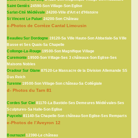
Saint Geniès
24590-Son Village-Son Eglise
Sarlat-Cité Médiévale
24200-Ville d’Art et d’Histoire
St Vincent Le Paluel
24200-Son Château
c-Photos de Corrèze Cantal Limousin
Beaulieu Sur Dordogne
19120-Sa Ville Haute-Son Abbatiale-Sa Ville
Basse et Ses Quais-Sa Chapelle
Collonge-La-Rouge
19500-Son Magnifique Village
Curemonte
19500-Son Village-Ses 3 châteaux-Son Eglise-Ses
Maisons Nobles
Oradour Sur Glane
87520-Le Massacre de la Division Allemande SS
Das Reich
Turenne
19500-Son Village-Son château-Sa Collégiale
d- Photos du Tarn 81
Cordes Sur Ciel
81170-La Bastide-Ses Demeures Médiévales-Ses
Sculptures-Sa Halle-Son Eglise
Puycelsi
81140-Sa Chapelle-Son château-Son Eglise-Ses Remparts
e-Photos de l’Aveyron 12
Bournazel
12390-Le château