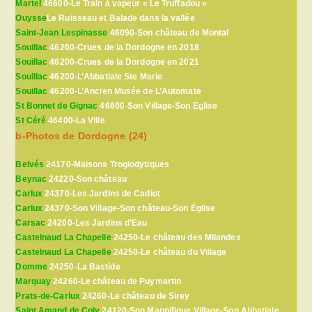
Martel
46600-Le Train à vapeur « Le Truffadou »
Ouysse
Le Ruisseau et Balade dans la vallée
Saint-Jean Lespinasse
46090-Son château de Montal
Souillac
46200-Crues de la Dordogne en 2018
Souillac
46200-Crues de la Dordogne en 2021
Souillac
46200-L’Abbatiale Ste Marie
Souillac
46200-L’Ancien Musée de L’Automate
St Bonnet de Gignac
46600-Son Village-Son Eglise
St Céré
46400-La Ville
b-Photos de Dordogne (24)
Belvés
24170-Maisons Troglodytiques
Beynac
24220-Son château
Carlux
24370-Les Jardins de Cadiot
Carlux
24370-Son Village-Son château-Son Église
Carsac
24200-Les Jardins d’Eau
Castelnaud La Chapelle
24250-Le château des Milandes
Castelnaud La Chapelle
24250-Le château du Village
Domme
24250-La Bastide
Marquay
24260-Le château de Puymartin
Prats-de-Carlux
24260-Le château de Sirey
Saint Amand de Coly
24120-Son Magnifique Village-Son Abbatiale