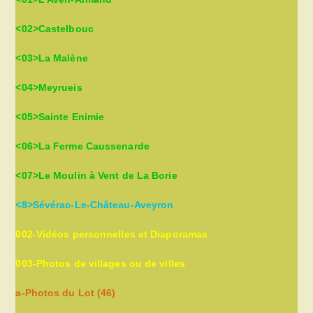
<02>Castelbouc
<03>La Malène
<04>Meyrueis
<05>Sainte Enimie
<06>La Ferme Caussenarde
<07>Le Moulin à Vent de La Borie
<8>Sévérac-Le-Château-Aveyron
002-Vidéos personnelles et Diaporamas
003-Photos de villages ou de villes
a-Photos du Lot (46)