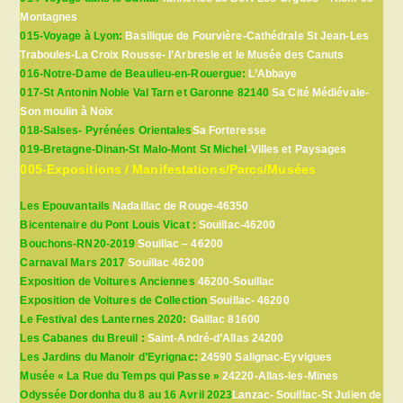
Montagnes
015-Voyage à Lyon:
Basilique de Fourvière-Cathédrale St Jean-Les
Traboules-La Croix Rousse- l’Arbresle et le Musée des Canuts
016-Notre-Dame de Beaulieu-en-Rouergue:
L’Abbaye
017-St Antonin Noble Val Tarn et Garonne 82140
Sa Cité Médiévale-
Son moulin à Noix
018-Salses- Pyrénées Orientales
Sa Forteresse
019-Bretagne-Dinan-St Malo-Mont St Michel
-Villes et Paysages
005-Expositions / Manifestations/Parcs/Musées
Les Epouvantails
Nadaillac de Rouge-46350
Bicentenaire du Pont Louis Vicat :
Souillac-46200
Bouchons-RN20-2019
Souillac – 46200
Carnaval Mars 2017
Souillac 46200
Exposition de Voitures Anciennes
46200-Souillac
Exposition de Voitures de Collection
Souillac- 46200
Le Festival des Lanternes 2020:
Gaillac 81600
Les Cabanes du Breuil :
Saint-André-d’Allas 24200
Les Jardins du Manoir d’Eyrignac:
24590 Salignac-Eyvigues
Musée « La Rue du Temps qui Passe »
24220-Allas-les-Mines
Odyssée Dordonha du 8 au 16 Avril 2023
Lanzac- Souillac-St Julien de