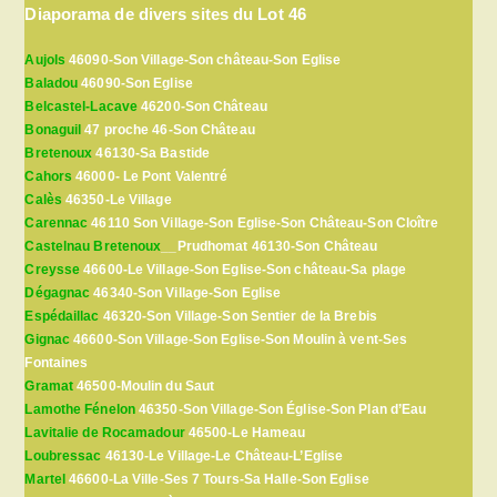
Diaporama de divers sites du Lot 46
Aujols
46090-Son Village-Son château-Son Eglise
Baladou
46090-Son Eglise
Belcastel-Lacave
46200-Son Château
Bonaguil
47 proche 46-Son Château
Bretenoux
46130-Sa Bastide
Cahors
46000- Le Pont Valentré
Calès
46350-Le Village
Carennac
46110 Son Village-Son Eglise-Son Château-Son Cloître
Castelnau Bretenoux
__Prudhomat 46130-Son Château
Creysse
46600-Le Village-Son Eglise-Son château-Sa plage
Dégagnac
46340-Son Village-Son Eglise
Espédaillac
46320-Son Village-Son Sentier de la Brebis
Gignac
46600-Son Village-Son Eglise-Son Moulin à vent-Ses
Fontaines
Gramat
46500-Moulin du Saut
Lamothe Fénelon
46350-Son Village-Son Église-Son Plan d’Eau
Lavitalie de Rocamadour
46500-Le Hameau
Loubressac
46130-Le Village-Le Château-L’Eglise
Martel
46600-La Ville-Ses 7 Tours-Sa Halle-Son Eglise