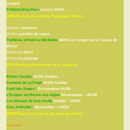
Lampon
Préhisto-Dino-Parc:
Lacave 46200
006-Photos de nature Paysages fleurs
Images d’
automne
Photos
activités de nature
Truffières d’André et Micheline
46090-Le cavage sur le Causse de
Martel
Photos de
fleurs
Photos de
paysage
007-Photos d’animaux et d’oiseaux
Biches Souillac
46200-Souillac
Domaine de La Forge
46200-Souillac
Forêt des Singes :
Rocamadour 46240
L’Ecoparc du Rocher des Aigles
Rocamadour – 46240
Les Oiseaux de mon Jardin
Souillac – 46200
Parc Animalier :
Mazeyrolles – 24550
008-Photos sur la vie de nos ancêtres
A-Accueil