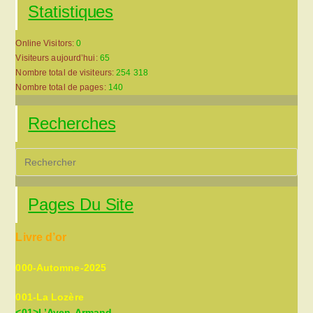
Statistiques
Online Visitors:
0
Visiteurs aujourd’hui:
65
Nombre total de visiteurs:
254 318
Nombre total de pages:
140
Recherches
Pre
Es
to
Pages Du Site
clo
the
Livre d’or
sea
pan
000-Automne-2025
001-La Lozère
<01>L’Aven-Armand