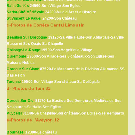
Saint Geniès
24590-Son Village-Son Eglise
Sarlat-Cité Médiévale
24200-Ville d’Art et d’Histoire
St Vincent Le Paluel
24200-Son Château
c-Photos de Corrèze Cantal Limousin
Beaulieu Sur Dordogne
19120-Sa Ville Haute-Son Abbatiale-Sa Ville
Basse et Ses Quais-Sa Chapelle
Collonge-La-Rouge
19500-Son Magnifique Village
Curemonte
19500-Son Village-Ses 3 châteaux-Son Eglise-Ses
Maisons Nobles
Oradour Sur Glane
87520-Le Massacre de la Division Allemande SS
Das Reich
Turenne
19500-Son Village-Son château-Sa Collégiale
d- Photos du Tarn 81
Cordes Sur Ciel
81170-La Bastide-Ses Demeures Médiévales-Ses
Sculptures-Sa Halle-Son Eglise
Puycelsi
81140-Sa Chapelle-Son château-Son Eglise-Ses Remparts
e-Photos de l’Aveyron 12
Bournazel
12390-Le château