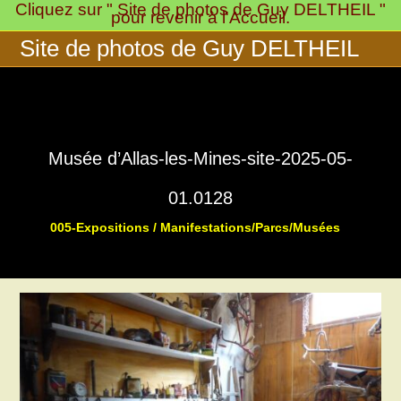
Cliquez sur " Site de photos de Guy DELTHEIL "
Skip
pour revenir à l'Accueil.
to
Site de photos de Guy DELTHEIL
content
Musée d’Allas-les-Mines-site-2025-05-
01.0128
005-Expositions / Manifestations/Parcs/Musées
>
>
Musée « 