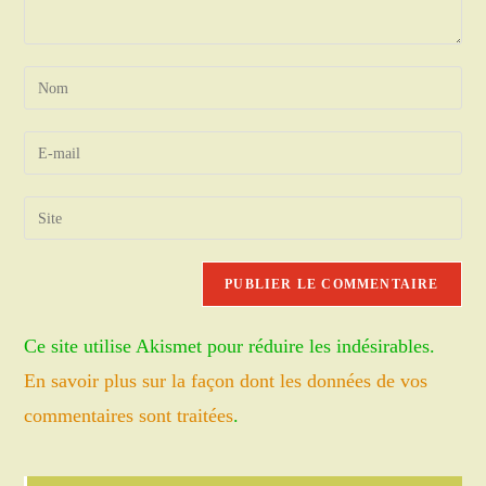
Enter
your
name
Enter
or
your
username
email
Saisir
to
address
l’URL
comment
to
de
comment
votre
site
Ce site utilise Akismet pour réduire les indésirables.
(facultatif)
En savoir plus sur la façon dont les données de vos
commentaires sont traitées
.