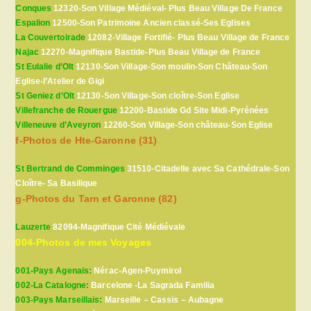
Conques
12320-Son Village Médiéval- Plus Beau Village De France
Espalion
12500-Son Patrimoine Ancien classé-Ses Eglises
La Couvertoirade
12082-Village Fortifié- Plus Beau Village de France
Najac
12270-Magnifique Bastide-Plus Beau Village de France
St Eulalie d’Olt
12130-Son Village-Son moulin-Son Château-Son
Eglise-l’Atelier de Gigi
St Geniez d’Olt
12130-Son Village-Son cloître-Son Eglise
Villefranche de Rouergue
12200-Bastide Gd Site Midi-Pyrénées
Villeneuve d’Aveyron
12260-Son Village-Son château-Son Eglise
f-Photos de Hte-Garonne (31)
St Bertrand de Comminges
31510-Citadelle avec Sa Cathédrale-Son
Cloître- Sa Basilique
g-Photos du Tarn et Garonne (82)
Lauzerte
82094-Magnifique Cité Médiévale
004-Photos de mes Voyages
001-Pays Agenais:
Nérac-Agen-Puymirol
002-La Catalogne:
Barcelone -La Sagrada Familia
003-Pays Marseillais:
Marseille – Cassis – Aubagne