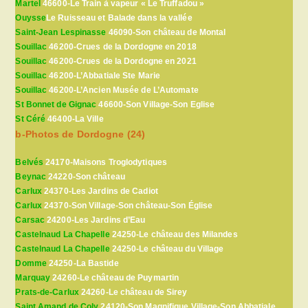
Martel
46600-Le Train à vapeur « Le Truffadou »
Ouysse
Le Ruisseau et Balade dans la vallée
Saint-Jean Lespinasse
46090-Son château de Montal
Souillac
46200-Crues de la Dordogne en 2018
Souillac
46200-Crues de la Dordogne en 2021
Souillac
46200-L’Abbatiale Ste Marie
Souillac
46200-L’Ancien Musée de L’Automate
St Bonnet de Gignac
46600-Son Village-Son Eglise
St Céré
46400-La Ville
b-Photos de Dordogne (24)
Belvés
24170-Maisons Troglodytiques
Beynac
24220-Son château
Carlux
24370-Les Jardins de Cadiot
Carlux
24370-Son Village-Son château-Son Église
Carsac
24200-Les Jardins d’Eau
Castelnaud La Chapelle
24250-Le château des Milandes
Castelnaud La Chapelle
24250-Le château du Village
Domme
24250-La Bastide
Marquay
24260-Le château de Puymartin
Prats-de-Carlux
24260-Le château de Sirey
Saint Amand de Coly
24120-Son Magnifique Village-Son Abbatiale