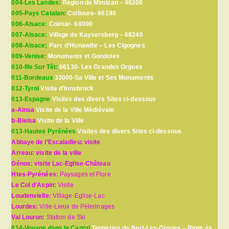
004-Les Landes:
Région de Mimizan – 40200
005-Pays Catalan:
Collioure- 66190
006-Alsace:
Colmar- 68000
007-Alsace:
Village de Kaysersberg – 68240
008-Alsace;
Parc d’Hunawihr – Les Cigognes
009-Venise:
Monuments et Gondoles
010-Ille Sur Têt:
66130- Les Grandes Orgues
011-Bordeaux
33000-Sa Ville et Ses Monuments
012-Tyrol
Visite d’Innsbruck
013-Espagne
Visites des divers Sites ci-dessous
a-Ainsa
Visite de la Ville Médiévale
b-Bielsa
Visite de la Ville
013-Hautes Pyrénées
Visites des divers Sites ci-dessous
Abbaye de l’Escaladieu: visite
Arreau: visite de la ville
Génos: visite Lac-Eglise-Château
Htes-Pyrénées:
Paysages et Flore
Le Col d’Aspin:
Visite
Loudenvielle:
Village-Eglise-Lac
Lourdes:
Ville-Lieux de Pèlerinages
Val Louron:
Station de Ski
014-Voyage dans le Cantal
Tanneries de Bort-Les-Orgues – Riom ès