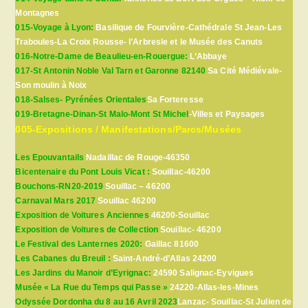
Montagnes
015-Voyage à Lyon:
Basilique de Fourvière-Cathédrale St Jean-Les
Traboules-La Croix Rousse- l’Arbresle et le Musée des Canuts
016-Notre-Dame de Beaulieu-en-Rouergue:
L’Abbaye
017-St Antonin Noble Val Tarn et Garonne 82140
Sa Cité Médiévale-
Son moulin à Noix
018-Salses- Pyrénées Orientales
Sa Forteresse
019-Bretagne-Dinan-St Malo-Mont St Michel
-Villes et Paysages
005-Expositions / Manifestations/Parcs/Musées
Les Epouvantails
Nadaillac de Rouge-46350
Bicentenaire du Pont Louis Vicat :
Souillac-46200
Bouchons-RN20-2019
Souillac – 46200
Carnaval Mars 2017
Souillac 46200
Exposition de Voitures Anciennes
46200-Souillac
Exposition de Voitures de Collection
Souillac- 46200
Le Festival des Lanternes 2020:
Gaillac 81600
Les Cabanes du Breuil :
Saint-André-d’Allas 24200
Les Jardins du Manoir d’Eyrignac:
24590 Salignac-Eyvigues
Musée « La Rue du Temps qui Passe »
24220-Allas-les-Mines
Odyssée Dordonha du 8 au 16 Avril 2023
Lanzac- Souillac-St Julien de