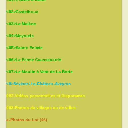
<02>Castelbouc
<03>La Malène
<04>Meyrueis
<05>Sainte Enimie
<06>La Ferme Caussenarde
<07>Le Moulin à Vent de La Borie
<8>Sévérac-Le-Château-Aveyron
002-Vidéos personnelles et Diaporamas
003-Photos de villages ou de villes
a-Photos du Lot (46)