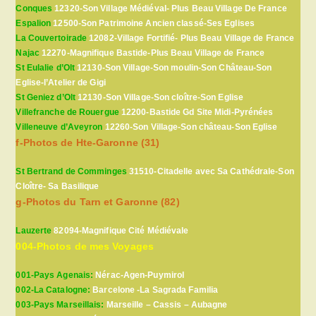
Conques
12320-Son Village Médiéval- Plus Beau Village De France
Espalion
12500-Son Patrimoine Ancien classé-Ses Eglises
La Couvertoirade
12082-Village Fortifié- Plus Beau Village de France
Najac
12270-Magnifique Bastide-Plus Beau Village de France
St Eulalie d’Olt
12130-Son Village-Son moulin-Son Château-Son
Eglise-l’Atelier de Gigi
St Geniez d’Olt
12130-Son Village-Son cloître-Son Eglise
Villefranche de Rouergue
12200-Bastide Gd Site Midi-Pyrénées
Villeneuve d’Aveyron
12260-Son Village-Son château-Son Eglise
f-Photos de Hte-Garonne (31)
St Bertrand de Comminges
31510-Citadelle avec Sa Cathédrale-Son
Cloître- Sa Basilique
g-Photos du Tarn et Garonne (82)
Lauzerte
82094-Magnifique Cité Médiévale
004-Photos de mes Voyages
001-Pays Agenais:
Nérac-Agen-Puymirol
002-La Catalogne:
Barcelone -La Sagrada Familia
003-Pays Marseillais:
Marseille – Cassis – Aubagne