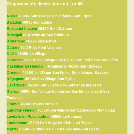
Diaporama de divers sites du Lot 46
Aujols
46090-Son Village-Son château-Son Eglise
Baladou
46090-Son Eglise
Belcastel-Lacave
46200-Son Château
Bonaguil
47 proche 46-Son Château
Bretenoux
46130-Sa Bastide
Cahors
46000- Le Pont Valentré
Calès
46350-Le Village
Carennac
46110 Son Village-Son Eglise-Son Château-Son Cloître
Castelnau Bretenoux
__Prudhomat 46130-Son Château
Creysse
46600-Le Village-Son Eglise-Son château-Sa plage
Dégagnac
46340-Son Village-Son Eglise
Espédaillac
46320-Son Village-Son Sentier de la Brebis
Gignac
46600-Son Village-Son Eglise-Son Moulin à vent-Ses
Fontaines
Gramat
46500-Moulin du Saut
Lamothe Fénelon
46350-Son Village-Son Église-Son Plan d’Eau
Lavitalie de Rocamadour
46500-Le Hameau
Loubressac
46130-Le Village-Le Château-L’Eglise
Martel
46600-La Ville-Ses 7 Tours-Sa Halle-Son Eglise