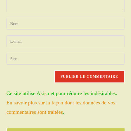
Enter
your
name
Enter
or
your
username
email
Saisir
to
address
l’URL
comment
to
de
comment
votre
site
Ce site utilise Akismet pour réduire les indésirables.
(facultatif)
En savoir plus sur la façon dont les données de vos
commentaires sont traitées
.