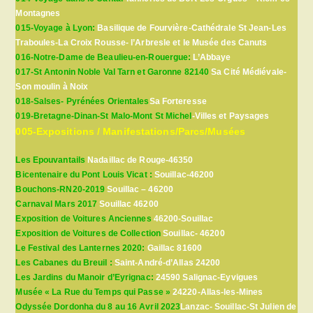
Montagnes
015-Voyage à Lyon:
Basilique de Fourvière-Cathédrale St Jean-Les
Traboules-La Croix Rousse- l’Arbresle et le Musée des Canuts
016-Notre-Dame de Beaulieu-en-Rouergue:
L’Abbaye
017-St Antonin Noble Val Tarn et Garonne 82140
Sa Cité Médiévale-
Son moulin à Noix
018-Salses- Pyrénées Orientales
Sa Forteresse
019-Bretagne-Dinan-St Malo-Mont St Michel
-Villes et Paysages
005-Expositions / Manifestations/Parcs/Musées
Les Epouvantails
Nadaillac de Rouge-46350
Bicentenaire du Pont Louis Vicat :
Souillac-46200
Bouchons-RN20-2019
Souillac – 46200
Carnaval Mars 2017
Souillac 46200
Exposition de Voitures Anciennes
46200-Souillac
Exposition de Voitures de Collection
Souillac- 46200
Le Festival des Lanternes 2020:
Gaillac 81600
Les Cabanes du Breuil :
Saint-André-d’Allas 24200
Les Jardins du Manoir d’Eyrignac:
24590 Salignac-Eyvigues
Musée « La Rue du Temps qui Passe »
24220-Allas-les-Mines
Odyssée Dordonha du 8 au 16 Avril 2023
Lanzac- Souillac-St Julien de