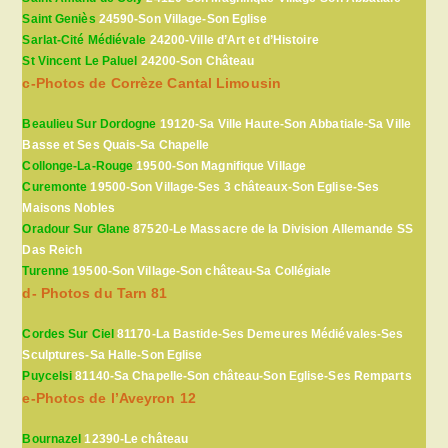
Saint Geniès
24590-Son Village-Son Eglise
Sarlat-Cité Médiévale
24200-Ville d’Art et d’Histoire
St Vincent Le Paluel
24200-Son Château
c-Photos de Corrèze Cantal Limousin
Beaulieu Sur Dordogne
19120-Sa Ville Haute-Son Abbatiale-Sa Ville
Basse et Ses Quais-Sa Chapelle
Collonge-La-Rouge
19500-Son Magnifique Village
Curemonte
19500-Son Village-Ses 3 châteaux-Son Eglise-Ses
Maisons Nobles
Oradour Sur Glane
87520-Le Massacre de la Division Allemande SS
Das Reich
Turenne
19500-Son Village-Son château-Sa Collégiale
d- Photos du Tarn 81
Cordes Sur Ciel
81170-La Bastide-Ses Demeures Médiévales-Ses
Sculptures-Sa Halle-Son Eglise
Puycelsi
81140-Sa Chapelle-Son château-Son Eglise-Ses Remparts
e-Photos de l’Aveyron 12
Bournazel
12390-Le château