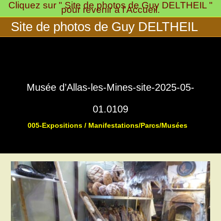
Cliquez sur " Site de photos de Guy DELTHEIL "
Skip
pour revenir à l'Accueil.
to
Site de photos de Guy DELTHEIL
content
Musée d’Allas-les-Mines-site-2025-05-
01.0109
005-Expositions / Manifestations/Parcs/Musées
>
>
Musée « 