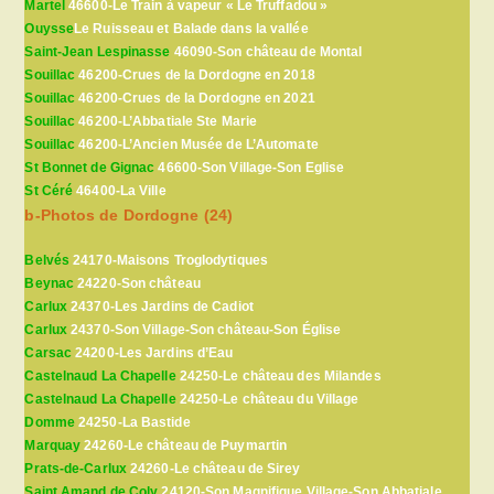
Martel
46600-Le Train à vapeur « Le Truffadou »
Ouysse
Le Ruisseau et Balade dans la vallée
Saint-Jean Lespinasse
46090-Son château de Montal
Souillac
46200-Crues de la Dordogne en 2018
Souillac
46200-Crues de la Dordogne en 2021
Souillac
46200-L’Abbatiale Ste Marie
Souillac
46200-L’Ancien Musée de L’Automate
St Bonnet de Gignac
46600-Son Village-Son Eglise
St Céré
46400-La Ville
b-Photos de Dordogne (24)
Belvés
24170-Maisons Troglodytiques
Beynac
24220-Son château
Carlux
24370-Les Jardins de Cadiot
Carlux
24370-Son Village-Son château-Son Église
Carsac
24200-Les Jardins d’Eau
Castelnaud La Chapelle
24250-Le château des Milandes
Castelnaud La Chapelle
24250-Le château du Village
Domme
24250-La Bastide
Marquay
24260-Le château de Puymartin
Prats-de-Carlux
24260-Le château de Sirey
Saint Amand de Coly
24120-Son Magnifique Village-Son Abbatiale