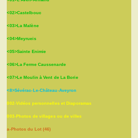
<02>Castelbouc
<03>La Malène
<04>Meyrueis
<05>Sainte Enimie
<06>La Ferme Caussenarde
<07>Le Moulin à Vent de La Borie
<8>Sévérac-Le-Château-Aveyron
002-Vidéos personnelles et Diaporamas
003-Photos de villages ou de villes
a-Photos du Lot (46)