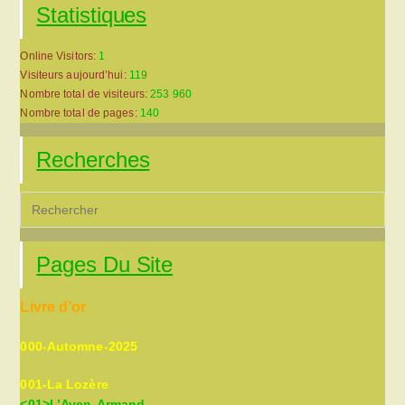
Statistiques
Online Visitors:
1
Visiteurs aujourd’hui:
119
Nombre total de visiteurs:
253 960
Nombre total de pages:
140
Recherches
Pre
Es
to
Pages Du Site
clo
the
Livre d’or
sea
pan
000-Automne-2025
001-La Lozère
<01>L’Aven-Armand