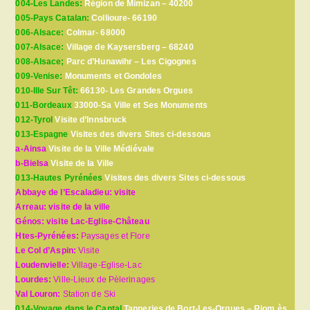
004-Les Landes:
Région de Mimizan – 40200
005-Pays Catalan:
Collioure- 66190
006-Alsace:
Colmar- 68000
007-Alsace:
Village de Kaysersberg – 68240
008-Alsace;
Parc d’Hunawihr – Les Cigognes
009-Venise:
Monuments et Gondoles
010-Ille Sur Têt:
66130- Les Grandes Orgues
011-Bordeaux
33000-Sa Ville et Ses Monuments
012-Tyrol
Visite d’Innsbruck
013-Espagne
Visites des divers Sites ci-dessous
a-Ainsa
Visite de la Ville Médiévale
b-Bielsa
Visite de la Ville
013-Hautes Pyrénées
Visites des divers Sites ci-dessous
Abbaye de l’Escaladieu: visite
Arreau: visite de la ville
Génos: visite Lac-Eglise-Château
Htes-Pyrénées:
Paysages et Flore
Le Col d’Aspin:
Visite
Loudenvielle:
Village-Eglise-Lac
Lourdes:
Ville-Lieux de Pèlerinages
Val Louron:
Station de Ski
014-Voyage dans le Cantal
Tanneries de Bort-Les-Orgues – Riom ès