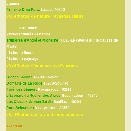
Lampon
Préhisto-Dino-Parc:
Lacave 46200
006-Photos de nature Paysages fleurs
Images d’
automne
Photos
activités de nature
Truffières d’André et Micheline
46090-Le cavage sur le Causse de
Martel
Photos de
fleurs
Photos de
paysage
007-Photos d’animaux et d’oiseaux
Biches Souillac
46200-Souillac
Domaine de La Forge
46200-Souillac
Forêt des Singes :
Rocamadour 46240
L’Ecoparc du Rocher des Aigles
Rocamadour – 46240
Les Oiseaux de mon Jardin
Souillac – 46200
Parc Animalier :
Mazeyrolles – 24550
008-Photos sur la vie de nos ancêtres
A-Accueil