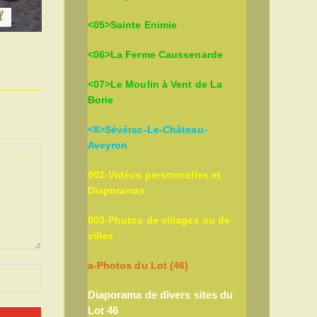
<05>Sainte Enimie
<06>La Ferme Caussenarde
<07>Le Moulin à Vent de La
Borie
<8>Sévérac-Le-Château-
Aveyron
002-Vidéos personnelles et
Diaporamas
003-Photos de villages ou de
villes
a-Photos du Lot (46)
Diaporama de divers sites du
Lot 46