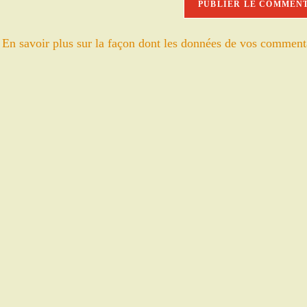
votre
site
.
En savoir plus sur la façon dont les données de vos comment
(facultatif)