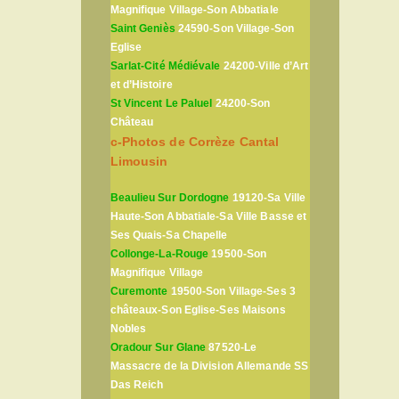
Magnifique Village-Son Abbatiale
Saint Geniès
24590-Son Village-Son
Eglise
Sarlat-Cité Médiévale
24200-Ville d’Art
et d’Histoire
St Vincent Le Paluel
24200-Son
Château
c-Photos de Corrèze Cantal
Limousin
Beaulieu Sur Dordogne
19120-Sa Ville
Haute-Son Abbatiale-Sa Ville Basse et
Ses Quais-Sa Chapelle
Collonge-La-Rouge
19500-Son
Magnifique Village
Curemonte
19500-Son Village-Ses 3
châteaux-Son Eglise-Ses Maisons
Nobles
Oradour Sur Glane
87520-Le
Massacre de la Division Allemande SS
Das Reich