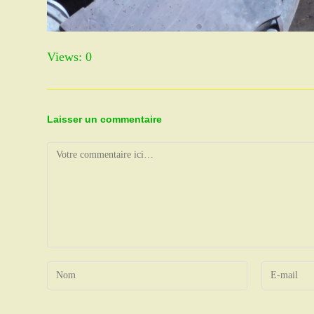
Views: 0
Laisser un commentaire
Comment
Enter
Enter
your
your
name
email