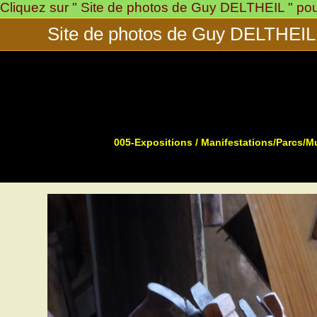
Cliquez sur " Site de photos de Guy DELTHEIL " pour 
Skip
to
Site de photos de Guy DELTHEIL
content
005-Expositions / Manifestations/Parcs/
>
>