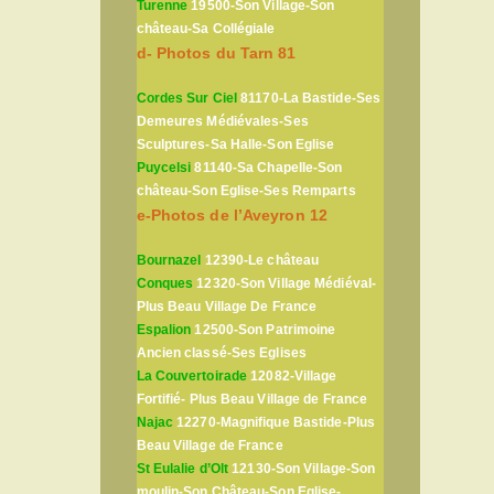
Turenne
19500-Son Village-Son
château-Sa Collégiale
d- Photos du Tarn 81
Cordes Sur Ciel
81170-La Bastide-Ses
Demeures Médiévales-Ses
Sculptures-Sa Halle-Son Eglise
Puycelsi
81140-Sa Chapelle-Son
château-Son Eglise-Ses Remparts
e-Photos de l’Aveyron 12
Bournazel
12390-Le château
Conques
12320-Son Village Médiéval-
Plus Beau Village De France
Espalion
12500-Son Patrimoine
Ancien classé-Ses Eglises
La Couvertoirade
12082-Village
Fortifié- Plus Beau Village de France
Najac
12270-Magnifique Bastide-Plus
Beau Village de France
St Eulalie d’Olt
12130-Son Village-Son
moulin-Son Château-Son Eglise-