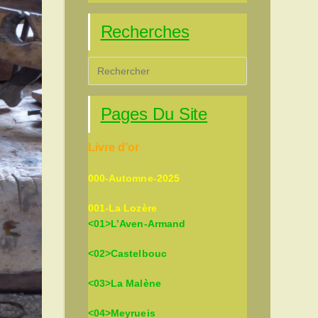
Recherches
Press
Escape
to
Pages Du Site
close
the
Livre d’or
search
panel.
000-Automne-2025
001-La Lozère
<01>L’Aven-Armand
<02>Castelbouc
<03>La Malène
<04>Meyrueis