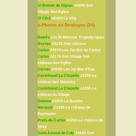
St Bonnet de Gignac
46600-Son
Village-Son Eglise
St Céré
46400-La Ville
b-Photos de Dordogne (24)
Belvés
24170-Maisons Troglodytiques
Beynac
24220-Son château
Carlux
24370-Les Jardins de Cadiot
Carlux
24370-Son Village-Son
château-Son Église
Carsac
24200-Les Jardins d’Eau
Castelnaud La Chapelle
24250-Le
château des Milandes
Castelnaud La Chapelle
24250-Le
château du Village
Domme
24250-La Bastide
Marquay
24260-Le château de
Puymartin
Prats-de-Carlux
24260-Le château de
Sirey
Saint Amand de Coly
24120-Son