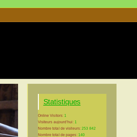
s
>
Musée d’Allas-les-Mines-site-2025-05-01.0087
Statistiques
Online Visitors:
1
Visiteurs aujourd’hui:
1
Nombre total de visiteurs:
253 842
Nombre total de pages:
140