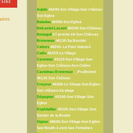
Aujols
46090-Son Village-Son château-
Son Eglise
aires
Baladou
46090-Son Eglise
Belcastel-Lacave
46200-Son Château
Bonaguil
47 proche 46-Son Château
Bretenoux
46130-Sa Bastide
Cahors
46000- Le Pont Valentré
Calès
46350-Le Village
Carennac
46110 Son Village-Son
Eglise-Son Château-Son Cloître
Castelnau Bretenoux
__Prudhomat
46130-Son Château
Creysse
46600-Le Village-Son Eglise-
Son château-Sa plage
Dégagnac
46340-Son Village-Son
Eglise
Espédaillac
46320-Son Village-Son
Sentier de la Brebis
Gignac
46600-Son Village-Son Eglise-
Son Moulin à vent-Ses Fontaines