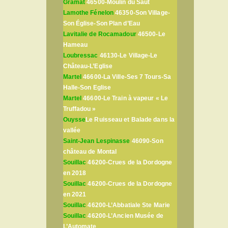
Gramat
46500-Moulin du Saut
Lamothe Fénelon
46350-Son Village-
Son Église-Son Plan d’Eau
Lavitalie de Rocamadour
46500-Le
Hameau
Loubressac
46130-Le Village-Le
Château-L’Eglise
Martel
46600-La Ville-Ses 7 Tours-Sa
Halle-Son Eglise
Martel
46600-Le Train à vapeur « Le
Truffadou »
Ouysse
Le Ruisseau et Balade dans la
vallée
Saint-Jean Lespinasse
46090-Son
château de Montal
Souillac
46200-Crues de la Dordogne
en 2018
Souillac
46200-Crues de la Dordogne
en 2021
Souillac
46200-L’Abbatiale Ste Marie
Souillac
46200-L’Ancien Musée de
L’Automate