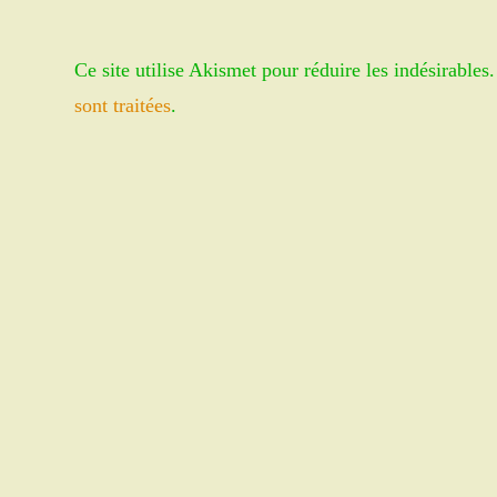
or
address
username
to
Ce site utilise Akismet pour réduire les indésirables
to
comment
comment
sont traitées
.