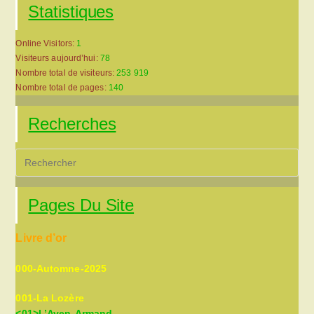
Statistiques
Online Visitors:
1
Visiteurs aujourd’hui:
78
Nombre total de visiteurs:
253 919
Nombre total de pages:
140
Recherches
Pre
Es
to
Pages Du Site
clo
the
Livre d’or
sea
pan
000-Automne-2025
001-La Lozère
<01>L’Aven-Armand