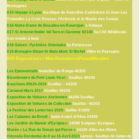
Montagnes
015-Voyage à Lyon:
Basilique de Fourvière-Cathédrale St Jean-Les
Traboules-La Croix Rousse- l’Arbresle et le Musée des Canuts
016-Notre-Dame de Beaulieu-en-Rouergue:
L’Abbaye
017-St Antonin Noble Val Tarn et Garonne 82140
Sa Cité Médiévale-
Son moulin à Noix
018-Salses- Pyrénées Orientales
Sa Forteresse
019-Bretagne-Dinan-St Malo-Mont St Michel
-Villes et Paysages
005-Expositions / Manifestations/Parcs/Musées
Les Epouvantails
Nadaillac de Rouge-46350
Bicentenaire du Pont Louis Vicat :
Souillac-46200
Bouchons-RN20-2019
Souillac – 46200
Carnaval Mars 2017
Souillac 46200
Exposition de Voitures Anciennes
46200-Souillac
Exposition de Voitures de Collection
Souillac- 46200
Le Festival des Lanternes 2020:
Gaillac 81600
Les Cabanes du Breuil :
Saint-André-d’Allas 24200
Les Jardins du Manoir d’Eyrignac:
24590 Salignac-Eyvigues
Musée « La Rue du Temps qui Passe »
24220-Allas-les-Mines
Odyssée Dordonha du 8 au 16 Avril 2023
Lanzac- Souillac-St Julien de