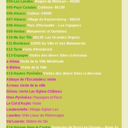
004-Les Landes:
Région de Mimizan – 40200
005-Pays Catalan:
Collioure- 66190
006-Alsace:
Colmar- 68000
007-Alsace:
Village de Kaysersberg – 68240
008-Alsace;
Parc d’Hunawihr – Les Cigognes
009-Venise:
Monuments et Gondoles
010-Ille Sur Têt:
66130- Les Grandes Orgues
011-Bordeaux
33000-Sa Ville et Ses Monuments
012-Tyrol
Visite d’Innsbruck
013-Espagne
Visites des divers Sites ci-dessous
a-Ainsa
Visite de la Ville Médiévale
b-Bielsa
Visite de la Ville
013-Hautes Pyrénées
Visites des divers Sites ci-dessous
Abbaye de l’Escaladieu: visite
Arreau: visite de la ville
Génos: visite Lac-Eglise-Château
Htes-Pyrénées:
Paysages et Flore
Le Col d’Aspin:
Visite
Loudenvielle:
Village-Eglise-Lac
Lourdes:
Ville-Lieux de Pèlerinages
Val Louron:
Station de Ski
014-Voyage dans le Cantal
Tanneries de Bort-Les-Orgues – Riom ès