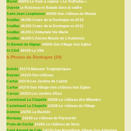
Martel
46600-Le Train à vapeur « Le Truffadou »
Ouysse
Le Ruisseau et Balade dans la vallée
Saint-Jean Lespinasse
46090-Son château de Montal
Souillac
46200-Crues de la Dordogne en 2018
Souillac
46200-Crues de la Dordogne en 2021
Souillac
46200-L’Abbatiale Ste Marie
Souillac
46200-L’Ancien Musée de L’Automate
St Bonnet de Gignac
46600-Son Village-Son Eglise
St Céré
46400-La Ville
b-Photos de Dordogne (24)
Belvés
24170-Maisons Troglodytiques
Beynac
24220-Son château
Carlux
24370-Les Jardins de Cadiot
Carlux
24370-Son Village-Son château-Son Église
Carsac
24200-Les Jardins d’Eau
Castelnaud La Chapelle
24250-Le château des Milandes
Castelnaud La Chapelle
24250-Le château du Village
Domme
24250-La Bastide
Marquay
24260-Le château de Puymartin
Prats-de-Carlux
24260-Le château de Sirey
Saint Amand de Coly
24120-Son Magnifique Village-Son Abbatiale