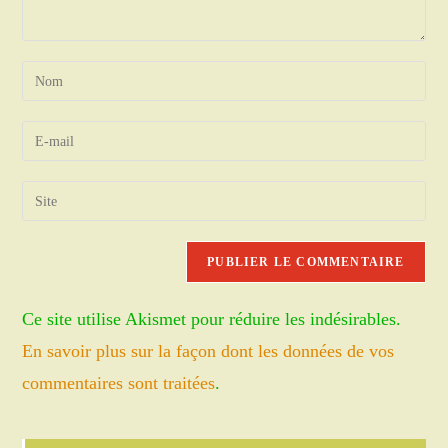
Enter
your
name
Enter
or
your
username
email
Saisir
to
address
l’URL
comment
to
de
comment
votre
site
Ce site utilise Akismet pour réduire les indésirables.
(facultatif)
En savoir plus sur la façon dont les données de vos
commentaires sont traitées
.