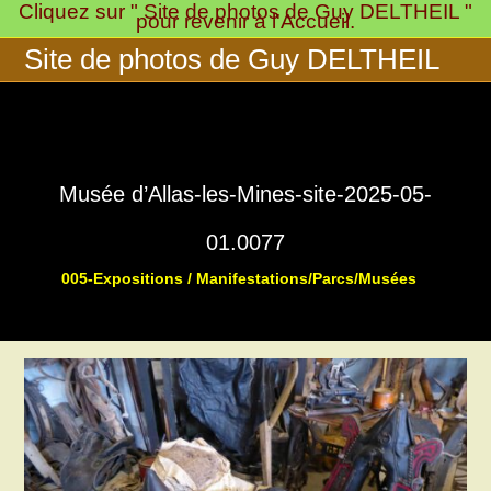
Cliquez sur " Site de photos de Guy DELTHEIL "
Skip
pour revenir à l'Accueil.
to
Site de photos de Guy DELTHEIL
content
Musée d’Allas-les-Mines-site-2025-05-
01.0077
005-Expositions / Manifestations/Parcs/Musées
>
>
Musée « 