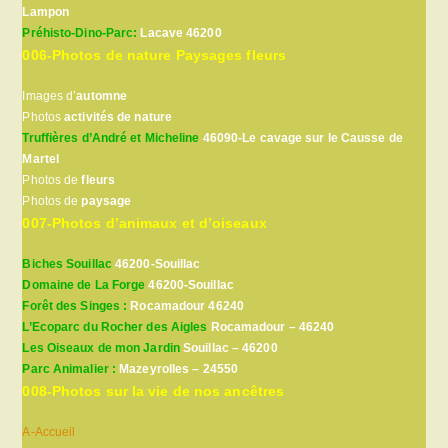
Lampon
Préhisto-Dino-Parc:
Lacave 46200
006-Photos de nature Paysages fleurs
Images d’
automne
Photos
activités de nature
Truffières d’André et Micheline
46090-Le cavage sur le Causse de
Martel
Photos de
fleurs
Photos de
paysage
007-Photos d’animaux et d’oiseaux
Biches Souillac
46200-Souillac
Domaine de La Forge
46200-Souillac
Forêt des Singes :
Rocamadour 46240
L’Ecoparc du Rocher des Aigles
Rocamadour – 46240
Les Oiseaux de mon Jardin
Souillac – 46200
Parc Animalier :
Mazeyrolles – 24550
008-Photos sur la vie de nos ancêtres
A-Accueil