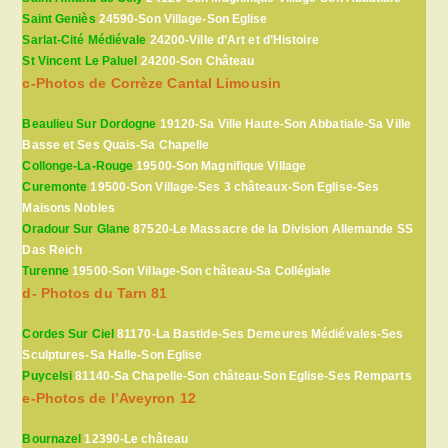
Saint Geniès
24590-Son Village-Son Eglise
Sarlat-Cité Médiévale
24200-Ville d’Art et d’Histoire
St Vincent Le Paluel
24200-Son Château
c-Photos de Corrèze Cantal Limousin
Beaulieu Sur Dordogne
19120-Sa Ville Haute-Son Abbatiale-Sa Ville
Basse et Ses Quais-Sa Chapelle
Collonge-La-Rouge
19500-Son Magnifique Village
Curemonte
19500-Son Village-Ses 3 châteaux-Son Eglise-Ses
Maisons Nobles
Oradour Sur Glane
87520-Le Massacre de la Division Allemande SS
Das Reich
Turenne
19500-Son Village-Son château-Sa Collégiale
d- Photos du Tarn 81
Cordes Sur Ciel
81170-La Bastide-Ses Demeures Médiévales-Ses
Sculptures-Sa Halle-Son Eglise
Puycelsi
81140-Sa Chapelle-Son château-Son Eglise-Ses Remparts
e-Photos de l’Aveyron 12
Bournazel
12390-Le château