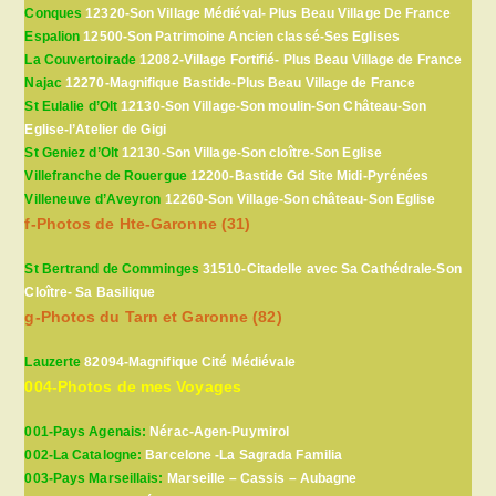
Conques
12320-Son Village Médiéval- Plus Beau Village De France
Espalion
12500-Son Patrimoine Ancien classé-Ses Eglises
La Couvertoirade
12082-Village Fortifié- Plus Beau Village de France
Najac
12270-Magnifique Bastide-Plus Beau Village de France
St Eulalie d’Olt
12130-Son Village-Son moulin-Son Château-Son
Eglise-l’Atelier de Gigi
St Geniez d’Olt
12130-Son Village-Son cloître-Son Eglise
Villefranche de Rouergue
12200-Bastide Gd Site Midi-Pyrénées
Villeneuve d’Aveyron
12260-Son Village-Son château-Son Eglise
f-Photos de Hte-Garonne (31)
St Bertrand de Comminges
31510-Citadelle avec Sa Cathédrale-Son
Cloître- Sa Basilique
g-Photos du Tarn et Garonne (82)
Lauzerte
82094-Magnifique Cité Médiévale
004-Photos de mes Voyages
001-Pays Agenais:
Nérac-Agen-Puymirol
002-La Catalogne:
Barcelone -La Sagrada Familia
003-Pays Marseillais:
Marseille – Cassis – Aubagne