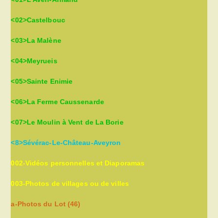
<02>Castelbouc
<03>La Malène
<04>Meyrueis
<05>Sainte Enimie
<06>La Ferme Caussenarde
<07>Le Moulin à Vent de La Borie
<8>Sévérac-Le-Château-Aveyron
002-Vidéos personnelles et Diaporamas
003-Photos de villages ou de villes
a-Photos du Lot (46)