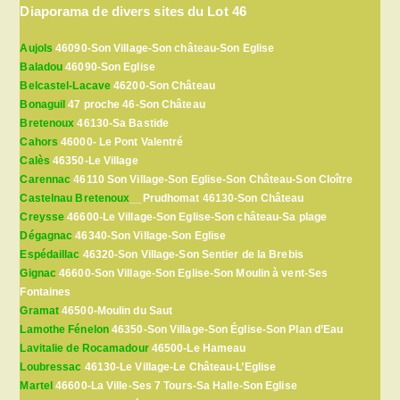
Diaporama de divers sites du Lot 46
Aujols
46090-Son Village-Son château-Son Eglise
Baladou
46090-Son Eglise
Belcastel-Lacave
46200-Son Château
Bonaguil
47 proche 46-Son Château
Bretenoux
46130-Sa Bastide
Cahors
46000- Le Pont Valentré
Calès
46350-Le Village
Carennac
46110 Son Village-Son Eglise-Son Château-Son Cloître
Castelnau Bretenoux
__Prudhomat 46130-Son Château
Creysse
46600-Le Village-Son Eglise-Son château-Sa plage
Dégagnac
46340-Son Village-Son Eglise
Espédaillac
46320-Son Village-Son Sentier de la Brebis
Gignac
46600-Son Village-Son Eglise-Son Moulin à vent-Ses
Fontaines
Gramat
46500-Moulin du Saut
Lamothe Fénelon
46350-Son Village-Son Église-Son Plan d’Eau
Lavitalie de Rocamadour
46500-Le Hameau
Loubressac
46130-Le Village-Le Château-L’Eglise
Martel
46600-La Ville-Ses 7 Tours-Sa Halle-Son Eglise