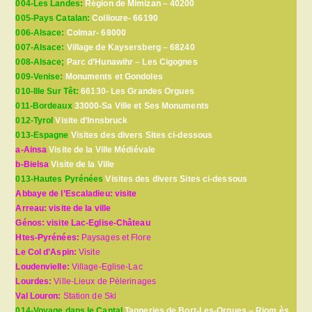
004-Les Landes:
Région de Mimizan – 40200
005-Pays Catalan:
Collioure- 66190
006-Alsace:
Colmar- 68000
007-Alsace:
Village de Kaysersberg – 68240
008-Alsace;
Parc d’Hunawihr – Les Cigognes
009-Venise:
Monuments et Gondoles
010-Ille Sur Têt:
66130- Les Grandes Orgues
011-Bordeaux
33000-Sa Ville et Ses Monuments
012-Tyrol
Visite d’Innsbruck
013-Espagne
Visites des divers Sites ci-dessous
a-Ainsa
Visite de la Ville Médiévale
b-Bielsa
Visite de la Ville
013-Hautes Pyrénées
Visites des divers Sites ci-dessous
Abbaye de l’Escaladieu: visite
Arreau: visite de la ville
Génos: visite Lac-Eglise-Château
Htes-Pyrénées:
Paysages et Flore
Le Col d’Aspin:
Visite
Loudenvielle:
Village-Eglise-Lac
Lourdes:
Ville-Lieux de Pèlerinages
Val Louron:
Station de Ski
014-Voyage dans le Cantal
Tanneries de Bort-Les-Orgues – Riom ès