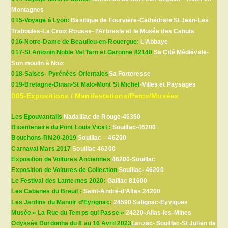
Montagnes
015-Voyage à Lyon:
Basilique de Fourvière-Cathédrale St Jean-Les
Traboules-La Croix Rousse- l’Arbresle et le Musée des Canuts
016-Notre-Dame de Beaulieu-en-Rouergue:
L’Abbaye
017-St Antonin Noble Val Tarn et Garonne 82140
Sa Cité Médiévale-
Son moulin à Noix
018-Salses- Pyrénées Orientales
Sa Forteresse
019-Bretagne-Dinan-St Malo-Mont St Michel
-Villes et Paysages
005-Expositions / Manifestations/Parcs/Musées
Les Epouvantails
Nadaillac de Rouge-46350
Bicentenaire du Pont Louis Vicat :
Souillac-46200
Bouchons-RN20-2019
Souillac – 46200
Carnaval Mars 2017
Souillac 46200
Exposition de Voitures Anciennes
46200-Souillac
Exposition de Voitures de Collection
Souillac- 46200
Le Festival des Lanternes 2020:
Gaillac 81600
Les Cabanes du Breuil :
Saint-André-d’Allas 24200
Les Jardins du Manoir d’Eyrignac:
24590 Salignac-Eyvigues
Musée « La Rue du Temps qui Passe »
24220-Allas-les-Mines
Odyssée Dordonha du 8 au 16 Avril 2023
Lanzac- Souillac-St Julien de