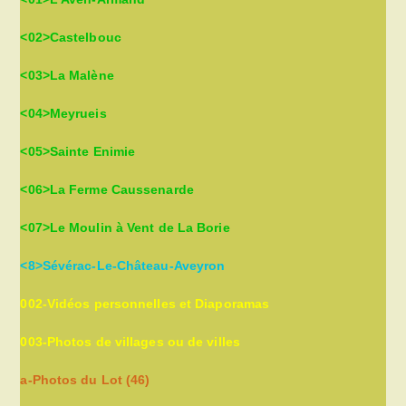
<02>Castelbouc
<03>La Malène
<04>Meyrueis
<05>Sainte Enimie
<06>La Ferme Caussenarde
<07>Le Moulin à Vent de La Borie
<8>Sévérac-Le-Château-Aveyron
002-Vidéos personnelles et Diaporamas
003-Photos de villages ou de villes
a-Photos du Lot (46)