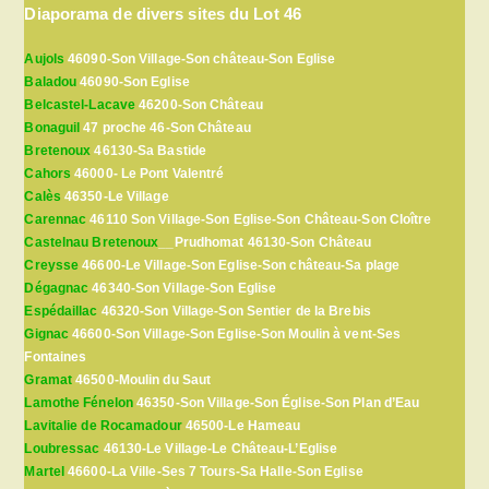
Diaporama de divers sites du Lot 46
Aujols
46090-Son Village-Son château-Son Eglise
Baladou
46090-Son Eglise
Belcastel-Lacave
46200-Son Château
Bonaguil
47 proche 46-Son Château
Bretenoux
46130-Sa Bastide
Cahors
46000- Le Pont Valentré
Calès
46350-Le Village
Carennac
46110 Son Village-Son Eglise-Son Château-Son Cloître
Castelnau Bretenoux
__Prudhomat 46130-Son Château
Creysse
46600-Le Village-Son Eglise-Son château-Sa plage
Dégagnac
46340-Son Village-Son Eglise
Espédaillac
46320-Son Village-Son Sentier de la Brebis
Gignac
46600-Son Village-Son Eglise-Son Moulin à vent-Ses
Fontaines
Gramat
46500-Moulin du Saut
Lamothe Fénelon
46350-Son Village-Son Église-Son Plan d’Eau
Lavitalie de Rocamadour
46500-Le Hameau
Loubressac
46130-Le Village-Le Château-L’Eglise
Martel
46600-La Ville-Ses 7 Tours-Sa Halle-Son Eglise