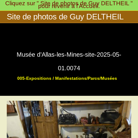
Cliquez sur " Site de photos de Guy DELTHEIL "
Skip
pour revenir à l'Accueil.
to
Site de photos de Guy DELTHEIL
content
Musée d’Allas-les-Mines-site-2025-05-
01.0074
005-Expositions / Manifestations/Parcs/Musées
>
>
Musée « 