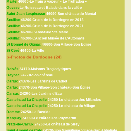
Martel
46600-Le Train à vapeur « Le Truffadou »
Ouysse
Le Ruisseau et Balade dans la vallée
Saint-Jean Lespinasse
46090-Son château de Montal
Souillac
46200-Crues de la Dordogne en 2018
Souillac
46200-Crues de la Dordogne en 2021
Souillac
46200-L’Abbatiale Ste Marie
Souillac
46200-L’Ancien Musée de L’Automate
St Bonnet de Gignac
46600-Son Village-Son Eglise
St Céré
46400-La Ville
b-Photos de Dordogne (24)
Belvés
24170-Maisons Troglodytiques
Beynac
24220-Son château
Carlux
24370-Les Jardins de Cadiot
Carlux
24370-Son Village-Son château-Son Église
Carsac
24200-Les Jardins d’Eau
Castelnaud La Chapelle
24250-Le château des Milandes
Castelnaud La Chapelle
24250-Le château du Village
Domme
24250-La Bastide
Marquay
24260-Le château de Puymartin
Prats-de-Carlux
24260-Le château de Sirey
Saint Amand de Coly
24120-Son Magnifique Village-Son Abbatiale