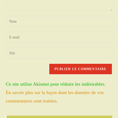
Enter
your
name
Enter
or
your
username
email
Saisir
to
address
l’URL
comment
to
de
comment
votre
site
Ce site utilise Akismet pour réduire les indésirables.
(facultatif)
En savoir plus sur la façon dont les données de vos
commentaires sont traitées
.