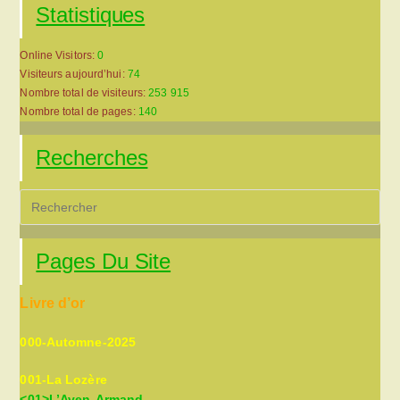
Statistiques
Online Visitors:
0
Visiteurs aujourd’hui:
74
Nombre total de visiteurs:
253 915
Nombre total de pages:
140
Recherches
Pre
Es
to
Pages Du Site
clo
the
Livre d’or
sea
pan
000-Automne-2025
001-La Lozère
<01>L’Aven-Armand