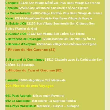
Conques
12320-Son Village Médiéval- Plus Beau Village De France
Espalion
12500-Son Patrimoine Ancien classé-Ses Eglises
La Couvertoirade
12082-Village Fortifié- Plus Beau Village de France
Najac
12270-Magnifique Bastide-Plus Beau Village de France
St Eulalie d’Olt
12130-Son Village-Son moulin-Son Château-Son
Eglise-l’Atelier de Gigi
St Geniez d’Olt
12130-Son Village-Son cloître-Son Eglise
Villefranche de Rouergue
12200-Bastide Gd Site Midi-Pyrénées
Villeneuve d’Aveyron
12260-Son Village-Son château-Son Eglise
f-Photos de Hte-Garonne (31)
St Bertrand de Comminges
31510-Citadelle avec Sa Cathédrale-Son
Cloître- Sa Basilique
g-Photos du Tarn et Garonne (82)
Lauzerte
82094-Magnifique Cité Médiévale
004-Photos de mes Voyages
001-Pays Agenais:
Nérac-Agen-Puymirol
002-La Catalogne:
Barcelone -La Sagrada Familia
003-Pays Marseillais:
Marseille – Cassis – Aubagne