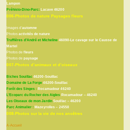
Lampon
Préhisto-Dino-Parc:
Lacave 46200
006-Photos de nature Paysages fleurs
Images d’
automne
Photos
activités de nature
Truffières d’André et Micheline
46090-Le cavage sur le Causse de
Martel
Photos de
fleurs
Photos de
paysage
007-Photos d’animaux et d’oiseaux
Biches Souillac
46200-Souillac
Domaine de La Forge
46200-Souillac
Forêt des Singes :
Rocamadour 46240
L’Ecoparc du Rocher des Aigles
Rocamadour – 46240
Les Oiseaux de mon Jardin
Souillac – 46200
Parc Animalier :
Mazeyrolles – 24550
008-Photos sur la vie de nos ancêtres
A-Accueil