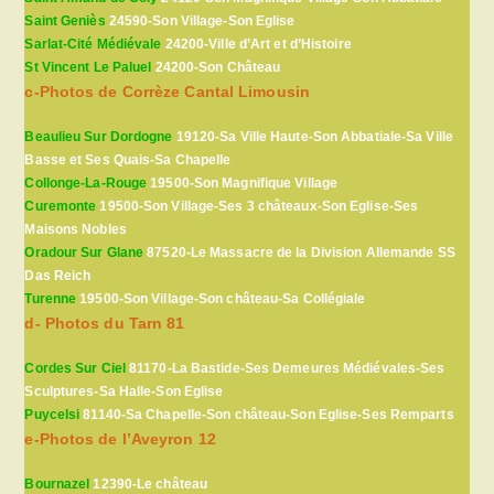
Saint Geniès
24590-Son Village-Son Eglise
Sarlat-Cité Médiévale
24200-Ville d’Art et d’Histoire
St Vincent Le Paluel
24200-Son Château
c-Photos de Corrèze Cantal Limousin
Beaulieu Sur Dordogne
19120-Sa Ville Haute-Son Abbatiale-Sa Ville
Basse et Ses Quais-Sa Chapelle
Collonge-La-Rouge
19500-Son Magnifique Village
Curemonte
19500-Son Village-Ses 3 châteaux-Son Eglise-Ses
Maisons Nobles
Oradour Sur Glane
87520-Le Massacre de la Division Allemande SS
Das Reich
Turenne
19500-Son Village-Son château-Sa Collégiale
d- Photos du Tarn 81
Cordes Sur Ciel
81170-La Bastide-Ses Demeures Médiévales-Ses
Sculptures-Sa Halle-Son Eglise
Puycelsi
81140-Sa Chapelle-Son château-Son Eglise-Ses Remparts
e-Photos de l’Aveyron 12
Bournazel
12390-Le château