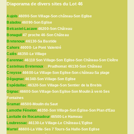
Diaporama de divers sites du Lot 46
Aujols
46090-Son Village-Son château-Son Eglise
Baladou
46090-Son Eglise
Belcastel-Lacave
46200-Son Château
Bonaguil
47 proche 46-Son Château
Bretenoux
46130-Sa Bastide
Cahors
46000- Le Pont Valentré
Calès
46350-Le Village
Carennac
46110 Son Village-Son Eglise-Son Château-Son Cloître
Castelnau Bretenoux
__Prudhomat 46130-Son Château
Creysse
46600-Le Village-Son Eglise-Son château-Sa plage
Dégagnac
46340-Son Village-Son Eglise
Espédaillac
46320-Son Village-Son Sentier de la Brebis
Gignac
46600-Son Village-Son Eglise-Son Moulin à vent-Ses
Fontaines
Gramat
46500-Moulin du Saut
Lamothe Fénelon
46350-Son Village-Son Église-Son Plan d’Eau
Lavitalie de Rocamadour
46500-Le Hameau
Loubressac
46130-Le Village-Le Château-L’Eglise
Martel
46600-La Ville-Ses 7 Tours-Sa Halle-Son Eglise