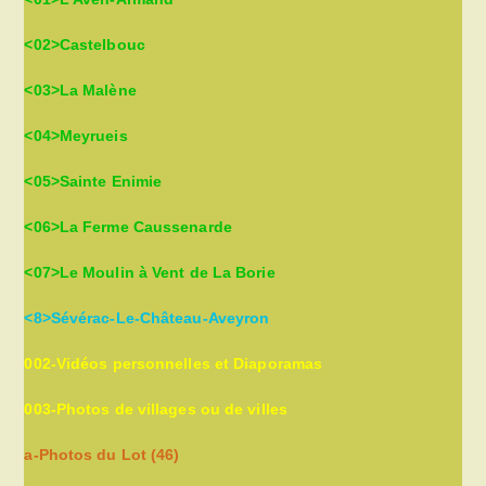
<02>Castelbouc
<03>La Malène
<04>Meyrueis
<05>Sainte Enimie
<06>La Ferme Caussenarde
<07>Le Moulin à Vent de La Borie
<8>Sévérac-Le-Château-Aveyron
002-Vidéos personnelles et Diaporamas
003-Photos de villages ou de villes
a-Photos du Lot (46)