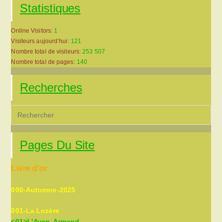
Statistiques
Online Visitors:
1
Visiteurs aujourd’hui:
121
Nombre total de visiteurs:
253 507
Nombre total de pages:
140
Recherches
Pre
Es
to
Pages Du Site
clo
the
Livre d’or
sea
pan
000-Automne-2025
001-La Lozère
<01>L’Aven-Armand