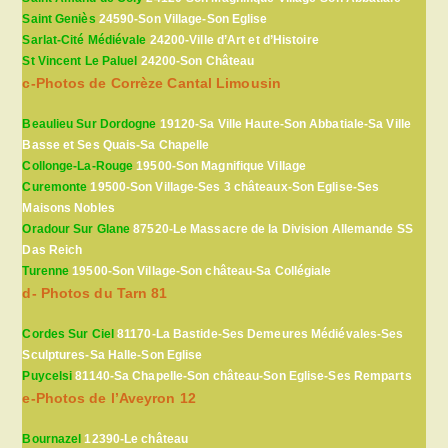
Saint Geniès
24590-Son Village-Son Eglise
Sarlat-Cité Médiévale
24200-Ville d’Art et d’Histoire
St Vincent Le Paluel
24200-Son Château
c-Photos de Corrèze Cantal Limousin
Beaulieu Sur Dordogne
19120-Sa Ville Haute-Son Abbatiale-Sa Ville
Basse et Ses Quais-Sa Chapelle
Collonge-La-Rouge
19500-Son Magnifique Village
Curemonte
19500-Son Village-Ses 3 châteaux-Son Eglise-Ses
Maisons Nobles
Oradour Sur Glane
87520-Le Massacre de la Division Allemande SS
Das Reich
Turenne
19500-Son Village-Son château-Sa Collégiale
d- Photos du Tarn 81
Cordes Sur Ciel
81170-La Bastide-Ses Demeures Médiévales-Ses
Sculptures-Sa Halle-Son Eglise
Puycelsi
81140-Sa Chapelle-Son château-Son Eglise-Ses Remparts
e-Photos de l’Aveyron 12
Bournazel
12390-Le château