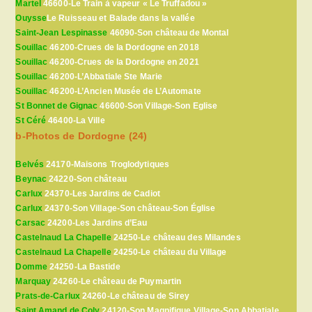
Martel
46600-Le Train à vapeur « Le Truffadou »
Ouysse
Le Ruisseau et Balade dans la vallée
Saint-Jean Lespinasse
46090-Son château de Montal
Souillac
46200-Crues de la Dordogne en 2018
Souillac
46200-Crues de la Dordogne en 2021
Souillac
46200-L’Abbatiale Ste Marie
Souillac
46200-L’Ancien Musée de L’Automate
St Bonnet de Gignac
46600-Son Village-Son Eglise
St Céré
46400-La Ville
b-Photos de Dordogne (24)
Belvés
24170-Maisons Troglodytiques
Beynac
24220-Son château
Carlux
24370-Les Jardins de Cadiot
Carlux
24370-Son Village-Son château-Son Église
Carsac
24200-Les Jardins d’Eau
Castelnaud La Chapelle
24250-Le château des Milandes
Castelnaud La Chapelle
24250-Le château du Village
Domme
24250-La Bastide
Marquay
24260-Le château de Puymartin
Prats-de-Carlux
24260-Le château de Sirey
Saint Amand de Coly
24120-Son Magnifique Village-Son Abbatiale