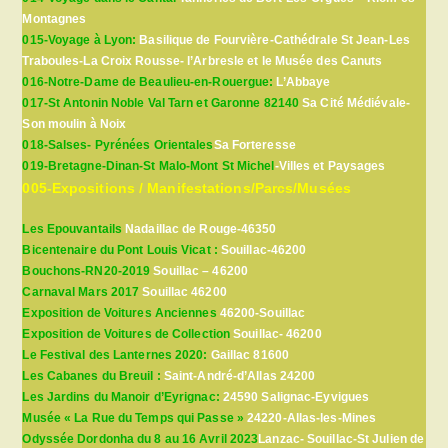
Montagnes
015-Voyage à Lyon:
Basilique de Fourvière-Cathédrale St Jean-Les
Traboules-La Croix Rousse- l’Arbresle et le Musée des Canuts
016-Notre-Dame de Beaulieu-en-Rouergue:
L’Abbaye
017-St Antonin Noble Val Tarn et Garonne 82140
Sa Cité Médiévale-
Son moulin à Noix
018-Salses- Pyrénées Orientales
Sa Forteresse
019-Bretagne-Dinan-St Malo-Mont St Michel
-Villes et Paysages
005-Expositions / Manifestations/Parcs/Musées
Les Epouvantails
Nadaillac de Rouge-46350
Bicentenaire du Pont Louis Vicat :
Souillac-46200
Bouchons-RN20-2019
Souillac – 46200
Carnaval Mars 2017
Souillac 46200
Exposition de Voitures Anciennes
46200-Souillac
Exposition de Voitures de Collection
Souillac- 46200
Le Festival des Lanternes 2020:
Gaillac 81600
Les Cabanes du Breuil :
Saint-André-d’Allas 24200
Les Jardins du Manoir d’Eyrignac:
24590 Salignac-Eyvigues
Musée « La Rue du Temps qui Passe »
24220-Allas-les-Mines
Odyssée Dordonha du 8 au 16 Avril 2023
Lanzac- Souillac-St Julien de