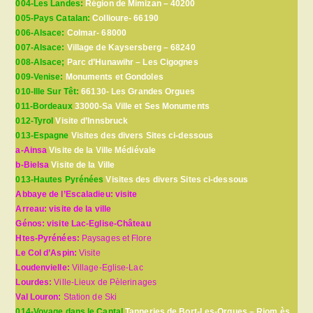
004-Les Landes:
Région de Mimizan – 40200
005-Pays Catalan:
Collioure- 66190
006-Alsace:
Colmar- 68000
007-Alsace:
Village de Kaysersberg – 68240
008-Alsace;
Parc d’Hunawihr – Les Cigognes
009-Venise:
Monuments et Gondoles
010-Ille Sur Têt:
66130- Les Grandes Orgues
011-Bordeaux
33000-Sa Ville et Ses Monuments
012-Tyrol
Visite d’Innsbruck
013-Espagne
Visites des divers Sites ci-dessous
a-Ainsa
Visite de la Ville Médiévale
b-Bielsa
Visite de la Ville
013-Hautes Pyrénées
Visites des divers Sites ci-dessous
Abbaye de l’Escaladieu: visite
Arreau: visite de la ville
Génos: visite Lac-Eglise-Château
Htes-Pyrénées:
Paysages et Flore
Le Col d’Aspin:
Visite
Loudenvielle:
Village-Eglise-Lac
Lourdes:
Ville-Lieux de Pèlerinages
Val Louron:
Station de Ski
014-Voyage dans le Cantal
Tanneries de Bort-Les-Orgues – Riom ès