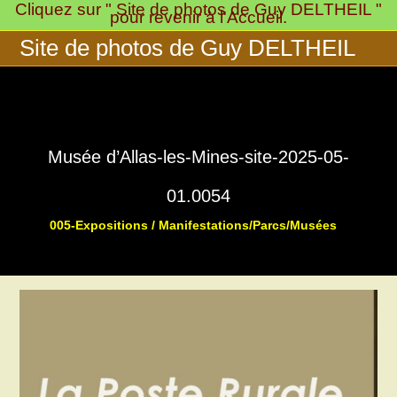
Cliquez sur " Site de photos de Guy DELTHEIL "
Skip
pour revenir à l'Accueil.
to
Site de photos de Guy DELTHEIL
content
Musée d’Allas-les-Mines-site-2025-05-
01.0054
005-Expositions / Manifestations/Parcs/Musées
>
>
Musée « 