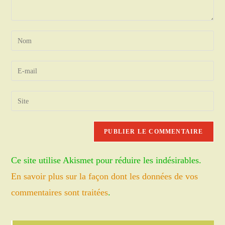
Enter
your
name
Enter
or
your
username
email
Saisir
to
address
l’URL
comment
to
de
comment
votre
site
Ce site utilise Akismet pour réduire les indésirables.
(facultatif)
En savoir plus sur la façon dont les données de vos
commentaires sont traitées
.