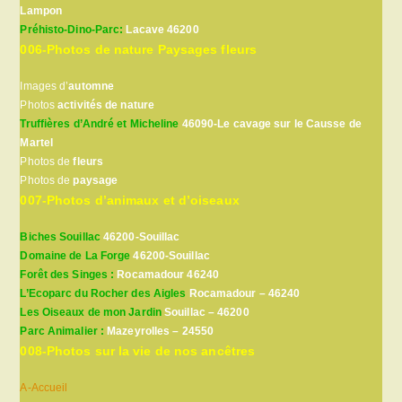
Lampon
Préhisto-Dino-Parc:
Lacave 46200
006-Photos de nature Paysages fleurs
Images d’
automne
Photos
activités de nature
Truffières d’André et Micheline
46090-Le cavage sur le Causse de
Martel
Photos de
fleurs
Photos de
paysage
007-Photos d’animaux et d’oiseaux
Biches Souillac
46200-Souillac
Domaine de La Forge
46200-Souillac
Forêt des Singes :
Rocamadour 46240
L’Ecoparc du Rocher des Aigles
Rocamadour – 46240
Les Oiseaux de mon Jardin
Souillac – 46200
Parc Animalier :
Mazeyrolles – 24550
008-Photos sur la vie de nos ancêtres
A-Accueil