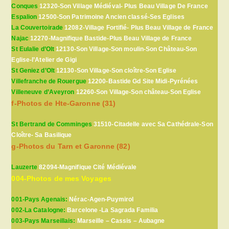
Conques
12320-Son Village Médiéval- Plus Beau Village De France
Espalion
12500-Son Patrimoine Ancien classé-Ses Eglises
La Couvertoirade
12082-Village Fortifié- Plus Beau Village de France
Najac
12270-Magnifique Bastide-Plus Beau Village de France
St Eulalie d’Olt
12130-Son Village-Son moulin-Son Château-Son
Eglise-l’Atelier de Gigi
St Geniez d’Olt
12130-Son Village-Son cloître-Son Eglise
Villefranche de Rouergue
12200-Bastide Gd Site Midi-Pyrénées
Villeneuve d’Aveyron
12260-Son Village-Son château-Son Eglise
f-Photos de Hte-Garonne (31)
St Bertrand de Comminges
31510-Citadelle avec Sa Cathédrale-Son
Cloître- Sa Basilique
g-Photos du Tarn et Garonne (82)
Lauzerte
82094-Magnifique Cité Médiévale
004-Photos de mes Voyages
001-Pays Agenais:
Nérac-Agen-Puymirol
002-La Catalogne:
Barcelone -La Sagrada Familia
003-Pays Marseillais:
Marseille – Cassis – Aubagne