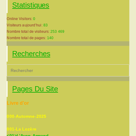
Statistiques
Online Visitors:
0
Visiteurs aujourd’hui:
83
Nombre total de visiteurs:
253 469
Nombre total de pages:
140
Recherches
Pre
Es
to
Pages Du Site
clo
the
Livre d’or
sea
pan
000-Automne-2025
001-La Lozère
<01>L’Aven-Armand