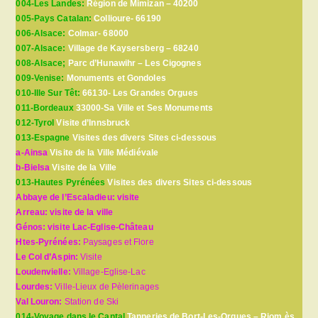
004-Les Landes:
Région de Mimizan – 40200
005-Pays Catalan:
Collioure- 66190
006-Alsace:
Colmar- 68000
007-Alsace:
Village de Kaysersberg – 68240
008-Alsace;
Parc d’Hunawihr – Les Cigognes
009-Venise:
Monuments et Gondoles
010-Ille Sur Têt:
66130- Les Grandes Orgues
011-Bordeaux
33000-Sa Ville et Ses Monuments
012-Tyrol
Visite d’Innsbruck
013-Espagne
Visites des divers Sites ci-dessous
a-Ainsa
Visite de la Ville Médiévale
b-Bielsa
Visite de la Ville
013-Hautes Pyrénées
Visites des divers Sites ci-dessous
Abbaye de l’Escaladieu: visite
Arreau: visite de la ville
Génos: visite Lac-Eglise-Château
Htes-Pyrénées:
Paysages et Flore
Le Col d’Aspin:
Visite
Loudenvielle:
Village-Eglise-Lac
Lourdes:
Ville-Lieux de Pèlerinages
Val Louron:
Station de Ski
014-Voyage dans le Cantal
Tanneries de Bort-Les-Orgues – Riom ès