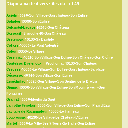
Diaporama de divers sites du Lot 46
Aujols
46090-Son Village-Son château-Son Eglise
Baladou
46090-Son Eglise
Belcastel-Lacave
46200-Son Château
Bonaguil
47 proche 46-Son Château
Bretenoux
46130-Sa Bastide
Cahors
46000- Le Pont Valentré
Calès
46350-Le Village
Carennac
46110 Son Village-Son Eglise-Son Château-Son Cloître
Castelnau Bretenoux
__Prudhomat 46130-Son Château
Creysse
46600-Le Village-Son Eglise-Son château-Sa plage
Dégagnac
46340-Son Village-Son Eglise
Espédaillac
46320-Son Village-Son Sentier de la Brebis
Gignac
46600-Son Village-Son Eglise-Son Moulin à vent-Ses
Fontaines
Gramat
46500-Moulin du Saut
Lamothe Fénelon
46350-Son Village-Son Église-Son Plan d’Eau
Lavitalie de Rocamadour
46500-Le Hameau
Loubressac
46130-Le Village-Le Château-L’Eglise
Martel
46600-La Ville-Ses 7 Tours-Sa Halle-Son Eglise