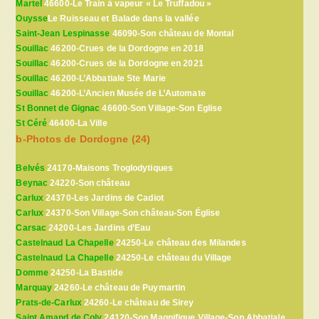
Martel
46600-Le Train à vapeur « Le Truffadou »
Ouysse
Le Ruisseau et Balade dans la vallée
Saint-Jean Lespinasse
46090-Son château de Montal
Souillac
46200-Crues de la Dordogne en 2018
Souillac
46200-Crues de la Dordogne en 2021
Souillac
46200-L’Abbatiale Ste Marie
Souillac
46200-L’Ancien Musée de L’Automate
St Bonnet de Gignac
46600-Son Village-Son Eglise
St Céré
46400-La Ville
b-Photos de Dordogne (24)
Belvés
24170-Maisons Troglodytiques
Beynac
24220-Son château
Carlux
24370-Les Jardins de Cadiot
Carlux
24370-Son Village-Son château-Son Église
Carsac
24200-Les Jardins d’Eau
Castelnaud La Chapelle
24250-Le château des Milandes
Castelnaud La Chapelle
24250-Le château du Village
Domme
24250-La Bastide
Marquay
24260-Le château de Puymartin
Prats-de-Carlux
24260-Le château de Sirey
Saint Amand de Coly
24120-Son Magnifique Village-Son Abbatiale