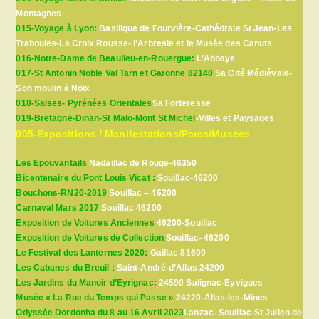
Montagnes
015-Voyage à Lyon:
Basilique de Fourvière-Cathédrale St Jean-Les
Traboules-La Croix Rousse- l’Arbresle et le Musée des Canuts
016-Notre-Dame de Beaulieu-en-Rouergue:
L’Abbaye
017-St Antonin Noble Val Tarn et Garonne 82140
Sa Cité Médiévale-
Son moulin à Noix
018-Salses- Pyrénées Orientales
Sa Forteresse
019-Bretagne-Dinan-St Malo-Mont St Michel
-Villes et Paysages
005-Expositions / Manifestations/Parcs/Musées
Les Epouvantails
Nadaillac de Rouge-46350
Bicentenaire du Pont Louis Vicat :
Souillac-46200
Bouchons-RN20-2019
Souillac – 46200
Carnaval Mars 2017
Souillac 46200
Exposition de Voitures Anciennes
46200-Souillac
Exposition de Voitures de Collection
Souillac- 46200
Le Festival des Lanternes 2020:
Gaillac 81600
Les Cabanes du Breuil :
Saint-André-d’Allas 24200
Les Jardins du Manoir d’Eyrignac:
24590 Salignac-Eyvigues
Musée « La Rue du Temps qui Passe »
24220-Allas-les-Mines
Odyssée Dordonha du 8 au 16 Avril 2023
Lanzac- Souillac-St Julien de