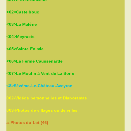
<02>Castelbouc
<03>La Malène
<04>Meyrueis
<05>Sainte Enimie
<06>La Ferme Caussenarde
<07>Le Moulin à Vent de La Borie
<8>Sévérac-Le-Château-Aveyron
002-Vidéos personnelles et Diaporamas
003-Photos de villages ou de villes
a-Photos du Lot (46)