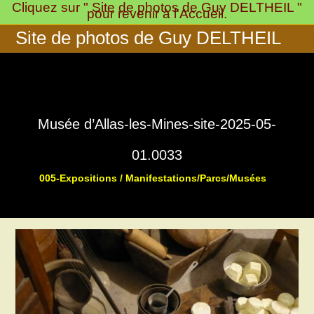
Cliquez sur " Site de photos de Guy DELTHEIL "
Skip
pour revenir à l'Accueil.
to
Site de photos de Guy DELTHEIL
content
Musée d’Allas-les-Mines-site-2025-05-
01.0033
005-Expositions / Manifestations/Parcs/Musées
>
>
Musée « 