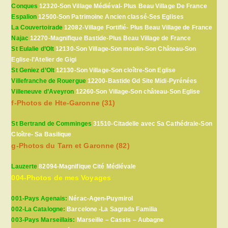
Conques
12320-Son Village Médiéval- Plus Beau Village De France
Espalion
12500-Son Patrimoine Ancien classé-Ses Eglises
La Couvertoirade
12082-Village Fortifié- Plus Beau Village de France
Najac
12270-Magnifique Bastide-Plus Beau Village de France
St Eulalie d’Olt
12130-Son Village-Son moulin-Son Château-Son
Eglise-l’Atelier de Gigi
St Geniez d’Olt
12130-Son Village-Son cloître-Son Eglise
Villefranche de Rouergue
12200-Bastide Gd Site Midi-Pyrénées
Villeneuve d’Aveyron
12260-Son Village-Son château-Son Eglise
f-Photos de Hte-Garonne (31)
St Bertrand de Comminges
31510-Citadelle avec Sa Cathédrale-Son
Cloître- Sa Basilique
g-Photos du Tarn et Garonne (82)
Lauzerte
82094-Magnifique Cité Médiévale
004-Photos de mes Voyages
001-Pays Agenais:
Nérac-Agen-Puymirol
002-La Catalogne:
Barcelone -La Sagrada Familia
003-Pays Marseillais:
Marseille – Cassis – Aubagne