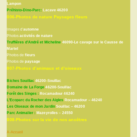
Lampon
Préhisto-Dino-Parc:
Lacave 46200
006-Photos de nature Paysages fleurs
Images d’
automne
Photos
activités de nature
Truffières d’André et Micheline
46090-Le cavage sur le Causse de
Martel
Photos de
fleurs
Photos de
paysage
007-Photos d’animaux et d’oiseaux
Biches Souillac
46200-Souillac
Domaine de La Forge
46200-Souillac
Forêt des Singes :
Rocamadour 46240
L’Ecoparc du Rocher des Aigles
Rocamadour – 46240
Les Oiseaux de mon Jardin
Souillac – 46200
Parc Animalier :
Mazeyrolles – 24550
008-Photos sur la vie de nos ancêtres
A-Accueil