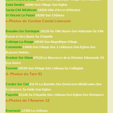
Saint Geniès
24590-Son Village-Son Eglise
Sarlat-Cité Médiévale
24200-Ville d’Art et d’Histoire
St Vincent Le Paluel
24200-Son Château
c-Photos de Corrèze Cantal Limousin
Beaulieu Sur Dordogne
19120-Sa Ville Haute-Son Abbatiale-Sa Ville
Basse et Ses Quais-Sa Chapelle
Collonge-La-Rouge
19500-Son Magnifique Village
Curemonte
19500-Son Village-Ses 3 châteaux-Son Eglise-Ses
Maisons Nobles
Oradour Sur Glane
87520-Le Massacre de la Division Allemande SS
Das Reich
Turenne
19500-Son Village-Son château-Sa Collégiale
d- Photos du Tarn 81
Cordes Sur Ciel
81170-La Bastide-Ses Demeures Médiévales-Ses
Sculptures-Sa Halle-Son Eglise
Puycelsi
81140-Sa Chapelle-Son château-Son Eglise-Ses Remparts
e-Photos de l’Aveyron 12
Bournazel
12390-Le château