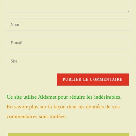
Enter
your
name
Enter
or
your
username
email
Saisir
to
address
l’URL
comment
to
de
comment
votre
site
Ce site utilise Akismet pour réduire les indésirables.
(facultatif)
En savoir plus sur la façon dont les données de vos
commentaires sont traitées
.