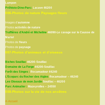
Lampon
Préhisto-Dino-Parc:
Lacave 46200
006-Photos de nature Paysages fleurs
Images d’
automne
Photos
activités de nature
Truffières d’André et Micheline
46090-Le cavage sur le Causse de
Martel
Photos de
fleurs
Photos de
paysage
007-Photos d’animaux et d’oiseaux
Biches Souillac
46200-Souillac
Domaine de La Forge
46200-Souillac
Forêt des Singes :
Rocamadour 46240
L’Ecoparc du Rocher des Aigles
Rocamadour – 46240
Les Oiseaux de mon Jardin
Souillac – 46200
Parc Animalier :
Mazeyrolles – 24550
008-Photos sur la vie de nos ancêtres
A-Accueil