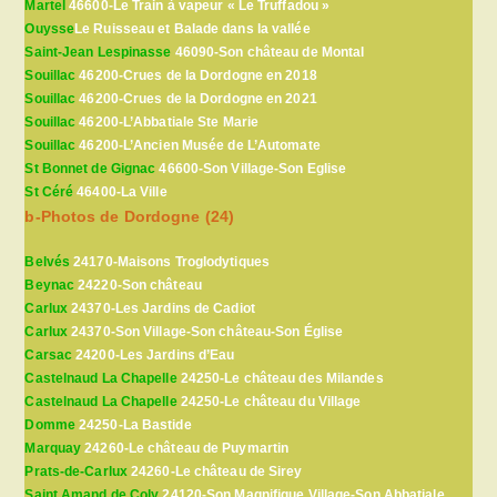
Martel
46600-Le Train à vapeur « Le Truffadou »
Ouysse
Le Ruisseau et Balade dans la vallée
Saint-Jean Lespinasse
46090-Son château de Montal
Souillac
46200-Crues de la Dordogne en 2018
Souillac
46200-Crues de la Dordogne en 2021
Souillac
46200-L’Abbatiale Ste Marie
Souillac
46200-L’Ancien Musée de L’Automate
St Bonnet de Gignac
46600-Son Village-Son Eglise
St Céré
46400-La Ville
b-Photos de Dordogne (24)
Belvés
24170-Maisons Troglodytiques
Beynac
24220-Son château
Carlux
24370-Les Jardins de Cadiot
Carlux
24370-Son Village-Son château-Son Église
Carsac
24200-Les Jardins d’Eau
Castelnaud La Chapelle
24250-Le château des Milandes
Castelnaud La Chapelle
24250-Le château du Village
Domme
24250-La Bastide
Marquay
24260-Le château de Puymartin
Prats-de-Carlux
24260-Le château de Sirey
Saint Amand de Coly
24120-Son Magnifique Village-Son Abbatiale