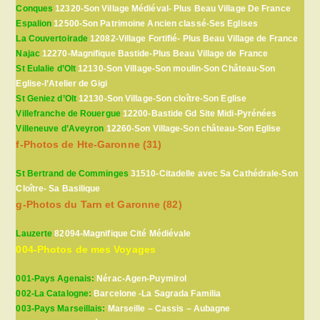
Conques
12320-Son Village Médiéval- Plus Beau Village De France
Espalion
12500-Son Patrimoine Ancien classé-Ses Eglises
La Couvertoirade
12082-Village Fortifié- Plus Beau Village de France
Najac
12270-Magnifique Bastide-Plus Beau Village de France
St Eulalie d’Olt
12130-Son Village-Son moulin-Son Château-Son
Eglise-l’Atelier de Gigi
St Geniez d’Olt
12130-Son Village-Son cloître-Son Eglise
Villefranche de Rouergue
12200-Bastide Gd Site Midi-Pyrénées
Villeneuve d’Aveyron
12260-Son Village-Son château-Son Eglise
f-Photos de Hte-Garonne (31)
St Bertrand de Comminges
31510-Citadelle avec Sa Cathédrale-Son
Cloître- Sa Basilique
g-Photos du Tarn et Garonne (82)
Lauzerte
82094-Magnifique Cité Médiévale
004-Photos de mes Voyages
001-Pays Agenais:
Nérac-Agen-Puymirol
002-La Catalogne:
Barcelone -La Sagrada Familia
003-Pays Marseillais:
Marseille – Cassis – Aubagne