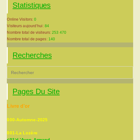
Statistiques
Online Visitors:
0
Visiteurs aujourd’hui:
84
Nombre total de visiteurs:
253 470
Nombre total de pages:
140
Recherches
Pre
Es
to
Pages Du Site
clo
the
Livre d’or
sea
pan
000-Automne-2025
001-La Lozère
<01>L’Aven-Armand