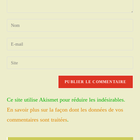
Enter
your
name
Enter
or
your
username
email
Saisir
to
address
l’URL
comment
to
de
comment
votre
site
Ce site utilise Akismet pour réduire les indésirables.
(facultatif)
En savoir plus sur la façon dont les données de vos
commentaires sont traitées
.