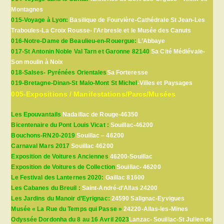
Montagnes
015-Voyage à Lyon:
Basilique de Fourvière-Cathédrale St Jean-Les
Traboules-La Croix Rousse- l’Arbresle et le Musée des Canuts
016-Notre-Dame de Beaulieu-en-Rouergue:
L’Abbaye
017-St Antonin Noble Val Tarn et Garonne 82140
Sa Cité Médiévale-
Son moulin à Noix
018-Salses- Pyrénées Orientales
Sa Forteresse
019-Bretagne-Dinan-St Malo-Mont St Michel
-Villes et Paysages
005-Expositions / Manifestations/Parcs/Musées
Les Epouvantails
Nadaillac de Rouge-46350
Bicentenaire du Pont Louis Vicat :
Souillac-46200
Bouchons-RN20-2019
Souillac – 46200
Carnaval Mars 2017
Souillac 46200
Exposition de Voitures Anciennes
46200-Souillac
Exposition de Voitures de Collection
Souillac- 46200
Le Festival des Lanternes 2020:
Gaillac 81600
Les Cabanes du Breuil :
Saint-André-d’Allas 24200
Les Jardins du Manoir d’Eyrignac:
24590 Salignac-Eyvigues
Musée « La Rue du Temps qui Passe »
24220-Allas-les-Mines
Odyssée Dordonha du 8 au 16 Avril 2023
Lanzac- Souillac-St Julien de