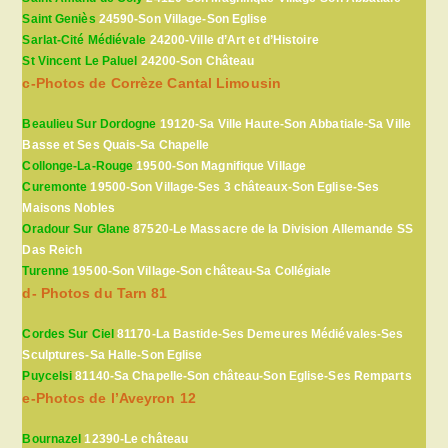
Saint Geniès
24590-Son Village-Son Eglise
Sarlat-Cité Médiévale
24200-Ville d’Art et d’Histoire
St Vincent Le Paluel
24200-Son Château
c-Photos de Corrèze Cantal Limousin
Beaulieu Sur Dordogne
19120-Sa Ville Haute-Son Abbatiale-Sa Ville
Basse et Ses Quais-Sa Chapelle
Collonge-La-Rouge
19500-Son Magnifique Village
Curemonte
19500-Son Village-Ses 3 châteaux-Son Eglise-Ses
Maisons Nobles
Oradour Sur Glane
87520-Le Massacre de la Division Allemande SS
Das Reich
Turenne
19500-Son Village-Son château-Sa Collégiale
d- Photos du Tarn 81
Cordes Sur Ciel
81170-La Bastide-Ses Demeures Médiévales-Ses
Sculptures-Sa Halle-Son Eglise
Puycelsi
81140-Sa Chapelle-Son château-Son Eglise-Ses Remparts
e-Photos de l’Aveyron 12
Bournazel
12390-Le château