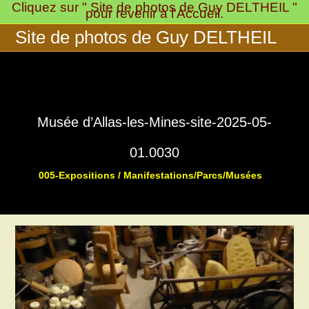
Cliquez sur " Site de photos de Guy DELTHEIL "
Skip
pour revenir à l'Accueil.
to
Site de photos de Guy DELTHEIL
content
Musée d’Allas-les-Mines-site-2025-05-
01.0030
005-Expositions / Manifestations/Parcs/Musées
>
>
Musée « 