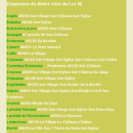
Diaporama de divers sites du Lot 46
Aujols
46090-Son Village-Son château-Son Eglise
Baladou
46090-Son Eglise
Belcastel-Lacave
46200-Son Château
Bonaguil
47 proche 46-Son Château
Bretenoux
46130-Sa Bastide
Cahors
46000- Le Pont Valentré
Calès
46350-Le Village
Carennac
46110 Son Village-Son Eglise-Son Château-Son Cloître
Castelnau Bretenoux
__Prudhomat 46130-Son Château
Creysse
46600-Le Village-Son Eglise-Son château-Sa plage
Dégagnac
46340-Son Village-Son Eglise
Espédaillac
46320-Son Village-Son Sentier de la Brebis
Gignac
46600-Son Village-Son Eglise-Son Moulin à vent-Ses
Fontaines
Gramat
46500-Moulin du Saut
Lamothe Fénelon
46350-Son Village-Son Église-Son Plan d’Eau
Lavitalie de Rocamadour
46500-Le Hameau
Loubressac
46130-Le Village-Le Château-L’Eglise
Martel
46600-La Ville-Ses 7 Tours-Sa Halle-Son Eglise