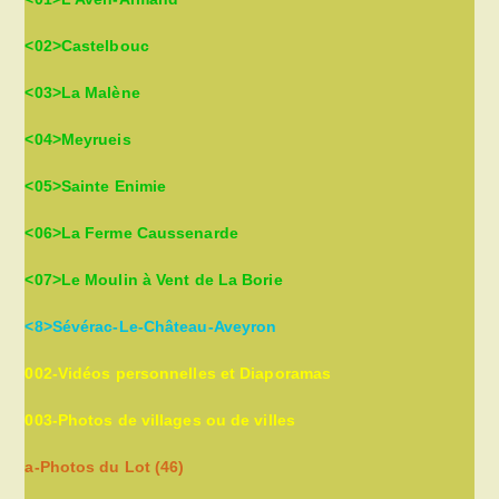
<02>Castelbouc
<03>La Malène
<04>Meyrueis
<05>Sainte Enimie
<06>La Ferme Caussenarde
<07>Le Moulin à Vent de La Borie
<8>Sévérac-Le-Château-Aveyron
002-Vidéos personnelles et Diaporamas
003-Photos de villages ou de villes
a-Photos du Lot (46)