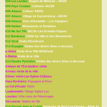
004-Les Landes:
Région de Mimizan – 40200
005-Pays Catalan:
Collioure- 66190
006-Alsace:
Colmar- 68000
007-Alsace:
Village de Kaysersberg – 68240
008-Alsace;
Parc d’Hunawihr – Les Cigognes
009-Venise:
Monuments et Gondoles
010-Ille Sur Têt:
66130- Les Grandes Orgues
011-Bordeaux
33000-Sa Ville et Ses Monuments
012-Tyrol
Visite d’Innsbruck
013-Espagne
Visites des divers Sites ci-dessous
a-Ainsa
Visite de la Ville Médiévale
b-Bielsa
Visite de la Ville
013-Hautes Pyrénées
Visites des divers Sites ci-dessous
Abbaye de l’Escaladieu: visite
Arreau: visite de la ville
Génos: visite Lac-Eglise-Château
Htes-Pyrénées:
Paysages et Flore
Le Col d’Aspin:
Visite
Loudenvielle:
Village-Eglise-Lac
Lourdes:
Ville-Lieux de Pèlerinages
Val Louron:
Station de Ski
014-Voyage dans le Cantal
Tanneries de Bort-Les-Orgues – Riom ès