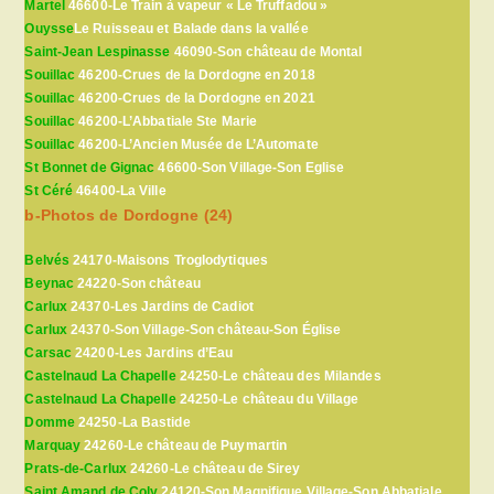
Martel
46600-Le Train à vapeur « Le Truffadou »
Ouysse
Le Ruisseau et Balade dans la vallée
Saint-Jean Lespinasse
46090-Son château de Montal
Souillac
46200-Crues de la Dordogne en 2018
Souillac
46200-Crues de la Dordogne en 2021
Souillac
46200-L’Abbatiale Ste Marie
Souillac
46200-L’Ancien Musée de L’Automate
St Bonnet de Gignac
46600-Son Village-Son Eglise
St Céré
46400-La Ville
b-Photos de Dordogne (24)
Belvés
24170-Maisons Troglodytiques
Beynac
24220-Son château
Carlux
24370-Les Jardins de Cadiot
Carlux
24370-Son Village-Son château-Son Église
Carsac
24200-Les Jardins d’Eau
Castelnaud La Chapelle
24250-Le château des Milandes
Castelnaud La Chapelle
24250-Le château du Village
Domme
24250-La Bastide
Marquay
24260-Le château de Puymartin
Prats-de-Carlux
24260-Le château de Sirey
Saint Amand de Coly
24120-Son Magnifique Village-Son Abbatiale