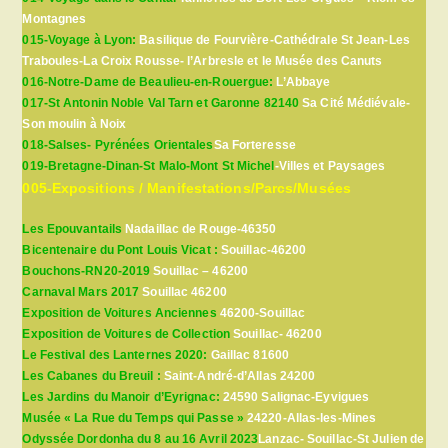
Montagnes
015-Voyage à Lyon:
Basilique de Fourvière-Cathédrale St Jean-Les
Traboules-La Croix Rousse- l’Arbresle et le Musée des Canuts
016-Notre-Dame de Beaulieu-en-Rouergue:
L’Abbaye
017-St Antonin Noble Val Tarn et Garonne 82140
Sa Cité Médiévale-
Son moulin à Noix
018-Salses- Pyrénées Orientales
Sa Forteresse
019-Bretagne-Dinan-St Malo-Mont St Michel
-Villes et Paysages
005-Expositions / Manifestations/Parcs/Musées
Les Epouvantails
Nadaillac de Rouge-46350
Bicentenaire du Pont Louis Vicat :
Souillac-46200
Bouchons-RN20-2019
Souillac – 46200
Carnaval Mars 2017
Souillac 46200
Exposition de Voitures Anciennes
46200-Souillac
Exposition de Voitures de Collection
Souillac- 46200
Le Festival des Lanternes 2020:
Gaillac 81600
Les Cabanes du Breuil :
Saint-André-d’Allas 24200
Les Jardins du Manoir d’Eyrignac:
24590 Salignac-Eyvigues
Musée « La Rue du Temps qui Passe »
24220-Allas-les-Mines
Odyssée Dordonha du 8 au 16 Avril 2023
Lanzac- Souillac-St Julien de