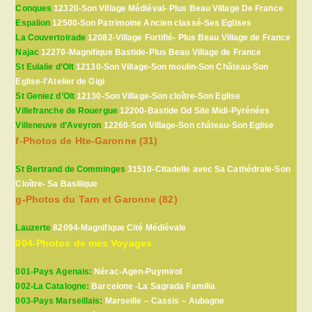
Conques
12320-Son Village Médiéval- Plus Beau Village De France
Espalion
12500-Son Patrimoine Ancien classé-Ses Eglises
La Couvertoirade
12082-Village Fortifié- Plus Beau Village de France
Najac
12270-Magnifique Bastide-Plus Beau Village de France
St Eulalie d’Olt
12130-Son Village-Son moulin-Son Château-Son
Eglise-l’Atelier de Gigi
St Geniez d’Olt
12130-Son Village-Son cloître-Son Eglise
Villefranche de Rouergue
12200-Bastide Gd Site Midi-Pyrénées
Villeneuve d’Aveyron
12260-Son Village-Son château-Son Eglise
f-Photos de Hte-Garonne (31)
St Bertrand de Comminges
31510-Citadelle avec Sa Cathédrale-Son
Cloître- Sa Basilique
g-Photos du Tarn et Garonne (82)
Lauzerte
82094-Magnifique Cité Médiévale
004-Photos de mes Voyages
001-Pays Agenais:
Nérac-Agen-Puymirol
002-La Catalogne:
Barcelone -La Sagrada Familia
003-Pays Marseillais:
Marseille – Cassis – Aubagne