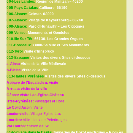
004-Les Landes:
Région de Mimizan – 40200
005-Pays Catalan:
Collioure- 66190
006-Alsace:
Colmar- 68000
007-Alsace:
Village de Kaysersberg – 68240
008-Alsace;
Parc d’Hunawihr – Les Cigognes
009-Venise:
Monuments et Gondoles
010-Ille Sur Têt:
66130- Les Grandes Orgues
011-Bordeaux
33000-Sa Ville et Ses Monuments
012-Tyrol
Visite d’Innsbruck
013-Espagne
Visites des divers Sites ci-dessous
a-Ainsa
Visite de la Ville Médiévale
b-Bielsa
Visite de la Ville
013-Hautes Pyrénées
Visites des divers Sites ci-dessous
Abbaye de l’Escaladieu: visite
Arreau: visite de la ville
Génos: visite Lac-Eglise-Château
Htes-Pyrénées:
Paysages et Flore
Le Col d’Aspin:
Visite
Loudenvielle:
Village-Eglise-Lac
Lourdes:
Ville-Lieux de Pèlerinages
Val Louron:
Station de Ski
014-Voyage dans le Cantal
Tanneries de Bort-Les-Orgues – Riom ès