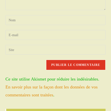
Enter
your
name
Enter
or
your
username
email
Saisir
to
address
l’URL
comment
to
de
comment
votre
site
Ce site utilise Akismet pour réduire les indésirables.
(facultatif)
En savoir plus sur la façon dont les données de vos
commentaires sont traitées
.