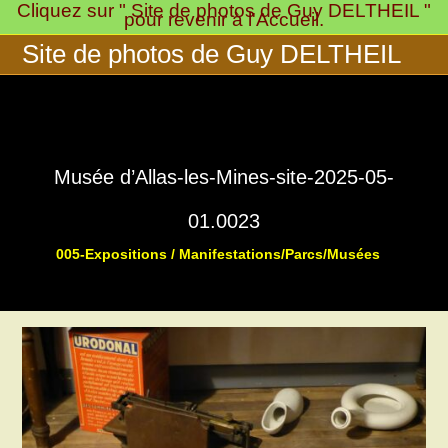
Cliquez sur " Site de photos de Guy DELTHEIL "
Skip
pour revenir à l'Accueil.
to
Site de photos de Guy DELTHEIL
content
Musée d’Allas-les-Mines-site-2025-05-
01.0023
005-Expositions / Manifestations/Parcs/Musées
>
>
Musée « 