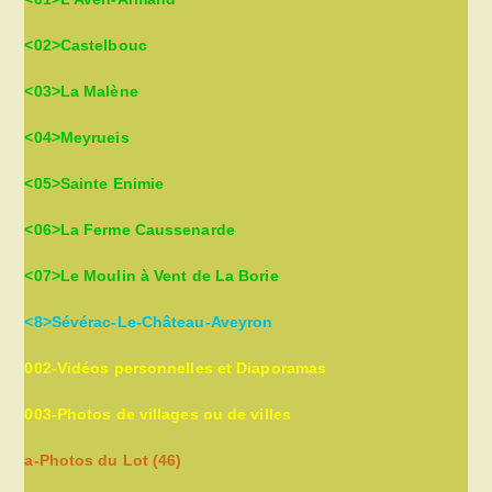
<02>Castelbouc
<03>La Malène
<04>Meyrueis
<05>Sainte Enimie
<06>La Ferme Caussenarde
<07>Le Moulin à Vent de La Borie
<8>Sévérac-Le-Château-Aveyron
002-Vidéos personnelles et Diaporamas
003-Photos de villages ou de villes
a-Photos du Lot (46)