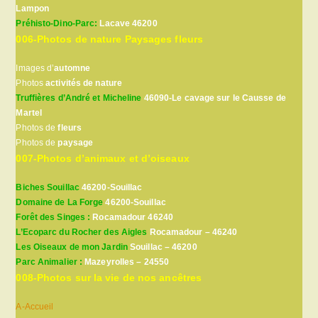
Lampon
Préhisto-Dino-Parc:
Lacave 46200
006-Photos de nature Paysages fleurs
Images d’
automne
Photos
activités de nature
Truffières d’André et Micheline
46090-Le cavage sur le Causse de
Martel
Photos de
fleurs
Photos de
paysage
007-Photos d’animaux et d’oiseaux
Biches Souillac
46200-Souillac
Domaine de La Forge
46200-Souillac
Forêt des Singes :
Rocamadour 46240
L’Ecoparc du Rocher des Aigles
Rocamadour – 46240
Les Oiseaux de mon Jardin
Souillac – 46200
Parc Animalier :
Mazeyrolles – 24550
008-Photos sur la vie de nos ancêtres
A-Accueil