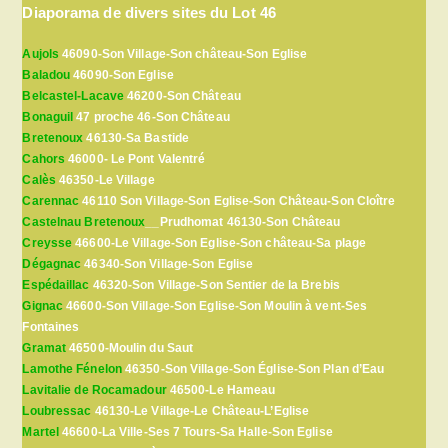
Diaporama de divers sites du Lot 46
Aujols
46090-Son Village-Son château-Son Eglise
Baladou
46090-Son Eglise
Belcastel-Lacave
46200-Son Château
Bonaguil
47 proche 46-Son Château
Bretenoux
46130-Sa Bastide
Cahors
46000- Le Pont Valentré
Calès
46350-Le Village
Carennac
46110 Son Village-Son Eglise-Son Château-Son Cloître
Castelnau Bretenoux
__Prudhomat 46130-Son Château
Creysse
46600-Le Village-Son Eglise-Son château-Sa plage
Dégagnac
46340-Son Village-Son Eglise
Espédaillac
46320-Son Village-Son Sentier de la Brebis
Gignac
46600-Son Village-Son Eglise-Son Moulin à vent-Ses
Fontaines
Gramat
46500-Moulin du Saut
Lamothe Fénelon
46350-Son Village-Son Église-Son Plan d’Eau
Lavitalie de Rocamadour
46500-Le Hameau
Loubressac
46130-Le Village-Le Château-L’Eglise
Martel
46600-La Ville-Ses 7 Tours-Sa Halle-Son Eglise