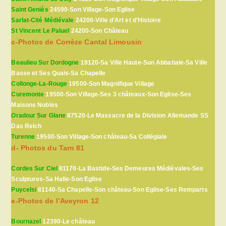
Saint Geniès
24590-Son Village-Son Eglise
Sarlat-Cité Médiévale
24200-Ville d’Art et d’Histoire
St Vincent Le Paluel
24200-Son Château
c-Photos de Corrèze Cantal Limousin
Beaulieu Sur Dordogne
19120-Sa Ville Haute-Son Abbatiale-Sa Ville
Basse et Ses Quais-Sa Chapelle
Collonge-La-Rouge
19500-Son Magnifique Village
Curemonte
19500-Son Village-Ses 3 châteaux-Son Eglise-Ses
Maisons Nobles
Oradour Sur Glane
87520-Le Massacre de la Division Allemande SS
Das Reich
Turenne
19500-Son Village-Son château-Sa Collégiale
d- Photos du Tarn 81
Cordes Sur Ciel
81170-La Bastide-Ses Demeures Médiévales-Ses
Sculptures-Sa Halle-Son Eglise
Puycelsi
81140-Sa Chapelle-Son château-Son Eglise-Ses Remparts
e-Photos de l’Aveyron 12
Bournazel
12390-Le château