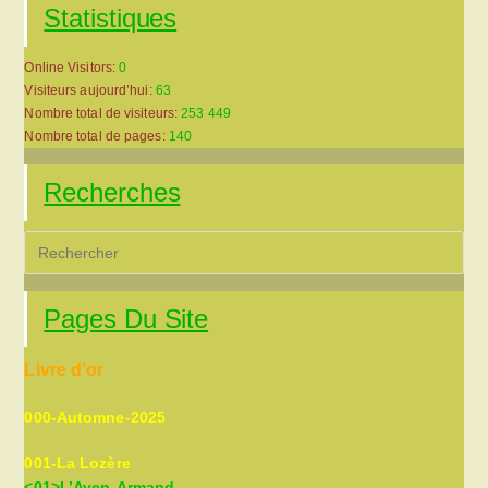
Statistiques
Online Visitors:
0
Visiteurs aujourd’hui:
63
Nombre total de visiteurs:
253 449
Nombre total de pages:
140
Recherches
Pre
Es
to
Pages Du Site
clo
the
Livre d’or
sea
pan
000-Automne-2025
001-La Lozère
<01>L’Aven-Armand