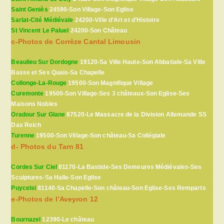
Saint Geniès
24590-Son Village-Son Eglise
Sarlat-Cité Médiévale
24200-Ville d’Art et d’Histoire
St Vincent Le Paluel
24200-Son Château
c-Photos de Corrèze Cantal Limousin
Beaulieu Sur Dordogne
19120-Sa Ville Haute-Son Abbatiale-Sa Ville
Basse et Ses Quais-Sa Chapelle
Collonge-La-Rouge
19500-Son Magnifique Village
Curemonte
19500-Son Village-Ses 3 châteaux-Son Eglise-Ses
Maisons Nobles
Oradour Sur Glane
87520-Le Massacre de la Division Allemande SS
Das Reich
Turenne
19500-Son Village-Son château-Sa Collégiale
d- Photos du Tarn 81
Cordes Sur Ciel
81170-La Bastide-Ses Demeures Médiévales-Ses
Sculptures-Sa Halle-Son Eglise
Puycelsi
81140-Sa Chapelle-Son château-Son Eglise-Ses Remparts
e-Photos de l’Aveyron 12
Bournazel
12390-Le château