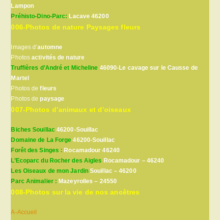
Lampon
Préhisto-Dino-Parc:
Lacave 46200
006-Photos de nature Paysages fleurs
Images d’
automne
Photos
activités de nature
Truffières d’André et Micheline
46090-Le cavage sur le Causse de
Martel
Photos de
fleurs
Photos de
paysage
007-Photos d’animaux et d’oiseaux
Biches Souillac
46200-Souillac
Domaine de La Forge
46200-Souillac
Forêt des Singes :
Rocamadour 46240
L’Ecoparc du Rocher des Aigles
Rocamadour – 46240
Les Oiseaux de mon Jardin
Souillac – 46200
Parc Animalier :
Mazeyrolles – 24550
008-Photos sur la vie de nos ancêtres
A-Accueil