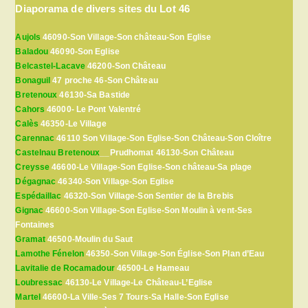
Diaporama de divers sites du Lot 46
Aujols
46090-Son Village-Son château-Son Eglise
Baladou
46090-Son Eglise
Belcastel-Lacave
46200-Son Château
Bonaguil
47 proche 46-Son Château
Bretenoux
46130-Sa Bastide
Cahors
46000- Le Pont Valentré
Calès
46350-Le Village
Carennac
46110 Son Village-Son Eglise-Son Château-Son Cloître
Castelnau Bretenoux
__Prudhomat 46130-Son Château
Creysse
46600-Le Village-Son Eglise-Son château-Sa plage
Dégagnac
46340-Son Village-Son Eglise
Espédaillac
46320-Son Village-Son Sentier de la Brebis
Gignac
46600-Son Village-Son Eglise-Son Moulin à vent-Ses
Fontaines
Gramat
46500-Moulin du Saut
Lamothe Fénelon
46350-Son Village-Son Église-Son Plan d’Eau
Lavitalie de Rocamadour
46500-Le Hameau
Loubressac
46130-Le Village-Le Château-L’Eglise
Martel
46600-La Ville-Ses 7 Tours-Sa Halle-Son Eglise