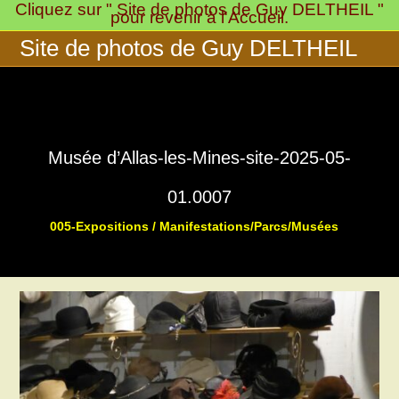
Cliquez sur " Site de photos de Guy DELTHEIL "
Skip
pour revenir à l'Accueil.
to
Site de photos de Guy DELTHEIL
content
Musée d’Allas-les-Mines-site-2025-05-
01.0007
005-Expositions / Manifestations/Parcs/Musées
>
>
Musée « 