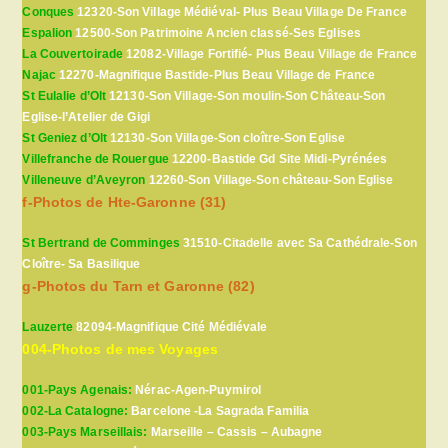
Conques
12320-Son Village Médiéval- Plus Beau Village De France
Espalion
12500-Son Patrimoine Ancien classé-Ses Eglises
La Couvertoirade
12082-Village Fortifié- Plus Beau Village de France
Najac
12270-Magnifique Bastide-Plus Beau Village de France
St Eulalie d’Olt
12130-Son Village-Son moulin-Son Château-Son
Eglise-l’Atelier de Gigi
St Geniez d’Olt
12130-Son Village-Son cloître-Son Eglise
Villefranche de Rouergue
12200-Bastide Gd Site Midi-Pyrénées
Villeneuve d’Aveyron
12260-Son Village-Son château-Son Eglise
f-Photos de Hte-Garonne (31)
St Bertrand de Comminges
31510-Citadelle avec Sa Cathédrale-Son
Cloître- Sa Basilique
g-Photos du Tarn et Garonne (82)
Lauzerte
82094-Magnifique Cité Médiévale
004-Photos de mes Voyages
001-Pays Agenais:
Nérac-Agen-Puymirol
002-La Catalogne:
Barcelone -La Sagrada Familia
003-Pays Marseillais:
Marseille – Cassis – Aubagne