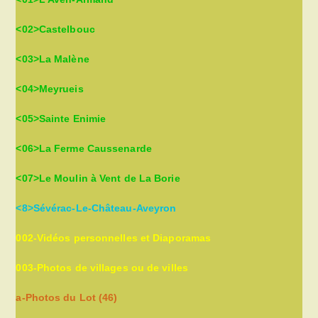
<02>Castelbouc
<03>La Malène
<04>Meyrueis
<05>Sainte Enimie
<06>La Ferme Caussenarde
<07>Le Moulin à Vent de La Borie
<8>Sévérac-Le-Château-Aveyron
002-Vidéos personnelles et Diaporamas
003-Photos de villages ou de villes
a-Photos du Lot (46)