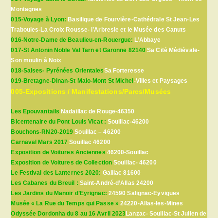
Montagnes
015-Voyage à Lyon:
Basilique de Fourvière-Cathédrale St Jean-Les
Traboules-La Croix Rousse- l’Arbresle et le Musée des Canuts
016-Notre-Dame de Beaulieu-en-Rouergue:
L’Abbaye
017-St Antonin Noble Val Tarn et Garonne 82140
Sa Cité Médiévale-
Son moulin à Noix
018-Salses- Pyrénées Orientales
Sa Forteresse
019-Bretagne-Dinan-St Malo-Mont St Michel
-Villes et Paysages
005-Expositions / Manifestations/Parcs/Musées
Les Epouvantails
Nadaillac de Rouge-46350
Bicentenaire du Pont Louis Vicat :
Souillac-46200
Bouchons-RN20-2019
Souillac – 46200
Carnaval Mars 2017
Souillac 46200
Exposition de Voitures Anciennes
46200-Souillac
Exposition de Voitures de Collection
Souillac- 46200
Le Festival des Lanternes 2020:
Gaillac 81600
Les Cabanes du Breuil :
Saint-André-d’Allas 24200
Les Jardins du Manoir d’Eyrignac:
24590 Salignac-Eyvigues
Musée « La Rue du Temps qui Passe »
24220-Allas-les-Mines
Odyssée Dordonha du 8 au 16 Avril 2023
Lanzac- Souillac-St Julien de