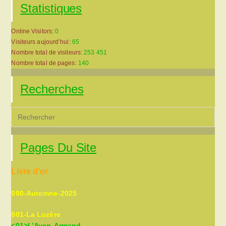
Statistiques
Online Visitors:
0
Visiteurs aujourd’hui:
65
Nombre total de visiteurs:
253 451
Nombre total de pages:
140
Recherches
Pre
Es
to
Pages Du Site
clo
the
Livre d’or
sea
pan
000-Automne-2025
001-La Lozère
<01>L’Aven-Armand