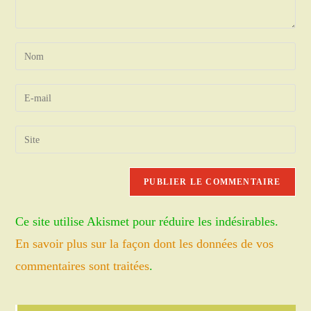
Enter
your
name
Enter
or
your
username
email
Saisir
to
address
l’URL
comment
to
de
comment
votre
site
Ce site utilise Akismet pour réduire les indésirables.
(facultatif)
En savoir plus sur la façon dont les données de vos
commentaires sont traitées
.