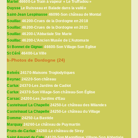
Martel
46600-Le Train à vapeur « Le Truffadou »
Ouysse
Le Ruisseau et Balade dans la vallée
Saint-Jean Lespinasse
46090-Son château de Montal
Souillac
46200-Crues de la Dordogne en 2018
Souillac
46200-Crues de la Dordogne en 2021
Souillac
46200-L’Abbatiale Ste Marie
Souillac
46200-L’Ancien Musée de L’Automate
St Bonnet de Gignac
46600-Son Village-Son Eglise
St Céré
46400-La Ville
b-Photos de Dordogne (24)
Belvés
24170-Maisons Troglodytiques
Beynac
24220-Son château
Carlux
24370-Les Jardins de Cadiot
Carlux
24370-Son Village-Son château-Son Église
Carsac
24200-Les Jardins d’Eau
Castelnaud La Chapelle
24250-Le château des Milandes
Castelnaud La Chapelle
24250-Le château du Village
Domme
24250-La Bastide
Marquay
24260-Le château de Puymartin
Prats-de-Carlux
24260-Le château de Sirey
Saint Amand de Coly
24120-Son Magnifique Village-Son Abbatiale