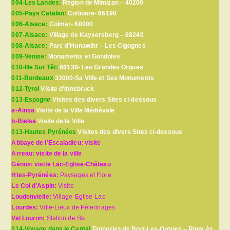
004-Les Landes:
Région de Mimizan – 40200
005-Pays Catalan:
Collioure- 66190
006-Alsace:
Colmar- 68000
007-Alsace:
Village de Kaysersberg – 68240
008-Alsace;
Parc d’Hunawihr – Les Cigognes
009-Venise:
Monuments et Gondoles
010-Ille Sur Têt:
66130- Les Grandes Orgues
011-Bordeaux
33000-Sa Ville et Ses Monuments
012-Tyrol
Visite d’Innsbruck
013-Espagne
Visites des divers Sites ci-dessous
a-Ainsa
Visite de la Ville Médiévale
b-Bielsa
Visite de la Ville
013-Hautes Pyrénées
Visites des divers Sites ci-dessous
Abbaye de l’Escaladieu: visite
Arreau: visite de la ville
Génos: visite Lac-Eglise-Château
Htes-Pyrénées:
Paysages et Flore
Le Col d’Aspin:
Visite
Loudenvielle:
Village-Eglise-Lac
Lourdes:
Ville-Lieux de Pèlerinages
Val Louron:
Station de Ski
014-Voyage dans le Cantal
Tanneries de Bort-Les-Orgues – Riom ès