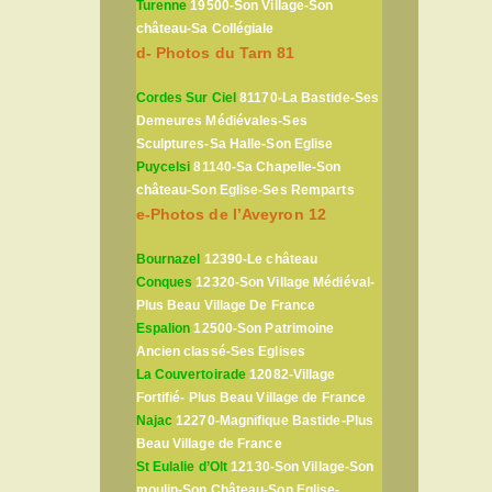
Turenne
19500-Son Village-Son
château-Sa Collégiale
d- Photos du Tarn 81
Cordes Sur Ciel
81170-La Bastide-Ses
Demeures Médiévales-Ses
Sculptures-Sa Halle-Son Eglise
Puycelsi
81140-Sa Chapelle-Son
château-Son Eglise-Ses Remparts
e-Photos de l’Aveyron 12
Bournazel
12390-Le château
Conques
12320-Son Village Médiéval-
Plus Beau Village De France
Espalion
12500-Son Patrimoine
Ancien classé-Ses Eglises
La Couvertoirade
12082-Village
Fortifié- Plus Beau Village de France
Najac
12270-Magnifique Bastide-Plus
Beau Village de France
St Eulalie d’Olt
12130-Son Village-Son
moulin-Son Château-Son Eglise-