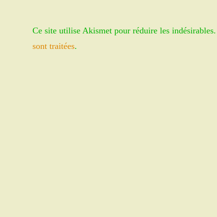
or
address
username
to
Ce site utilise Akismet pour réduire les indésirables
to
comment
comment
sont traitées
.