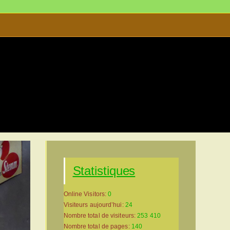
s
>
Musée d’Allas-les-Mines-site-2025-05-01.0003
Statistiques
Online Visitors:
0
Visiteurs aujourd’hui:
24
Nombre total de visiteurs:
253 410
Nombre total de pages:
140