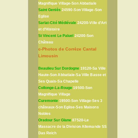
Magnifique Village-Son Abbatiale
Saint Geniès
24590-Son Village-Son
Eglise
Sarlat-Cité Médiévale
24200-Ville d’Art
et d’Histoire
St Vincent Le Paluel
24200-Son
Château
c-Photos de Corrèze Cantal
Limousin
Beaulieu Sur Dordogne
19120-Sa Ville
Haute-Son Abbatiale-Sa Ville Basse et
Ses Quais-Sa Chapelle
Collonge-La-Rouge
19500-Son
Magnifique Village
Curemonte
19500-Son Village-Ses 3
châteaux-Son Eglise-Ses Maisons
Nobles
Oradour Sur Glane
87520-Le
Massacre de la Division Allemande SS
Das Reich