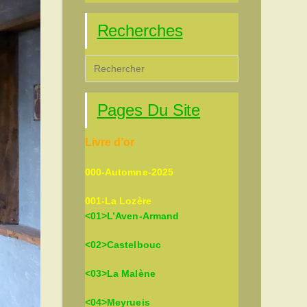
Recherches
Press
Escape
to
Pages Du Site
close
the
Livre d’or
search
panel.
000-Automne-2025
001-La Lozère
<01>L’Aven-Armand
<02>Castelbouc
<03>La Malène
<04>Meyrueis