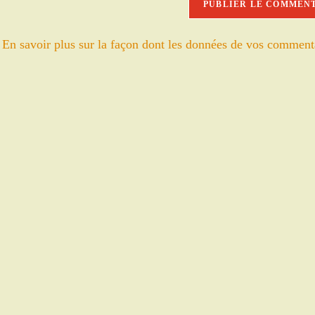
votre
site
.
En savoir plus sur la façon dont les données de vos comment
(facultatif)