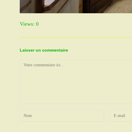
Views: 0
Laisser un commentaire
Comment
Enter
Enter
your
your
name
email