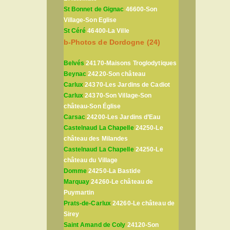
St Bonnet de Gignac
46600-Son
Village-Son Eglise
St Céré
46400-La Ville
b-Photos de Dordogne (24)
Belvés
24170-Maisons Troglodytiques
Beynac
24220-Son château
Carlux
24370-Les Jardins de Cadiot
Carlux
24370-Son Village-Son
château-Son Église
Carsac
24200-Les Jardins d’Eau
Castelnaud La Chapelle
24250-Le
château des Milandes
Castelnaud La Chapelle
24250-Le
château du Village
Domme
24250-La Bastide
Marquay
24260-Le château de
Puymartin
Prats-de-Carlux
24260-Le château de
Sirey
Saint Amand de Coly
24120-Son