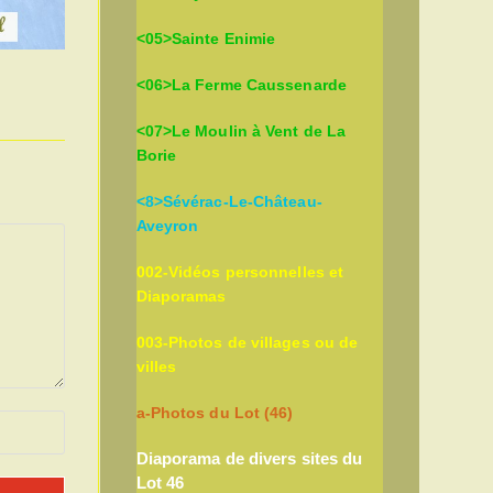
<05>Sainte Enimie
<06>La Ferme Caussenarde
<07>Le Moulin à Vent de La
Borie
<8>Sévérac-Le-Château-
Aveyron
002-Vidéos personnelles et
Diaporamas
003-Photos de villages ou de
villes
a-Photos du Lot (46)
Diaporama de divers sites du
Lot 46