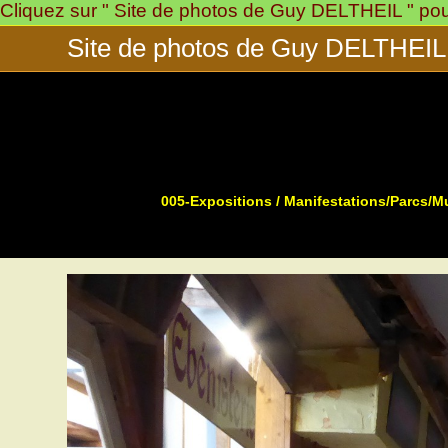
Cliquez sur " Site de photos de Guy DELTHEIL " pour 
Skip
to
Site de photos de Guy DELTHEIL
content
005-Expositions / Manifestations/Parcs/
>
>