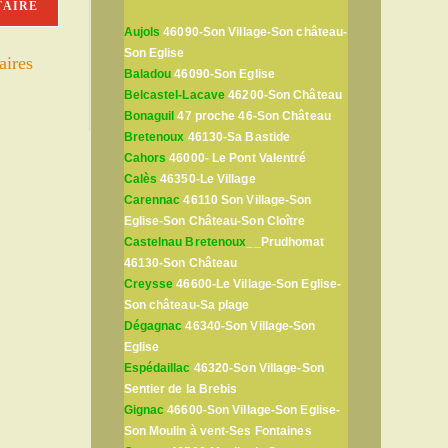
Aujols
46090-Son Village-Son château-
Son Eglise
aires
Baladou
46090-Son Eglise
Belcastel-Lacave
46200-Son Château
Bonaguil
47 proche 46-Son Château
Bretenoux
46130-Sa Bastide
Cahors
46000- Le Pont Valentré
Calès
46350-Le Village
Carennac
46110 Son Village-Son
Eglise-Son Château-Son Cloître
Castelnau Bretenoux
__Prudhomat
46130-Son Château
Creysse
46600-Le Village-Son Eglise-
Son château-Sa plage
Dégagnac
46340-Son Village-Son
Eglise
Espédaillac
46320-Son Village-Son
Sentier de la Brebis
Gignac
46600-Son Village-Son Eglise-
Son Moulin à vent-Ses Fontaines