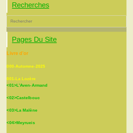
Recherches
Pre
Es
to
Pages Du Site
clo
the
Livre d’or
sea
pan
000-Automne-2025
001-La Lozère
<01>L’Aven-Armand
<02>Castelbouc
<03>La Malène
<04>Meyrueis