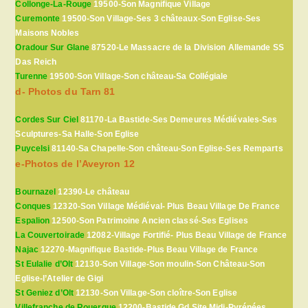
Collonge-La-Rouge
19500-Son Magnifique Village
Curemonte
19500-Son Village-Ses 3 châteaux-Son Eglise-Ses
Maisons Nobles
Oradour Sur Glane
87520-Le Massacre de la Division Allemande SS
Das Reich
Turenne
19500-Son Village-Son château-Sa Collégiale
d- Photos du Tarn 81
Cordes Sur Ciel
81170-La Bastide-Ses Demeures Médiévales-Ses
Sculptures-Sa Halle-Son Eglise
Puycelsi
81140-Sa Chapelle-Son château-Son Eglise-Ses Remparts
e-Photos de l’Aveyron 12
Bournazel
12390-Le château
Conques
12320-Son Village Médiéval- Plus Beau Village De France
Espalion
12500-Son Patrimoine Ancien classé-Ses Eglises
La Couvertoirade
12082-Village Fortifié- Plus Beau Village de France
Najac
12270-Magnifique Bastide-Plus Beau Village de France
St Eulalie d’Olt
12130-Son Village-Son moulin-Son Château-Son
Eglise-l’Atelier de Gigi
St Geniez d’Olt
12130-Son Village-Son cloître-Son Eglise
Villefranche de Rouergue
12200-Bastide Gd Site Midi-Pyrénées