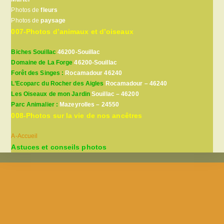
Photos de
fleurs
Photos de
paysage
007-Photos d’animaux et d’oiseaux
Biches Souillac
46200-Souillac
Domaine de La Forge
46200-Souillac
Forêt des Singes :
Rocamadour 46240
L’Ecoparc du Rocher des Aigles
Rocamadour – 46240
Les Oiseaux de mon Jardin
Souillac – 46200
Parc Animalier :
Mazeyrolles – 24550
008-Photos sur la vie de nos ancêtres
A-Accueil
Astuces et conseils photos