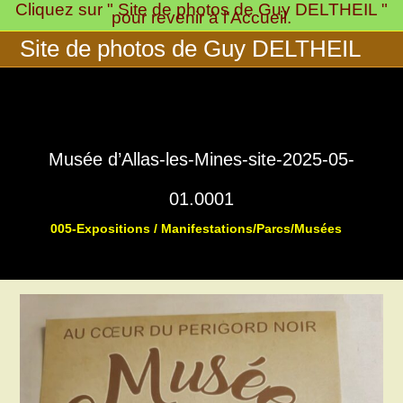
Cliquez sur " Site de photos de Guy DELTHEIL "
Skip
pour revenir à l'Accueil.
to
Site de photos de Guy DELTHEIL
content
Musée d’Allas-les-Mines-site-2025-05-
01.0001
005-Expositions / Manifestations/Parcs/Musées
>
>
Musée « 