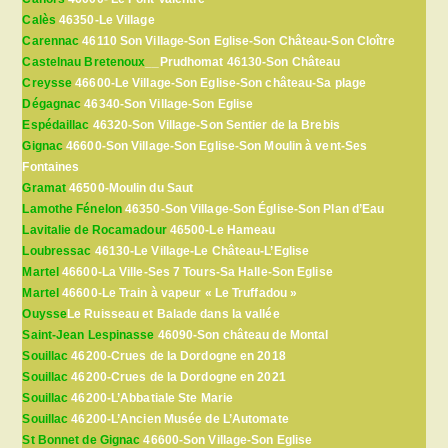
Calès
46350-Le Village
Carennac
46110 Son Village-Son Eglise-Son Château-Son Cloître
Castelnau Bretenoux
__Prudhomat 46130-Son Château
Creysse
46600-Le Village-Son Eglise-Son château-Sa plage
Dégagnac
46340-Son Village-Son Eglise
Espédaillac
46320-Son Village-Son Sentier de la Brebis
Gignac
46600-Son Village-Son Eglise-Son Moulin à vent-Ses
Fontaines
Gramat
46500-Moulin du Saut
Lamothe Fénelon
46350-Son Village-Son Église-Son Plan d’Eau
Lavitalie de Rocamadour
46500-Le Hameau
Loubressac
46130-Le Village-Le Château-L’Eglise
Martel
46600-La Ville-Ses 7 Tours-Sa Halle-Son Eglise
Martel
46600-Le Train à vapeur « Le Truffadou »
Ouysse
Le Ruisseau et Balade dans la vallée
Saint-Jean Lespinasse
46090-Son château de Montal
Souillac
46200-Crues de la Dordogne en 2018
Souillac
46200-Crues de la Dordogne en 2021
Souillac
46200-L’Abbatiale Ste Marie
Souillac
46200-L’Ancien Musée de L’Automate
St Bonnet de Gignac
46600-Son Village-Son Eglise