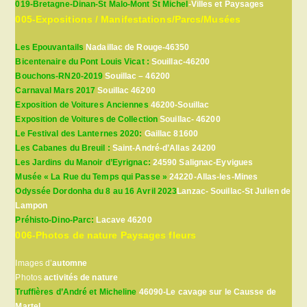
019-Bretagne-Dinan-St Malo-Mont St Michel
-Villes et Paysages
005-Expositions / Manifestations/Parcs/Musées
Les Epouvantails
Nadaillac de Rouge-46350
Bicentenaire du Pont Louis Vicat :
Souillac-46200
Bouchons-RN20-2019
Souillac – 46200
Carnaval Mars 2017
Souillac 46200
Exposition de Voitures Anciennes
46200-Souillac
Exposition de Voitures de Collection
Souillac- 46200
Le Festival des Lanternes 2020:
Gaillac 81600
Les Cabanes du Breuil :
Saint-André-d’Allas 24200
Les Jardins du Manoir d’Eyrignac:
24590 Salignac-Eyvigues
Musée « La Rue du Temps qui Passe »
24220-Allas-les-Mines
Odyssée Dordonha du 8 au 16 Avril 2023
Lanzac- Souillac-St Julien de
Lampon
Préhisto-Dino-Parc:
Lacave 46200
006-Photos de nature Paysages fleurs
Images d’
automne
Photos
activités de nature
Truffières d’André et Micheline
46090-Le cavage sur le Causse de
Martel