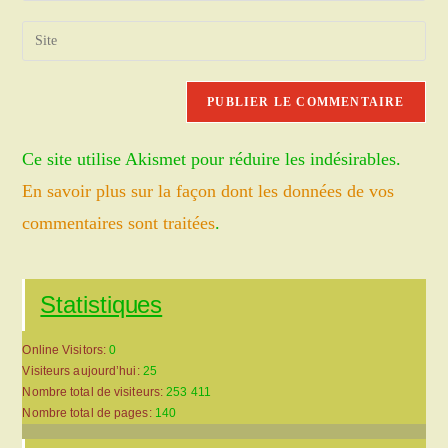
username
email
Saisir
to
address
l’URL
comment
to
de
comment
votre
site
Ce site utilise Akismet pour réduire les indésirables.
(facultatif)
En savoir plus sur la façon dont les données de vos
commentaires sont traitées
.
Statistiques
Online Visitors:
0
Visiteurs aujourd’hui:
25
Nombre total de visiteurs:
253 411
Nombre total de pages:
140