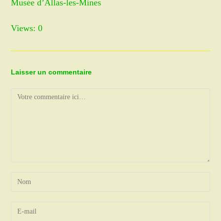
Musée d’Allas-les-Mines
Views: 0
Laisser un commentaire
Comment
Enter
your
name
Enter
or
your