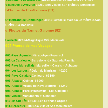
Villeneuve d’Aveyron
12260-Son Village-Son château-Son Eglise
f-Photos de Hte-Garonne (31)
St Bertrand de Comminges
31510-Citadelle avec Sa Cathédrale-Son
Cloître- Sa Basilique
g-Photos du Tarn et Garonne (82)
Lauzerte
82094-Magnifique Cité Médiévale
004-Photos de mes Voyages
001-Pays Agenais:
Nérac-Agen-Puymirol
002-La Catalogne:
Barcelone -La Sagrada Familia
003-Pays Marseillais:
Marseille – Cassis – Aubagne
004-Les Landes:
Région de Mimizan – 40200
005-Pays Catalan:
Collioure- 66190
006-Alsace:
Colmar- 68000
007-Alsace:
Village de Kaysersberg – 68240
008-Alsace;
Parc d’Hunawihr – Les Cigognes
009-Venise:
Monuments et Gondoles
010-Ille Sur Têt:
66130- Les Grandes Orgues
011-Bordeaux
33000-Sa Ville et Ses Monuments