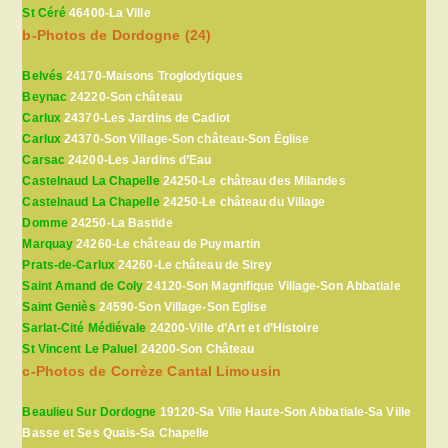
St Céré
46400-La Ville
b-Photos de Dordogne (24)
Belvés
24170-Maisons Troglodytiques
Beynac
24220-Son château
Carlux
24370-Les Jardins de Cadiot
Carlux
24370-Son Village-Son château-Son Église
Carsac
24200-Les Jardins d’Eau
Castelnaud La Chapelle
24250-Le château des Milandes
Castelnaud La Chapelle
24250-Le château du Village
Domme
24250-La Bastide
Marquay
24260-Le château de Puymartin
Prats-de-Carlux
24260-Le château de Sirey
Saint Amand de Coly
24120-Son Magnifique Village-Son Abbatiale
Saint Geniès
24590-Son Village-Son Eglise
Sarlat-Cité Médiévale
24200-Ville d’Art et d’Histoire
St Vincent Le Paluel
24200-Son Château
c-Photos de Corrèze Cantal Limousin
Beaulieu Sur Dordogne
19120-Sa Ville Haute-Son Abbatiale-Sa Ville
Basse et Ses Quais-Sa Chapelle