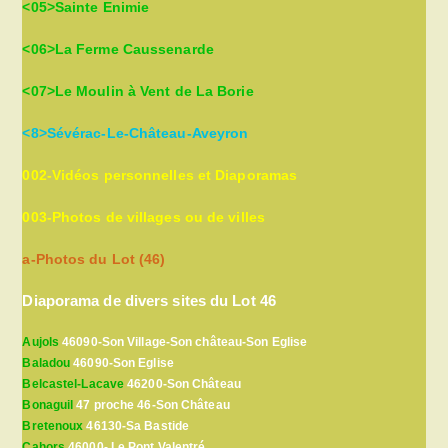
<05>Sainte Enimie
<06>La Ferme Caussenarde
<07>Le Moulin à Vent de La Borie
<8>Sévérac-Le-Château-Aveyron
002-Vidéos personnelles et Diaporamas
003-Photos de villages ou de villes
a-Photos du Lot (46)
Diaporama de divers sites du Lot 46
Aujols
46090-Son Village-Son château-Son Eglise
Baladou
46090-Son Eglise
Belcastel-Lacave
46200-Son Château
Bonaguil
47 proche 46-Son Château
Bretenoux
46130-Sa Bastide
Cahors
46000- Le Pont Valentré