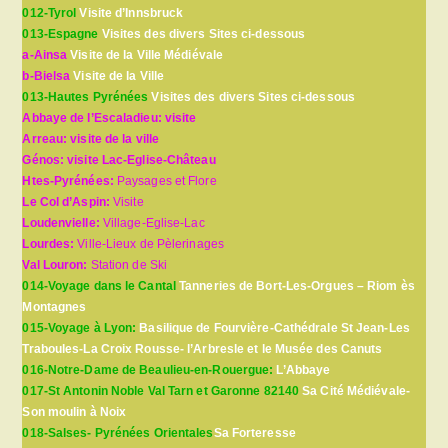
012-Tyrol
Visite d’Innsbruck
013-Espagne
Visites des divers Sites ci-dessous
a-Ainsa
Visite de la Ville Médiévale
b-Bielsa
Visite de la Ville
013-Hautes Pyrénées
Visites des divers Sites ci-dessous
Abbaye de l’Escaladieu: visite
Arreau: visite de la ville
Génos: visite Lac-Eglise-Château
Htes-Pyrénées:
Paysages et Flore
Le Col d’Aspin:
Visite
Loudenvielle:
Village-Eglise-Lac
Lourdes:
Ville-Lieux de Pèlerinages
Val Louron:
Station de Ski
014-Voyage dans le Cantal
Tanneries de Bort-Les-Orgues – Riom ès
Montagnes
015-Voyage à Lyon:
Basilique de Fourvière-Cathédrale St Jean-Les
Traboules-La Croix Rousse- l’Arbresle et le Musée des Canuts
016-Notre-Dame de Beaulieu-en-Rouergue:
L’Abbaye
017-St Antonin Noble Val Tarn et Garonne 82140
Sa Cité Médiévale-
Son moulin à Noix
018-Salses- Pyrénées Orientales
Sa Forteresse